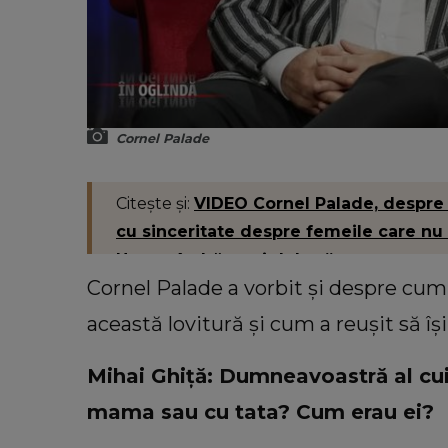
Cornel Palade
Citește și:
VIDEO Cornel Palade, despre p
cu sinceritate despre femeile care nu m
Ne-am îndrăgostit lulea.”
Cornel Palade a vorbit și despre cum 
această lovitură și cum a reușit să î
Mihai Ghiță: Dumneavoastră al cui
mama sau cu tata? Cum erau ei?