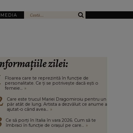
IMEDIA
nformațiile zilei:
Floarea care te reprezintă în funcție de
personalitate. Ce ți se potrivește dacă ești o
femeie...
»
Care este trucul Mariei Dragomiroiu pentru un
păr atât de lung. Artista a dezvăluit ce anume a
ajutat-o când avea...
»
Ce să porți în Italia în vara 2026. Cum să te
îmbraci în funcție de orașul pe care...
»