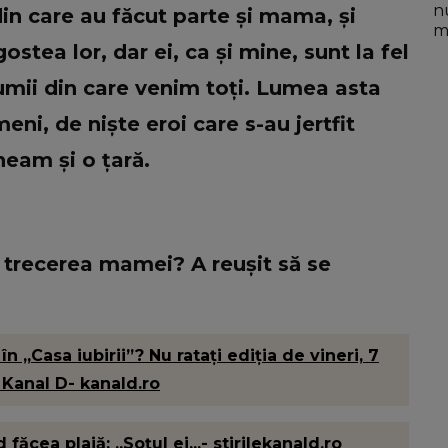
n
 din care au făcut parte și mama, și
mo
ostea lor, dar ei, ca și mine, sunt la fel
lumii din care venim toți. Lumea asta
eni, de niște eroi care s-au jertfit
neam și o țară.
 trecerea mamei? A reușit să se
n „Casa iubirii”? Nu ratați ediția de vineri, 7
a Kanal D- kanald.ro
ăcea plajă: „Soțul ei...- stirilekanald.ro