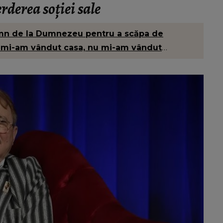
rderea soției sale
emn de la Dumnezeu pentru a scăpa de
u mi-am vândut casa, nu mi-am vândut