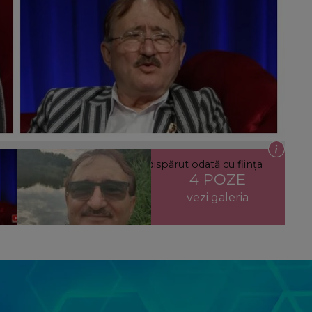
 pierderea mamei sale. Ce a dispărut odată cu ființa
4 POZE
oți oamenii, avem nevoie.”
vezi galeria