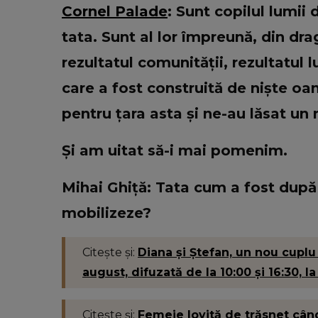
Cornel Palade
: Sunt copilul lumii
tata. Sunt al lor împreună, din drag
rezultatul comunității, rezultatul 
care a fost construită de niște oam
pentru țara asta și ne-au lăsat un 
Și am uitat să-i mai pomenim.
Mihai Ghiță: Tata cum a fost după
mobilizeze?
Citește și:
Diana și Ștefan, un nou cuplu î
august, difuzată de la 10:00 și 16:30, l
Citește și:
Femeie lovită de trăsnet când f