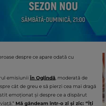
reroase despre ce apare odată cu
drul emisiunii
În Oglindă
, moderată de
espre cât de greu e să pierzi cea mai dragă
stit emoționat și despre ce a dispărut
viață."
Mă gândeam într-o zi și zic: “Îți