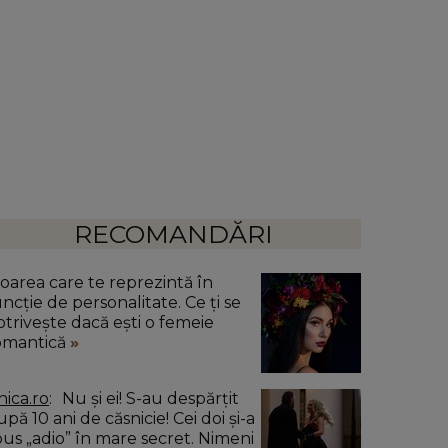
RECOMANDĂRI
loarea care te reprezintă în
uncție de personalitate. Ce ți se
otrivește dacă ești o femeie
omantică
nica.ro
Nu și ei! S-au despărțit
pă 10 ani de căsnicie! Cei doi și-a
pus „adio” în mare secret. Nimeni