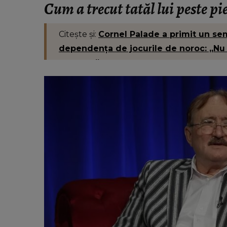
Cum a trecut tatăl lui peste pie
Citește și:
Cornel Palade a primit un s
dependența de jocurile de noroc: „N
nevasta.”