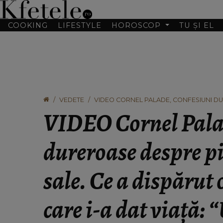
COOKING
LIFESTYLE
HOROSCOP
TU ȘI EL
VEDETE
VIDEO CORNEL PALADE, CONFESIUNI DU
ODATĂ CU FIINȚA CARE I-A DAT VIAȚĂ: “
VIDEO Cornel Palad
dureroase despre 
sale. Ce a dispărut 
care i-a dat viață: 