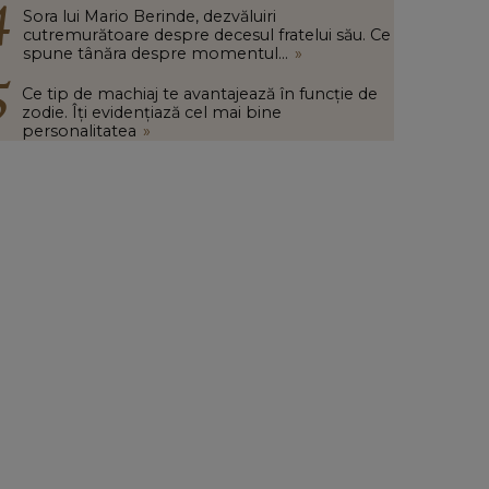
Sora lui Mario Berinde, dezvăluiri
cutremurătoare despre decesul fratelui său. Ce
spune tânăra despre momentul...
»
Ce tip de machiaj te avantajează în funcție de
zodie. Îți evidențiază cel mai bine
personalitatea
»