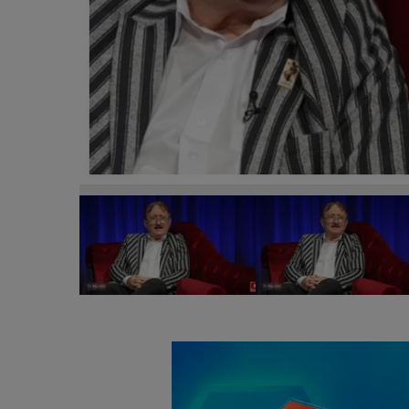
VIDEO Cornel Palade, confesiuni dureroase despre
care i-a dat viață: “Un lucru esențial de care noi, t