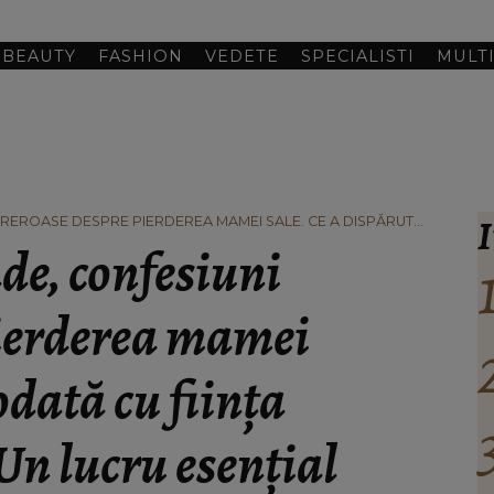
BEAUTY
FASHION
VEDETE
SPECIALISTI
MULT
I
REROASE DESPRE PIERDEREA MAMEI SALE. CE A DISPĂRUT
UN LUCRU ESENȚIAL DE CARE NOI, TOȚI OAMENII, AVEM NEVOIE.”
e, confesiuni
pierderea mamei
odată cu ființa
“Un lucru esențial