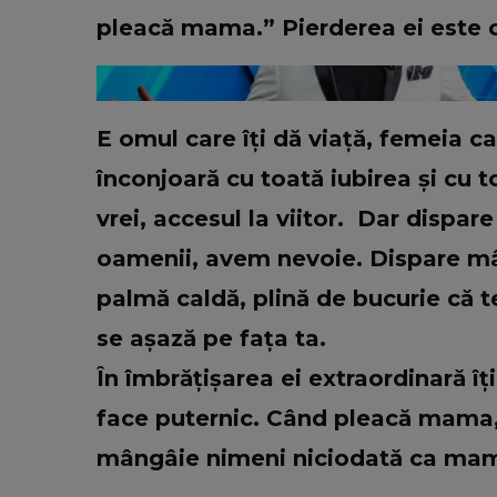
VEDETE
pleacă mama.” Pierderea ei este 
 în funcție de
Care este trucul Mariei Dragom
otrivește dacă
pentru un păr atât de lung. Arti
antică
dezvăluit ce anume a ajutat-o 
avea probleme cu el: “Am învăța
E omul care îți dă viață, femeia car
bătrâni.”
înconjoară cu toată iubirea și cu t
vrei, accesul la viitor.
Dar dispare 
oamenii, avem nevoie. Dispare m
palmă caldă, plină de bucurie că te
se așază pe fața ta.
În îmbrățișarea ei extraordinară îți
face puternic. Când pleacă mama,
mângâie nimeni niciodată ca mam