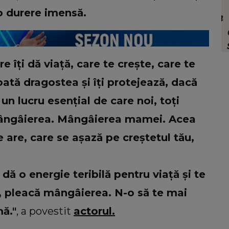
FASHION
o durere imensă.
iroiu
Ce să porți în Italia în vara 2026. Cum
sta a
să te îmbraci în funcție de orașul pe
c
când
care îl vizitezi
s
t din
î
e îți dă viață, care te crește, care te
oată dragostea și îți protejează, dacă
un lucru esențial de care noi, toți
ângâierea. Mângâierea mamei. Acea
 are, care se așază pe creștetul tău,
 dă o energie teribilă pentru viață și te
 pleacă mângâierea. N-o să te mai
ă."
, a povestit
actorul.