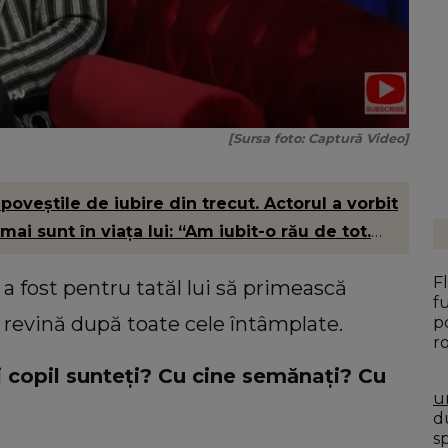
[Sursa foto: Captură Video]
oveștile de iubire din trecut. Actorul a vorbit
ai sunt în viața lui: “Am iubit-o rău de tot.
F
a fost pentru tatăl lui să primească
f
și revină după toate cele întâmplate.
p
r
 copil sunteți? Cu cine semănați? Cu
u
du
s