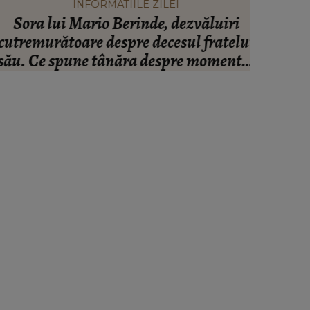
INFORMATIILE ZILEI
Sora lui Mario Berinde, dezvăluiri
Floarea 
utremurătoare despre decesul fratelui
personal
ău. Ce spune tânăra despre momentul
n care adolescentul și-a pierdut viața:
“Nu a fost față în față.”