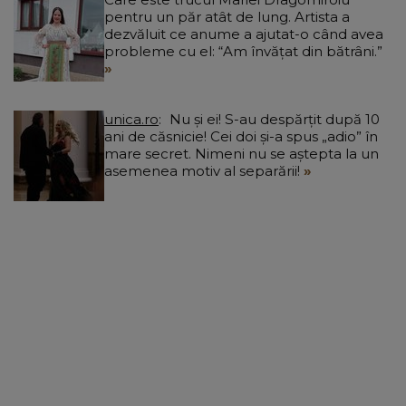
pentru un păr atât de lung. Artista a
dezvăluit ce anume a ajutat-o când avea
probleme cu el: “Am învățat din bătrâni.”
unica.ro
Nu și ei! S-au despărțit după 10
ani de căsnicie! Cei doi și-a spus „adio” în
mare secret. Nimeni nu se aștepta la un
asemenea motiv al separării!