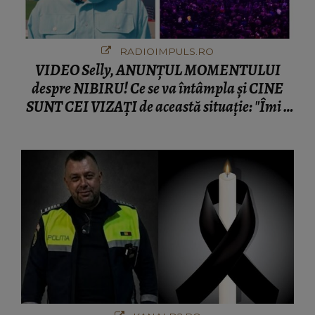
RADIOIMPULS.RO
VIDEO Selly, ANUNȚUL MOMENTULUI
despre NIBIRU! Ce se va întâmpla și CINE
SUNT CEI VIZAȚI de această situație: "Îmi e
ciudă că..."