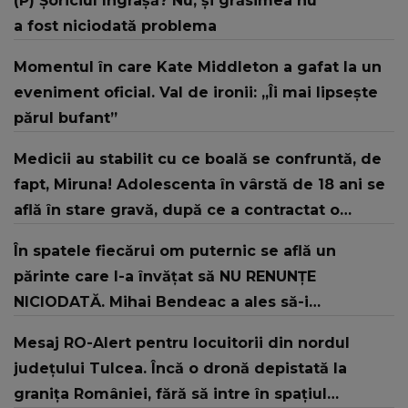
(P) Șoriciul îngrașă? Nu, și grăsimea nu
a fost niciodată problema
Momentul în care Kate Middleton a gafat la un
eveniment oficial. Val de ironii: „Îi mai lipsește
părul bufant”
Medicii au stabilit cu ce boală se confruntă, de
fapt, Miruna! Adolescenta în vârstă de 18 ani se
află în stare gravă, după ce a contractat o
bacterie pe litoral
În spatele fiecărui om puternic se află un
părinte care l-a învățat să NU RENUNȚE
NICIODATĂ. Mihai Bendeac a ales să-i
mulțumească tatălui său printr-un gest
Mesaj RO-Alert pentru locuitorii din nordul
emoționant: "Ai făcut pentru copiii tăi lucruri pe
județului Tulcea. Încă o dronă depistată la
care eu nu aș fi fost în stare să le fac..."
granița României, fără să intre în spațiul