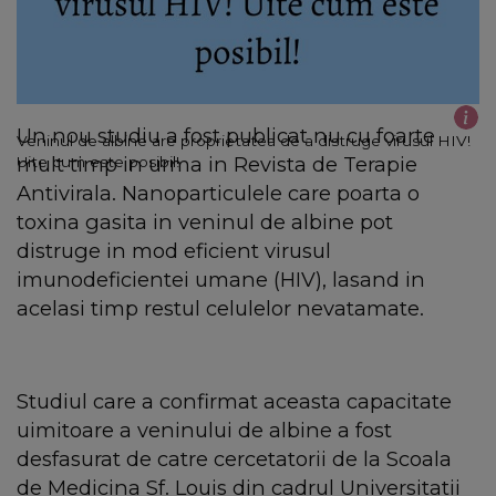
Un nou studiu a fost publicat nu cu foarte
Veninul de albine are proprietatea de a distruge virusul HIV!
mult timp in urma in Revista de Terapie
Uite cum este posibil!
Antivirala. Nanoparticulele care poarta o
toxina gasita in veninul de albine pot
distruge in mod eficient virusul
imunodeficientei umane (HIV), lasand in
acelasi timp restul celulelor nevatamate.
Studiul care a confirmat aceasta capacitate
uimitoare a veninului de albine a fost
desfasurat de catre cercetatorii de la Scoala
de Medicina Sf. Louis din cadrul Universitatii