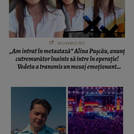
WOWBIZ.RO
„Am intrat în metastază” Alina Pușcău, anunț
cutremurător înainte să intre în operație!
Vedeta a transmis un mesaj emoționant
fanilor