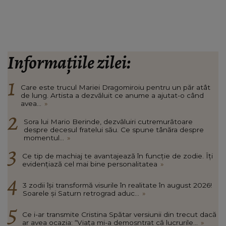
Informațiile zilei:
Care este trucul Mariei Dragomiroiu pentru un păr atât
de lung. Artista a dezvăluit ce anume a ajutat-o când
avea...
»
Sora lui Mario Berinde, dezvăluiri cutremurătoare
despre decesul fratelui său. Ce spune tânăra despre
momentul...
»
Ce tip de machiaj te avantajează în funcție de zodie. Îți
evidențiază cel mai bine personalitatea
»
3 zodii își transformă visurile în realitate în august 2026!
Soarele și Saturn retrograd aduc...
»
Ce i-ar transmite Cristina Spătar versiunii din trecut dacă
ar avea ocazia: “Viața mi-a demosntrat că lucrurile...
»