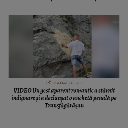
ciudă că..."
KANALD2.RO
VIDEO Un gest aparent romantic a stârnit
indignare și a declanșat o anchetă penală pe
Transfăgărășan