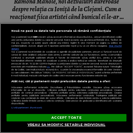
Ramona Manole, noi dezvăluiri dureroase
despre relația cu Ioniță de la Clejani. Cum a
reacționat fiica artistei când bunicul ei le-ar fi
ignorat: „Puteam să fiu moartă...”
Nouă ne pasă ca datele tale personale să rămână confidențiale
Noi și partenerii noștri
589
stocăm și/sau accesăm informații pe dispozitivul dvs., precum identificatorii cookie
unici pentru prelucrarea datelor cu caracter personal. Puteți accepta sau gestiona preferințele dvs. făcând clic
mai jos, respectiv vă puteți opune utilizării unui interes legitim în orice moment pe pagina cu politica de
confidențialitate. Aceste alegeri vor fi raportate partenerilor noștri și nu vă vor afecta navigarea.
Mai multe
detalii
Noi si partenerii nostri (retelele de socializare si agentiile de publicitate partenere, precum si furnizorii nostri de
servicii de date analitice) prelucram date pentru a permite website-ului sa functioneze, pentru a personaliza
continutul si anunturile publicitare afisate in functie de interesele si/sau profilul dvs., pentru a va oferi
functionalitati aferente retelelor de socializare si pentru a analiza traficul pe website. Beneficiati de drepturile
prevazute de art. 15-22 din GDPR in legatura cu prelucrarea datelor cu caracter personal. Aceste drepturi pot fi
exercitate prin modalitatea indicata
aici
. Prin click pe “ACCEPT TOATE”, acceptati folosirea tuturor Tehnologiilor
de tip Cookie, care implica inclusiv acceptul dvs. cu privire la stocarea/accesarea informatiilor de catre Vendor-ii
cu care colaboram. Prin click pe “VREAU SA MODIFIC SETARILE INDIVIDUAL” puteti schimba preferintele
in mod individual, mai putin cele legate de cookie strict necesare pentru functionarea website-ului.
Atât noi, cât și partenerii noștri prelucrăm datele pentru a oferi:
Măsurarea performanței reclamelor. Dezvoltarea și îmbunătățirea serviciilor. Stocarea și/sau accesarea
informațiilor de pe un dispozitiv. Utilizarea profilurilor pentru selectarea conținutului personalizat. Crearea
profilurilor de conținut personalizat. Utilizarea profilurilor pentru selectarea publicității personalizate. Crearea
profilurilor pentru publicitate personalizată. Măsurarea performanței conținutului. Înțelegerea publicului prin
statistici sau combinații de date din surse diferite. Utilizarea de date limitate pentru a selecta publicitatea.
Utilizarea datelor limitate pentru a selecta conținutul. Date precise de geolocație și identificarea prin scanarea
dispozitivului.
Listă parteneri (furnizori)
ACCEPT TOATE
VREAU SA MODIFIC SETARILE INDIVIDUAL
INFORMATIILE ZILEI