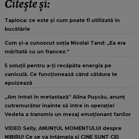
Citește și:
Tapioca: ce este și cum poate fi utilizată în
bucătărie
Cum și-a cunoscut soția Nicolai Tand: „Ea era
măritată cu un francez.”
5 soluții pentru a-ți recăpăta energia pe
caniculă. Ce funcționează când căldura te
epuizează
„Am intrat în metastază” Alina Pușcău, anunț
cutremurător înainte să intre în operație!
Vedeta a transmis un mesaj emoționant fanilor
VIDEO Selly, ANUNȚUL MOMENTULUI despre
NIBIRU! Ce se va întâmpla și CINE SUNT CEI