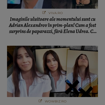
VIVA.RO
Imaginile uluitoare ale momentului sunt cu
Adrian Alexandrov în prim-plan! Cum a fost
surprins de paparazzi, fără Elena Udrea. Cu
cine s-a întâlnit partenerul fostei politiciene în
București! Gestul lui...
WOWBIZ.RO