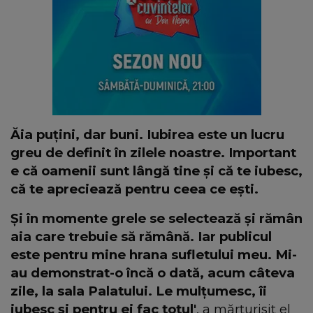
Ăia puțini, dar buni. Iubirea este un lucru
greu de definit în zilele noastre. Important
e că oamenii sunt lângă tine și că te iubesc,
că te apreciează pentru ceea ce ești.
Și în momente grele se selectează și rămân
aia care trebuie să rămână. Iar publicul
este pentru mine hrana sufletului meu. Mi-
au demonstrat-o încă o dată, acum câteva
zile, la sala Palatului. Le mulțumesc, îi
iubesc și pentru ei fac totul'
, a mărturisit el