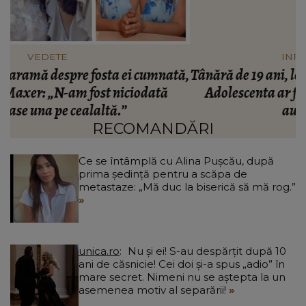
INFORMATIILE ZILEI
ă,
Tânără de 19 ani, lovită de tren în Gara Mangalia!
Adolescenta ar fi avut căștile în urechi: „Nu a
auzit semnalele!”
RECOMANDĂRI
Ce se întâmplă cu Alina Pușcău, după
prima ședință pentru a scăpa de
metastaze: „Mă duc la biserică să mă rog.”
unica.ro
Nu și ei! S-au despărțit după 10
ani de căsnicie! Cei doi și-a spus „adio” în
mare secret. Nimeni nu se aștepta la un
asemenea motiv al separării!