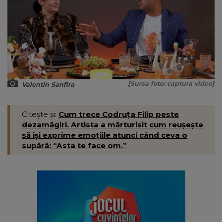
[Sursa foto: captura video]
Valentin Sanfira
Citește și:
Cum trece Codruța Filip peste
dezamăgiri. Artista a mărturisit cum reușește
să își exprime emoțiile atunci când ceva o
supără: “Asta te face om.”