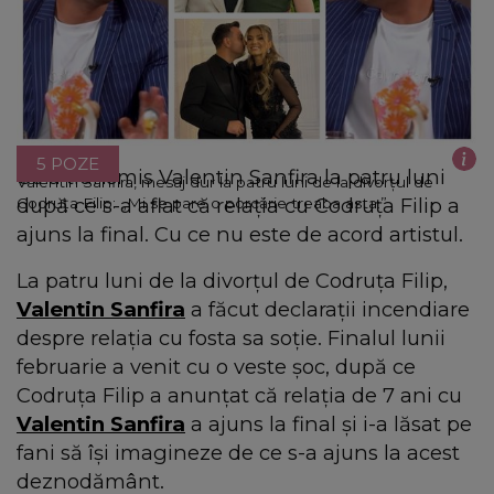
5 POZE
Ce a transmis Valentin Sanfira la patru luni
Valentin Sanfira, mesaj dur la patru luni de la divorțul de
după ce s-a aflat că relația cu Codruța Filip a
Codruța Filip: „Mi se pare o porcărie treaba asta.”
ajuns la final. Cu ce nu este de acord artistul.
La patru luni de la divorțul de Codruța Filip,
Valentin Sanfira
a făcut declarații incendiare
despre relația cu fosta sa soție. Finalul lunii
februarie a venit cu o veste șoc, după ce
Codruța Filip a anunțat că relația de 7 ani cu
Valentin Sanfira
a ajuns la final și i-a lăsat pe
fani să își imagineze de ce s-a ajuns la acest
deznodământ.