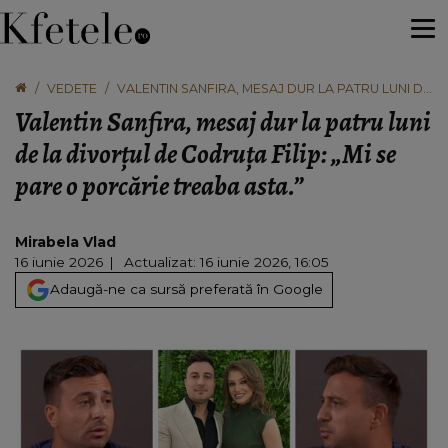
VEDETE
VALENTIN SANFIRA, MESAJ DUR LA PATRU LUNI DE
LA DIVORȚUL DE CODRUȚA FILIP: „MI SE PARE O
Valentin Sanfira, mesaj dur la patru luni
PORCĂRIE TREABA ASTA.”
de la divorțul de Codruța Filip: „Mi se
pare o porcărie treaba asta.”
Mirabela Vlad
16 iunie 2026
Actualizat: 16 iunie 2026, 16:05
Adaugă-ne ca sursă preferată în Google