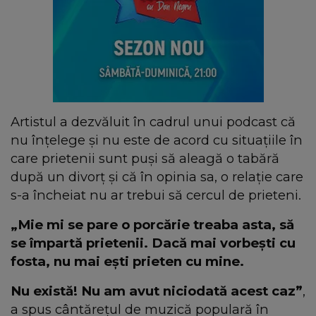
Artistul a dezvăluit în cadrul unui podcast că
nu înțelege și nu este de acord cu situațiile în
care prietenii sunt puși să aleagă o tabără
după un divorț și că în opinia sa, o relație care
s-a încheiat nu ar trebui să cercul de prieteni.
„Mie mi se pare o porcărie treaba asta, să
se împartă prietenii. Dacă mai vorbești cu
fosta, nu mai ești prieten cu mine.
Nu există! Nu am avut niciodată acest caz”
,
a spus cântărețul de muzică populară în