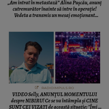
„Am intrat în metastază” Alina Pușcău, anunț
cutremurător înainte să intre în operație!
Vedeta a transmis un mesaj emoționant
fanilor
RADIOIMPULS.RO
VIDEO Selly, ANUNȚUL MOMENTULUI
despre NIBIRU! Ce se va întâmpla și CINE
SUNT CEI VIZAȚI de această situație: "Îmi e