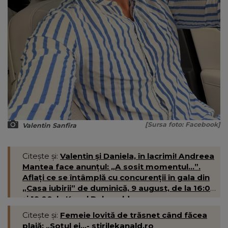
[Sursa foto: Facebook]
Valentin Sanfira
Citește și:
Valentin și Daniela, în lacrimi! Andreea
Mantea face anunțul: „A sosit momentul...”.
Aflați ce se întâmplă cu concurenții în gala din
„Casa iubirii” de duminică, 9 august, de la 16:00
și 19:00, la Kanal D- kanald.ro
Citește și:
Femeie lovită de trăsnet când făcea
plajă: „Soțul ei...- stirilekanald.ro