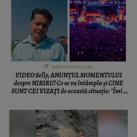
RADIOIMPULS.RO
VIDEO Selly, ANUNȚUL MOMENTULUI
despre NIBIRU! Ce se va întâmpla și CINE
SUNT CEI VIZAȚI de această situație: "Îmi e
ciudă că..."