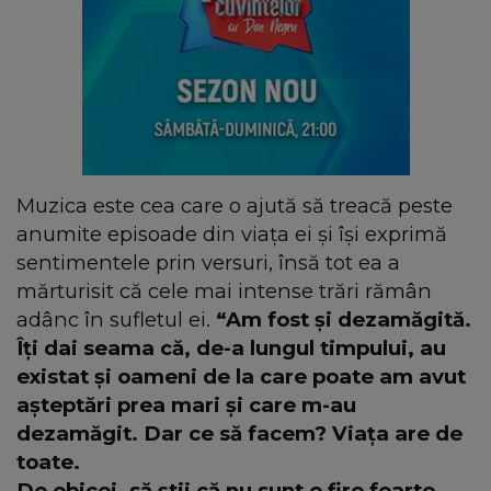
Muzica este cea care o ajută să treacă peste
anumite episoade din viața ei și își exprimă
sentimentele prin versuri, însă tot ea a
mărturisit că cele mai intense trări rămân
adânc în sufletul ei.
“Am fost și dezamăgită.
Îți dai seama că, de-a lungul timpului, au
existat și oameni de la care poate am avut
așteptări prea mari și care m-au
dezamăgit. Dar ce să facem? Viața are de
toate.
De obicei, să știi că nu sunt o fire foarte