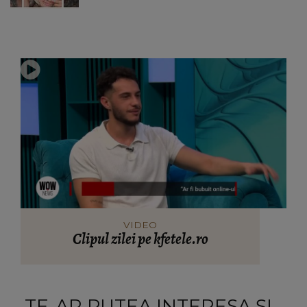
VIDEO
Clipul zilei pe kfetele.ro
TE-AR PUTEA INTERESA ȘI...