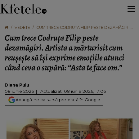
VEDETE
CUM TRECE CODRUȚA FILIP PESTE DEZAMĂGIRI.
ARTISTA A MĂRTURISIT CUM REUȘEȘTE SĂ ÎȘI
Cum trece Codruța Filip peste
EXPRIME EMOȚIILE ATUNCI CÂND CEVA O
SUPĂRĂ: “ASTA TE FACE OM.”
dezamăgiri. Artista a mărturisit cum
reușește să își exprime emoțiile atunci
când ceva o supără: “Asta te face om.”
Diana Puiu
08 iunie 2026
Actualizat: 08 iunie 2026, 17:06
Adaugă-ne ca sursă preferată în Google