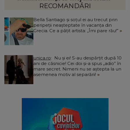
RECOMANDĂRI
Bella Santiago și soțul ei au trecut prin
peripeții neașteptate în vacanța din
Grecia. Ce a pățit artista: „Îmi pare rău!”
unica.ro
Nu și ei! S-au despărțit după 10
ani de căsnicie! Cei doi și-a spus „adio” în
mare secret. Nimeni nu se aștepta la un
asemenea motiv al separării!