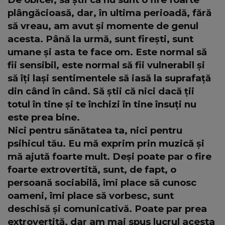
plângăcioasă, dar, în ultima perioadă, fără
să vreau, am avut și momente de genul
acesta. Până la urmă, sunt firești, sunt
umane și asta te face om. Este normal să
fii sensibil, este normal să fii vulnerabil și
să îți lași sentimentele să iasă la suprafață
din când în când. Să știi că nici dacă ții
totul în tine și te închizi în tine însuți nu
este prea bine.
Nici pentru sănătatea ta, nici pentru
psihicul tău. Eu mă exprim prin muzică și
mă ajută foarte mult. Deși poate par o fire
foarte extrovertită, sunt, de fapt, o
persoană sociabilă, îmi place să cunosc
oameni, îmi place să vorbesc, sunt
deschisă și comunicativă. Poate par prea
extrovertită, dar am mai spus lucrul acesta