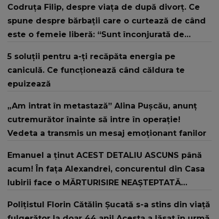
Codruța Filip, despre viața de după divorț. Ce
spune despre bărbații care o curtează de când
este o femeie liberă: “Sunt înconjurată de
suflete frumoase."
5 soluții pentru a-ți recăpăta energia pe
caniculă. Ce funcționează când căldura te
epuizează
„Am intrat în metastază” Alina Pușcău, anunț
cutremurător înainte să intre în operație!
Vedeta a transmis un mesaj emoționant fanilor
Emanuel a ținut ACEST DETALIU ASCUNS până
acum! În fața Alexandrei, concurentul din Casa
Iubirii face o MĂRTURISIRE NEAȘTEPTATĂ
despre mama sa: "I-am spus și ei în față, eu nu
Polițistul Florin Cătălin Șucată s-a stins din viață
te iubesc pentru că..."
fulgerător la doar 44 ani! Acesta a lăsat în urmă