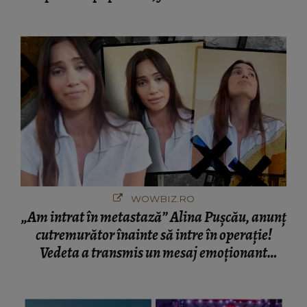
cine s-a întâlnit partenerul fostei politiciene în
București! Gestul lui...
WOWBIZ.RO
„Am intrat în metastază” Alina Pușcău, anunț
cutremurător înainte să intre în operație!
Vedeta a transmis un mesaj emoționant
fanilor