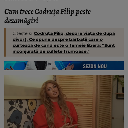
Cum trece Codruța Filip peste
dezamăgiri
Citește și:
Codruța Filip, despre viața de după
divorț. Ce spune despre bărbații care o
curtează de când este o femeie liberă: “Sunt
înconjurată de suflete frumoase."