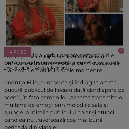
4 POZE
Codruța Filip a vorbit despre dezamăgirile
Cum trece Codruța Filip peste dezamăgiri. Artista a
prin care a trecut în viață și cum reușește să
mărturisit cum reușește să își exprime emoțiile atunci când
ceva o supără: “Asta te face om.”
transmită emoțiile în acele momente.
Codruța Filip, cunoscuta și îndrăgita artistă,
bucură publicul de fiecare dată când apare pe
scenă, în fața oamenilor. Aceasta transmite o
mulțime de emoții prin melodiile sale și
ajunge la inimile publicului chiar și atunci
când ea nu traversează cea mai bună
perioadă din viața ei.