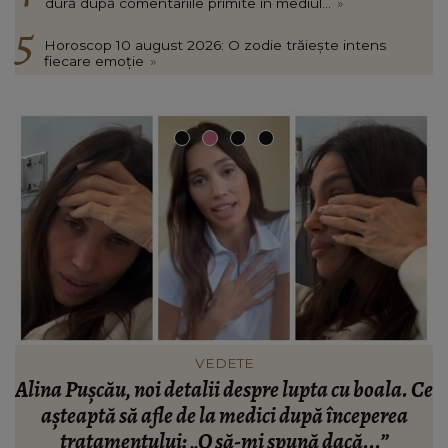
dură după comentariile primite în mediul...
»
Horoscop 10 august 2026: O zodie trăiește intens
fiecare emoție
»
VEDETE
Ce
Iubitul Paulei Chirilă a răbufnit! Bărbatul a avut
o reacție dură după comentariile primite în
mediul online: „Cât venin! Câtă răutate!”