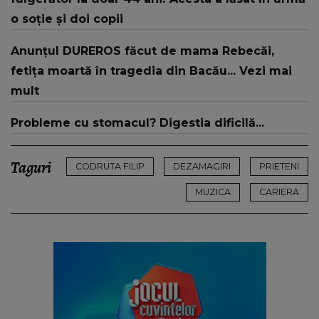
o soție și doi copii
Anunțul DUREROS făcut de mama Rebecăi,
fetița moartă în tragedia din Bacău... Vezi mai
mult
Probleme cu stomacul? Digestia dificilă...
Taguri
CODRUTA FILIP
DEZAMAGIRI
PRIETENI
MUZICA
CARIERA