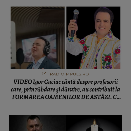
RADIOIMPULS.RO
VIDEO Igor Cuciuc cântă despre profesorii
care, prin răbdare și dăruire, au contribuit la
FORMAREA OAMENILOR DE ASTĂZI. Ce
spune despre dascălii care lasă amprente
puternice ÎN SUFLETELE ELEVILOR, chiar și
după trecerea anilor: "De fiecare dată când..."