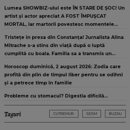
Lumea SHOWBIZ-ului este ÎN STARE DE ȘOC! Un
artist și actor apreciat A FOST ÎMPUȘCAT
MORTAL, iar martorii povestesc momentele
dramatice la care au asistat: "Șase focuri de
Tristețe în presa din Constanța! Jurnalista Alina
armă au fost trase. O parte a capului i-a fost..."
Mitrache s-a stins din viață după o luptă
cumplită cu boala. Familia sa a transmis un
mesaj dureros în mediul online
Horoscop duminică, 2 august 2026: Zodia care
profită din plin de timpul liber pentru se odihni
și a petrece timp în familie
Probleme cu stomacul? Digestia dificilă...
Taguri
CUTREMUR.
SEISM
BUZAU