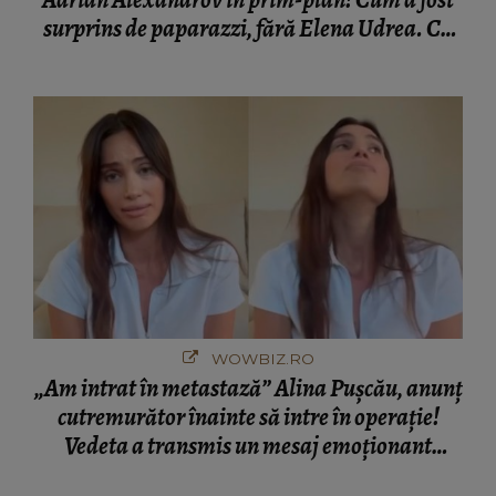
surprins de paparazzi, fără Elena Udrea. Cu
cine s-a întâlnit partenerul fostei politiciene în
București! Gestul lui...
WOWBIZ.RO
„Am intrat în metastază” Alina Pușcău, anunț
cutremurător înainte să intre în operație!
Vedeta a transmis un mesaj emoționant
fanilor