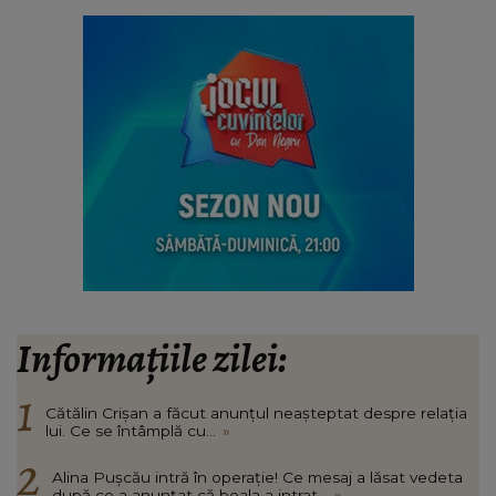
Informațiile zilei:
Cătălin Crișan a făcut anunțul neașteptat despre relația
lui. Ce se întâmplă cu...
»
Alina Pușcău intră în operație! Ce mesaj a lăsat vedeta
după ce a anunțat că boala a intrat...
»