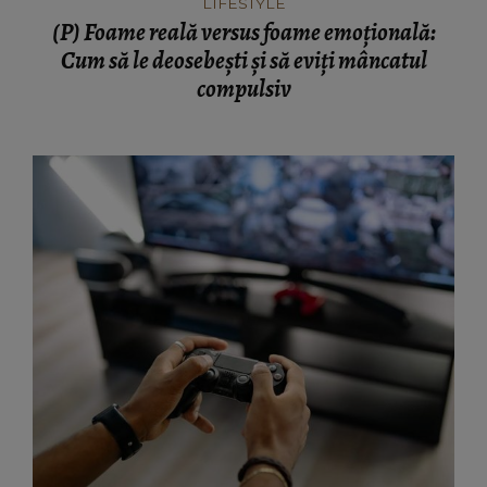
LIFESTYLE
(P) Foame reală versus foame emoțională:
Cum să le deosebești și să eviți mâncatul
compulsiv