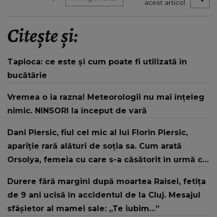
acest articol
Citește și:
Tapioca: ce este și cum poate fi utilizată în
bucătărie
Vremea o ia razna! Meteorologii nu mai înţeleg
nimic. NINSORI la început de vară
Dani Piersic, fiul cel mic al lui Florin Piersic,
apariție rară alături de soția sa. Cum arată
Orsolya, femeia cu care s-a căsătorit în urmă cu
doi ani
Durere fără margini după moartea Raisei, fetița
de 9 ani ucisă în accidentul de la Cluj. Mesajul
sfâșietor al mamei sale: „Te iubim…”