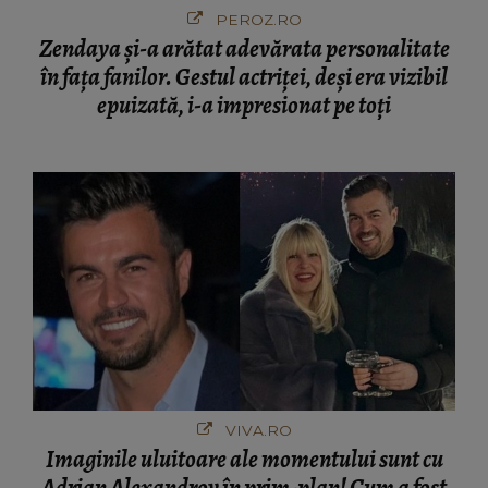
PEROZ.RO
Zendaya și-a arătat adevărata personalitate
în fața fanilor. Gestul actriței, deși era vizibil
epuizată, i-a impresionat pe toți
VIVA.RO
Imaginile uluitoare ale momentului sunt cu
Adrian Alexandrov în prim-plan! Cum a fost