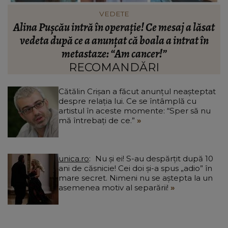
VEDETE
t
Paula Chirilă, mai îndrăgostită ca niciodată! Ce
mesaj i-a transmis partenerului ei: „Nici nu
a
contează unde suntem, lângă tine mă simt
acasă!”
RECOMANDĂRI
Cătălin Crișan a făcut anunțul neașteptat
despre relația lui. Ce se întâmplă cu
artistul în aceste momente: “Sper să nu
mă întrebați de ce.”
unica.ro
Nu și ei! S-au despărțit după 10
ani de căsnicie! Cei doi și-a spus „adio” în
mare secret. Nimeni nu se aștepta la un
asemenea motiv al separării!