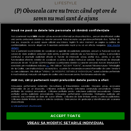
LIFESTYLE
(P) Oboseala care nu trece: când opt ore de
somn nu mai sunt de ajuns
Nouă ne pasă ca datele tale personale să rămână confidențiale
Noi și partenerii noștri
589
stocăm și/sau accesăm informații pe dispozitivul dvs., precum identificatorii cookie
unici pentru prelucrarea datelor cu caracter personal. Puteți accepta sau gestiona preferințele dvs. făcând clic
mai jos, respectiv vă puteți opune utilizării unui interes legitim în orice moment pe pagina cu politica de
confidențialitate. Aceste alegeri vor fi raportate partenerilor noștri și nu vă vor afecta navigarea.
Mai multe
detalii
Noi si partenerii nostri (retelele de socializare si agentiile de publicitate partenere, precum si furnizorii nostri de
servicii de date analitice) prelucram date pentru a permite website-ului sa functioneze, pentru a personaliza
continutul si anunturile publicitare afisate in functie de interesele si/sau profilul dvs., pentru a va oferi
functionalitati aferente retelelor de socializare si pentru a analiza traficul pe website. Beneficiati de drepturile
prevazute de art. 15-22 din GDPR in legatura cu prelucrarea datelor cu caracter personal. Aceste drepturi pot fi
exercitate prin modalitatea indicata
aici
. Prin click pe “ACCEPT TOATE”, acceptati folosirea tuturor Tehnologiilor
de tip Cookie, care implica inclusiv acceptul dvs. cu privire la stocarea/accesarea informatiilor de catre Vendor-ii
cu care colaboram. Prin click pe “VREAU SA MODIFIC SETARILE INDIVIDUAL” puteti schimba preferintele
in mod individual, mai putin cele legate de cookie strict necesare pentru functionarea website-ului.
Atât noi, cât și partenerii noștri prelucrăm datele pentru a oferi:
Măsurarea performanței reclamelor. Dezvoltarea și îmbunătățirea serviciilor. Stocarea și/sau accesarea
informațiilor de pe un dispozitiv. Utilizarea profilurilor pentru selectarea conținutului personalizat. Crearea
profilurilor de conținut personalizat. Utilizarea profilurilor pentru selectarea publicității personalizate. Crearea
profilurilor pentru publicitate personalizată. Măsurarea performanței conținutului. Înțelegerea publicului prin
statistici sau combinații de date din surse diferite. Utilizarea de date limitate pentru a selecta publicitatea.
Utilizarea datelor limitate pentru a selecta conținutul. Date precise de geolocație și identificarea prin scanarea
dispozitivului.
Listă parteneri (furnizori)
ACCEPT TOATE
VREAU SA MODIFIC SETARILE INDIVIDUAL