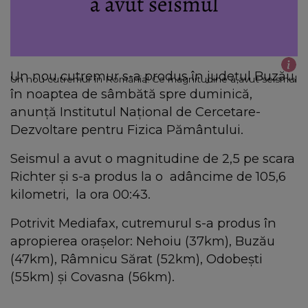
Un nou cutremur s-a produs în judeţul Buzău,
Un nou cutremur în România! Ce magnitudine a avut seismul
în noaptea de sâmbătă spre duminică,
anunţă Institutul Naţional de Cercetare-
Dezvoltare pentru Fizica Pământului.
Seismul a avut o magnitudine de 2,5 pe scara
Richter şi s-a produs la o adâncime de 105,6
kilometri, la ora 00:43.
Potrivit Mediafax, cutremurul s-a produs în
apropierea oraşelor: Nehoiu (37km), Buzău
(47km), Râmnicu Sărat (52km), Odobeşti
(55km) şi Covasna (56km).