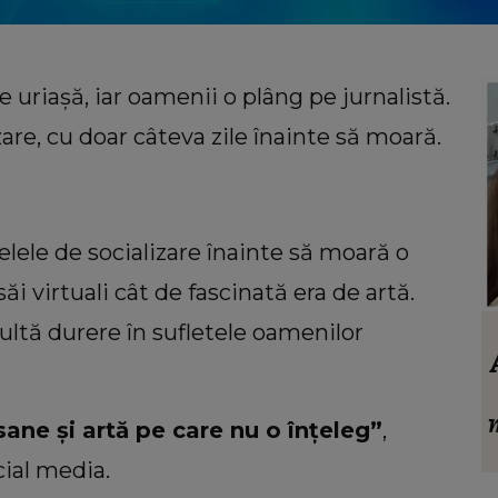
uriaşă, iar oamenii o plâng pe jurnalistă.
are, cu doar câteva zile înainte să moară.
ele de socializare înainte să moară o
săi virtuali cât de fascinată era de artă.
ultă durere în sufletele oamenilor
VEDETE
die
Bella Santiago și soțul ei au trecut prin
e
peripeții neașteptate în vacanța din
Grecia. Ce a pățit artista: „Îmi pare
sane şi artă pe care nu o înţeleg”
,
rău!”
ial media.