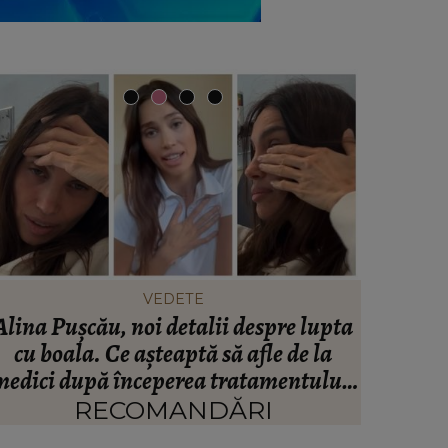
VEDETE
Alina Pușcău, noi detalii despre lupta
Iubitu
cu boala. Ce așteaptă să afle de la
Bărbatu
medici după începerea tratamentului:
comentar
„O să-mi spună dacă...”
„C
RECOMANDĂRI