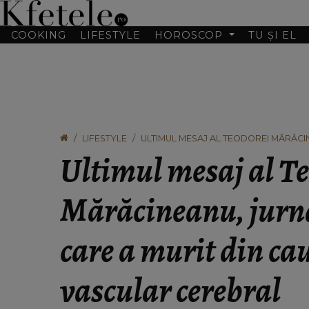
COOKING
LIFESTYLE
HOROSCOP
TU ȘI EL
LIFESTYLE
ULTIMUL MESAJ AL TEODOREI MĂRĂCIN
ACCIDENT VASCULAR CEREBRAL
Ultimul mesaj al T
Mărăcineanu, jurnal
care a murit din ca
vascular cerebral