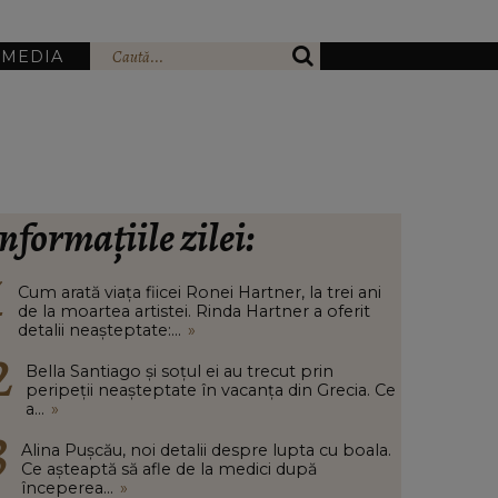
IMEDIA
nformațiile zilei:
Cum arată viața fiicei Ronei Hartner, la trei ani
de la moartea artistei. Rinda Hartner a oferit
detalii neașteptate:...
»
Bella Santiago și soțul ei au trecut prin
peripeții neașteptate în vacanța din Grecia. Ce
a...
»
Alina Pușcău, noi detalii despre lupta cu boala.
Ce așteaptă să afle de la medici după
începerea...
»