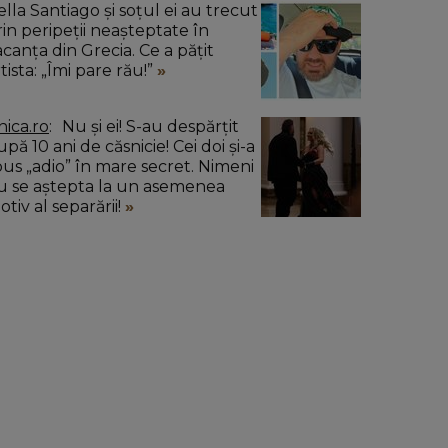
ella Santiago și soțul ei au trecut
rin peripeții neașteptate în
acanța din Grecia. Ce a pățit
tista: „Îmi pare rău!”
nica.ro
Nu și ei! S-au despărțit
pă 10 ani de căsnicie! Cei doi și-a
pus „adio” în mare secret. Nimeni
u se aștepta la un asemenea
tiv al separării!