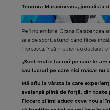
Teodora Mărăcineanu, jurnalista de
Pe 1 noiembrie, Ozana Barabancea an
sala de sport, atunci când făcea încălz
Floreasca, însă medicii au declarat-o 
„Sunt multe lucruri pe care le-am 
sau lucruri pe care nici măcar nu a
Mă aflu la vârsta la care experie
avalanşă plină de forţă, din toate p
Fiecare zi îmi aduce ceva nou şi în
să fructific ce tot ce îmi iese în ca