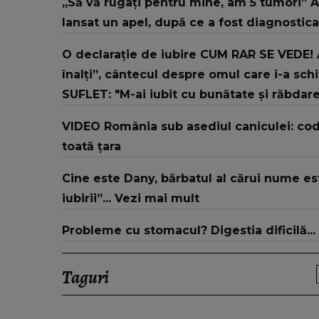
„Să vă rugați pentru mine, am 5 tumori” Al
lansat un apel, după ce a fost diagnostic
O declarație de iubire CUM RAR SE VEDE! 
înalți”, cântecul despre omul care i-a sc
SUFLET: "M-ai iubit cu bunătate și răbdar
VIDEO România sub asediul caniculei: cod 
toată țara
Cine este Dany, bărbatul al cărui nume es
iubirii”... Vezi mai mult
Probleme cu stomacul? Digestia dificilă...
Taguri