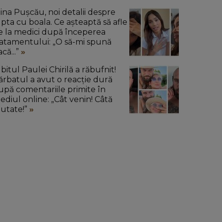
lina Pușcău, noi detalii despre
upta cu boala. Ce așteaptă să afle
e la medici după începerea
ratamentului: „O să-mi spună
că...”
bitul Paulei Chirilă a răbufnit!
ărbatul a avut o reacție dură
upă comentariile primite în
ediul online: „Cât venin! Câtă
ăutate!”