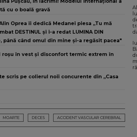
ina Pușcău, în lacrimi! Modelul internațional a
A
ată cu o boală gravă
l
d
Alin Oprea îi dedică Medanei piesa „Tu mă
t
himbat DESTINUL și i-a redat LUMINA DIN
da
e, până când omul din mine și-a regăsit pacea"
Iu
B
roșu în vest și disconfort termic extrem în
d
m
r
te scris pe colierul noii concurente din „Casa
MOARTE
DECES
ACCIDENT VASCULAR CEREBRAL