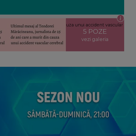
de 25 de ani care a murit din cauza unui accident vascular
5 POZE
vezi galeria