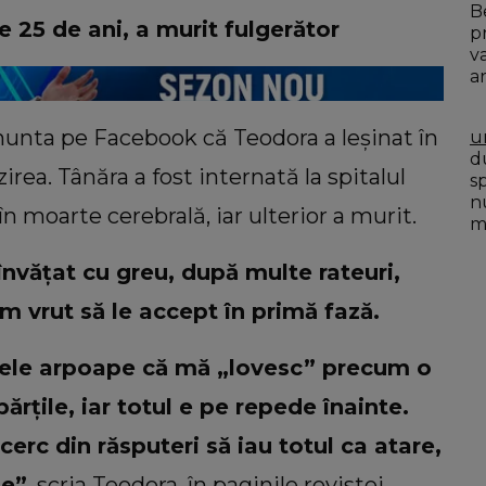
B
 25 de ani, a murit fulgerător
p
v
ar
unta pe Facebook că Teodora a leşinat în
u
du
irea. Tânăra a fost internată la spitalul
s
n
în moarte cerebrală, iar ulterior a murit.
mo
învăţat cu greu, după multe rateuri,
m vrut să le accept în primă fază.
nţele arpoape că mă „lovesc” precum o
ărţile, iar totul e pe repede înainte.
cerc din răsputeri să iau totul ca atare,
le”
, scria Teodora, în paginile revistei