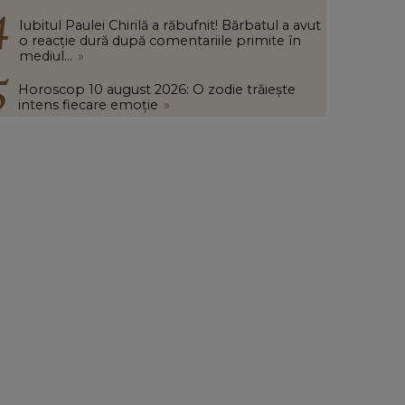
Iubitul Paulei Chirilă a răbufnit! Bărbatul a avut
o reacție dură după comentariile primite în
mediul...
»
Horoscop 10 august 2026: O zodie trăiește
intens fiecare emoție
»