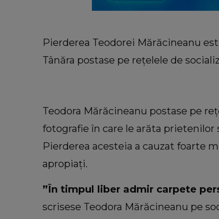
Pierderea Teodorei Mărăcineanu este 
Tânăra postase pe reţelele de socializ
Teodora Mărăcineanu postase pe reţel
fotografie în care le arăta prietenilor 
Pierderea acesteia a cauzat foarte m
HOROSCOP
Horoscop 10 august 2026: O zo
apropiaţi.
trăiește intens fiecare emoți
”În timpul liber admir carpete per
scrisese Teodora Mărăcineanu pe soc