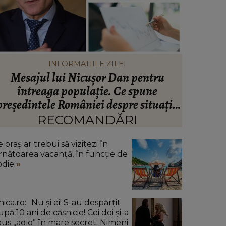
INFORMATIILE ZILEI
Mesajul lui Nicușor Dan pentru
Valen
întreaga populație. Ce spune
infide
președintele României despre situația
artistul
inanciară și puterea de cumpărare din
RECOMANDĂRI
ară: “Există incertitudine cu privire la
viitor.”
 oraș ar trebui să vizitezi în
rnătoarea vacanță, în funcție de
odie
nica.ro
Nu și ei! S-au despărțit
pă 10 ani de căsnicie! Cei doi și-a
pus „adio” în mare secret. Nimeni