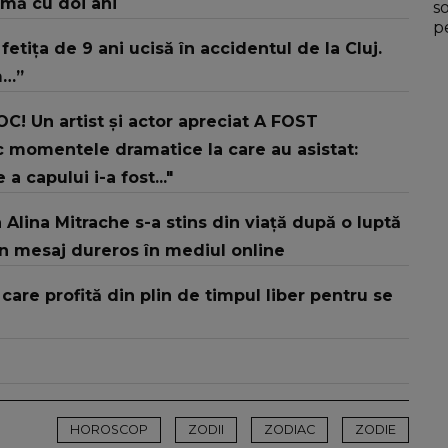
rmă cu doi ani
s
p
etița de 9 ani ucisă în accidentul de la Cluj.
m…”
! Un artist și actor apreciat A FOST
 momentele dramatice la care au asistat:
a capului i-a fost..."
 Alina Mitrache s-a stins din viață după o luptă
un mesaj dureros în mediul online
are profită din plin de timpul liber pentru se
HOROSCOP
ZODII
ZODIAC
ZODIE