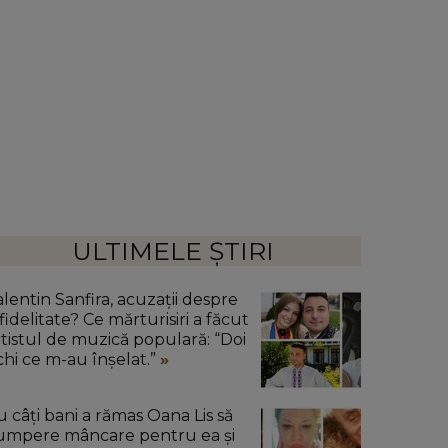
ULTIMELE ȘTIRI
alentin Sanfira, acuzații despre
fidelitate? Ce mărturisiri a făcut
rtistul de muzică populară: “Doi
chi ce m-au înșelat.”
u câți bani a rămas Oana Lis să
umpere mâncare pentru ea și