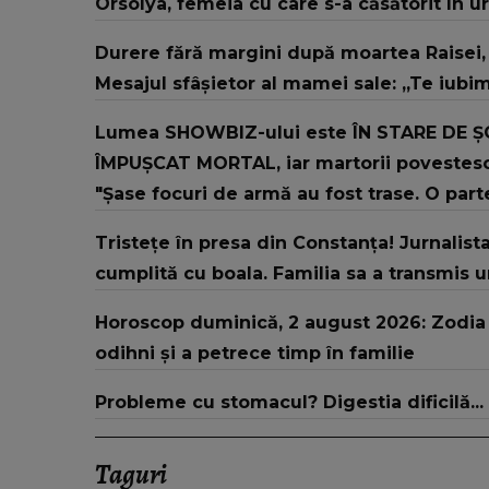
Orsolya, femeia cu care s-a căsătorit în u
Durere fără margini după moartea Raisei, f
Mesajul sfâșietor al mamei sale: „Te iubi
Lumea SHOWBIZ-ului este ÎN STARE DE ȘOC
ÎMPUȘCAT MORTAL, iar martorii povestesc
"Șase focuri de armă au fost trase. O parte 
Tristețe în presa din Constanța! Jurnalista
cumplită cu boala. Familia sa a transmis 
Horoscop duminică, 2 august 2026: Zodia c
odihni și a petrece timp în familie
Probleme cu stomacul? Digestia dificilă...
Taguri