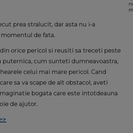
n
mo
cut prea stralucit, dar asta nu i-a
n momentul de fata.
in orice pericol si reusiti sa treceti peste
na puternica, cum sunteti dumneavoastra,
ghearele celui mai mare pericol. Cand
 care sa va scape de alt obstacol, aveti
o imaginatie bogata care este intotdeauna
ie de ajutor.
>>