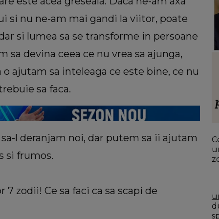
re este acea greseala. Daca ne-am axa
lui si nu ne-am mai gandi la viitor, poate
dar si lumea sa se transforme in persoane
m sa devina ceea ce nu vrea sa ajunga,
HOROSCOP
 o ajutam sa inteleaga ce este bine, ce nu
 să
Ce oraș ar trebui să vizitezi în
ul ei,
urnătoarea vacanță, în funcție de zodie
trebuie sa faca.
ia.”
f
ț
 sa-l deranjam noi, dar putem sa ii ajutam
Ce
u
s si frumos.
z
r 7 zodii! Ce sa faci ca sa scapi de
u
du
s