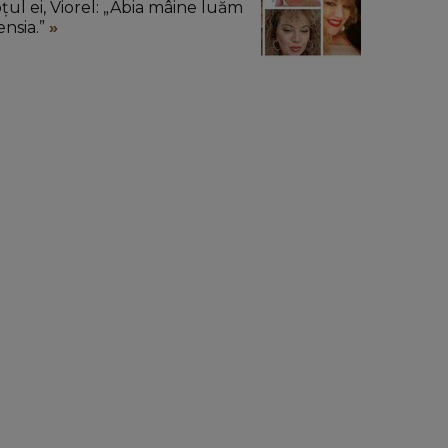
oțul ei, Viorel: „Abia mâine luăm
ensia.”