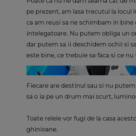
Poate ca nu ne dam seama cat de ma
pe prezent, am lasa trecutul la locul 
ca am reusi sa ne schimbam in bine 
intelegatoare. Nu putem obliga un o
VEDETE
dar putem sa ii deschidem ochii si sa
Cu câți bani a rămas Oana Lis
cumpere mâncare pentru ea și soț
este bine, ce trebuie sa faca si ce nu 
Viorel: „Abia mâine luăm pens
Fiecare are destinul sau si nu putem
sa o ia pe un drum mai scurt, lumino
Toate relele vor fugi de la casa acesto
ghinioane.