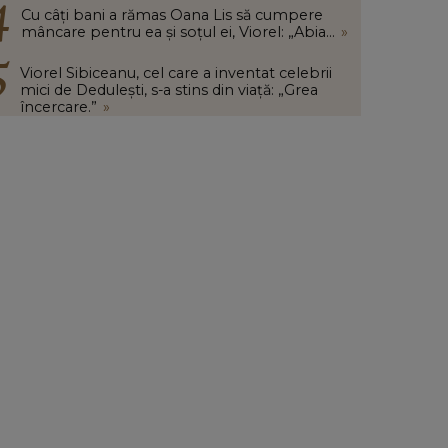
Cu câți bani a rămas Oana Lis să cumpere
mâncare pentru ea și soțul ei, Viorel: „Abia...
»
Viorel Sibiceanu, cel care a inventat celebrii
mici de Dedulești, s-a stins din viață: „Grea
încercare.”
»