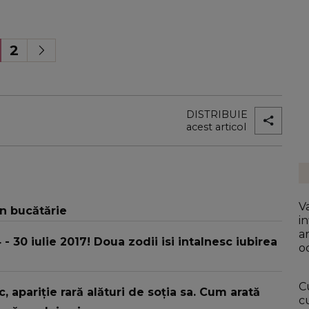
2
DISTRIBUIE
acest articol
V
în bucătărie
in
a
30 iulie 2017! Doua zodii isi intalnesc iubirea
o
C
sic, apariție rară alături de soția sa. Cum arată
c