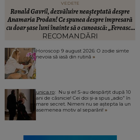
INFORMATIILE ZILEI
BREAKING! Lionel Messi este în doliu! Tatăl
ă
fotbalistului s-a stins din viață!
R
că
C
RECOMANDĂRI
Horoscop 9 august 2026: O zodie simte
nevoia să iasă din rutină
unica.ro
Nu și ei! S-au despărțit după 10
ani de căsnicie! Cei doi și-a spus „adio” în
mare secret. Nimeni nu se aștepta la un
asemenea motiv al separării!