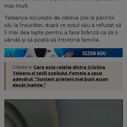
mai mult.
Teleanca locuiește de câteva zile la părinții
săi, la Însurăței, după ce soțul său a refuzat să
îi mai dea lapte pentru a face brânză ca să o
vândă și să poată să întrețină familia.
Citește și:
Care este relația dintre Cristina
Teleanu și tatăl copilului. Femeia a spus
adevărul: “Suntem prieteni mai buni acum
decât înainte.”