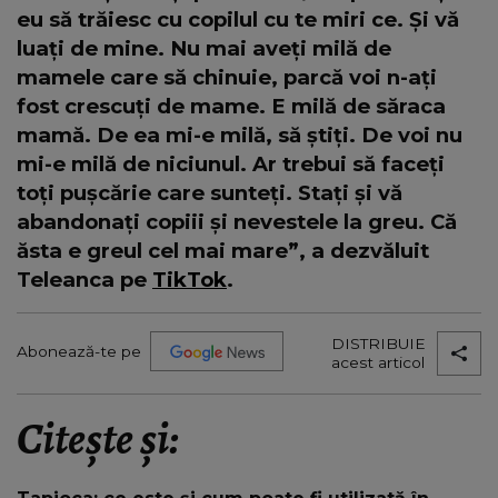
eu să trăiesc cu copilul cu te miri ce. Și vă
luați de mine. Nu mai aveți milă de
mamele care să chinuie, parcă voi n-ați
fost crescuți de mame. E milă de săraca
mamă. De ea mi-e milă, să știți. De voi nu
mi-e milă de niciunul. Ar trebui să faceți
toți pușcărie care sunteți. Stați și vă
abandonați copiii și nevestele la greu. Că
ăsta e greul cel mai mare”, a dezvăluit
Teleanca pe
TikTok
.
DISTRIBUIE
Abonează-te pe
acest articol
Citește și: