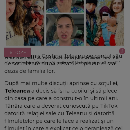
6 POZE
Ce a transmis Cristina Teleanu pe contul său
Teleanca, mesaj cumplit după ce soțul a decis să nu o mai
de socializare după ce tatăl copilului ei s-a
ajute cu nimic: „Pedepsiți tații care și abandonează copiii.”
dezis de familia lor.
După mai multe discuții aprinse cu soțul ei,
Teleanca
a decis să își ia copilul și să plece
din casa pe care a construit-o în ultimii ani.
Tânăra care a devenit cunoscută pe TikTok
datorită relației sale cu Teleanu și datorită
filmulețelor pe care le face a realizat și un
filmuleț în care a explicat ce o deranjează cel