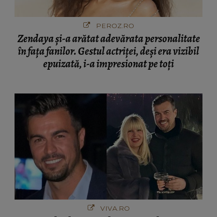
PEROZ.RO
Zendaya și-a arătat adevărata personalitate
în fața fanilor. Gestul actriței, deși era vizibil
epuizată, i-a impresionat pe toți
VIVA.RO