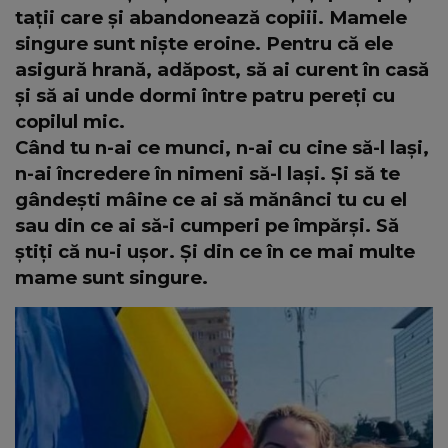
tații care și abandonează copiii. Mamele
singure sunt niște eroine. Pentru că ele
asigură hrană, adăpost, să ai curent în casă
și să ai unde dormi între patru pereți cu
copilul mic.
Când tu n-ai ce munci, n-ai cu cine să-l lași,
n-ai încredere în nimeni să-l lași. Și să te
gândești mâine ce ai să mănânci tu cu el
sau din ce ai să-i cumperi pe împărși. Să
știți că nu-i ușor. Și din ce în ce mai multe
mame sunt singure.