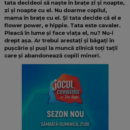
tata decideoi să naște în brațe zi și noapte,
zi și noapte cu el. Nu doarme copilul,
mama în brațe cu el. Și tata decide că el e
flower power, e hippie. Tata este cavaler.
Pleacă în lume și face viața el, nu? Nu-i
drept așa. Ar trebui arestați și băgați în
pușcărie și puși la muncă zilnică toți tații
care și abandonează copiii minori.