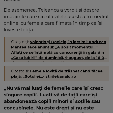
De asemenea, Teleanca a vorbit și despre
imaginile care circulă zilele acestea în mediul
online, cu femeia care filmată în timp ce își
lovește fetița.
Citește și:
Valentin și Daniela, în lacrimi! Andreea
Mantea face anunțul: „A sosit momentul...”.
Aflați ce se întâmplă cu concurenții în gala din
„Casa iubirii” de duminică, 9 august, de la 16:00
și 19:00, la Kanal D- kanald.ro
Citește și:
Femeie lovită de trăsnet când făcea
plajă: „Soțul ei...- stirilekanald.ro
„Nu vă mai luați de femeile care își cresc
singure copiii. Luați-vă de tații care își
abandonează copiii minori și soțiile sau
concubinele. Nu este drept și nu este