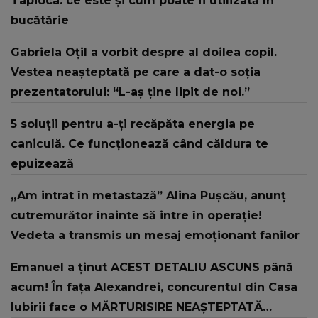
Tapioca: ce este și cum poate fi utilizată în
bucătărie
Gabriela Oțil a vorbit despre al doilea copil.
Vestea neașteptată pe care a dat-o soția
prezentatorului: “L-aș ține lipit de noi.”
5 soluții pentru a-ți recăpăta energia pe
caniculă. Ce funcționează când căldura te
epuizează
„Am intrat în metastază” Alina Pușcău, anunț
cutremurător înainte să intre în operație!
Vedeta a transmis un mesaj emoționant fanilor
Emanuel a ținut ACEST DETALIU ASCUNS până
acum! În fața Alexandrei, concurentul din Casa
Iubirii face o MĂRTURISIRE NEAȘTEPTATĂ