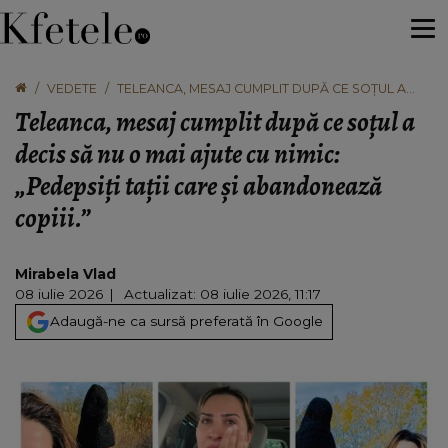
VEDETE
TELEANCA, MESAJ CUMPLIT DUPĂ CE SOȚUL A
DECIS SĂ NU O MAI AJUTE CU NIMIC: „PEDEPSIȚI
Teleanca, mesaj cumplit după ce soțul a
TAȚII CARE ȘI ABANDONEAZĂ COPIII.”
decis să nu o mai ajute cu nimic:
„Pedepsiți tații care și abandonează
copiii.”
Mirabela Vlad
08 iulie 2026
Actualizat: 08 iulie 2026, 11:17
Adaugă-ne ca sursă preferată în Google