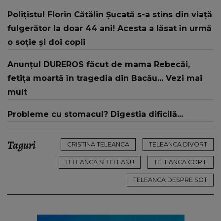
despre mama sa: "I-am spus și ei în față, eu nu
Polițistul Florin Cătălin Șucată s-a stins din viață
te iubesc pentru că..."
fulgerător la doar 44 ani! Acesta a lăsat în urmă
o soție și doi copii
Anunțul DUREROS făcut de mama Rebecăi,
fetița moartă în tragedia din Bacău... Vezi mai
mult
Probleme cu stomacul? Digestia dificilă...
Taguri
CRISTINA TELEANCA
TELEANCA DIVORT
TELEANCA SI TELEANU
TELEANCA COPIL
TELEANCA DESPRE SOT