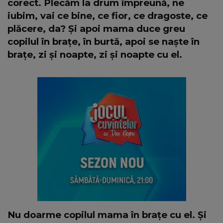
corect. Plecăm la drum împreună, ne
iubim, vai ce bine, ce fior, ce dragoste, ce
plăcere, da? Și apoi mama duce greu
copilul în brațe, în burtă, apoi se naște în
brațe, zi și noapte, zi și noapte cu el.
Nu doarme copilul mama în brațe cu el. Și