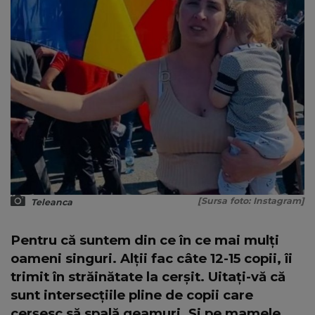
[Sursa foto: Instagram]
Teleanca
Pentru că suntem din ce în ce mai mulți
oameni singuri. Alții fac câte 12-15 copii, îi
trimit în străinătate la cerșit. Uitați-vă că
sunt intersecțiile pline de copii care
cerșesc să spală geamuri. Și pe mamele