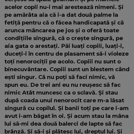
acelor copii nu-i mai arestează nimeni. Și
pe amărâta aia că i-a dat două palme la
fetiță pentru că o făcea handicapată și că
arunca mâncarea pe jos și o oferă toate
condițiile singură, că o crește singură, pe
aia gata o arestați. Păi luați copiii, luați-i,
duceți-i în centru de plasament să-i violeze
toți nenorociții pe acolo. Copiii nu sunt o
binecuvântare. Copiii sunt un blestem când
ești singur. Că nu poți să faci nimic, vă
spun eu. De trei ani eu nu reușesc să fac
nimic Atât muncesc ca o sclavă. Și stau
după coada unui nenorocit care m-a lăsat
singură cu copilul. Și banii toți pe care i-am
avut i-am băgat în oi. Și acum stau la mâna
lui să-mi dea două balerci de lapte să fac
brânză. Și să-i și plătesc lui, dreptul lui. Și