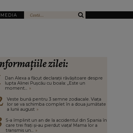
IMEDIA
nformațiile zilei:
Dan Alexa a făcut declarații răvășitoare despre
lupta Alinei Pușcău cu boala: „Este un
moment...
»
Veste bună pentru 3 semne zodiacale. Viața
lor se va schimba complet în a doua jumătate
a lunii august
»
S-a împlinit un an de la accidentul din Spania în
care trei frați și-au pierdut viața! Mama lor a
transmis un...
»