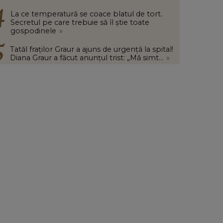
La ce temperatură se coace blatul de tort.
Secretul pe care trebuie să îl știe toate
gospodinele
»
Tatăl fraților Graur a ajuns de urgență la spital!
Diana Graur a făcut anunțul trist: „Mă simt...
»