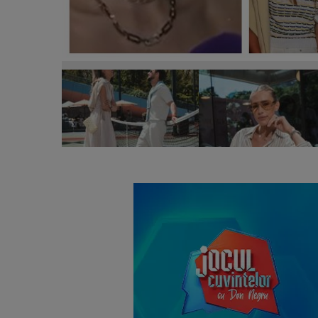
Gabriela Oțil a vorbit despre al doilea copil. Vest
ține lipit de noi.”