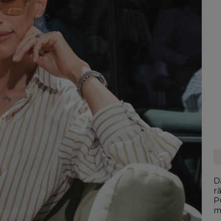
D
r
P
m