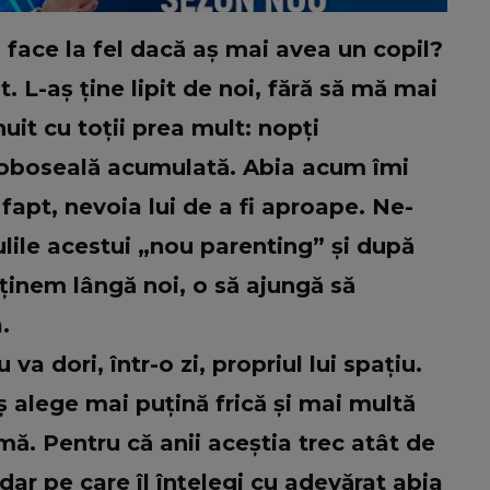
i face la fel dacă aș mai avea un copil?
 L-aș ține lipit de noi, fără să mă mai
uit cu toții prea mult: nopți
și oboseală acumulată. Abia acum îmi
fapt, nevoia lui de a fi aproape. Ne-
lile acestui „nou parenting” și după
 ținem lângă noi, o să ajungă să
.
va dori, într-o zi, propriul lui spațiu.
 alege mai puțină frică și mai multă
ă. Pentru că anii aceștia trec atât de
dar pe care îl înțelegi cu adevărat abia