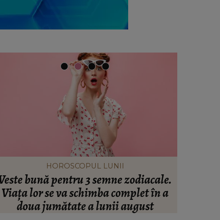
HOROSCOPUL LUNII
Veste bună pentru 3 semne zodiacale.
S-a împl
Viața lor se va schimba complet în a
Spania î
doua jumătate a lunii august
viața! 
răvășit