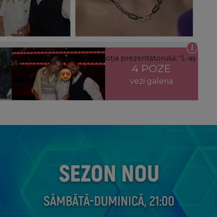
ea neașteptată pe care a dat-o soția prezentatorului: “L-aș
4 POZE
vezi galeria