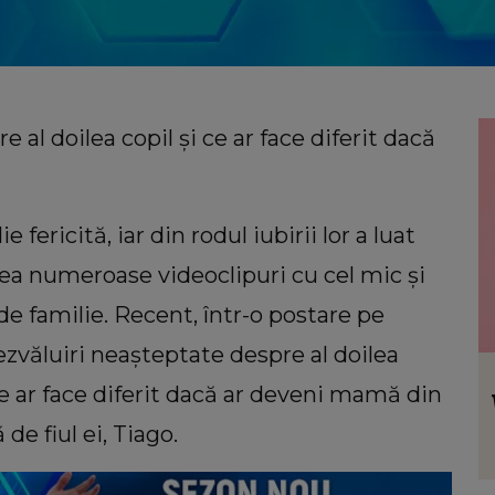
 al doilea copil și ce ar face diferit dacă
 fericită, iar din rodul iubirii lor a luat
ea numeroase videoclipuri cu cel mic și
de familie. Recent, într-o postare pe
zvăluiri neașteptate despre al doilea
VEDETE
ce ar face diferit dacă ar deveni mamă din
ul de
Dan Alexa a făcut declarații
l știe
răvășitoare despre lupta Alinei Pușcău
de fiul ei, Tiago.
cu boala: „Este un moment greu pentru
ea!”