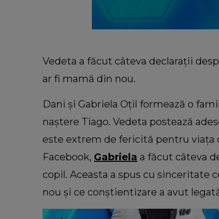
Vedeta a făcut câteva declarații despre
ar fi mamă din nou.
Dani și Gabriela Oțil formează o familie
naștere Tiago. Vedeta postează ades
este extrem de fericită pentru viața 
Facebook,
Gabriela
a făcut câteva de
COOKING
copil. Aceasta a spus cu sinceritate 
La ce temperatură se coace blat
tort. Secretul pe care trebuie să î
nou și ce conștientizare a avut legată 
toate gospodinele