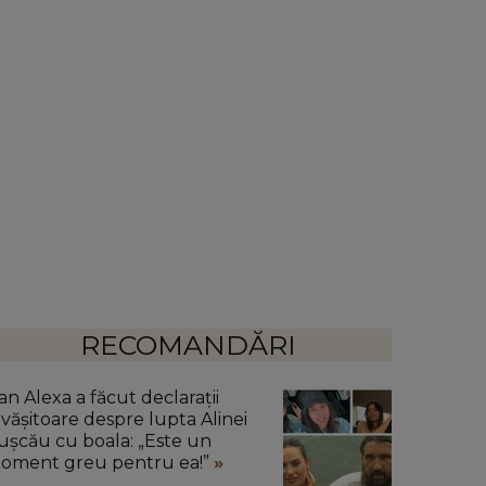
RECOMANDĂRI
an Alexa a făcut declarații
ăvășitoare despre lupta Alinei
ușcău cu boala: „Este un
oment greu pentru ea!”