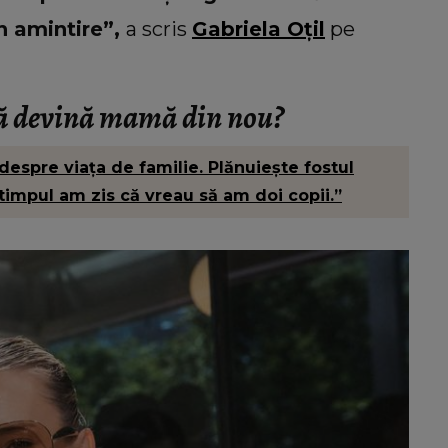
n amintire”,
a scris
Gabriela Oțil
pe
 să devină mamă din nou?
despre viața de familie. Plănuiește fostul
impul am zis că vreau să am doi copii.”