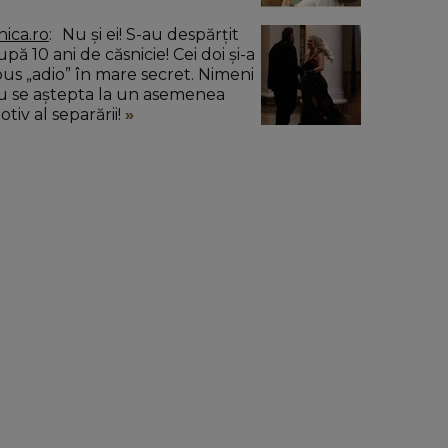
nica.ro
Nu și ei! S-au despărțit
pă 10 ani de căsnicie! Cei doi și-a
pus „adio” în mare secret. Nimeni
u se aștepta la un asemenea
tiv al separării!