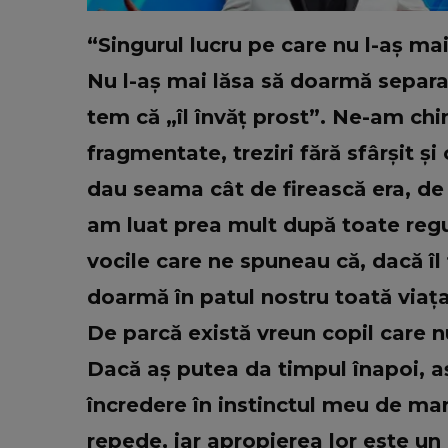
“Singurul lucru pe care nu l-aș ma
Nu l-aș mai lăsa să doarmă separat.
tem că „îl învăț prost”. Ne-am chin
fragmentate, treziri fără sfârșit 
dau seama cât de firească era, de 
am luat prea mult după toate regu
vocile care ne spuneau că, dacă îl
doarmă în patul nostru toată viața
De parcă există vreun copil care nu 
Dacă aș putea da timpul înapoi, aș
încredere în instinctul meu de mam
repede, iar apropierea lor este un 