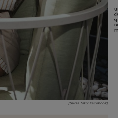
u
du
s
n
mo
[Sursa foto: Facebook]