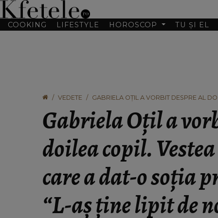
COOKING
LIFESTYLE
HOROSCOP
TU ȘI EL
VEDETE
GABRIELA OȚIL A VORBIT DESPRE AL DO
PREZENTATORULUI: “L-AȘ ȚINE LIPIT DE N
Gabriela Oțil a vorb
doilea copil. Veste
care a dat-o soția 
“L-aș ține lipit de n