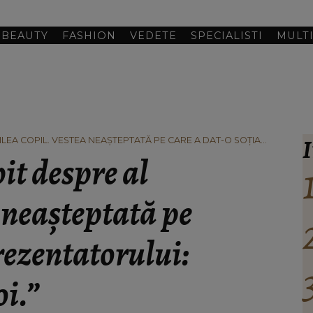
BEAUTY
FASHION
VEDETE
SPECIALISTI
MULT
I
ILEA COPIL. VESTEA NEAȘTEPTATĂ PE CARE A DAT-O SOȚIA
OI.”
it despre al
a neașteptată pe
prezentatorului:
oi.”