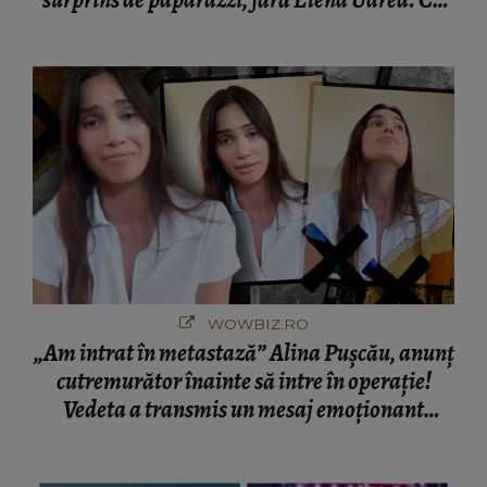
surprins de paparazzi, fără Elena Udrea. Cu
cine s-a întâlnit partenerul fostei politiciene în
București! Gestul lui...
WOWBIZ.RO
„Am intrat în metastază” Alina Pușcău, anunț
cutremurător înainte să intre în operație!
Vedeta a transmis un mesaj emoționant
fanilor