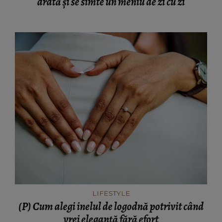
arată și se simte un meniu de zi cu zi
LIFESTYLE
(P) Cum alegi inelul de logodnă potrivit când
vrei eleganță fără efort