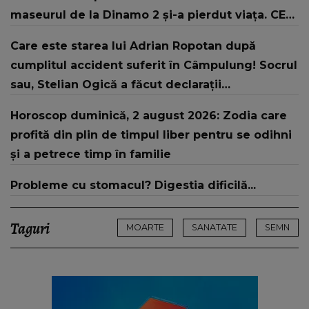
maseurul de la Dinamo 2 și-a pierdut viața. CE
SPUNE despre şoferul de 83 de ani AFLAT LA
Care este starea lui Adrian Ropotan după
VOLAN şi gestul făcut înainte de impact:
cumplitul accident suferit în Câmpulung! Socrul
"Nimeni nu s-a întrebat cum..."
sau, Stelian Ogică a făcut declarații
tulburătoare: „L-au resuscitat...”
Horoscop duminică, 2 august 2026: Zodia care
profită din plin de timpul liber pentru se odihni
și a petrece timp în familie
Probleme cu stomacul? Digestia dificilă...
Taguri
MOARTE
SANATATE
SEMN