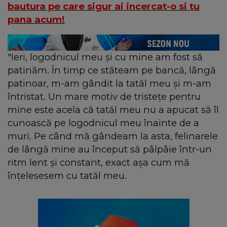
bautura pe care sigur ai incercat-o si tu
pana acum!
"Ieri, logodnicul meu şi cu mine am fost să
patinăm. În timp ce stăteam pe bancă, lângă
patinoar, m-am gândit la tatăl meu şi m-am
întristat. Un mare motiv de tristeţe pentru
mine este acela că tatăl meu nu a apucat să îl
cunoască pe logodnicul meu înainte de a
muri. Pe când mă gândeam la asta, felinarele
de lângă mine au început să pâlpâie într-un
ritm lent şi constant, exact aşa cum mă
înţelesesem cu tatăl meu.