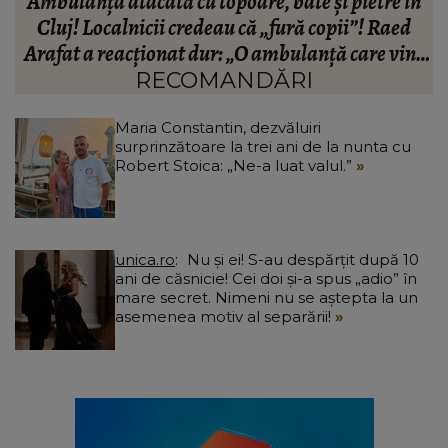
n
Cum arată viața fiicei Ronei Hartner, la trei ani
de la moartea artistei. Rinda Hartner a oferit
e
detalii neașteptate: „Nu ne lasă să mutăm nimic.”
RECOMANDĂRI
Maria Constantin, dezvăluiri
surprinzătoare la trei ani de la nunta cu
Robert Stoica: „Ne-a luat valul.”
unica.ro
Nu și ei! S-au despărțit după 10
ani de căsnicie! Cei doi și-a spus „adio” în
mare secret. Nimeni nu se aștepta la un
asemenea motiv al separării!