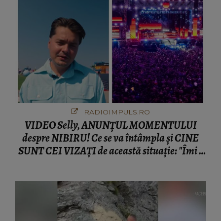
RADIOIMPULS.RO
VIDEO Selly, ANUNȚUL MOMENTULUI
despre NIBIRU! Ce se va întâmpla și CINE
SUNT CEI VIZAȚI de această situație: "Îmi e
ciudă că..."