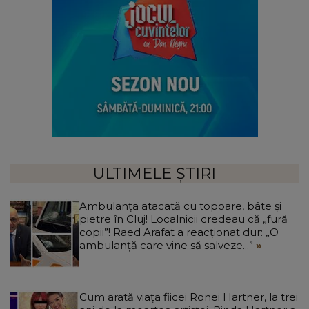
ULTIMELE ȘTIRI
Ambulanța atacată cu topoare, bâte și
pietre în Cluj! Localnicii credeau că „fură
copii”! Raed Arafat a reacționat dur: „O
ambulanță care vine să salveze...”
Cum arată viața fiicei Ronei Hartner, la trei