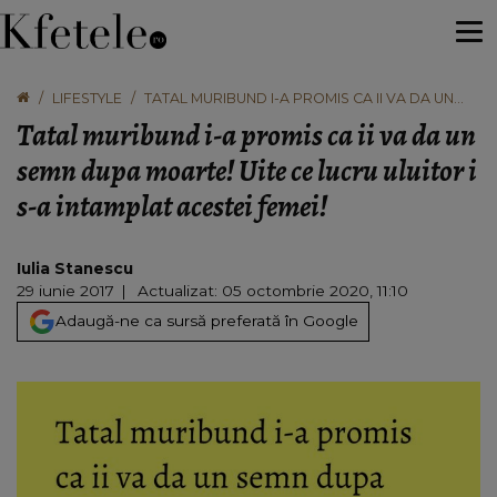
LIFESTYLE
TATAL MURIBUND I-A PROMIS CA II VA DA UN
SEMN DUPA MOARTE! UITE CE LUCRU ULUITOR I
Tatal muribund i-a promis ca ii va da un
S-A INTAMPLAT ACESTEI FEMEI!
semn dupa moarte! Uite ce lucru uluitor i
s-a intamplat acestei femei!
Iulia Stanescu
29 iunie 2017
Actualizat: 05 octombrie 2020, 11:10
Adaugă-ne ca sursă preferată în Google