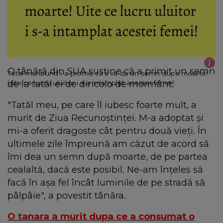
O tânără din SUA susţine că a primit un semn
Tatal muribund i-a promis ca ii va da un semn dupa moarte!
de la tatăl ei de dincolo de mormânt.
Uite ce lucru uluitor i s-a intamplat acestei femei!
"Tatăl meu, pe care îl iubesc foarte mult, a
murit de Ziua Recunoştinţei. M-a adoptat şi
mi-a oferit dragoste cât pentru două vieţi. În
ultimele zile împreună am căzut de acord să
îmi dea un semn după moarte, de pe partea
cealaltă, dacă este posibil. Ne-am înţeles să
facă în aşa fel încât luminile de pe stradă să
pâlpâie", a povestit tânăra.
O tanara a murit dupa ce a consumat o