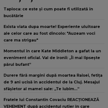
Tapioca: ce este și cum poate fi utilizată în
bucătărie
Exista viata dupa moarte! Experiente uluitoare
ale celor care au fost dincolo: "Auzeam voci
care ma strigau"
Momentul în care Kate Middleton a gafat la un
eveniment oficial. Val de ironii: „Îi mai lipsește
părul bufant”
Durere fără margini după moartea Raisei, fetița
de 9 ani ucisă în accidentul de la Cluj. Mesajul
sfâșietor al mamei sale: „Te iubim…”
Fratele lui Constantin Covaciu REACȚIONEAZĂ
VEHEMENT după accidentul rutier în care