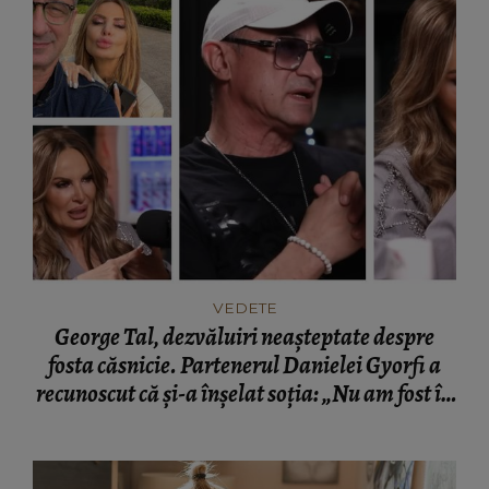
VEDETE
George Tal, dezvăluiri neașteptate despre
fosta căsnicie. Partenerul Danielei Gyorfi a
recunoscut că și-a înșelat soția: „Nu am fost în
momentul respectiv un om corect.”