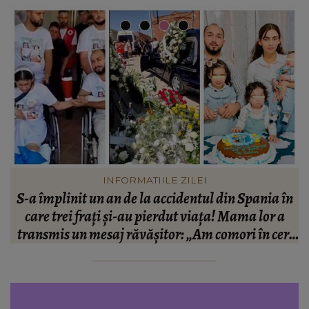
INFORMATIILE ZILEI
se
S-a împlinit un an de la accidentul din Spania în
L
care trei frați și-au pierdut viața! Mama lor a
transmis un mesaj răvășitor: „Am comori în cer,
dar mă doare.”