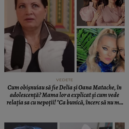
VEDETE
Cum obișnuiau să fie Delia și Oana Matache, în
adolescență? Mama lor a explicat și cum vede
relația sa cu nepoții! "Ca bunică, încerc să nu mă
bag foarte tare!"