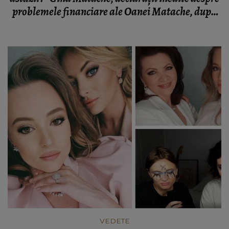
problemele financiare ale Oanei Matache, după
despărțirea de Răzvan Miheț
VEDETE