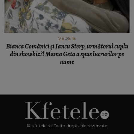
VEDETE
Bianca Comănici și Iancu Sterp, următorul cuplu
din showbiz?! Mama Geta a spus lucrurilor pe
nume
© Kfetele.ro. Toate drepturile rezervate