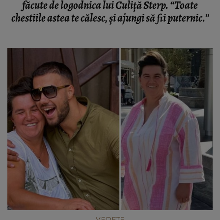
făcute de logodnica lui Culiță Sterp. “Toate
chestiile astea te călesc, și ajungi să fii puternic.”
VEDETE