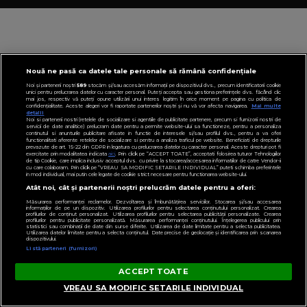
Nouă ne pasă ca datele tale personale să rămână confidențiale
Noi și partenerii noștri
589
stocăm și/sau accesăm informații pe dispozitivul dvs., precum identificatorii cookie
unici pentru prelucrarea datelor cu caracter personal. Puteți accepta sau gestiona preferințele dvs. făcând clic
mai jos, respectiv vă puteți opune utilizării unui interes legitim în orice moment pe pagina cu politica de
confidențialitate. Aceste alegeri vor fi raportate partenerilor noștri și nu vă vor afecta navigarea.
Mai multe
detalii
Noi si partenerii nostri (retelele de socializare si agentiile de publicitate partenere, precum si furnizorii nostri de
servicii de date analitice) prelucram date pentru a permite website-ului sa functioneze, pentru a personaliza
continutul si anunturile publicitare afisate in functie de interesele si/sau profilul dvs., pentru a va oferi
functionalitati aferente retelelor de socializare si pentru a analiza traficul pe website. Beneficiati de drepturile
prevazute de art. 15-22 din GDPR in legatura cu prelucrarea datelor cu caracter personal. Aceste drepturi pot fi
exercitate prin modalitatea indicata
aici
. Prin click pe “ACCEPT TOATE”, acceptati folosirea tuturor Tehnologiilor
de tip Cookie, care implica inclusiv acceptul dvs. cu privire la stocarea/accesarea informatiilor de catre Vendor-ii
cu care colaboram. Prin click pe “VREAU SA MODIFIC SETARILE INDIVIDUAL” puteti schimba preferintele
in mod individual, mai putin cele legate de cookie strict necesare pentru functionarea website-ului.
Atât noi, cât și partenerii noștri prelucrăm datele pentru a oferi:
Măsurarea performanței reclamelor. Dezvoltarea și îmbunătățirea serviciilor. Stocarea și/sau accesarea
informațiilor de pe un dispozitiv. Utilizarea profilurilor pentru selectarea conținutului personalizat. Crearea
profilurilor de conținut personalizat. Utilizarea profilurilor pentru selectarea publicității personalizate. Crearea
profilurilor pentru publicitate personalizată. Măsurarea performanței conținutului. Înțelegerea publicului prin
statistici sau combinații de date din surse diferite. Utilizarea de date limitate pentru a selecta publicitatea.
Utilizarea datelor limitate pentru a selecta conținutul. Date precise de geolocație și identificarea prin scanarea
dispozitivului.
Listă parteneri (furnizori)
ACCEPT TOATE
VREAU SA MODIFIC SETARILE INDIVIDUAL