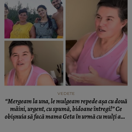
VEDETE
“Mergeam la una, le mulgeam repede așa cu două
mâini, urgent, cu spumă, bidoane întregi!” Ce
obișnuia să facă mama Geta în urmă cu mulți ani,
la 5 dimineața