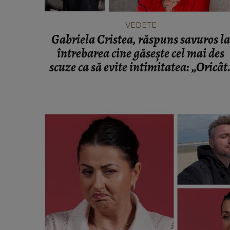
VEDETE
Gabriela Cristea, răspuns savuros la
întrebarea cine găsește cel mai des
scuze ca să evite intimitatea: „Oricât
scuze aș căuta, nu găsesc.”