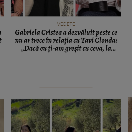
VEDETE
u
Gabriela Cristea a dezvăluit peste ce
t
nu ar trece în relația cu Tavi Clonda:
„Dacă eu ți-am greșit cu ceva, la
revedere și un praz verde.”