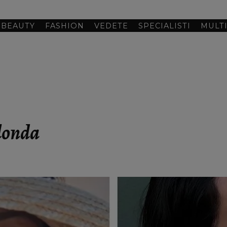
BEAUTY
FASHION
VEDETE
SPECIALISTI
MULT
clonda