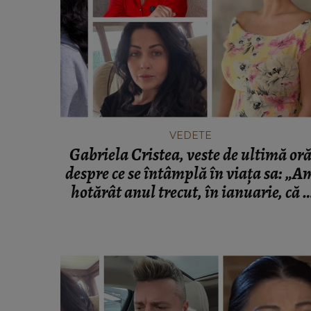
VEDETE
Ce pensie primește Saveta Bog
la stat. Artista a fost sinceră cu
pe care îi are în fiecare lună:
VEDETE
"Niciodată n-am trăit din pens
Gabriela Cristea, veste de ultimă or
despre ce se întâmplă în viața sa: „A
hotărât anul trecut, în ianuarie, că e
momentul să pun punct.”