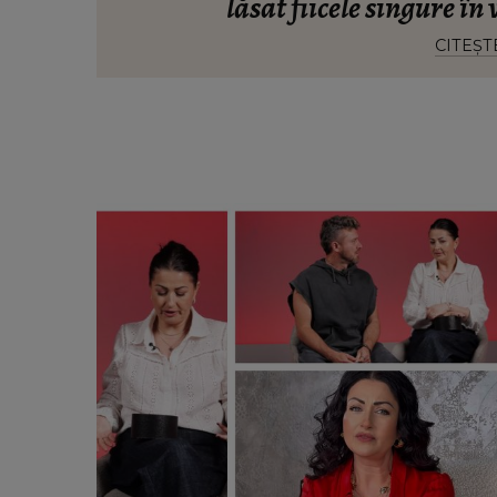
lăsat fiicele singure în 
CITEȘT