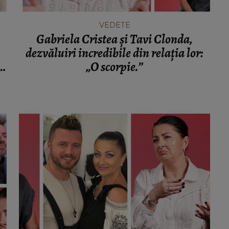
VEDETE
Gabriela Cristea și Tavi Clonda,
dezvăluiri incredibile din relația lor:
e
„O scorpie.”