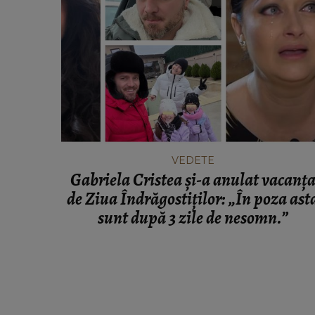
VEDETE
Gabriela Cristea și-a anulat vacanț
de Ziua Îndrăgostiților: „În poza ast
sunt după 3 zile de nesomn.”