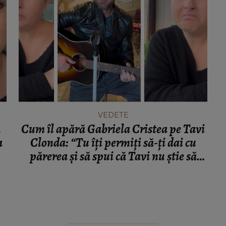
VEDETE
a
Cum îl apără Gabriela Cristea pe Tavi
a
Clonda: “Tu îți permiți să-ți dai cu
părerea și să spui că Tavi nu știe să
cânte?”