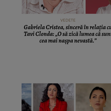
VEDETE
Gabriela Cristea, sinceră în relația c
Tavi Clonda: „O să zică lumea că sun
cea mai nașpa nevastă.”