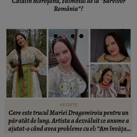
Cătălin Moroșanu, Faimosul de la “Survivor
România”?
VEDETE
Care este trucul Mariei Dragomiroiu pentru un
ie
păr atât de lung. Artista a dezvăluit ce anume a
ajutat-o când avea probleme cu el: “Am învățat
din bătrâni.”