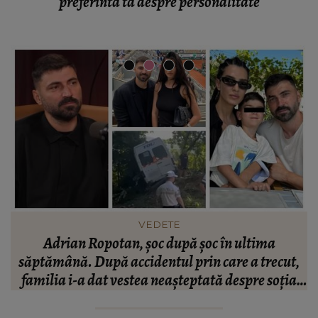
preferinta ta despre personalitate
HOROSCOP
 în ultima
Horoscop 7 august 2026: O zodie va 
care a trecut,
drumuri de făcut
ă despre soția
tă.”