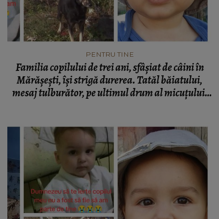
PENTRU TINE
Familia copilului de trei ani, sfâșiat de câini în
Mărășești, își strigă durerea. Tatăl băiatului,
mesaj tulburător, pe ultimul drum al micuțului:
„Nu a fost să fie să am parte de tine.”