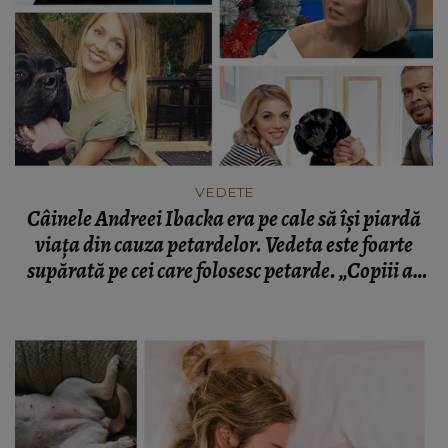
VEDETE
Câinele Andreei Ibacka era pe cale să își piardă
viața din cauza petardelor. Vedeta este foarte
supărată pe cei care folosesc petarde. „Copiii ar
trebui educați să înțeleagă ce rău fac.”