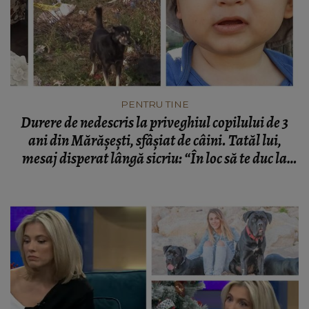
PENTRU TINE
Durere de nedescris la priveghiul copilului de 3
ani din Mărășești, sfâșiat de câini. Tatăl lui,
mesaj disperat lângă sicriu: “În loc să te duc la
școală, te duc pe ultimul drum.”