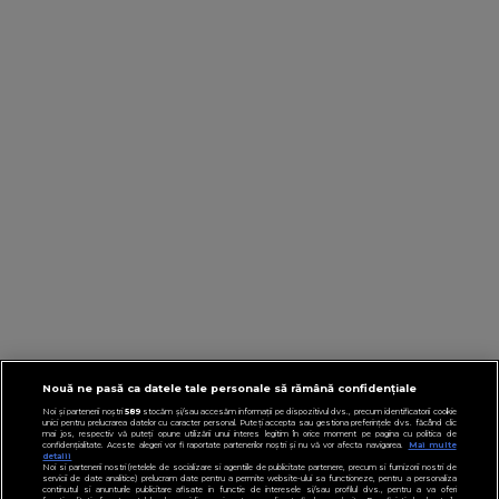
Nouă ne pasă ca datele tale personale să rămână confidențiale
Noi și partenerii noștri
589
stocăm și/sau accesăm informații pe dispozitivul dvs., precum identificatorii cookie
unici pentru prelucrarea datelor cu caracter personal. Puteți accepta sau gestiona preferințele dvs. făcând clic
mai jos, respectiv vă puteți opune utilizării unui interes legitim în orice moment pe pagina cu politica de
confidențialitate. Aceste alegeri vor fi raportate partenerilor noștri și nu vă vor afecta navigarea.
Mai multe
detalii
Noi si partenerii nostri (retelele de socializare si agentiile de publicitate partenere, precum si furnizorii nostri de
servicii de date analitice) prelucram date pentru a permite website-ului sa functioneze, pentru a personaliza
continutul si anunturile publicitare afisate in functie de interesele si/sau profilul dvs., pentru a va oferi