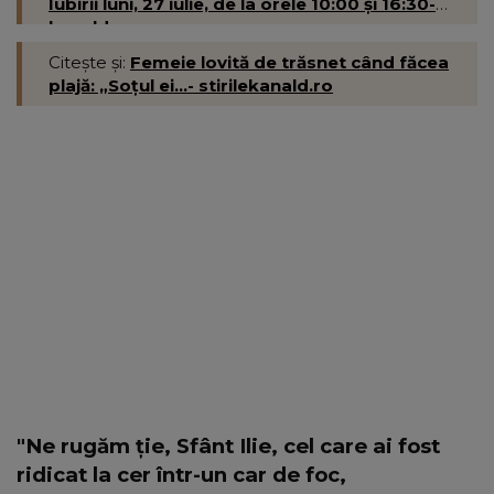
Iubirii luni, 27 iulie, de la orele 10:00 și 16:30-
kanald.ro
Citește și:
Femeie lovită de trăsnet când făcea
plajă: „Soțul ei...- stirilekanald.ro
"Ne rugăm ție, Sfânt Ilie, cel care ai fost
ridicat la cer într-un car de foc,