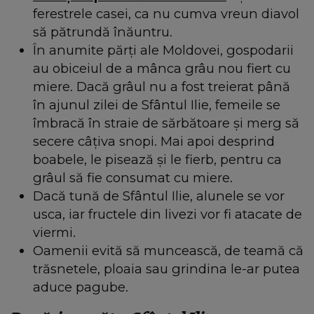
ferestrele casei, ca nu cumva vreun diavol
să pătrundă înăuntru.
În anumite părți ale Moldovei, gospodarii
au obiceiul de a mânca grâu nou fiert cu
miere. Dacă grâul nu a fost treierat până
în ajunul zilei de Sfântul Ilie, femeile se
îmbracă în straie de sărbătoare și merg să
secere câțiva snopi. Mai apoi desprind
boabele, le pisează și le fierb, pentru ca
grâul să fie consumat cu miere.
Dacă tună de Sfântul Ilie, alunele se vor
usca, iar fructele din livezi vor fi atacate de
viermi.
Oamenii evită să muncească, de teamă că
trăsnetele, ploaia sau grindina le-ar putea
aduce pagube.