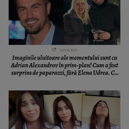
VIVA.RO
Imaginile uluitoare ale momentului sunt cu
Adrian Alexandrov în prim-plan! Cum a fost
surprins de paparazzi, fără Elena Udrea. Cu
cine s-a întâlnit partenerul fostei politiciene în
București! Gestul lui...