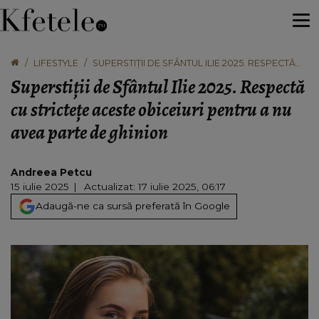
LIFESTYLE
SUPERSTIȚII DE SFÂNTUL ILIE 2025. RESPECTĂ
CU STRICTEȚE ACESTE OBICEIURI PENTRU A NU
Superstiții de Sfântul Ilie 2025. Respectă
AVEA PARTE DE GHINION
cu strictețe aceste obiceiuri pentru a nu
avea parte de ghinion
Andreea Petcu
15 iulie 2025
Actualizat: 17 iulie 2025, 06:17
Adaugă-ne ca sursă preferată în Google