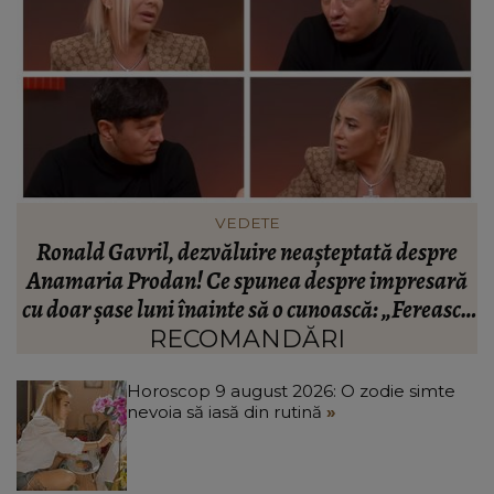
INFORMATIILE ZILEI
BREAKING! Lionel Messi este în doliu! Tatăl
ă
fotbalistului s-a stins din viață!
R
că
C
RECOMANDĂRI
Horoscop 9 august 2026: O zodie simte
nevoia să iasă din rutină