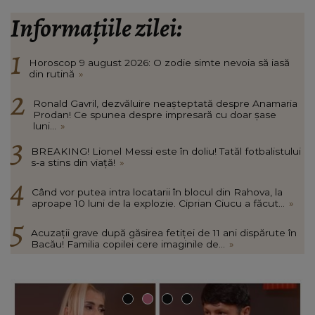
Informațiile zilei:
Horoscop 9 august 2026: O zodie simte nevoia să iasă
din rutină
»
Ronald Gavril, dezvăluire neașteptată despre Anamaria
Prodan! Ce spunea despre impresară cu doar șase
luni...
»
BREAKING! Lionel Messi este în doliu! Tatăl fotbalistului
s-a stins din viață!
»
Când vor putea intra locatarii în blocul din Rahova, la
aproape 10 luni de la explozie. Ciprian Ciucu a făcut...
»
Acuzații grave după găsirea fetiței de 11 ani dispărute în
Bacău! Familia copilei cere imaginile de...
»