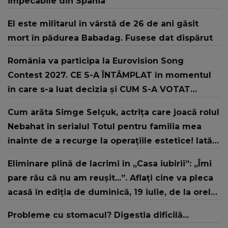
impecabile din Spania
El este militarul în vârstă de 26 de ani găsit
mort în pădurea Babadag. Fusese dat dispărut
România va participa la Eurovision Song
Contest 2027. CE S-A ÎNTÂMPLAT în momentul
în care s-a luat decizia și CUM S-A VOTAT
revenirea în concurs: "Reprezintă un proiect
Cum arăta Simge Selçuk, actrița care joacă rolul
strategic de..."
Nebahat în serialul Totul pentru familia mea
înainte de a recurge la operațiile estetice! Iată
ce aspect fizic uluitor avea aceasta la 19 ani:
Eliminare plină de lacrimi în „Casa iubirii”: „Îmi
„Tinerețe rebelă”
pare rău că nu am reușit...”. Aflați cine va pleca
acasă în ediția de duminică, 19 iulie, de la orele
16:00 și 19:00, doar la Kanal D
Probleme cu stomacul? Digestia dificilă...