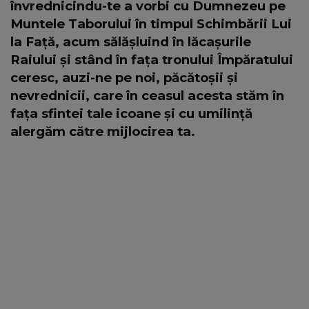
învrednicindu-te a vorbi cu Dumnezeu pe
Muntele Taborului în timpul Schimbării Lui
la Față, acum sălășluind în lăcașurile
Raiului și stând în fața tronului Împăratului
ceresc, auzi-ne pe noi, păcătoșii și
nevrednicii, care în ceasul acesta stăm în
fața sfintei tale icoane și cu umilință
alergăm către mijlocirea ta.