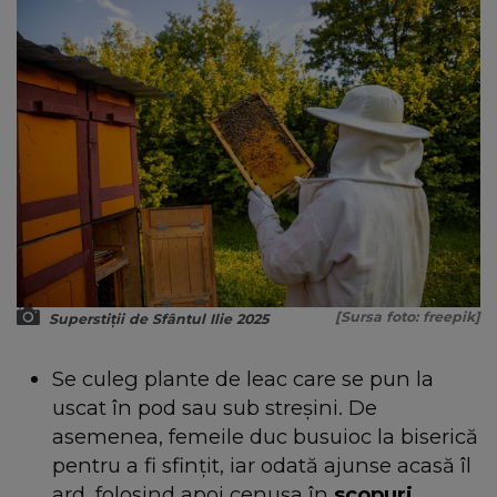
[Sursa foto: freepik]
Superstiții de Sfântul Ilie 2025
Se culeg plante de leac care se pun la
uscat în pod sau sub streșini. De
asemenea, femeile duc busuioc la biserică
pentru a fi sfințit, iar odată ajunse acasă îl
ard, folosind apoi cenușa în
scopuri