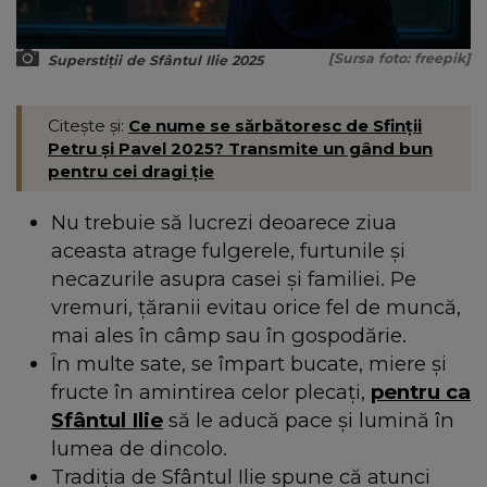
[Sursa foto: freepik]
Superstiții de Sfântul Ilie 2025
Citește și:
Ce nume se sărbătoresc de Sfinții
Petru și Pavel 2025? Transmite un gând bun
pentru cei dragi ție
Nu trebuie să lucrezi deoarece ziua
aceasta atrage fulgerele, furtunile și
necazurile asupra casei și familiei. Pe
vremuri, țăranii evitau orice fel de muncă,
mai ales în câmp sau în gospodărie.
În multe sate, se împart bucate, miere și
fructe în amintirea celor plecați,
pentru ca
Sfântul Ilie
să le aducă pace și lumină în
lumea de dincolo.
Tradiția de Sfântul Ilie spune că atunci