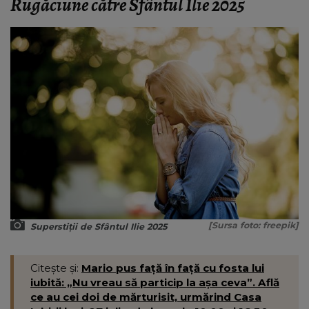
Rugăciune către Sfântul Ilie 2025
[Sursa foto: freepik]
Superstiții de Sfântul Ilie 2025
Citește și:
Mario pus față în față cu fosta lui
iubită: „Nu vreau să particip la așa ceva”. Află
ce au cei doi de mărturisit, urmărind Casa