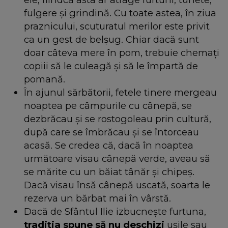
fulgere și grindină. Cu toate astea, în ziua
praznicului, scuturatul merilor este privit
ca un gest de belșug. Chiar dacă sunt
doar câteva mere în pom, trebuie chemați
copiii să le culeagă și să le împartă de
pomană.
În ajunul sărbătorii, fetele tinere mergeau
noaptea pe câmpurile cu cânepă, se
dezbrăcau și se rostogoleau prin cultură,
după care se îmbrăcau și se întorceau
acasă. Se credea că, dacă în noaptea
următoare visau cânepă verde, aveau să
se mărite cu un băiat tânăr și chipeș.
Dacă visau însă cânepă uscată, soarta le
rezerva un bărbat mai în vârstă.
Dacă de Sfântul Ilie izbucnește furtuna,
tradiția spune să nu deschizi
ușile sau