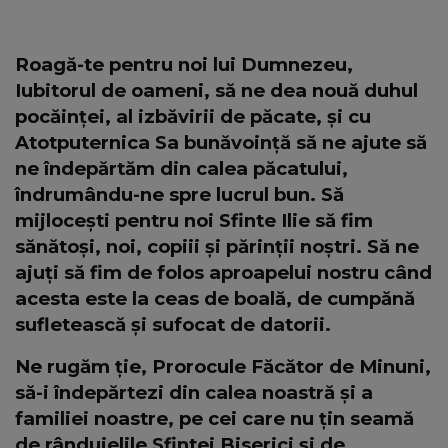
Roagă-te pentru noi lui Dumnezeu,
Iubitorul de oameni, să ne dea nouă duhul
pocăinței, al izbăvirii de păcate, și cu
Atotputernica Sa bunăvoință să ne ajute să
ne îndepărtăm din calea păcatului,
îndrumându-ne spre lucrul bun. Să
mijlocești pentru noi Sfinte Ilie să fim
sănătoși, noi, copiii și părinții noștri. Să ne
ajuți să fim de folos aproapelui nostru când
acesta este la ceas de boală, de cumpănă
sufletească și sufocat de datorii.
Ne rugăm ție, Prorocule Făcător de Minuni,
să-i îndepărtezi din calea noastră și a
familiei noastre, pe cei care nu țin seamă
de rânduielile Sfintei Biserici și de