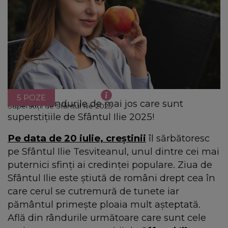
5 POZE
Află din rândurile de mai jos care sunt
Superstiții de Sfântul Ilie 2025
superstițiile de Sfântul Ilie 2025!
Pe data de 20 iulie, creștinii
îl sărbătoresc
pe Sfântul Ilie Tesviteanul, unul dintre cei mai
puternici sfinți ai credinței populare. Ziua de
Sfântul Ilie este știută de români drept cea în
care cerul se cutremură de tunete iar
pământul primește ploaia mult așteptată.
Află din rândurile următoare care sunt cele