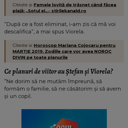
Citește și:
Femeie lovită de trăsnet când făcea
plajă: „Soțul ei...- stirilekanald.ro
”După ce a fost eliminat, i-am zis că mă voi
descalifica”, a mai spus Viorela.
Citeste si:
Horoscop Mariana Cojocaru pentru
MARTIE 2019. Zodiile care vor avea NOROC
DIVIN pe toate planurile
Ce planuri de viitor au Ștefan și Viorela?
”Ne dorim să ne mutăm împreună, să
formăm o familie, să ne căsătorim și să avem
și un copil.