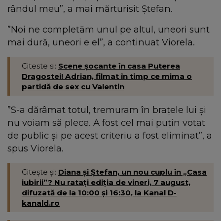
rândul meu”, a mai mărturisit Ștefan.
”Noi ne completăm unul pe altul, uneori sunt
mai dură, uneori e el”, a continuat Viorela.
Citeste si:
Scene șocante în casa Puterea
Dragostei! Adrian, filmat în timp ce mima o
partidă de sex cu Valentin
”S-a dărâmat totul, tremuram în brațele lui și
nu voiam să plece. A fost cel mai puțin votat
de public și pe acest criteriu a fost eliminat”, a
spus Viorela.
Citește și:
Diana și Ștefan, un nou cuplu în „Casa
iubirii”? Nu ratați ediția de vineri, 7 august,
difuzată de la 10:00 și 16:30, la Kanal D-
kanald.ro