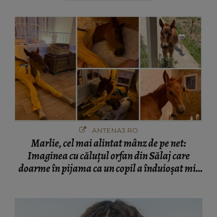
ANTENA3.RO
Marlie, cel mai alintat mânz de pe net:
Imaginea cu căluțul orfan din Sălaj care
doarme în pijama ca un copil a înduioșat mii
de români