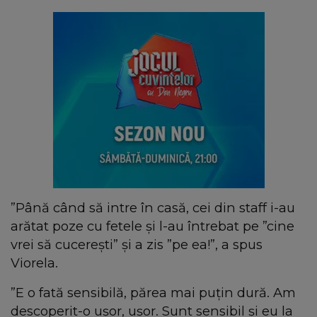
”Până când să intre în casă, cei din staff i-au
arătat poze cu fetele și l-au întrebat pe ”cine
vrei să cucerești” și a zis ”pe ea!”, a spus
Viorela.
”E o fată sensibilă, părea mai puțin dură. Am
descoperit-o ușor, ușor. Sunt sensibil și eu la