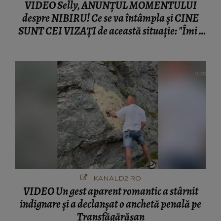
ciudă că..."
KANALD2.RO
VIDEO Un gest aparent romantic a stârnit
indignare și a declanșat o anchetă penală pe
Transfăgărășan