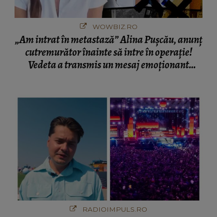
„Am intrat în metastază” Alina Pușcău, anunț
cutremurător înainte să intre în operație!
Vedeta a transmis un mesaj emoționant
fanilor
RADIOIMPULS.RO
VIDEO Selly, ANUNȚUL MOMENTULUI
despre NIBIRU! Ce se va întâmpla și CINE
SUNT CEI VIZAȚI de această situație: "Îmi e