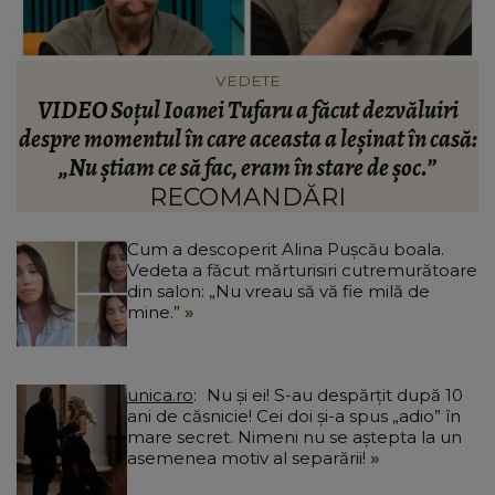
VEDETE
Cătălin Crișan dezvăluie motivul despărțirii de
ă:
Camelia Tabără. Ce a spus artistul despre
standardele fostei partenere: „Nu pot să...”
RECOMANDĂRI
Cum a descoperit Alina Pușcău boala.
Vedeta a făcut mărturisiri cutremurătoare
din salon: „Nu vreau să vă fie milă de
mine.”
unica.ro
Nu și ei! S-au despărțit după 10
ani de căsnicie! Cei doi și-a spus „adio” în
mare secret. Nimeni nu se aștepta la un
asemenea motiv al separării!