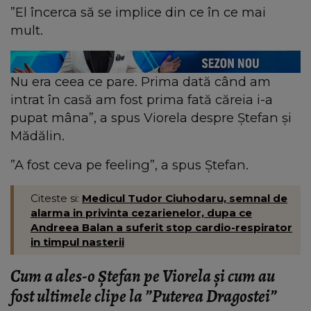
”El încerca să se implice din ce în ce mai
mult.
Nu era ceea ce pare. Prima dată când am
intrat în casă am fost prima fată căreia i-a
pupat mâna”, a spus Viorela despre Ștefan și
Mădălin.
”A fost ceva pe feeling”, a spus Ștefan.
Citeste si:
Medicul Tudor Ciuhodaru, semnal de
alarma in privinta cezarienelor, dupa ce
Andreea Balan a suferit stop cardio-respirator
in timpul nasterii
Cum a ales-o Ștefan pe Viorela și cum au
fost ultimele clipe la ”Puterea Dragostei”