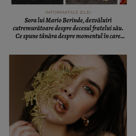
cutremurătoare despre decesul fratelui său.
Ce spune tânăra despre momentul în care
adolescentul și-a pierdut viața: “Nu a fost față
în față.”
HOROSCOP