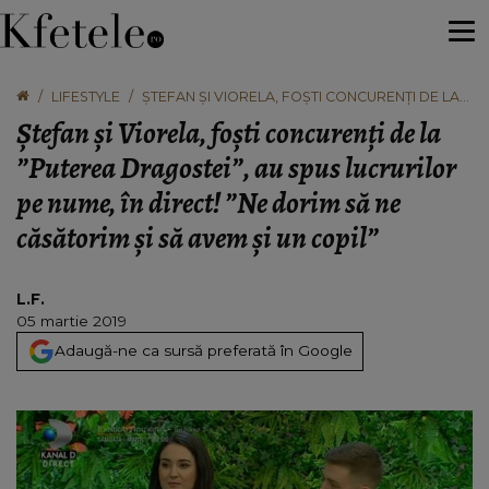
LIFESTYLE
ȘTEFAN ȘI VIORELA, FOȘTI CONCURENȚI DE LA
”PUTEREA DRAGOSTEI”, AU SPUS LUCRURILOR
Ștefan și Viorela, foști concurenți de la
PE NUME, ÎN DIRECT! ”NE DORIM SĂ NE
CĂSĂTORIM ȘI SĂ AVEM ȘI UN COPIL”
”Puterea Dragostei”, au spus lucrurilor
pe nume, în direct! ”Ne dorim să ne
căsătorim și să avem și un copil”
L.F.
05 martie 2019
Adaugă-ne ca sursă preferată în Google