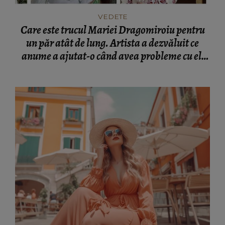
un păr atât de lung. Artista a dezvăluit ce
anume a ajutat-o când avea probleme cu el:
“Am învățat din bătrâni.”
FASHION
Ce să porți în Italia în vara 2026. Cum să te