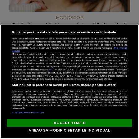
Ce tip de machiaj te avantajează în funcție de
zodie. Îți evidențiază cel mai bine
personalitatea
Nouă ne pasă ca datele tale personale să rămână confidențiale
Noi și partenerii noștri
589
stocăm și/sau accesăm informații pe dispozitivul dvs., precum identificatorii cookie
unici pentru prelucrarea datelor cu caracter personal. Puteți accepta sau gestiona preferințele dvs. făcând clic
mai jos, respectiv vă puteți opune utilizării unui interes legitim în orice moment pe pagina cu politica de
confidențialitate. Aceste alegeri vor fi raportate partenerilor noștri și nu vă vor afecta navigarea.
Mai multe
detalii
Noi si partenerii nostri (retelele de socializare si agentiile de publicitate partenere, precum si furnizorii nostri de
servicii de date analitice) prelucram date pentru a permite website-ului sa functioneze, pentru a personaliza
continutul si anunturile publicitare afisate in functie de interesele si/sau profilul dvs., pentru a va oferi
functionalitati aferente retelelor de socializare si pentru a analiza traficul pe website. Beneficiati de drepturile
prevazute de art. 15-22 din GDPR in legatura cu prelucrarea datelor cu caracter personal. Aceste drepturi pot fi
exercitate prin modalitatea indicata
aici
. Prin click pe “ACCEPT TOATE”, acceptati folosirea tuturor Tehnologiilor
de tip Cookie, care implica inclusiv acceptul dvs. cu privire la stocarea/accesarea informatiilor de catre Vendor-ii
cu care colaboram. Prin click pe “VREAU SA MODIFIC SETARILE INDIVIDUAL” puteti schimba preferintele
in mod individual, mai putin cele legate de cookie strict necesare pentru functionarea website-ului.
Atât noi, cât și partenerii noștri prelucrăm datele pentru a oferi:
Măsurarea performanței reclamelor. Dezvoltarea și îmbunătățirea serviciilor. Stocarea și/sau accesarea
informațiilor de pe un dispozitiv. Utilizarea profilurilor pentru selectarea conținutului personalizat. Crearea
profilurilor de conținut personalizat. Utilizarea profilurilor pentru selectarea publicității personalizate. Crearea
profilurilor pentru publicitate personalizată. Măsurarea performanței conținutului. Înțelegerea publicului prin
statistici sau combinații de date din surse diferite. Utilizarea de date limitate pentru a selecta publicitatea.
Utilizarea datelor limitate pentru a selecta conținutul. Date precise de geolocație și identificarea prin scanarea
dispozitivului.
Listă parteneri (furnizori)
ACCEPT TOATE
VREAU SA MODIFIC SETARILE INDIVIDUAL
HOROSCOP