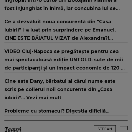
îngropat într-o curte din Botoșani! Marinel a
fost înjunghiat în inimă, iar concubina lui se
numără printre suspecți
Ce a dezvăluit noua concurentă din "Casa
Iubirii" l-a luat prin surprindere pe Emanuel.
CINE ESTE BĂIATUL VIZAT de Alexandra?!
Aflându-se în fața faptului împlinit, A
VIDEO Cluj-Napoca se pregătește pentru cea
RECUNOSCUT IMEDIAT: "Am avut..."
mai spectaculoasă ediție UNTOLD: sute de mii
de participanți și un impact economic de 120 de
milioane de euro
Cine este Dany, bărbatul al cărui nume este
scris pe colierul noii concurente din „Casa
iubirii”... Vezi mai mult
Probleme cu stomacul? Digestia dificilă...
Taguri
STEFAN