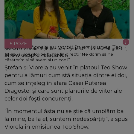
5 POZE
Ștefan și Viorela au vorbit în emisiunea Teo
Ștefan și Viorela, foști concurenți de la ”Puterea Dragostei”,
Show despre relația lor.
au spus lucrurilor pe nume, în direct! ”Ne dorim să ne
căsătorim și să avem și un copil”
Ștefan și Viorela au venit în platoul Teo Show
pentru a lămuri cum stă situația dintre ei doi,
cum se înțeleg în afara Casei Puterea
Dragostei și care sunt planurile de viitor ale
celor doi foști concurenți.
”În momentul ăsta nu se știe că umblăm ba
la mine, ba la el, suntem nedespărțiți”, a spus
Viorela în emisiunea Teo Show.