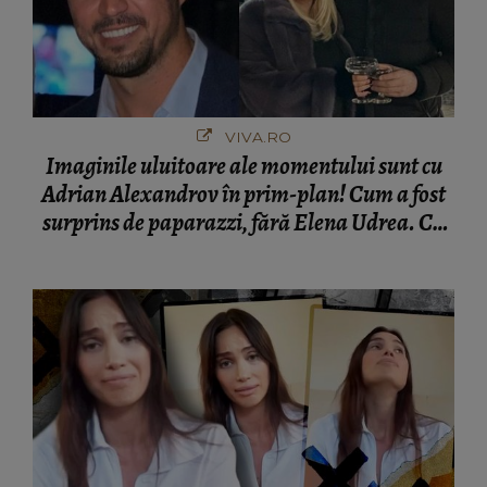
VIVA.RO
Imaginile uluitoare ale momentului sunt cu
Adrian Alexandrov în prim-plan! Cum a fost
surprins de paparazzi, fără Elena Udrea. Cu
cine s-a întâlnit partenerul fostei politiciene în
București! Gestul lui...
WOWBIZ.RO