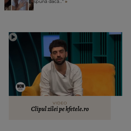
spună dacă...”
VIDEO
Clipul zilei pe kfetele.ro