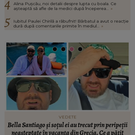
Alina Pușcău, noi detalii despre lupta cu boala. Ce
așteaptă să afle de la medici după începerea...
»
Iubitul Paulei Chirilă a răbufnit! Bărbatul a avut o reacție
dură după comentariile primite în mediul...
»
VEDETE
i
Bella Santiago și soțul ei au trecut prin peripeții
A
neașteptate în vacanța din Grecia. Ce a pățit