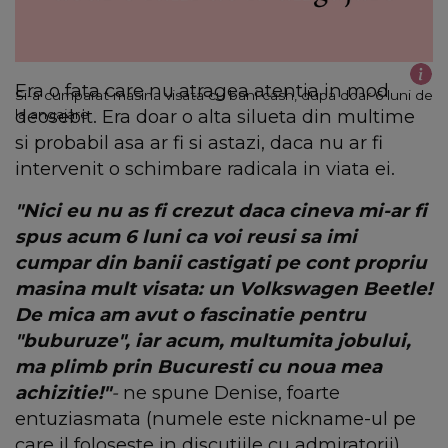
Era o fata care nu atragea atentia in mod
Si-a cumparat masina visata cu bani cash, dupa doar 6 luni de
deosebit. Era doar o alta silueta din multime
la angajare
si probabil asa ar fi si astazi, daca nu ar fi
intervenit o schimbare radicala in viata ei.
"Nici eu nu as fi crezut daca cineva mi-ar fi
spus acum 6 luni ca voi reusi sa imi
cumpar din banii castigati pe cont propriu
masina mult visata: un Volkswagen Beetle!
De mica am avut o fascinatie pentru
"buburuze", iar acum, multumita jobului,
ma plimb prin Bucuresti cu noua mea
achizitie!"
-
ne spune Denise, foarte
entuziasmata (numele este nickname-ul pe
care il foloseste in discutiile cu admiratorii).