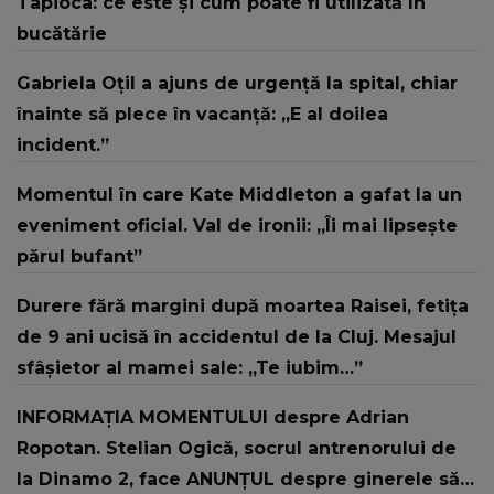
Tapioca: ce este și cum poate fi utilizată în
bucătărie
Gabriela Oțil a ajuns de urgență la spital, chiar
înainte să plece în vacanță: „E al doilea
incident.”
Momentul în care Kate Middleton a gafat la un
eveniment oficial. Val de ironii: „Îi mai lipsește
părul bufant”
Durere fără margini după moartea Raisei, fetița
de 9 ani ucisă în accidentul de la Cluj. Mesajul
sfâșietor al mamei sale: „Te iubim…”
INFORMAȚIA MOMENTULUI despre Adrian
Ropotan. Stelian Ogică, socrul antrenorului de
la Dinamo 2, face ANUNȚUL despre ginerele său: