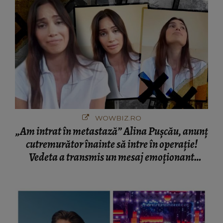
WOWBIZ.RO
„Am intrat în metastază” Alina Pușcău, anunț
cutremurător înainte să intre în operație!
Vedeta a transmis un mesaj emoționant
fanilor