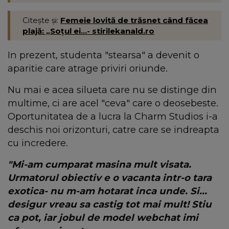
Citește și:
Femeie lovită de trăsnet când făcea
plajă: „Soțul ei...- stirilekanald.ro
In prezent, studenta "stearsa" a devenit o
aparitie care atrage priviri oriunde.
Nu mai e acea silueta care nu se distinge din
multime, ci are acel "ceva" care o deosebeste.
Oportunitatea de a lucra la Charm Studios i-a
deschis noi orizonturi, catre care se indreapta
cu incredere.
"Mi-am cumparat masina mult visata.
Urmatorul obiectiv e o vacanta intr-o tara
exotica- nu m-am hotarat inca unde. Si...
desigur vreau sa castig tot mai mult! Stiu
ca pot, iar jobul de model webchat imi