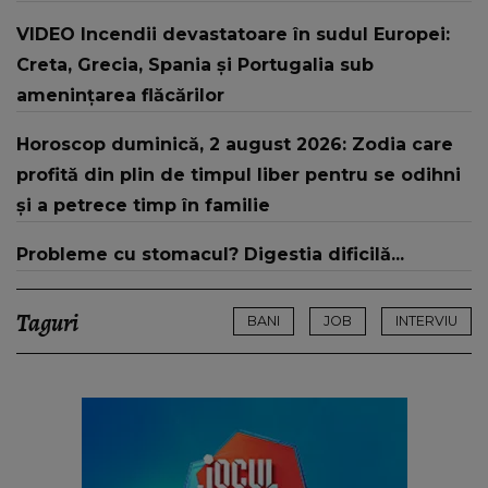
"L-au resuscitat și..."
VIDEO Incendii devastatoare în sudul Europei:
Creta, Grecia, Spania și Portugalia sub
amenințarea flăcărilor
Horoscop duminică, 2 august 2026: Zodia care
profită din plin de timpul liber pentru se odihni
și a petrece timp în familie
Probleme cu stomacul? Digestia dificilă...
Taguri
BANI
JOB
INTERVIU