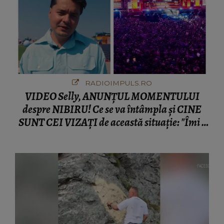
RADIOIMPULS.RO
VIDEO Selly, ANUNȚUL MOMENTULUI
despre NIBIRU! Ce se va întâmpla și CINE
SUNT CEI VIZAȚI de această situație: "Îmi e
ciudă că..."