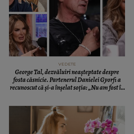
VEDETE
George Tal, dezvăluiri neașteptate despre
fosta căsnicie. Partenerul Danielei Gyorfi a
recunoscut că și-a înșelat soția: „Nu am fost în
momentul respectiv un om corect.”