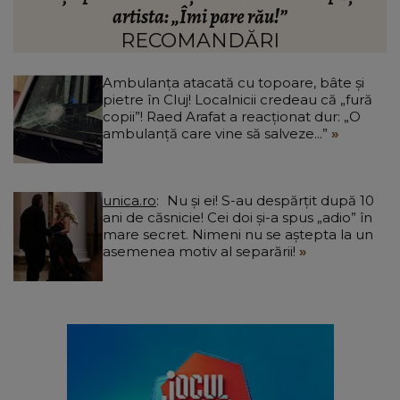
.”
artista: „Îmi pare rău!”
RECOMANDĂRI
Ambulanța atacată cu topoare, bâte și
pietre în Cluj! Localnicii credeau că „fură
copii”! Raed Arafat a reacționat dur: „O
ambulanță care vine să salveze...”
unica.ro
Nu și ei! S-au despărțit după 10
ani de căsnicie! Cei doi și-a spus „adio” în
mare secret. Nimeni nu se aștepta la un
asemenea motiv al separării!