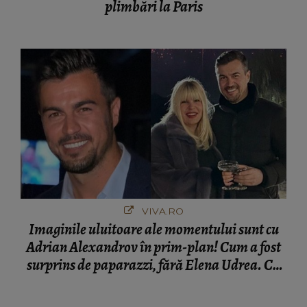
plimbări la Paris
VIVA.RO
Imaginile uluitoare ale momentului sunt cu
Adrian Alexandrov în prim-plan! Cum a fost
surprins de paparazzi, fără Elena Udrea. Cu
cine s-a întâlnit partenerul fostei politiciene în
București! Gestul lui...