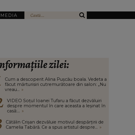
IMEDIA
nformațiile zilei:
Cum a descoperit Alina Pușcău boala. Vedeta a
făcut mărturisiri cutremurătoare din salon: „Nu
vreau...
»
VIDEO Soțul Ioanei Tufaru a făcut dezvăluiri
despre momentul în care aceasta a leșinat în
casă:...
»
Cătălin Crișan dezvăluie motivul despărțirii de
Camelia Tabără. Ce a spus artistul despre...
»