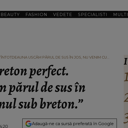
BEAUTY
FASHION
VEDETE
SPECIALISTI
MULT
I
“ÎNTOTDEAUNA USCĂM PĂRUL DE SUS ÎN JOS, NU VENIM CU
reton perfect.
 părul de sus în
onul sub breton.”
Adaugă-ne ca sursă preferată în Google
4:20