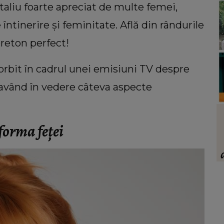
taliu foarte apreciat de multe femei,
 întinerire și feminitate. Află din rândurile
breton perfect!
vorbit în cadrul unei emisiuni TV despre
având în vedere câteva aspecte
VEDETE
atele
Cum a descoperit Alina Pușcău boala.
 forma feței
nescu,
Vedeta a făcut mărturisiri
ni
cutremurătoare din salon: „Nu vreau
să vă fie milă de mine.”