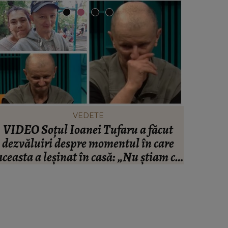
VEDETE
VIDEO Soțul Ioanei Tufaru a făcut
Cătăl
dezvăluiri despre momentul în care
despărț
aceasta a leșinat în casă: „Nu știam ce
spus art
să fac, eram în stare de șoc.”
p