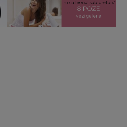
căm părul de sus în jos, nu venim cu feonul sub breton.”
8 POZE
vezi galeria