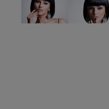
Sfaturi pentru un breton perfect. “Întotdeauna us