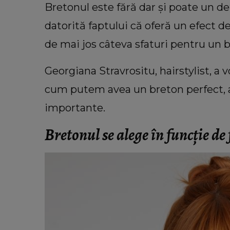
Bretonul este fără dar și poate un de
datorită faptului că oferă un efect de
de mai jos câteva sfaturi pentru un 
Georgiana Stravrositu, hairstylist, a 
cum putem avea un breton perfect, 
importante.
VEDETE
Dan Diaconescu este în doliu! Fr
Bretonul se alege în funcție de
prezentatorului TV, Mario Diaco
s-a stins din viață la 60 de a