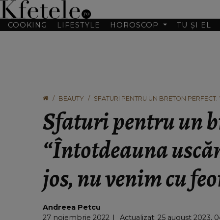
COOKING
LIFESTYLE
HOROSCOP
TU ȘI EL
BEAUTY
SFATURI PENTRU UN BRETON PERFECT. 
FEONUL SUB BRETON.”
Sfaturi pentru un b
“Întotdeauna uscăm
jos, nu venim cu fe
Andreea Petcu
27 noiembrie 2022
Actualizat: 25 august 2023, 0