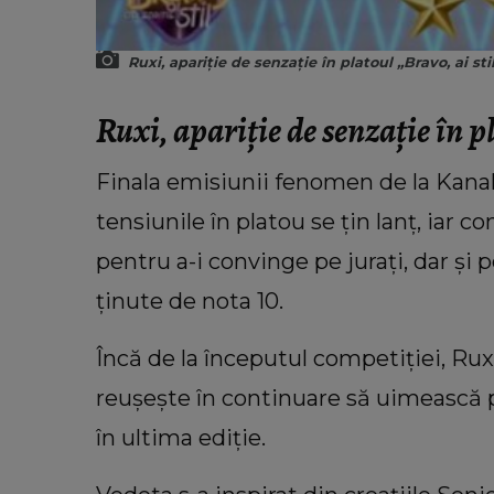
Ruxi, apariție de senzație în platoul „Bravo, ai stil
Ruxi, apariție de senzație în pl
Finala emisiunii fenomen de la Kanal
tensiunile în platou se țin lanț, iar c
pentru a-i convinge pe jurați, dar și 
ținute de nota 10.
Încă de la începutul competiției, Ruxi
reușește în continuare să uimească p
în ultima ediție.