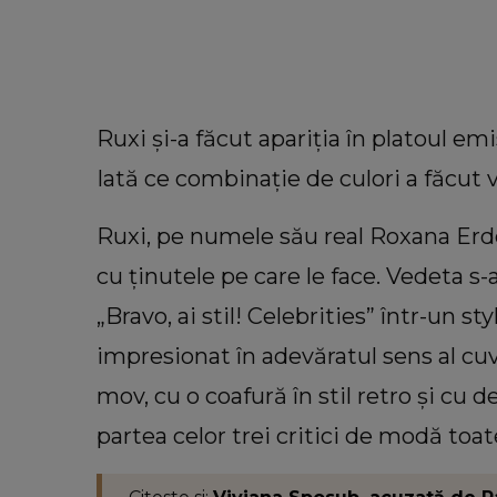
Ruxi și-a făcut apariția în platoul em
Iată ce combinație de culori a făcut
Ruxi, pe numele său real Roxana Erd
cu ținutele pe care le face. Vedeta s-
„Bravo, ai stil! Celebrities” într-un s
impresionat în adevăratul sens al cuvâ
INFORMATIILE ZILEI
mov, cu o coafură în stil retro și cu d
Sora lui Mario Berinde, dezvăl
cutremurătoare despre decesul fr
partea celor trei critici de modă toat
său. Ce spune tânăra despre mo
în care adolescentul și-a pierdut 