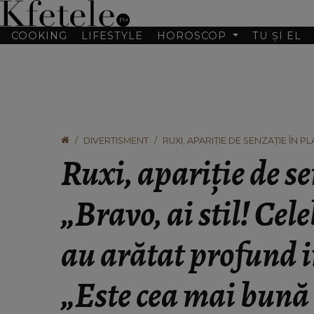
COOKING
LIFESTYLE
HOROSCOP
TU ȘI EL
DIVERTISMENT
RUXI, APARIȚIE DE SENZAȚIE ÎN PL
PROFUND IMPRESIONAȚI: „ESTE C
Ruxi, apariție de se
„Bravo, ai stil! Cele
au arătat profund 
„Este cea mai bună