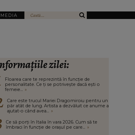
IMEDIA
nformațiile zilei:
Floarea care te reprezintă în funcție de
personalitate. Ce ți se potrivește dacă ești o
femeie...
»
Care este trucul Mariei Dragomiroiu pentru un
păr atât de lung. Artista a dezvăluit ce anume a
ajutat-o când avea...
»
Ce să porți în Italia în vara 2026. Cum să te
îmbraci în funcție de orașul pe care...
»