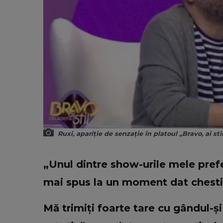
Ruxi, apariție de senzație în platoul „Bravo, ai stil
„Unul dintre show-urile mele prefe
mai spus la un moment dat chesti
Mă trimiți foarte tare cu gândul-și