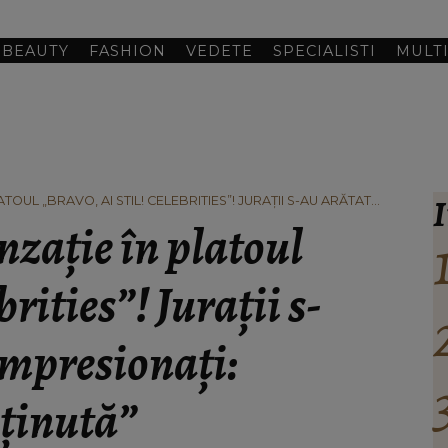
BEAUTY
FASHION
VEDETE
SPECIALISTI
MULT
I
ATOUL „BRAVO, AI STIL! CELEBRITIES”! JURAȚII S-AU ARĂTAT
EA MAI BUNĂ ȚINUTĂ”
nzație în platoul
brities”! Jurații s-
impresionați:
 ținută”