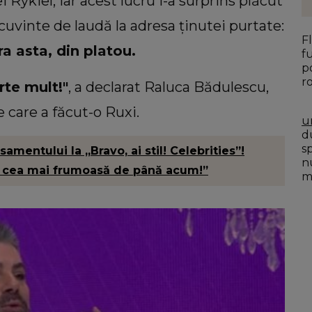
i Rykiel, iar acest lucru i-a surprins plăcut
 cuvinte de laudă la adresa ținutei purtate:
F
a asta, din platou.
f
p
r
rte mult!"
, a declarat Raluca Bădulescu,
 care a făcut-o Ruxi.
u
du
s
amentului la „Bravo, ai stil! Celebrities”!
n
ti cea mai frumoasă de până acum!”
mo