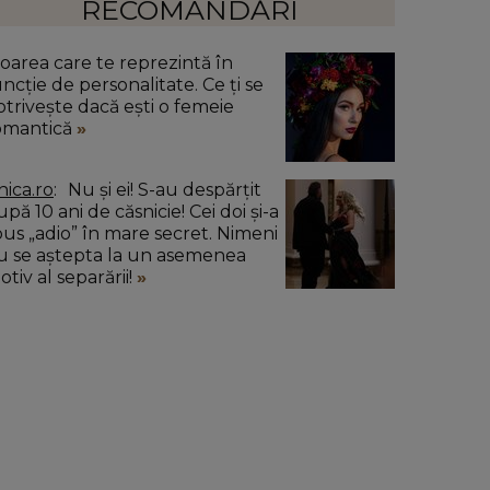
RECOMANDĂRI
loarea care te reprezintă în
uncție de personalitate. Ce ți se
otrivește dacă ești o femeie
omantică
nica.ro
Nu și ei! S-au despărțit
pă 10 ani de căsnicie! Cei doi și-a
pus „adio” în mare secret. Nimeni
u se aștepta la un asemenea
tiv al separării!