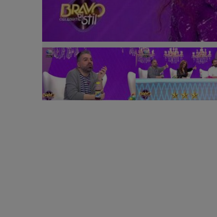
Ruxi, apariție de senzație în platoul „Bravo, ai stil! 