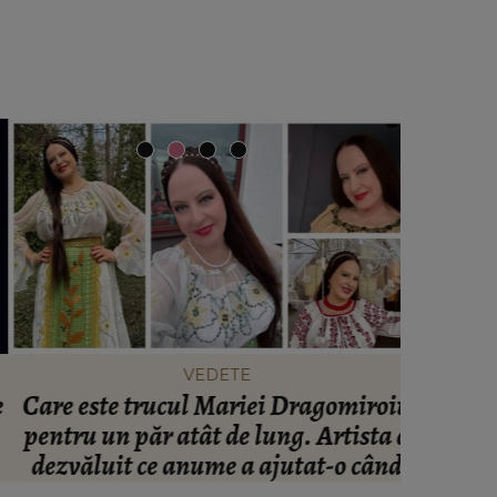
VEDETE
Care este trucul Mariei Dragomiroiu
Ce să po
pentru un păr atât de lung. Artista a
să te î
dezvăluit ce anume a ajutat-o când
avea probleme cu el: “Am învățat din