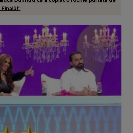
aluca Dumitru că a copiat o rochie purtată de
 Finală!”