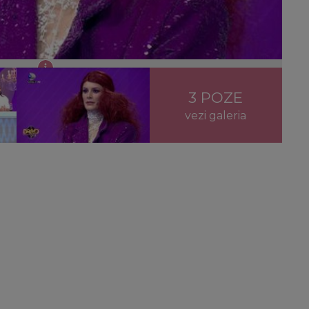
Celebrities”!
3 POZE
vezi galeria