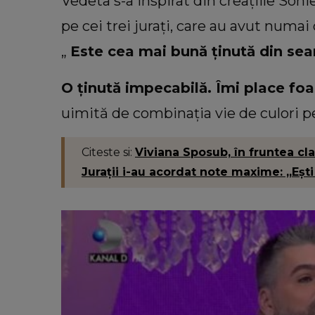
Vedeta s-a inspirat din creațiile Sonie
pe cei trei jurați, care au avut numai
„
Este cea mai bună ținută din sear
O ținută impecabilă. Îmi place foa
uimită de combinația vie de culori pe
Citeste si:
Viviana Sposub, în fruntea clas
Jurații i-au acordat note maxime: „Eș