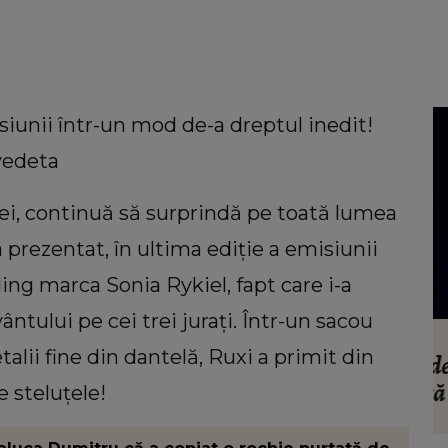
isiunii într-un mod de-a dreptul inedit!
 vedeta
ei, continuă să surprindă pe toată lumea
a prezentat, în ultima ediție a emisiunii
tyling marca Sonia Rykiel, fapt care i-a
ntului pe cei trei jurați. Într-un sacou
LIFESTYLE
etalii fine din dantelă, Ruxi a primit din
uiri
Floarea care te reprezintă în funcție de
atelui
personalitate. Ce ți se potrivește dacă
e steluțele!
mentul
ești o femeie romantică
viața: