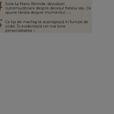
Sora lui Mario Berinde, dezvăluiri
cutremurătoare despre decesul fratelui său. Ce
spune tânăra despre momentul...
»
Ce tip de machiaj te avantajează în funcție de
zodie. Îți evidențiază cel mai bine
personalitatea
»