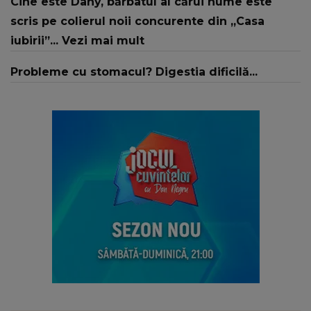
Cine este Dany, bărbatul al cărui nume este
scris pe colierul noii concurente din „Casa
iubirii”... Vezi mai mult
Probleme cu stomacul? Digestia dificilă...