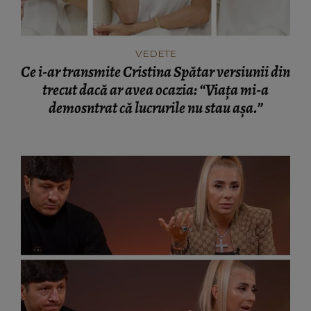
VEDETE
Ce i-ar transmite Cristina Spătar versiunii din
trecut dacă ar avea ocazia: “Viața mi-a
demosntrat că lucrurile nu stau așa.”