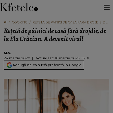
COOKING
REȚETĂ DE PÂINICI DE CASĂ FĂRĂ DROJDIE, DE
LA ELA CRĂCIUN. A DEVENIT VIRAL!
Rețetă de pâinici de casă fără drojdie, de
la Ela Crăciun. A devenit viral!
M.V.
24 martie 2020
Actualizat: 16 martie 2023, 13:01
Adaugă-ne ca sursă preferată în Google