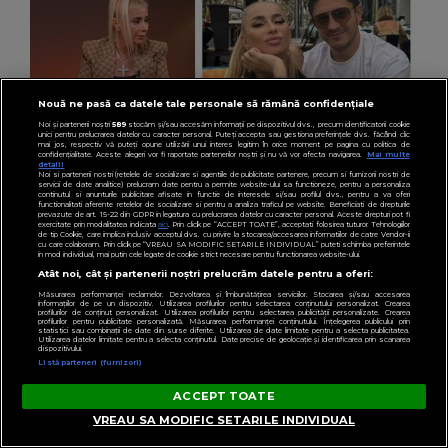
Nouă ne pasă ca datele tale personale să rămână confidențiale
Noi și partenerii noștri
589
stocăm și/sau accesăm informații pe dispozitivul dvs., precum identificatorii cookie
unici pentru prelucrarea datelor cu caracter personal. Puteți accepta sau gestiona preferințele dvs. făcând clic
VEDETE
mai jos, respectiv vă puteți opune utilizării unui interes legitim în orice moment pe pagina cu politica de
confidențialitate. Aceste alegeri vor fi raportate partenerilor noștri și nu vă vor afecta navigarea.
Mai multe
Peste ce anume nu ar putea trece Anamaria
detalii
Noi si partenerii nostri (retelele de socializare si agentiile de publicitate partenere, precum si furnizorii nostri de
servicii de date analitice) prelucram date pentru a permite website-ului sa functioneze, pentru a personaliza
Prodan în relație. Impresara spune lucrurilor
continutul si anunturile publicitare afisate in functie de interesele si/sau profilul dvs., pentru a va oferi
functionalitati aferente retelelor de socializare si pentru a analiza traficul pe website. Beneficiati de drepturile
pe nume: “Nu cred că este ceea ce trebuie
prevazute de art. 15-22 din GDPR in legatura cu prelucrarea datelor cu caracter personal. Aceste drepturi pot fi
exercitate prin modalitatea indicata
aici
. Prin click pe “ACCEPT TOATE”, acceptati folosirea tuturor Tehnologiilor
de tip Cookie, care implica inclusiv acceptul dvs. cu privire la stocarea/accesarea informatiilor de catre Vendor-ii
pentru familie.”
cu care colaboram. Prin click pe “VREAU SA MODIFIC SETARILE INDIVIDUAL” puteti schimba preferintele
in mod individual, mai putin cele legate de cookie strict necesare pentru functionarea website-ului.
Atât noi, cât și partenerii noștri prelucrăm datele pentru a oferi:
Măsurarea performanței reclamelor. Dezvoltarea și îmbunătățirea serviciilor. Stocarea și/sau accesarea
informațiilor de pe un dispozitiv. Utilizarea profilurilor pentru selectarea conținutului personalizat. Crearea
DIN COOKING
profilurilor de conținut personalizat. Utilizarea profilurilor pentru selectarea publicității personalizate. Crearea
profilurilor pentru publicitate personalizată. Măsurarea performanței conținutului. Înțelegerea publicului prin
statistici sau combinații de date din surse diferite. Utilizarea de date limitate pentru a selecta publicitatea.
Utilizarea datelor limitate pentru a selecta conținutul. Date precise de geolocație și identificarea prin scanarea
dispozitivului.
Listă parteneri (furnizori)
ACCEPT TOATE
VREAU SA MODIFIC SETARILE INDIVIDUAL