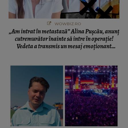
WOWBIZ.RO
„Am intrat în metastază” Alina Pușcău, anunț
cutremurător înainte să intre în operație!
Vedeta a transmis un mesaj emoționant
fanilor