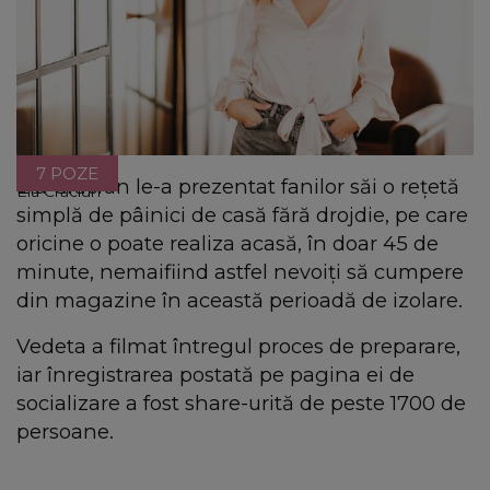
7 POZE
Ela Crăciun le-a prezentat fanilor săi o rețetă
Ela Crăciun
simplă de pâinici de casă fără drojdie, pe care
oricine o poate realiza acasă, în doar 45 de
minute, nemaifiind astfel nevoiți să cumpere
din magazine în această perioadă de izolare.
Vedeta a filmat întregul proces de preparare,
iar înregistrarea postată pe pagina ei de
socializare a fost share-urită de peste 1700 de
persoane.