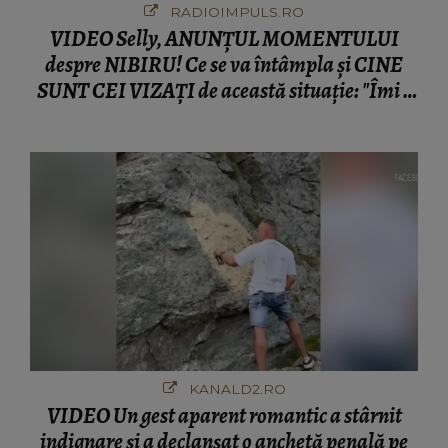
RADIOIMPULS.RO
VIDEO Selly, ANUNȚUL MOMENTULUI
despre NIBIRU! Ce se va întâmpla și CINE
SUNT CEI VIZAȚI de această situație: "Îmi e
ciudă că..."
KANALD2.RO
VIDEO Un gest aparent romantic a stârnit
indignare și a declanșat o anchetă penală pe