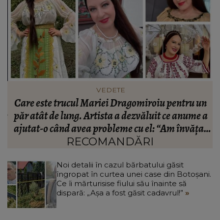
VEDETE
Care este trucul Mariei Dragomiroiu pentru un
ie
păr atât de lung. Artista a dezvăluit ce anume a
ajutat-o când avea probleme cu el: “Am învățat
din bătrâni.”
RECOMANDĂRI
Noi detalii în cazul bărbatului găsit
îngropat în curtea unei case din Botoșani.
Ce îi mărturisise fiului său înainte să
dispară: „Așa a fost găsit cadavrul!”