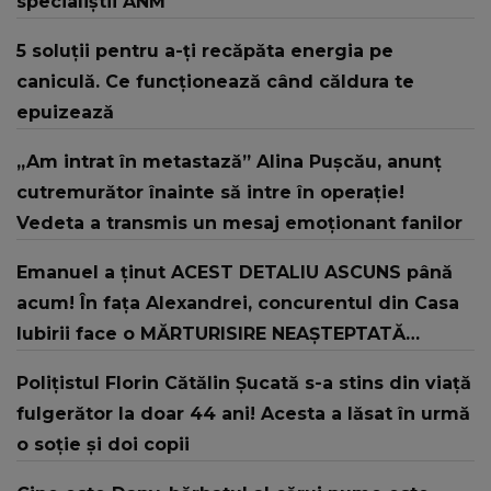
specialiștii ANM
5 soluții pentru a-ți recăpăta energia pe
caniculă. Ce funcționează când căldura te
epuizează
„Am intrat în metastază” Alina Pușcău, anunț
cutremurător înainte să intre în operație!
Vedeta a transmis un mesaj emoționant fanilor
Emanuel a ținut ACEST DETALIU ASCUNS până
acum! În fața Alexandrei, concurentul din Casa
Iubirii face o MĂRTURISIRE NEAȘTEPTATĂ
despre mama sa: "I-am spus și ei în față, eu nu
Polițistul Florin Cătălin Șucată s-a stins din viață
te iubesc pentru că..."
fulgerător la doar 44 ani! Acesta a lăsat în urmă
o soție și doi copii