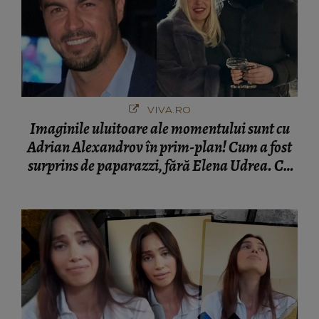
VIVA.RO
Imaginile uluitoare ale momentului sunt cu
Adrian Alexandrov în prim-plan! Cum a fost
surprins de paparazzi, fără Elena Udrea. Cu
cine s-a întâlnit partenerul fostei politiciene în
București! Gestul lui...