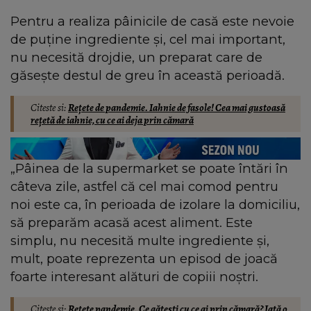
Pentru a realiza pâinicile de casă este nevoie
de puține ingrediente și, cel mai important,
nu necesită drojdie, un preparat care de
găsește destul de greu în această perioadă.
Citeste si:
Rețete de pandemie. Iahnie de fasole! Cea mai gustoasă
rețetă de iahnie, cu ce ai deja prin cămară
„Pâinea de la supermarket se poate întări în
câteva zile, astfel că cel mai comod pentru
noi este ca, în perioada de izolare la domiciliu,
să preparăm acasă acest aliment. Este
simplu, nu necesită multe ingrediente și,
mult, poate reprezenta un episod de joacă
foarte interesant alături de copiii noștri.
Citeste si:
Rețete pandemie. Ce gătești cu ce ai prin cămară? Iată o