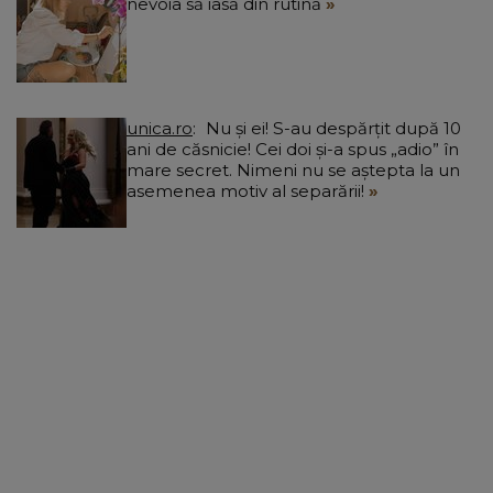
nevoia să iasă din rutină
unica.ro
Nu și ei! S-au despărțit după 10
ani de căsnicie! Cei doi și-a spus „adio” în
mare secret. Nimeni nu se aștepta la un
asemenea motiv al separării!