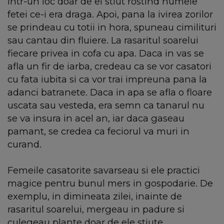
intr-un loc doar de el stiut rostind numele
fetei ce-i era draga. Apoi, pana la ivirea zorilor
se prindeau cu totii in hora, spuneau cimilituri
sau cantau din fluiere. La rasaritul soarelui
fiecare privea in cofa cu apa. Daca in vas se
afla un fir de iarba, credeau ca se vor casatori
cu fata iubita si ca vor trai impreuna pana la
adanci batranete. Daca in apa se afla o floare
uscata sau vesteda, era semn ca tanarul nu
se va insura in acel an, iar daca gaseau
pamant, se credea ca feciorul va muri in
curand.
Femeile casatorite savarseau si ele practici
magice pentru bunul mers in gospodarie. De
exemplu, in dimineata zilei, inainte de
rasaritul soarelui, mergeau in padure si
culegeau plante doar de ele stiute