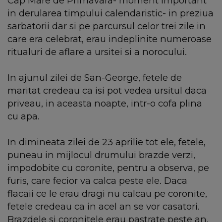
Cap Mare de Primavara- moment important
in derularea timpului calendaristic- in preziua
sarbatorii dar si pe parcursul celor trei zile in
care era celebrat, erau indeplinite numeroase
ritualuri de aflare a ursitei si a norocului.
In ajunul zilei de San-George, fetele de
maritat credeau ca isi pot vedea ursitul daca
priveau, in aceasta noapte, intr-o cofa plina
cu apa.
In dimineata zilei de 23 aprilie tot ele, fetele,
puneau in mijlocul drumului brazde verzi,
impodobite cu coronite, pentru a observa, pe
furis, care fecior va calca peste ele. Daca
flacaii ce le erau dragi nu calcau pe coronite,
fetele credeau ca in acel an se vor casatori.
Brazdele si coronitele erau pastrate peste an,