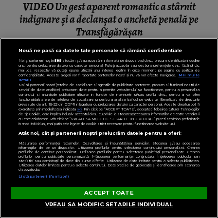
VIDEO Un gest aparent romantic a stârnit
indignare și a declanșat o anchetă penală pe
Transfăgărășan
Nouă ne pasă ca datele tale personale să rămână confidențiale
Noi și partenerii noștri
589
stocăm și/sau accesăm informații pe dispozitivul dvs., precum identificatorii cookie
unici pentru prelucrarea datelor cu caracter personal. Puteți accepta sau gestiona preferințele dvs. făcând clic
mai jos, respectiv vă puteți opune utilizării unui interes legitim în orice moment pe pagina cu politica de
PENTRU TINE
confidențialitate. Aceste alegeri vor fi raportate partenerilor noștri și nu vă vor afecta navigarea.
Mai multe
detalii
Noi si partenerii nostri (retelele de socializare si agentiile de publicitate partenere, precum si furnizorii nostri de
servicii de date analitice) prelucram date pentru a permite website-ului sa functioneze, pentru a personaliza
continutul si anunturile publicitare afisate in functie de interesele si/sau profilul dvs., pentru a va oferi
functionalitati aferente retelelor de socializare si pentru a analiza traficul pe website. Beneficiati de drepturile
prevazute de art. 15-22 din GDPR in legatura cu prelucrarea datelor cu caracter personal. Aceste drepturi pot fi
exercitate prin modalitatea indicata
aici
. Prin click pe “ACCEPT TOATE”, acceptati folosirea tuturor Tehnologiilor
de tip Cookie, care implica inclusiv acceptul dvs. cu privire la stocarea/accesarea informatiilor de catre Vendor-ii
cu care colaboram. Prin click pe “VREAU SA MODIFIC SETARILE INDIVIDUAL” puteti schimba preferintele
in mod individual, mai putin cele legate de cookie strict necesare pentru functionarea website-ului.
Atât noi, cât și partenerii noștri prelucrăm datele pentru a oferi:
Măsurarea performanței reclamelor. Dezvoltarea și îmbunătățirea serviciilor. Stocarea și/sau accesarea
informațiilor de pe un dispozitiv. Utilizarea profilurilor pentru selectarea conținutului personalizat. Crearea
profilurilor de conținut personalizat. Utilizarea profilurilor pentru selectarea publicității personalizate. Crearea
profilurilor pentru publicitate personalizată. Măsurarea performanței conținutului. Înțelegerea publicului prin
statistici sau combinații de date din surse diferite. Utilizarea de date limitate pentru a selecta publicitatea.
Utilizarea datelor limitate pentru a selecta conținutul. Date precise de geolocație și identificarea prin scanarea
dispozitivului.
Listă parteneri (furnizori)
ACCEPT TOATE
VREAU SA MODIFIC SETARILE INDIVIDUAL