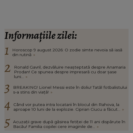
Informațiile zilei:
Horoscop 9 august 2026: O zodie simte nevoia să iasă
din rutină
»
Ronald Gavril, dezvăluire neașteptată despre Anamaria
Prodan! Ce spunea despre impresară cu doar șase
luni...
»
BREAKING! Lionel Messi este în doliu! Tatăl fotbalistului
s-a stins din viață!
»
Când vor putea intra locatarii în blocul din Rahova, la
aproape 10 luni de la explozie. Ciprian Ciucu a făcut...
»
Acuzații grave după găsirea fetiței de 11 ani dispărute în
Bacău! Familia copilei cere imaginile de...
»