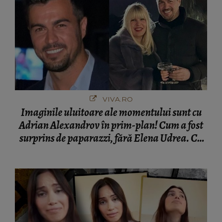
VIVA.RO
Imaginile uluitoare ale momentului sunt cu
Adrian Alexandrov în prim-plan! Cum a fost
surprins de paparazzi, fără Elena Udrea. Cu
cine s-a întâlnit partenerul fostei politiciene în
București! Gestul lui...