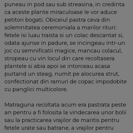
puneau in pod sau sub streasina, in credinta
ca aceste plante miraculoase le vor aduce
petitori bogati. Obiceiul pastra ceva din
solemnitatea ceremoniala a marilor rituri:
fetele isi luau traista si un colac descantat si,
odata ajunse in padure, se incingeau intr-un
joc cu semnificatii magice, mancau colacul,
stropeau cu vin locul din care recoltasera
plantele si abia apoi se intorceau acasa
purtand un steag, numit pe alocurea strut,
confectionat din ramuri de copac impodobite
cu panglici multicolore.
Matraguna recoltata acum era pastrata peste
an pentru a fi folosita la vindecarea unor bolii
sau la practicarea vrajilor de maritis pentru
fetele urate sau batrane, a vrajilor pentru