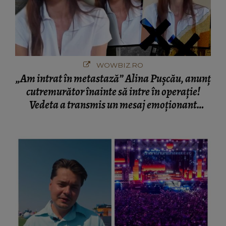
WOWBIZ.RO
„Am intrat în metastază” Alina Pușcău, anunț
cutremurător înainte să intre în operație!
Vedeta a transmis un mesaj emoționant
fanilor