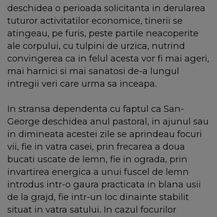
deschidea o perioada solicitanta in derularea
tuturor activitatilor economice, tinerii se
atingeau, pe furis, peste partile neacoperite
ale corpului, cu tulpini de urzica, nutrind
convingerea ca in felul acesta vor fi mai ageri,
mai harnici si mai sanatosi de-a lungul
intregii veri care urma sa inceapa.
In stransa dependenta cu faptul ca San-
George deschidea anul pastoral, in ajunul sau
in dimineata acestei zile se aprindeau focuri
vii, fie in vatra casei, prin frecarea a doua
bucati uscate de lemn, fie in ograda, prin
invartirea energica a unui fuscel de lemn
introdus intr-o gaura practicata in blana usii
de la grajd, fie intr-un loc dinainte stabilit
situat in vatra satului. In cazul focurilor