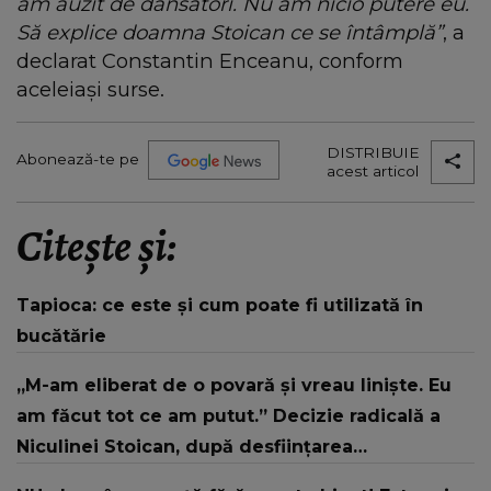
am auzit de dansatori. Nu am nicio putere eu.
Să explice doamna Stoican ce se întâmplă”
, a
declarat Constantin Enceanu, conform
aceleiași surse.
DISTRIBUIE
Abonează-te pe
acest articol
Citește și:
Tapioca: ce este și cum poate fi utilizată în
bucătărie
„M-am eliberat de o povară și vreau liniște. Eu
am făcut tot ce am putut.” Decizie radicală a
Niculinei Stoican, după desființarea
Ansamblului „Maria Tănase”