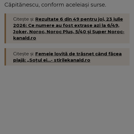
Căpitănescu, conform aceleiași surse.
Citește și:
Rezultate 6 din 49 pentru joi, 23 iulie
2026: Ce numere au fost extrase azi la 6/49,
Joker, Noroc, Noroc Plus, 5/40 și Super Noroc-
kanald.ro
Citește și:
Femeie lovită de trăsnet când făcea
plajă: „Soțul ei...- stirilekanald.ro