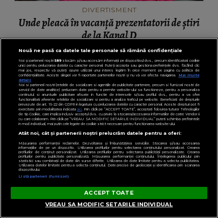
DIVERTISMENT
Unde pleacă în vacanță prezentatorii de știri
de la Kanal D
Nouă ne pasă ca datele tale personale să rămână confidențiale
Noi și partenerii noștri
589
stocăm și/sau accesăm informații pe dispozitivul dvs., precum identificatorii cookie
unici pentru prelucrarea datelor cu caracter personal. Puteți accepta sau gestiona preferințele dvs. făcând clic
mai jos, respectiv vă puteți opune utilizării unui interes legitim în orice moment pe pagina cu politica de
confidențialitate. Aceste alegeri vor fi raportate partenerilor noștri și nu vă vor afecta navigarea.
Mai multe
detalii
Noi si partenerii nostri (retelele de socializare si agentiile de publicitate partenere, precum si furnizorii nostri de
servicii de date analitice) prelucram date pentru a permite website-ului sa functioneze, pentru a personaliza
continutul si anunturile publicitare afisate in functie de interesele si/sau profilul dvs., pentru a va oferi
functionalitati aferente retelelor de socializare si pentru a analiza traficul pe website. Beneficiati de drepturile
prevazute de art. 15-22 din GDPR in legatura cu prelucrarea datelor cu caracter personal. Aceste drepturi pot fi
exercitate prin modalitatea indicata
aici
. Prin click pe “ACCEPT TOATE”, acceptati folosirea tuturor Tehnologiilor
de tip Cookie, care implica inclusiv acceptul dvs. cu privire la stocarea/accesarea informatiilor de catre Vendor-ii
cu care colaboram. Prin click pe “VREAU SA MODIFIC SETARILE INDIVIDUAL” puteti schimba preferintele
in mod individual, mai putin cele legate de cookie strict necesare pentru functionarea website-ului.
Atât noi, cât și partenerii noștri prelucrăm datele pentru a oferi:
Măsurarea performanței reclamelor. Dezvoltarea și îmbunătățirea serviciilor. Stocarea și/sau accesarea
informațiilor de pe un dispozitiv. Utilizarea profilurilor pentru selectarea conținutului personalizat. Crearea
profilurilor de conținut personalizat. Utilizarea profilurilor pentru selectarea publicității personalizate. Crearea
profilurilor pentru publicitate personalizată. Măsurarea performanței conținutului. Înțelegerea publicului prin
statistici sau combinații de date din surse diferite. Utilizarea de date limitate pentru a selecta publicitatea.
Utilizarea datelor limitate pentru a selecta conținutul. Date precise de geolocație și identificarea prin scanarea
dispozitivului.
Listă parteneri (furnizori)
ACCEPT TOATE
VREAU SA MODIFIC SETARILE INDIVIDUAL