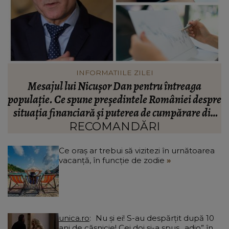
VEDETE
Valentin Sanfira, acuzații despre infidelitate? Ce
re
mărturisiri a făcut artistul de muzică populară:
m
n
“Doi ochi ce m-au înșelat.”
”
RECOMANDĂRI
Ce oraș ar trebui să vizitezi în urnătoarea
vacanță, în funcție de zodie
unica.ro
Nu și ei! S-au despărțit după 10
ani de căsnicie! Cei doi și-a spus „adio” în