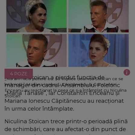
4 POZE
Niculina Stoican a pierdut funcția de
„Nu am nicio putere eu. Să explice doamna Stoican ce se
manager din cadrul Ansamblului Folcloric
întâmplă.” Mariana Ionescu Căpitănescu și Constantin
Enceanu au reacționat la ceea ce s-a întâmplat cu Niculina
„Maria Tănase”, iar Constantin Enceanu și
Stoican
Mariana Ionescu Căpitănescu au reacționat
în urma celor întâmplate.
Niculina Stoican trece printr-o perioadă plină
de schimbări, care au afectat-o din punct de