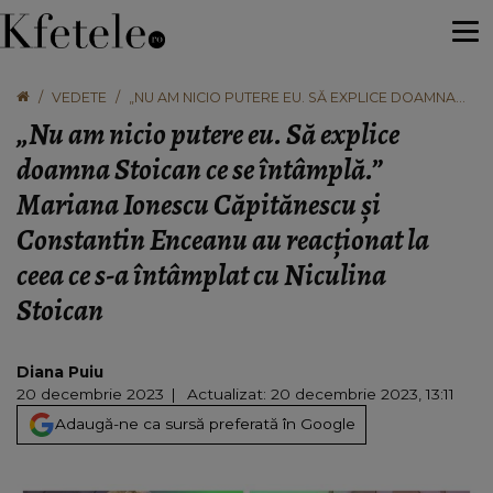
VEDETE
„NU AM NICIO PUTERE EU. SĂ EXPLICE DOAMNA
STOICAN CE SE ÎNTÂMPLĂ.” MARIANA IONESCU
„Nu am nicio putere eu. Să explice
CĂPITĂNESCU ȘI CONSTANTIN ENCEANU AU
REACȚIONAT LA CEEA CE S-A ÎNTÂMPLAT CU
doamna Stoican ce se întâmplă.”
NICULINA STOICAN
Mariana Ionescu Căpitănescu și
Constantin Enceanu au reacționat la
ceea ce s-a întâmplat cu Niculina
Stoican
Diana Puiu
20 decembrie 2023
Actualizat: 20 decembrie 2023, 13:11
Adaugă-ne ca sursă preferată în Google