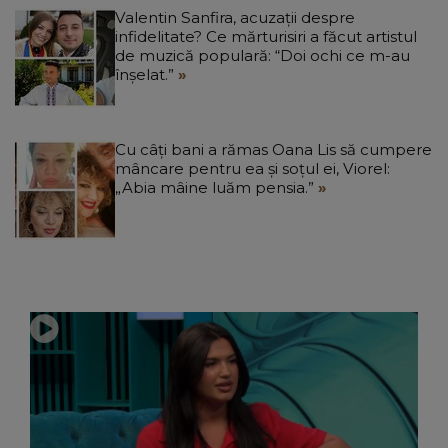
Valentin Sanfira, acuzații despre
infidelitate? Ce mărturisiri a făcut artistul
de muzică populară: “Doi ochi ce m-au
înșelat.”
Cu câți bani a rămas Oana Lis să cumpere
mâncare pentru ea și soțul ei, Viorel:
„Abia mâine luăm pensia.”