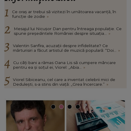
Ce oraș ar trebui să vizitezi în urnătoarea vacanță, în
funcție de zodie
»
Mesajul lui Nicușor Dan pentru întreaga populație. Ce
spune președintele României despre situația...
»
Valentin Sanfira, acuzații despre infidelitate? Ce
mărturisiri a făcut artistul de muzică populară: “Doi...
»
Cu câți bani a rămas Oana Lis să cumpere mâncare
pentru ea și soțul ei, Viorel: „Abia...
»
Viorel Sibiceanu, cel care a inventat celebrii mici de
Dedulești, s-a stins din viață: „Grea încercare.”
»