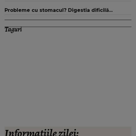
16:00 și 19:00, doar la Kanal D
Probleme cu stomacul? Digestia dificilă...
Taguri
Informațiile zilei: