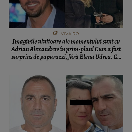
VIVA.RO
Imaginile uluitoare ale momentului sunt cu
Adrian Alexandrov în prim-plan! Cum a fost
surprins de paparazzi, fără Elena Udrea. Cu
cine s-a întâlnit partenerul fostei politiciene în
București! Gestul lui...