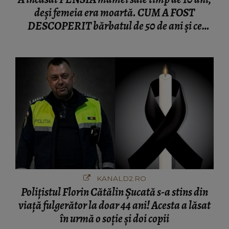
deși femeia era moartă. CUM A FOST
DESCOPERIT bărbatul de 50 de ani și ce
afacere a deschis cu banii obținuți? SUMA E
COLOSALĂ
KANALD2.RO
Polițistul Florin Cătălin Șucată s-a stins din
viață fulgerător la doar 44 ani! Acesta a lăsat
în urmă o soție și doi copii