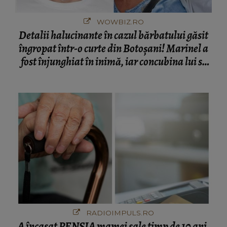
WOWBIZ.RO
Detalii halucinante în cazul bărbatului găsit
îngropat într-o curte din Botoșani! Marinel a
fost înjunghiat în inimă, iar concubina lui se
numără printre suspecți
RADIOIMPULS.RO
A încasat PENSIA mamei sale timp de 10 ani,