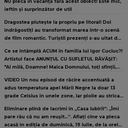
NU pleca în vacanță fără acest obiect! Este mic,
ieftin și surprinzător de util
Dragostea plutește la propriu pe litoral! Doi
îndrăgostiți au transformat marea într-o scenă
de film romantic. Turiștii prezenți s-au uitat de
două ori
Ce se întâmplă ACUM în familia lui Igor Cuciuc?!
Artistul face ANUNȚUL CU SUFLETUL RĂVĂȘIT:
"Ai milă, Doamne! Maica Domnului, toți sfinții,
rugați-vă lui Dumnezeu pentru noi, dați-ne ..."
VIDEO Un nou episod de răcire accentuată a
adus temperatura apei Mării Negre la doar 13
grade Celsius în unele zone, iar ploile au stricat
vacanțele turiștilor pe litoral
Eliminare plină de lacrimi în „Casa iubirii”: „Îmi
pare rău că nu am reușit...”. Aflați cine va pleca
acasă în ediția de duminică, 19 iulie, de la orele