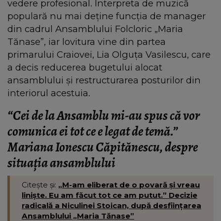
vedere profesional. Interpreta de muzică
populară nu mai deține funcția de manager
din cadrul Ansamblului Folcloric „Maria
Tănase”, iar lovitura vine din partea
primarului Craiovei, Lia Olguța Vasilescu, care
a decis reducerea bugetului alocat
ansamblului și restructurarea posturilor din
interiorul acestuia.
“Cei de la Ansamblu mi-au spus că vor
comunica ei tot ce e legat de temă.”
Mariana Ionescu Căpitănescu, despre
situația ansamblului
Citește și:
„M-am eliberat de o povară și vreau
liniște. Eu am făcut tot ce am putut.” Decizie
radicală a Niculinei Stoican, după desființarea
Ansamblului „Maria Tănase”