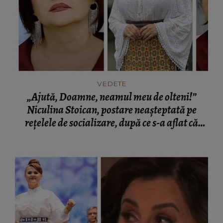
VEDETE
„Ajută, Doamne, neamul meu de olteni!”
Niculina Stoican, postare neașteptată pe
rețelele de socializare, după ce s-a aflat că
Ansamblul „Maria Tănase” urmează să fie
desființat