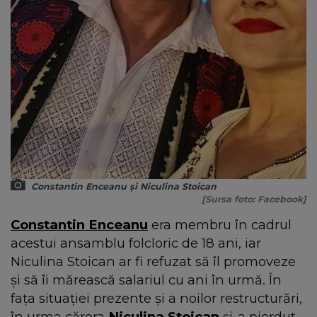
Constantin Enceanu și Niculina Stoican
[Sursa foto: Facebook]
Constantin Enceanu
era membru în cadrul
acestui ansamblu folcloric de 18 ani, iar
Niculina Stoican ar fi refuzat să îl promoveze
și să îi mărească salariul cu ani în urmă. În
fața situației prezente și a noilor restructurări,
în urma cărora
Niculina Stoican
și-a pierdut