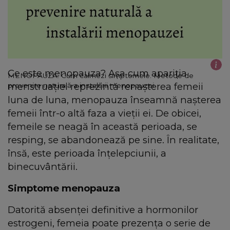
Ce este menopauza? Aşa cum apariţia
MENOPAUZA. Cum calmezi simptomele. Metode de
menstruaţiei reprezintă renaşterea femeii
prevenire naturală a instalării menopauzei
luna de luna, menopauza înseamnă naşterea
femeii într-o altă faza a vieţii ei. De obicei,
femeile se neagă în această perioada, se
resping, se abandonează pe sine. În realitate,
însă, este perioada înţelepciunii, a
binecuvântării.
Simptome menopauza
Datorită absenţei definitive a hormonilor
estrogeni, femeia poate prezenţa o serie de