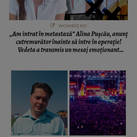
WOWBIZ.RO
„Am intrat în metastază” Alina Pușcău, anunț
cutremurător înainte să intre în operație!
Vedeta a transmis un mesaj emoționant
fanilor