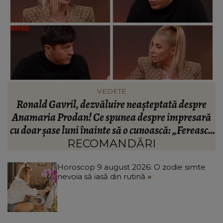
INFORMATIILE ZILEI
BREAKING! Lionel Messi este în doliu! Tatăl
ă
fotbalistului s-a stins din viață!
R
că
C
RECOMANDĂRI
Horoscop 9 august 2026: O zodie simte
nevoia să iasă din rutină