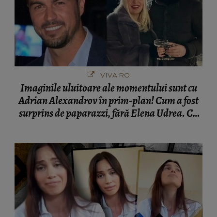
VIVA.RO
Imaginile uluitoare ale momentului sunt cu
Adrian Alexandrov în prim-plan! Cum a fost
surprins de paparazzi, fără Elena Udrea. Cu
cine s-a întâlnit partenerul fostei politiciene în
București! Gestul lui...