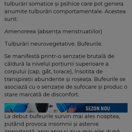
tulburări somatice şi psihice care pot genera
anumite tulburări comportamentale. Acestea
sunt:
Amenoreea (absenţa menstruatiilor)
Tulburări neurovegetative. Bufeurile.
Se manifestă printr-o senzaţie brutală de
căldură la nivelul porţiunii superioare a
corpului (cap, gât, torace), însotita de
transpiraţii abundente şi roşeaţa. Bufeurile se
asociază cu o senzaţie de sufocare şi produc o
stare marcată de disconfort.
La debut bufeurile survin mai ales noaptea,
putând provoca insomnii şi astenie
importantă, apoi apar şi ziua mai ales după