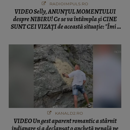
RADIOIMPULS.RO
VIDEO Selly, ANUNȚUL MOMENTULUI
despre NIBIRU! Ce se va întâmpla și CINE
SUNT CEI VIZAȚI de această situație: "Îmi e
ciudă că..."
KANALD2.RO
VIDEO Un gest aparent romantic a stârnit
indignare și a declanșat o anchetă penală pe