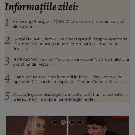
Informațiile zilei:
Horoscop 9 august 2026: O zodie simte nevoia să iasă
din rutină
»
Ronald Gavril, dezvăluire neașteptată despre Anamaria
Prodan! Ce spunea despre impresară cu doar șase
luni...
»
BREAKING! Lionel Messi este în doliu! Tatăl fotbalistului
s-a stins din viață!
»
Când vor putea intra locatarii în blocul din Rahova, la
aproape 10 luni de la explozie. Ciprian Ciucu a făcut...
»
Acuzații grave după găsirea fetiței de 11 ani dispărute în
Bacău! Familia copilei cere imaginile de...
»