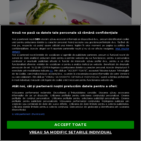
Nouă ne pasă ca datele tale personale să rămână confidențiale
Noi și partenerii noștri
589
stocăm și/sau accesăm informații pe dispozitivul dvs., precum identificatorii cookie
unici pentru prelucrarea datelor cu caracter personal. Puteți accepta sau gestiona preferințele dvs. făcând clic
mai jos, respectiv vă puteți opune utilizării unui interes legitim în orice moment pe pagina cu politica de
confidențialitate. Aceste alegeri vor fi raportate partenerilor noștri și nu vă vor afecta navigarea.
Mai multe
detalii
Noi si partenerii nostri (retelele de socializare si agentiile de publicitate partenere, precum si furnizorii nostri de
servicii de date analitice) prelucram date pentru a permite website-ului sa functioneze, pentru a personaliza
continutul si anunturile publicitare afisate in functie de interesele si/sau profilul dvs., pentru a va oferi
functionalitati aferente retelelor de socializare si pentru a analiza traficul pe website. Beneficiati de drepturile
prevazute de art. 15-22 din GDPR in legatura cu prelucrarea datelor cu caracter personal. Aceste drepturi pot fi
exercitate prin modalitatea indicata
aici
. Prin click pe “ACCEPT TOATE”, acceptati folosirea tuturor Tehnologiilor
de tip Cookie, care implica inclusiv acceptul dvs. cu privire la stocarea/accesarea informatiilor de catre Vendor-ii
cu care colaboram. Prin click pe “VREAU SA MODIFIC SETARILE INDIVIDUAL” puteti schimba preferintele
in mod individual, mai putin cele legate de cookie strict necesare pentru functionarea website-ului.
LIFESTYLE
Atât noi, cât și partenerii noștri prelucrăm datele pentru a oferi:
(P) Brânzeturile care schimbă felul în care
Măsurarea performanței reclamelor. Dezvoltarea și îmbunătățirea serviciilor. Stocarea și/sau accesarea
informațiilor de pe un dispozitiv. Utilizarea profilurilor pentru selectarea conținutului personalizat. Crearea
arată și se simte un meniu de zi cu zi
profilurilor de conținut personalizat. Utilizarea profilurilor pentru selectarea publicității personalizate. Crearea
profilurilor pentru publicitate personalizată. Măsurarea performanței conținutului. Înțelegerea publicului prin
statistici sau combinații de date din surse diferite. Utilizarea de date limitate pentru a selecta publicitatea.
Utilizarea datelor limitate pentru a selecta conținutul. Date precise de geolocație și identificarea prin scanarea
dispozitivului.
Listă parteneri (furnizori)
ACCEPT TOATE
VREAU SA MODIFIC SETARILE INDIVIDUAL