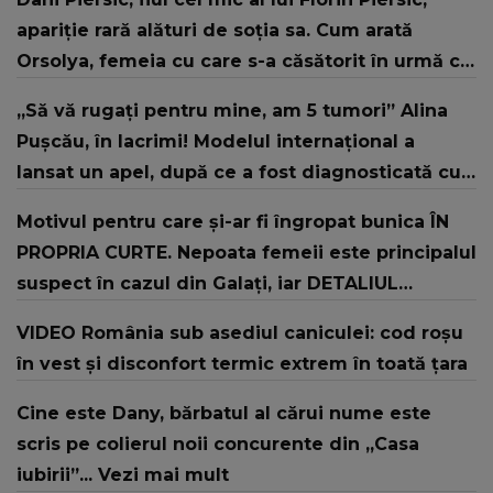
apariție rară alături de soția sa. Cum arată
Orsolya, femeia cu care s-a căsătorit în urmă cu
doi ani
„Să vă rugați pentru mine, am 5 tumori” Alina
Pușcău, în lacrimi! Modelul internațional a
lansat un apel, după ce a fost diagnosticată cu
o boală gravă
Motivul pentru care și-ar fi îngropat bunica ÎN
PROPRIA CURTE. Nepoata femeii este principalul
suspect în cazul din Galați, iar DETALIUL
DESCOPERIT DE ANCHETATORI a șocat localnicii
VIDEO România sub asediul caniculei: cod roșu
în vest și disconfort termic extrem în toată țara
Cine este Dany, bărbatul al cărui nume este
scris pe colierul noii concurente din „Casa
iubirii”... Vezi mai mult