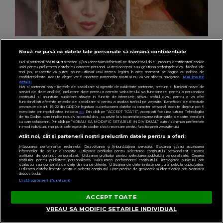
VEDETE
Nouă ne pasă ca datele tale personale să rămână confidențiale
Cu câți bani a rămas Oana Lis să cumpere
Noi și partenerii noștri
589
stocăm și/sau accesăm informații pe dispozitivul dvs., precum identificatorii cookie
unici pentru prelucrarea datelor cu caracter personal. Puteți accepta sau gestiona preferințele dvs. făcând clic
mâncare pentru ea și soțul ei, Viorel: „Abia
mai jos, respectiv vă puteți opune utilizării unui interes legitim în orice moment pe pagina cu politica de
confidențialitate. Aceste alegeri vor fi raportate partenerilor noștri și nu vă vor afecta navigarea.
Mai multe
detalii
mâine luăm pensia.”
Noi si partenerii nostri (retelele de socializare si agentiile de publicitate partenere, precum si furnizorii nostri de
servicii de date analitice) prelucram date pentru a permite website-ului sa functioneze, pentru a personaliza
continutul si anunturile publicitare afisate in functie de interesele si/sau profilul dvs., pentru a va oferi
functionalitati aferente retelelor de socializare si pentru a analiza traficul pe website. Beneficiati de drepturile
prevazute de art. 15-22 din GDPR in legatura cu prelucrarea datelor cu caracter personal. Aceste drepturi pot fi
exercitate prin modalitatea indicata
aici
. Prin click pe “ACCEPT TOATE”, acceptati folosirea tuturor Tehnologiilor
de tip Cookie, care implica inclusiv acceptul dvs. cu privire la stocarea/accesarea informatiilor de catre Vendor-ii
cu care colaboram. Prin click pe “VREAU SA MODIFIC SETARILE INDIVIDUAL” puteti schimba preferintele
in mod individual, mai putin cele legate de cookie strict necesare pentru functionarea website-ului.
Atât noi, cât și partenerii noștri prelucrăm datele pentru a oferi:
Măsurarea performanței reclamelor. Dezvoltarea și îmbunătățirea serviciilor. Stocarea și/sau accesarea
informațiilor de pe un dispozitiv. Utilizarea profilurilor pentru selectarea conținutului personalizat. Crearea
profilurilor de conținut personalizat. Utilizarea profilurilor pentru selectarea publicității personalizate. Crearea
profilurilor pentru publicitate personalizată. Măsurarea performanței conținutului. Înțelegerea publicului prin
statistici sau combinații de date din surse diferite. Utilizarea de date limitate pentru a selecta publicitatea.
Utilizarea datelor limitate pentru a selecta conținutul. Date precise de geolocație și identificarea prin scanarea
dispozitivului.
Listă parteneri (furnizori)
ACCEPT TOATE
VREAU SA MODIFIC SETARILE INDIVIDUAL