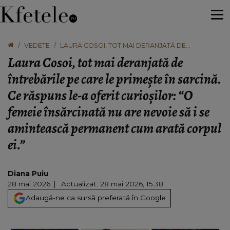
VEDETE
LAURA COSOI, TOT MAI DERANJATĂ DE
ÎNTREBĂRILE PE CARE LE PRIMEȘTE ÎN SARCINĂ.
Laura Cosoi, tot mai deranjată de
CE RĂSPUNS LE-A OFERIT CURIOȘILOR: “O FEMEIE
ÎNSĂRCINATĂ NU ARE NEVOIE SĂ I SE AMINTEASCĂ
întrebările pe care le primește în sarcină.
PERMANENT CUM ARATĂ CORPUL EI.”
Ce răspuns le-a oferit curioșilor: “O
femeie însărcinată nu are nevoie să i se
amintească permanent cum arată corpul
ei.”
Diana Puiu
28 mai 2026
Actualizat: 28 mai 2026, 15:38
Adaugă-ne ca sursă preferată în Google