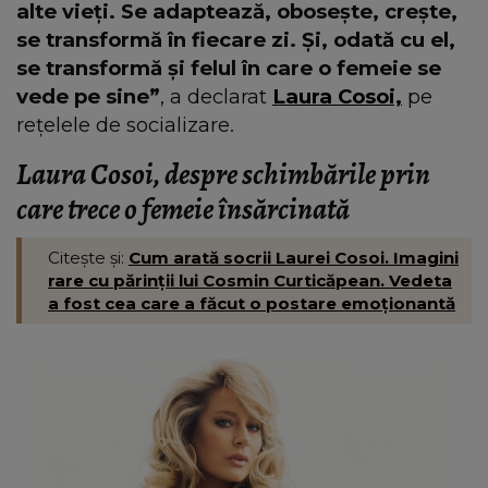
alte vieți. Se adaptează, obosește, crește,
se transformă în fiecare zi. Și, odată cu el,
se transformă și felul în care o femeie se
vede pe sine”
, a declarat
Laura Cosoi,
pe
rețelele de socializare.
Laura Cosoi, despre schimbările prin
care trece o femeie însărcinată
Citește și:
Cum arată socrii Laurei Cosoi. Imagini
rare cu părinții lui Cosmin Curticăpean. Vedeta
a fost cea care a făcut o postare emoționantă