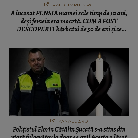
RADIOIMPULS.RO
A încasat PENSIA mamei sale timp de 10 ani,
deși femeia era moartă. CUM A FOST
DESCOPERIT bărbatul de 50 de ani și ce
afacere a deschis cu banii obținuți? SUMA E
COLOSALĂ
KANALD2.RO
Polițistul Florin Cătălin Șucată s-a stins din
viață fulgerător la doar 44 ani! Acesta a lăsat