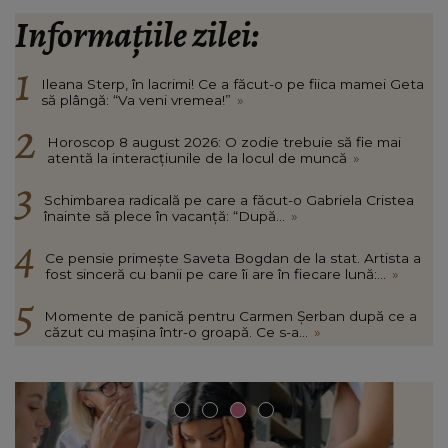
Informațiile zilei:
Ileana Sterp, în lacrimi! Ce a făcut-o pe fiica mamei Geta
să plângă: “Va veni vremea!”
»
Horoscop 8 august 2026: O zodie trebuie să fie mai
atentă la interacțiunile de la locul de muncă
»
Schimbarea radicală pe care a făcut-o Gabriela Cristea
înainte să plece în vacanță: “După...
»
Ce pensie primește Saveta Bogdan de la stat. Artista a
fost sinceră cu banii pe care îi are în fiecare lună:...
»
Momente de panică pentru Carmen Șerban după ce a
căzut cu mașina într-o groapă. Ce s-a...
»