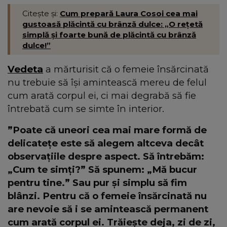
Citește și:
Cum prepară Laura Cosoi cea mai
gustoasă plăcintă cu brânză dulce: „O rețetă
simplă și foarte bună de plăcintă cu brânză
dulce!”
Vedeta
a mărturisit că o femeie însărcinată
nu trebuie să își amintească mereu de felul
cum arată corpul ei, ci mai degrabă să fie
întrebată cum se simte în interior.
”Poate că uneori cea mai mare formă de
delicatețe este să alegem altceva decât
observațiile despre aspect. Să întrebăm:
„Cum te simți?” Să spunem: „Mă bucur
pentru tine.” Sau pur și simplu să fim
blânzi. Pentru că o femeie însărcinată nu
are nevoie să i se amintească permanent
cum arată corpul ei. Trăiește deja, zi de zi,