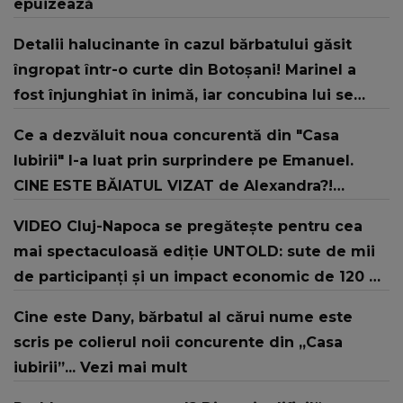
epuizează
Detalii halucinante în cazul bărbatului găsit
îngropat într-o curte din Botoșani! Marinel a
fost înjunghiat în inimă, iar concubina lui se
numără printre suspecți
Ce a dezvăluit noua concurentă din "Casa
Iubirii" l-a luat prin surprindere pe Emanuel.
CINE ESTE BĂIATUL VIZAT de Alexandra?!
Aflându-se în fața faptului împlinit, A
VIDEO Cluj-Napoca se pregătește pentru cea
RECUNOSCUT IMEDIAT: "Am avut..."
mai spectaculoasă ediție UNTOLD: sute de mii
de participanți și un impact economic de 120 de
milioane de euro
Cine este Dany, bărbatul al cărui nume este
scris pe colierul noii concurente din „Casa
iubirii”... Vezi mai mult