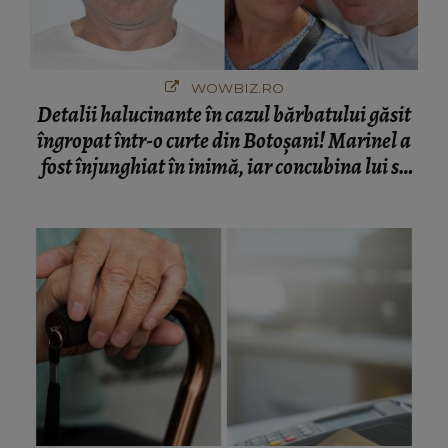
WOWBIZ.RO
Detalii halucinante în cazul bărbatului găsit
îngropat într-o curte din Botoșani! Marinel a
fost înjunghiat în inimă, iar concubina lui se
numără printre suspecți