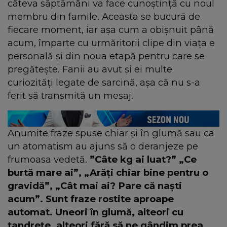
câteva săptămâni va face cunoștință cu noul
membru din famile. Aceasta se bucură de
fiecare moment, iar așa cum a obișnuit până
acum, împarte cu urmăritorii clipe din viața e
personală și din noua etapă pentru care se
pregătește. Fanii au avut și ei multe
curiozități legate de sarcină, așa că nu s-a
ferit să transmită un mesaj.
Anumite fraze spuse chiar și în glumă sau ca
un atomatism au ajuns să o deranjeze pe
frumoasa vedetă.
”Câte kg ai luat?” „Ce
burtă mare ai”, „Arăți chiar bine pentru o
gravidă”, „Cât mai ai? Pare că naști
acum”. Sunt fraze rostite aproape
automat. Uneori în glumă, alteori cu
tandrețe, alteori fără să ne gândim prea