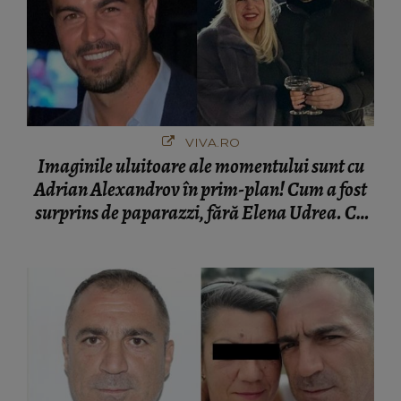
VIVA.RO
Imaginile uluitoare ale momentului sunt cu
Adrian Alexandrov în prim-plan! Cum a fost
surprins de paparazzi, fără Elena Udrea. Cu
cine s-a întâlnit partenerul fostei politiciene în
București! Gestul lui...