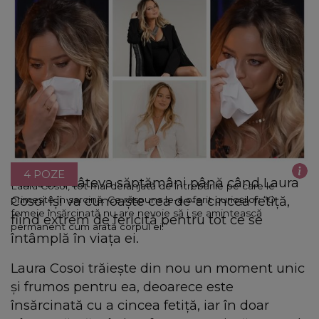
4 POZE
Mai sunt câteva săptămâni până când Laura
Laura Cosoi, tot mai deranjată de întrebările pe care le
Cosoi își va cunoaște cea de-a cincea fetiță,
primește în sarcină. Ce răspuns le-a oferit curioșilor: “O
femeie însărcinată nu are nevoie să i se amintească
fiind extrem de fericită pentru tot ce se
permanent cum arată corpul ei.”
întâmplă în viața ei.
Laura Cosoi trăiește din nou un moment unic
și frumos pentru ea, deoarece este
însărcinată cu a cincea fetiță, iar în doar