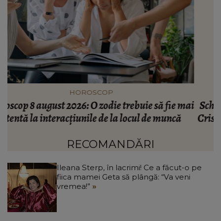
VEDETE
ai
Schimbarea radicală pe care a făcut-o Gabriela
Cristea înainte să plece în vacanță: “După foarte
mulți ani.”
RECOMANDĂRI
Ileana Sterp, în lacrimi! Ce a făcut-o pe
fiica mamei Geta să plângă: “Va veni
vremea!”