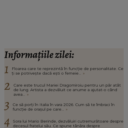
Informațiile zilei:
Floarea care te reprezintă în funcție de personalitate. Ce
ți se potrivește dacă ești o femeie...
»
Care este trucul Mariei Dragomiroiu pentru un păr atât
de lung. Artista a dezvăluit ce anume a ajutat-o când
avea...
»
Ce să porți în Italia în vara 2026. Cum să te îmbraci în
funcție de orașul pe care...
»
Sora lui Mario Berinde, dezvăluiri cutremurătoare despre
decesul fratelui său. Ce spune tânăra despre