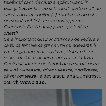
telefonul cam de când a apărut Carol în
peisaj. Lucrurile s-au schimbat foarte mult de
când a apărut copilul. (…) Soțul meu nu este
persoană publică, nu are Instagram și
Facebook. Pe Whatsapp am găsit niște
chestii.
Ce e important din punctul meu de vedere e
ca tu ca femeie să știi ce vrei cu adevărat. Îl
vrei lângă tine, îl ții, nu îl vrei, dispare la un
moment dat, mai devreme sau mai târziu.
Dacă ești foarte conștientă de ce simți, poate
să vină x-uleasca, zdrențuleasca, portăreasa,
că nu contează”,
a declarat Diana Dumitrescu,
potrivit
Wowbiz.ro.