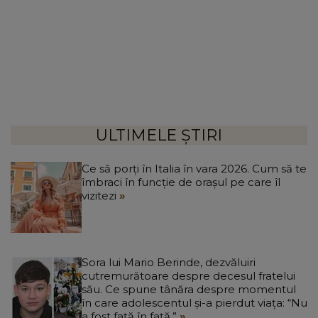
ULTIMELE ȘTIRI
Ce să porți în Italia în vara 2026. Cum să te
îmbraci în funcție de orașul pe care îl
vizitezi
Sora lui Mario Berinde, dezvăluiri
cutremurătoare despre decesul fratelui
său. Ce spune tânăra despre momentul
în care adolescentul și-a pierdut viața: “Nu
a fost față în față.”