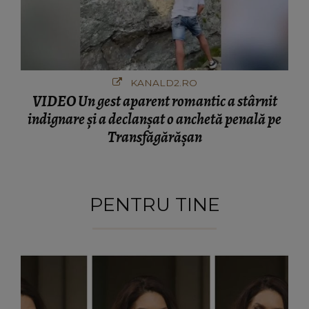
KANALD2.RO
VIDEO Un gest aparent romantic a stârnit
indignare și a declanșat o anchetă penală pe
Transfăgărășan
PENTRU TINE