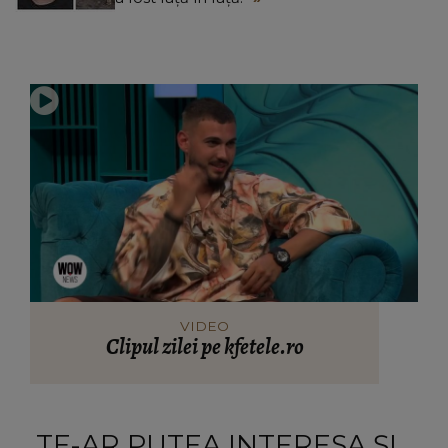
VIDEO
Clipul zilei pe kfetele.ro
TE-AR PUTEA INTERESA ȘI...