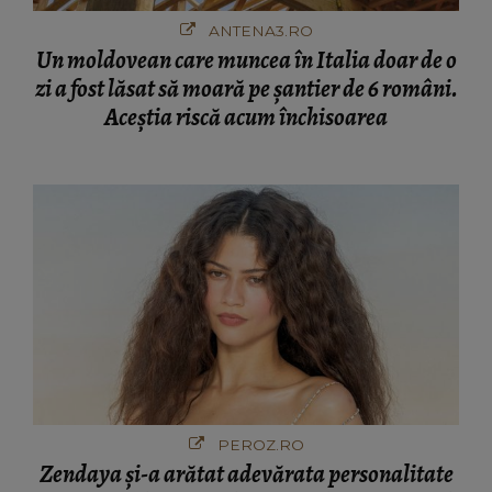
ANTENA3.RO
Un moldovean care muncea în Italia doar de o
zi a fost lăsat să moară pe şantier de 6 români.
Aceștia riscă acum închisoarea
PEROZ.RO
Zendaya și-a arătat adevărata personalitate