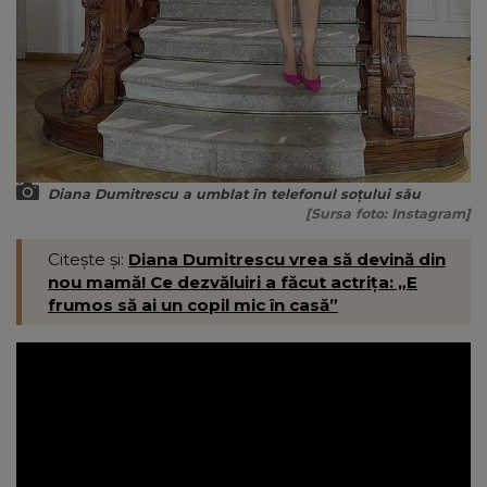
Diana Dumitrescu a umblat în telefonul soțului său
[Sursa foto: Instagram]
Citește și:
Diana Dumitrescu vrea să devină din
nou mamă! Ce dezvăluiri a făcut actrița: „E
frumos să ai un copil mic în casă”