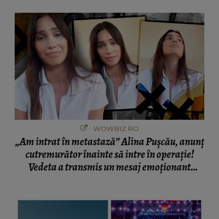
București! Gestul lui...
WOWBIZ.RO
„Am intrat în metastază” Alina Pușcău, anunț
cutremurător înainte să intre în operație!
Vedeta a transmis un mesaj emoționant
fanilor