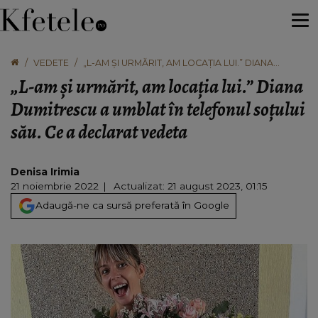
VEDETE
„L-AM ȘI URMĂRIT, AM LOCAȚIA LUI.” DIANA
DUMITRESCU A UMBLAT ÎN TELEFONUL SOȚULUI
„L-am și urmărit, am locația lui.” Diana
SĂU. CE A DECLARAT VEDETA
Dumitrescu a umblat în telefonul soțului
său. Ce a declarat vedeta
Denisa Irimia
21 noiembrie 2022
Actualizat: 21 august 2023, 01:15
Adaugă-ne ca sursă preferată în Google