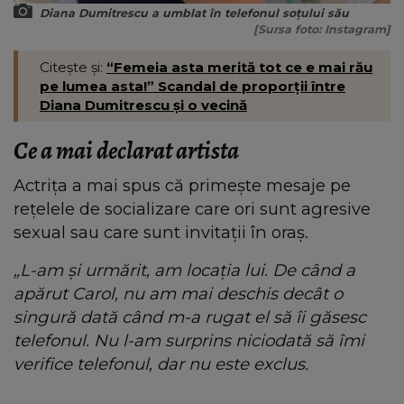
Diana Dumitrescu a umblat în telefonul soțului său
[Sursa foto: Instagram]
Citește și:
“Femeia asta merită tot ce e mai rău
pe lumea asta!” Scandal de proporții între
Diana Dumitrescu și o vecină
Ce a mai declarat artista
Actrița a mai spus că primește mesaje pe
rețelele de socializare care ori sunt agresive
sexual sau care sunt invitații în oraș.
„L-am și urmărit, am locația lui. De când a
apărut Carol, nu am mai deschis decât o
singură dată când m-a rugat el să îi găsesc
telefonul. Nu l-am surprins niciodată să îmi
verifice telefonul, dar nu este exclus.