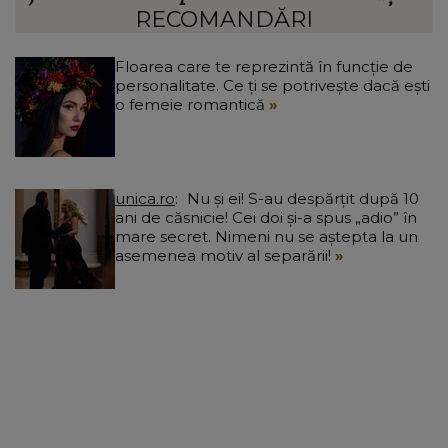
a
RECOMANDĂRI
Floarea care te reprezintă în funcție de
personalitate. Ce ți se potrivește dacă ești
o femeie romantică
unica.ro
Nu și ei! S-au despărțit după 10
ani de căsnicie! Cei doi și-a spus „adio” în
mare secret. Nimeni nu se aștepta la un
asemenea motiv al separării!