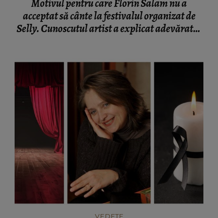
Motivul pentru care Florin Salam nu a
acceptat să cânte la festivalul organizat de
Selly. Cunoscutul artist a explicat adevăratul
motiv: "M-a sunat și mi-a zis: “Alege tu niște
date !""
VEDETE