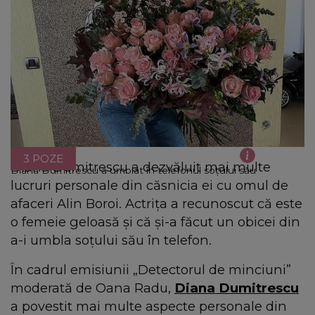
3 POZE
Diana Dumitrescu a dezvăluit mai multe
Diana Dumitrescu a umblat în telefonul soțului său
lucruri personale din căsnicia ei cu omul de
afaceri Alin Boroi. Actrița a recunoscut că este
o femeie geloasă și că și-a făcut un obicei din
a-i umbla soțului său în telefon.
În cadrul emisiunii „Detectorul de minciuni”
moderată de Oana Radu,
Diana Dumitrescu
a povestit mai multe aspecte personale din