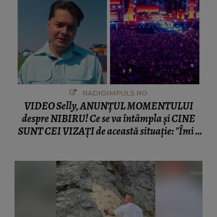
RADIOIMPULS.RO
VIDEO Selly, ANUNȚUL MOMENTULUI
despre NIBIRU! Ce se va întâmpla și CINE
SUNT CEI VIZAȚI de această situație: "Îmi e
ciudă că..."