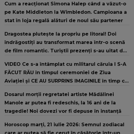
Cum a reacționat Simona Halep când a văzut-o
pe Kate Middleton la Wimbledon. Campioana a
stat în loja regală alături de noul său partener
Dragostea plutește la propriu pe litoral! Doi
îndrăgostiți au transformat marea într-o scenă
de film romantic. Turiștii prezenți s-au uitat de
două ori
VIDEO Ce s-a întâmplat cu militarul căruia I S-A
FĂCUT RĂU în timpul ceremoniei de Ziua
Aviației şi CE AU SURPRINS IMAGINILE în timp ce
şeful Armatei și-a continuat discursul: "Offf,
Dosarul morții regretatei artiste Mădălinei
săracul băiat! Sper că..."
Manole ar putea fi redeschis, la 16 ani de la
tragedie! Noi dovezi vor fi depuse în instanță
Horoscop marți, 21 iulie 2026: Semnul zodiacal
care ar putea să fie cerut în căsătorie într-un