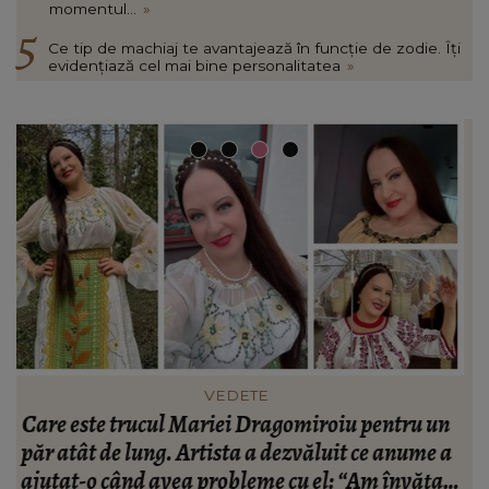
momentul...
»
Ce tip de machiaj te avantajează în funcție de zodie. Îți
evidențiază cel mai bine personalitatea
»
FASHION
n
Ce să porți în Italia în vara 2026. Cum să te
a
îmbraci în funcție de orașul pe care îl vizitezi
t