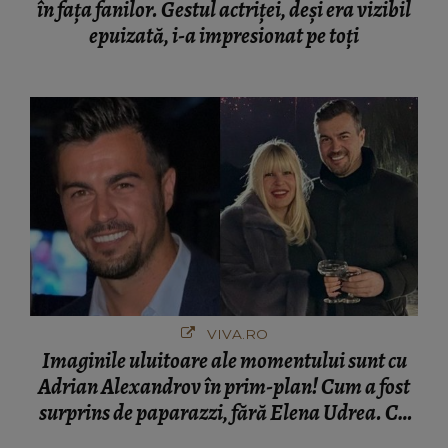
în fața fanilor. Gestul actriței, deși era vizibil
epuizată, i-a impresionat pe toți
VIVA.RO
Imaginile uluitoare ale momentului sunt cu
Adrian Alexandrov în prim-plan! Cum a fost
surprins de paparazzi, fără Elena Udrea. Cu
cine s-a întâlnit partenerul fostei politiciene în