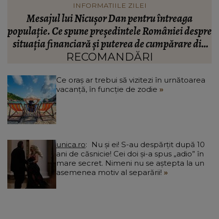
VEDETE
Valentin Sanfira, acuzații despre infidelitate? Ce
re
mărturisiri a făcut artistul de muzică populară:
m
n
“Doi ochi ce m-au înșelat.”
”
RECOMANDĂRI
Ce oraș ar trebui să vizitezi în urnătoarea
vacanță, în funcție de zodie
unica.ro
Nu și ei! S-au despărțit după 10
ani de căsnicie! Cei doi și-a spus „adio” în
mare secret. Nimeni nu se aștepta la un
asemenea motiv al separării!