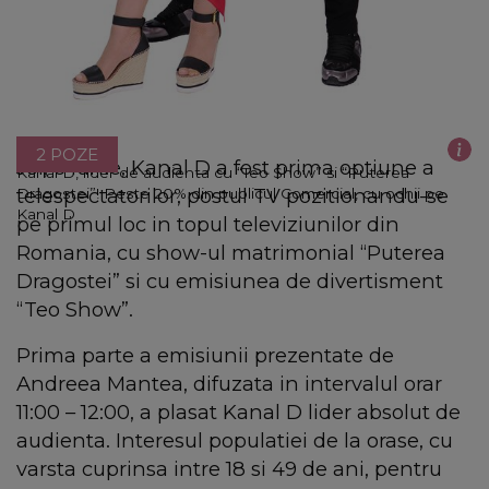
2 POZE
Joi, 6 iunie, Kanal D a fost prima optiune a
Kanal D, lider de audienta cu “Teo Show” si “Puterea
telespectatorilor, postul TV pozitionandu-se
Dragostei”! Peste 20% din publicul Comercial, cu ochii pe
Kanal D
pe primul loc in topul televiziunilor din
Romania, cu show-ul matrimonial “Puterea
Dragostei” si cu emisiunea de divertisment
“Teo Show”.
Prima parte a emisiunii prezentate de
Andreea Mantea, difuzata in intervalul orar
11:00 – 12:00, a plasat Kanal D lider absolut de
audienta. Interesul populatiei de la orase, cu
varsta cuprinsa intre 18 si 49 de ani, pentru