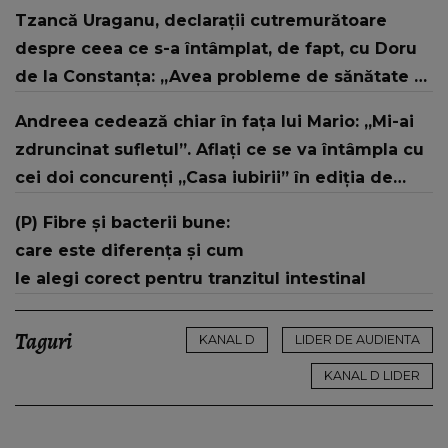
SFÂȘIETOARE! Ce se întâmpla în familia lor și
Tzancă Uraganu, declarații cutremurătoare
când A FOST VĂZUTĂ ULTIMA DATĂ: "A săpat o
despre ceea ce s-a întâmplat, de fapt, cu Doru
groapă, dar a lăsat-o în..."
de la Constanța: „Avea probleme de sănătate și
nu le-a tratat”
Andreea cedează chiar în fața lui Mario: „Mi-ai
zdruncinat sufletul”. Aflați ce se va întâmpla cu
cei doi concurenți „Casa iubirii” în ediția de
miercuri, 15 iulie, de la 10:00 și 16:30, la Kanal D
(P) Fibre și bacterii bune:
care este diferența și cum
le alegi corect pentru tranzitul intestinal
Taguri
KANAL D
LIDER DE AUDIENTA
KANAL D LIDER