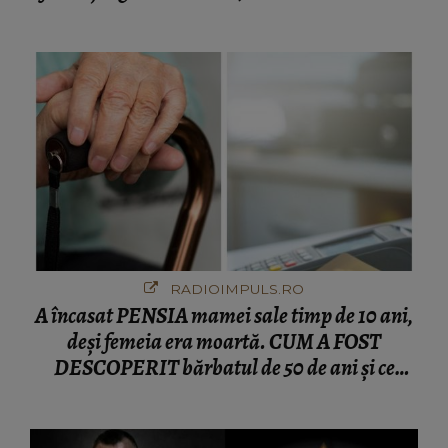
numără printre suspecți
RADIOIMPULS.RO
A încasat PENSIA mamei sale timp de 10 ani,
deși femeia era moartă. CUM A FOST
DESCOPERIT bărbatul de 50 de ani și ce
afacere a deschis cu banii obținuți? SUMA E
COLOSALĂ