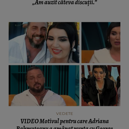
„Am auzit câteva discuții.”
VEDETE
VIDEO Motivul pentru care Adriana
Bahmuțeanu a amânat nunta cu George