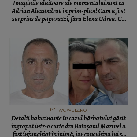
Imaginile uluitoare ale momentului sunt cu
Adrian Alexandrov în prim-plan! Cum a fost
surprins de paparazzi, fără Elena Udrea. Cu
cine s-a întâlnit partenerul fostei politiciene în
București! Gestul lui...
WOWBIZ.RO
Detalii halucinante în cazul bărbatului găsit
îngropat într-o curte din Botoșani! Marinel a
fost înjunghiat în inimă, iar concubina lui se