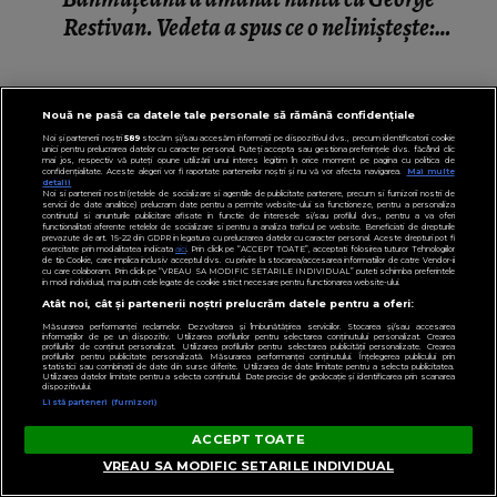
Restivan. Vedeta a spus ce o neliniștește:
“Vreau să am şi eu satisfacția asta.”
Nouă ne pasă ca datele tale personale să rămână confidențiale
DIN LIFESTYLE
Noi și partenerii noștri
589
stocăm și/sau accesăm informații pe dispozitivul dvs., precum identificatorii cookie
unici pentru prelucrarea datelor cu caracter personal. Puteți accepta sau gestiona preferințele dvs. făcând clic
mai jos, respectiv vă puteți opune utilizării unui interes legitim în orice moment pe pagina cu politica de
confidențialitate. Aceste alegeri vor fi raportate partenerilor noștri și nu vă vor afecta navigarea.
Mai multe
detalii
Noi si partenerii nostri (retelele de socializare si agentiile de publicitate partenere, precum si furnizorii nostri de
servicii de date analitice) prelucram date pentru a permite website-ului sa functioneze, pentru a personaliza
continutul si anunturile publicitare afisate in functie de interesele si/sau profilul dvs., pentru a va oferi
functionalitati aferente retelelor de socializare si pentru a analiza traficul pe website. Beneficiati de drepturile
prevazute de art. 15-22 din GDPR in legatura cu prelucrarea datelor cu caracter personal. Aceste drepturi pot fi
exercitate prin modalitatea indicata
aici
. Prin click pe “ACCEPT TOATE”, acceptati folosirea tuturor Tehnologiilor
de tip Cookie, care implica inclusiv acceptul dvs. cu privire la stocarea/accesarea informatiilor de catre Vendor-ii
cu care colaboram. Prin click pe “VREAU SA MODIFIC SETARILE INDIVIDUAL” puteti schimba preferintele
in mod individual, mai putin cele legate de cookie strict necesare pentru functionarea website-ului.
Atât noi, cât și partenerii noștri prelucrăm datele pentru a oferi:
Măsurarea performanței reclamelor. Dezvoltarea și îmbunătățirea serviciilor. Stocarea și/sau accesarea
informațiilor de pe un dispozitiv. Utilizarea profilurilor pentru selectarea conținutului personalizat. Crearea
profilurilor de conținut personalizat. Utilizarea profilurilor pentru selectarea publicității personalizate. Crearea
profilurilor pentru publicitate personalizată. Măsurarea performanței conținutului. Înțelegerea publicului prin
statistici sau combinații de date din surse diferite. Utilizarea de date limitate pentru a selecta publicitatea.
Utilizarea datelor limitate pentru a selecta conținutul. Date precise de geolocație și identificarea prin scanarea
dispozitivului.
Listă parteneri (furnizori)
ACCEPT TOATE
VREAU SA MODIFIC SETARILE INDIVIDUAL