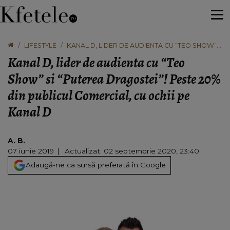
LIFESTYLE
KANAL D, LIDER DE AUDIENTA CU “TEO SHOW”
SI “PUTEREA DRAGOSTEI”! PESTE 20% DIN
Kanal D, lider de audienta cu “Teo
PUBLICUL COMERCIAL, CU OCHII PE KANAL D
Show” si “Puterea Dragostei”! Peste 20%
din publicul Comercial, cu ochii pe
Kanal D
A. B.
07 iunie 2019
Actualizat: 02 septembrie 2020, 23:40
Adaugă-ne ca sursă preferată în Google