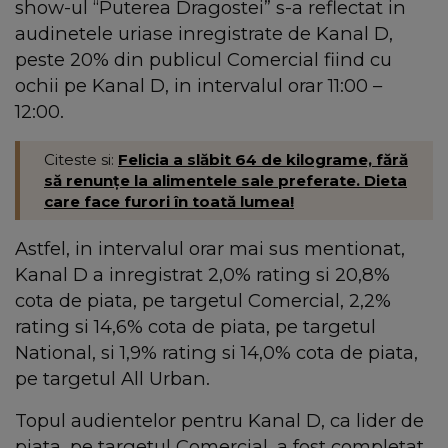
show-ul “Puterea Dragostei” s-a reflectat in
audinetele uriase inregistrate de Kanal D,
peste 20% din publicul Comercial fiind cu
ochii pe Kanal D, in intervalul orar 11:00 –
12:00.
Citeste si:
Felicia a slăbit 64 de kilograme, fără
să renunțe la alimentele sale preferate. Dieta
care face furori în toată lumea!
Astfel, in intervalul orar mai sus mentionat,
Kanal D a inregistrat 2,0% rating si 20,8%
cota de piata, pe targetul Comercial, 2,2%
rating si 14,6% cota de piata, pe targetul
National, si 1,9% rating si 14,0% cota de piata,
pe targetul All Urban.
Topul audientelor pentru Kanal D, ca lider de
piata, pe targetul Comercial, a fost completat