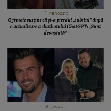
PEROZ.RO
O femeie susține că și-a pierdut „iubitul” după
o actualizare a chatbotului ChatGPT: „Sunt
devastată”
VIVA.RO