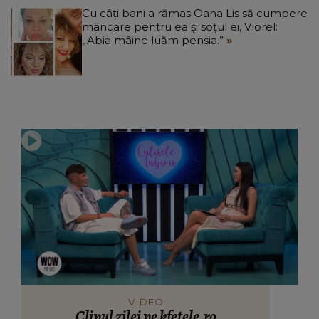
Cu câți bani a rămas Oana Lis să cumpere
mâncare pentru ea și soțul ei, Viorel:
„Abia mâine luăm pensia.”
VIDEO
Clipul zilei pe kfetele.ro