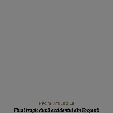
INFORMATIILE ZILEI
Final tragic după accidentul din Focșani!
Miruna, tânăra de 21 de ani care s-a izbit cu
mașina de un copac, nu a mai putut fi salvată