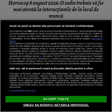
DIN HOROSCOP
Nouă ne pasă ca datele tale personale să rămână confidențiale
Noi și partenerii noștri
589
stocăm și/sau accesăm informații pe dispozitivul dvs., precum identificatorii cookie
unici pentru prelucrarea datelor cu caracter personal. Puteți accepta sau gestiona preferințele dvs. făcând clic
mai jos, respectiv vă puteți opune utilizării unui interes legitim în orice moment pe pagina cu politica de
confidențialitate. Aceste alegeri vor fi raportate partenerilor noștri și nu vă vor afecta navigarea.
Mai multe
detalii
Noi si partenerii nostri (retelele de socializare si agentiile de publicitate partenere, precum si furnizorii nostri de
servicii de date analitice) prelucram date pentru a permite website-ului sa functioneze, pentru a personaliza
continutul si anunturile publicitare afisate in functie de interesele si/sau profilul dvs., pentru a va oferi
functionalitati aferente retelelor de socializare si pentru a analiza traficul pe website. Beneficiati de drepturile
prevazute de art. 15-22 din GDPR in legatura cu prelucrarea datelor cu caracter personal. Aceste drepturi pot fi
exercitate prin modalitatea indicata
aici
. Prin click pe “ACCEPT TOATE”, acceptati folosirea tuturor Tehnologiilor
de tip Cookie, care implica inclusiv acceptul dvs. cu privire la stocarea/accesarea informatiilor de catre Vendor-ii
cu care colaboram. Prin click pe “VREAU SA MODIFIC SETARILE INDIVIDUAL” puteti schimba preferintele
in mod individual, mai putin cele legate de cookie strict necesare pentru functionarea website-ului.
Atât noi, cât și partenerii noștri prelucrăm datele pentru a oferi:
Măsurarea performanței reclamelor. Dezvoltarea și îmbunătățirea serviciilor. Stocarea și/sau accesarea
informațiilor de pe un dispozitiv. Utilizarea profilurilor pentru selectarea conținutului personalizat. Crearea
profilurilor de conținut personalizat. Utilizarea profilurilor pentru selectarea publicității personalizate. Crearea
profilurilor pentru publicitate personalizată. Măsurarea performanței conținutului. Înțelegerea publicului prin
statistici sau combinații de date din surse diferite. Utilizarea de date limitate pentru a selecta publicitatea.
Utilizarea datelor limitate pentru a selecta conținutul. Date precise de geolocație și identificarea prin scanarea
dispozitivului.
Listă parteneri (furnizori)
ACCEPT TOATE
VREAU SA MODIFIC SETARILE INDIVIDUAL