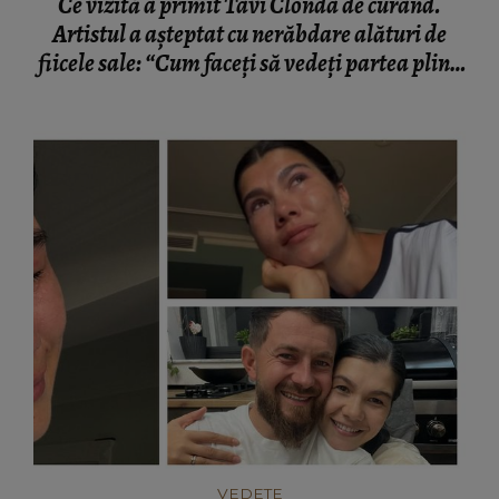
a paharului?”
VEDETE
Ileana Sterp, în lacrimi! Ce a făcut-o pe fiica
mamei Geta să plângă: “Va veni vremea!”