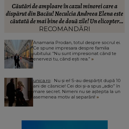
Peste ce anume nu ar putea trece Anamaria
te
Prodan în relație. Impresara spune lucrurilor pe
A
nume: “Nu cred că este ceea ce trebuie pentru
familie.”
RECOMANDĂRI
Anamaria Prodan, totul despre socrul ei.
Ce spune impresara despre familia
iubitului: “Nu sunt impresionat când te
enervezi tu, când ești rea.”
unica.ro
Nu și ei! S-au despărțit după 10
ani de căsnicie! Cei doi și-a spus „adio” în
mare secret. Nimeni nu se aștepta la un
asemenea motiv al separării!