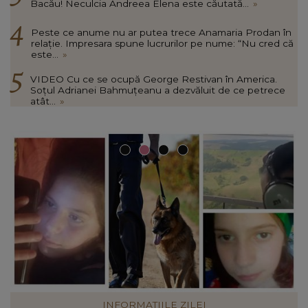
Bacău! Neculcia Andreea Elena este căutată...
»
Peste ce anume nu ar putea trece Anamaria Prodan în
relație. Impresara spune lucrurilor pe nume: “Nu cred că
este...
»
VIDEO Cu ce se ocupă George Restivan în America.
Soțul Adrianei Bahmuțeanu a dezvăluit de ce petrece
atât...
»
VEDETE