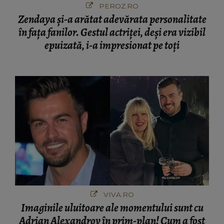
PEROZ.RO
Zendaya și-a arătat adevărata personalitate
în fața fanilor. Gestul actriței, deși era vizibil
epuizată, i-a impresionat pe toți
VIVA.RO
Imaginile uluitoare ale momentului sunt cu
Adrian Alexandrov în prim-plan! Cum a fost