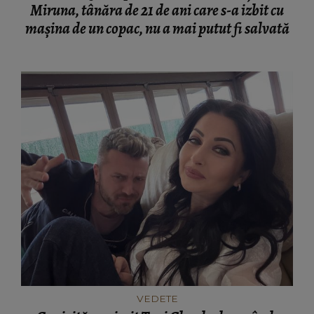
VEDETE
Ce vizită a primit Tavi Clonda de curând.
Artistul a așteptat cu nerăbdare alături de
fiicele sale: “Cum faceți să vedeți partea plină