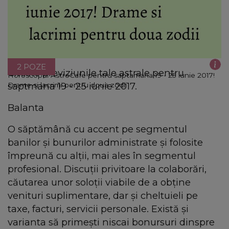
2 POZE
Citeste previziunile tale astrale pentru
Horoscopul AstroCafe pentru saptamana 19 - 25 iunie 2017!
saptmana 19 - 25 iunie 2017.
Drame si lacrimi pentru doua zodii
Balanta
O săptămână cu accent pe segmentul
banilor şi bunurilor administrate şi folosite
împreună cu alţii, mai ales în segmentul
profesional. Discuţii privitoare la colaborări,
căutarea unor soloţii viabile de a obţine
venituri suplimentare, dar şi cheltuieli pe
taxe, facturi, servicii personale. Există şi
varianta să primeşti niscai bonursuri dinspre