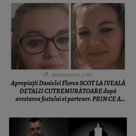
RADIOIMPULS.RO
Apropiații Danielei Florea SCOT LA IVEALĂ
DETALII CUTREMURĂTOARE după
arestarea fostului ei partener. PRIN CE A
FOST NEVOITĂ să treacă românca ucisă în
Italia și ascunsă în lada unui pat: " Îmi pare
rău că nu am reușit să fac mai mult pentru ea
și..."