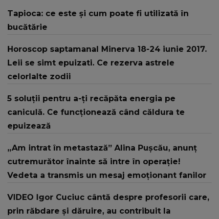
Tapioca: ce este și cum poate fi utilizată în
bucătărie
Horoscop saptamanal Minerva 18-24 iunie 2017.
Leii se simt epuizati. Ce rezerva astrele
celorlalte zodii
5 soluții pentru a-ți recăpăta energia pe
caniculă. Ce funcționează când căldura te
epuizează
„Am intrat în metastază” Alina Pușcău, anunț
cutremurător înainte să intre în operație!
Vedeta a transmis un mesaj emoționant fanilor
VIDEO Igor Cuciuc cântă despre profesorii care,
prin răbdare și dăruire, au contribuit la