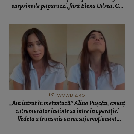
surprins de paparazzi, fără Elena Udrea. Cu
cine s-a întâlnit partenerul fostei politiciene în
București! Gestul lui...
WOWBIZ.RO
„Am intrat în metastază” Alina Pușcău, anunț
cutremurător înainte să intre în operație!
Vedeta a transmis un mesaj emoționant
fanilor