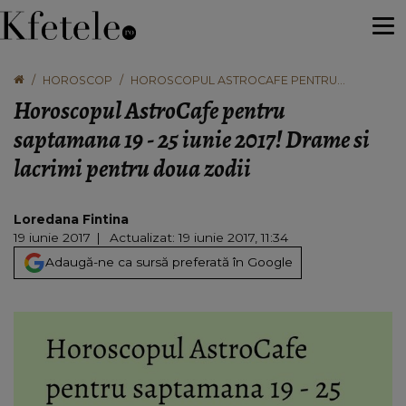
HOROSCOP
HOROSCOPUL ASTROCAFE PENTRU
SAPTAMANA 19 - 25 IUNIE 2017! DRAME SI
Horoscopul AstroCafe pentru
LACRIMI PENTRU DOUA ZODII
saptamana 19 - 25 iunie 2017! Drame si
lacrimi pentru doua zodii
Loredana Fintina
19 iunie 2017
Actualizat: 19 iunie 2017, 11:34
Adaugă-ne ca sursă preferată în Google