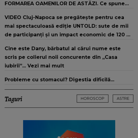
FORMAREA OAMENILOR DE ASTĂZI. Ce spune
despre dascălii care lasă amprente puternice ÎN
VIDEO Cluj-Napoca se pregătește pentru cea
SUFLETELE ELEVILOR, chiar și după trecerea
mai spectaculoasă ediție UNTOLD: sute de mii
anilor: "De fiecare dată când..."
de participanți și un impact economic de 120 de
milioane de euro
Cine este Dany, bărbatul al cărui nume este
scris pe colierul noii concurente din „Casa
iubirii”... Vezi mai mult
Probleme cu stomacul? Digestia dificilă...
Taguri
HOROSCOP
ASTRE