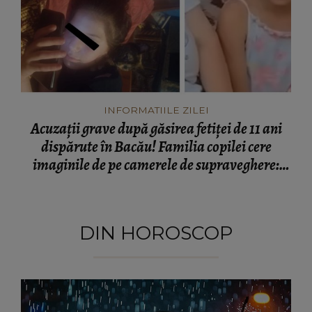
INFORMATIILE ZILEI
Acuzații grave după găsirea fetiței de 11 ani
dispărute în Bacău! Familia copilei cere
imaginile de pe camerele de supraveghere:
„Nu s-a mai dus sora mea...”
DIN HOROSCOP