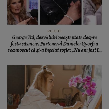
VEDETE
George Tal, dezvăluiri neașteptate despre
fosta căsnicie. Partenerul Danielei Gyorfi a
recunoscut că și-a înșelat soția: „Nu am fost în
momentul respectiv un om corect.”