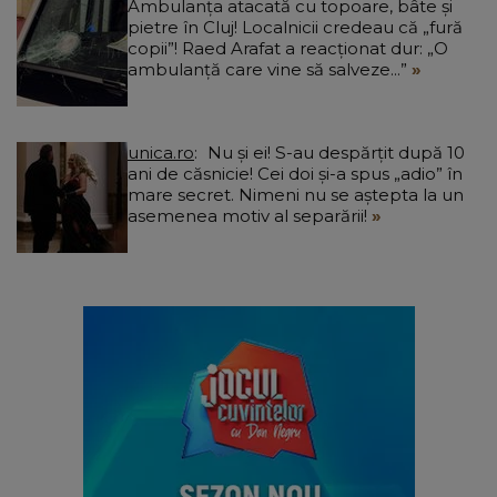
Ambulanța atacată cu topoare, bâte și
pietre în Cluj! Localnicii credeau că „fură
copii”! Raed Arafat a reacționat dur: „O
ambulanță care vine să salveze...”
unica.ro
Nu și ei! S-au despărțit după 10
ani de căsnicie! Cei doi și-a spus „adio” în
mare secret. Nimeni nu se aștepta la un
asemenea motiv al separării!