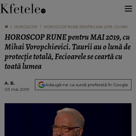
HOROSCOP
HOROSCOP RUNE PENTRU MAI 2019, CU MIHAI
VOROPCHIEVICI. TAURII AU O LUNĂ DE
HOROSCOP RUNE pentru MAI 2019, cu
PROTECȚIE TOTALĂ, FECIOARELE SE CEARTĂ
CU TOATĂ LUMEA
Mihai Voropchievici. Taurii au o lună de
protecție totală, Fecioarele se ceartă cu
toată lumea
A. B.
Adaugă-ne ca sursă preferată în Google
03 mai 2019