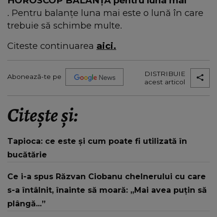
HOROSCOP BALANȚĂ pentru luna mai
. Pentru balanțe luna mai este o lună în care
trebuie să schimbe multe.
Citeste continuarea
aici.
DISTRIBUIE
Abonează-te pe
acest articol
Citește și:
Tapioca: ce este și cum poate fi utilizată în
bucătărie
Ce i-a spus Răzvan Ciobanu chelnerului cu care
s-a întâlnit, înainte să moară: „Mai avea puțin să
plângă...”