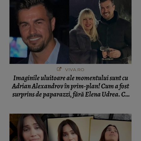
VIVA.RO
Imaginile uluitoare ale momentului sunt cu
Adrian Alexandrov în prim-plan! Cum a fost
surprins de paparazzi, fără Elena Udrea. Cu
cine s-a întâlnit partenerul fostei politiciene în
București! Gestul lui...