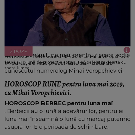
2 POZE
Runele pentru luna mai, prentru fiecare zodie
HOROSCOP RUNE pentru MAI 2019, cu Mihai Voropchievici.
în parte, au fost prezentate sâmbătă de
Taurii au o lună de protecție totală, Fecioarele se ceartă cu
toată lumea
cunoscutul numerolog Mihai Voropchievici.
HOROSCOP RUNE pentru luna mai 2019,
cu Mihai Voropchievici.
HOROSCOP BERBEC pentru luna mai
. Berbecii au o lună a adevărurilor, pentru ei
luna mai înseamnă o lună cu marcaj puternic
asupra lor. E o perioadă de schimbare.