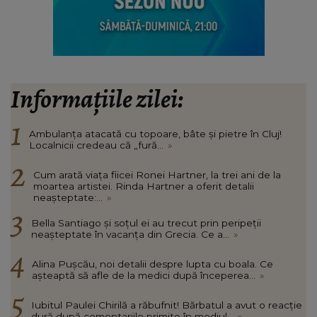
Informațiile zilei:
Ambulanța atacată cu topoare, bâte și pietre în Cluj!
Localnicii credeau că „fură...
»
Cum arată viața fiicei Ronei Hartner, la trei ani de la
moartea artistei. Rinda Hartner a oferit detalii
neașteptate:...
»
Bella Santiago și soțul ei au trecut prin peripeții
neașteptate în vacanța din Grecia. Ce a...
»
Alina Pușcău, noi detalii despre lupta cu boala. Ce
așteaptă să afle de la medici după începerea...
»
Iubitul Paulei Chirilă a răbufnit! Bărbatul a avut o reacție
dură după comentariile primite în mediul...
»