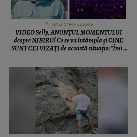
RADIOIMPULS.RO
VIDEO Selly, ANUNȚUL MOMENTULUI
despre NIBIRU! Ce se va întâmpla și CINE
SUNT CEI VIZAȚI de această situație: "Îmi e
ciudă că..."