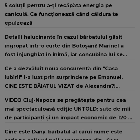
5 soluții pentru a-ți recăpăta energia pe
caniculă. Ce funcționează când căldura te
epuizează
Detalii halucinante în cazul bărbatului găsit
îngropat într-o curte din Botoșani! Marinel a
fost înjunghiat în inimă, iar concubina lui se
numără printre suspecți
Ce a dezvăluit noua concurentă din "Casa
Iubirii" l-a luat prin surprindere pe Emanuel.
CINE ESTE BĂIATUL VIZAT de Alexandra?!
Aflându-se în fața faptului împlinit, A
VIDEO Cluj-Napoca se pregătește pentru cea
RECUNOSCUT IMEDIAT: "Am avut..."
mai spectaculoasă ediție UNTOLD: sute de mii
de participanți și un impact economic de 120 de
milioane de euro
Cine este Dany, bărbatul al cărui nume este