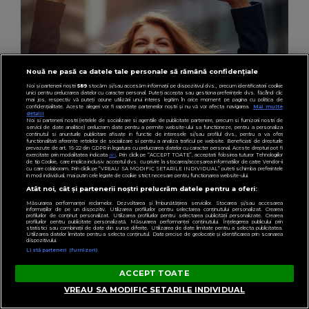
Nouă ne pasă ca datele tale personale să rămână confidențiale
Noi și partenerii noștri
589
stocăm și/sau accesăm informații pe dispozitivul dvs., precum identificatorii cookie
unici pentru prelucrarea datelor cu caracter personal. Puteți accepta sau gestiona preferințele dvs. făcând clic
mai jos, respectiv vă puteți opune utilizării unui interes legitim în orice moment pe pagina cu politica de
confidențialitate. Aceste alegeri vor fi raportate partenerilor noștri și nu vă vor afecta navigarea.
Mai multe
detalii
Noi si partenerii nostri (retelele de socializare si agentiile de publicitate partenere, precum si furnizorii nostri de
servicii de date analitice) prelucram date pentru a permite website-ului sa functioneze, pentru a personaliza
continutul si anunturile publicitare afisate in functie de interesele si/sau profilul dvs., pentru a va oferi
functionalitati aferente retelelor de socializare si pentru a analiza traficul pe website. Beneficiati de drepturile
prevazute de art. 15-22 din GDPR in legatura cu prelucrarea datelor cu caracter personal. Aceste drepturi pot fi
exercitate prin modalitatea indicata
aici
. Prin click pe “ACCEPT TOATE”, acceptati folosirea tuturor Tehnologiilor
de tip Cookie, care implica inclusiv acceptul dvs. cu privire la stocarea/accesarea informatiilor de catre Vendor-ii
cu care colaboram. Prin click pe “VREAU SA MODIFIC SETARILE INDIVIDUAL” puteti schimba preferintele
in mod individual, mai putin cele legate de cookie strict necesare pentru functionarea website-ului.
HOROSCOP
Atât noi, cât și partenerii noștri prelucrăm datele pentru a oferi:
Horoscop 3 august 2026: O zodie își depășește
Măsurarea performanței reclamelor. Dezvoltarea și îmbunătățirea serviciilor. Stocarea și/sau accesarea
informațiilor de pe un dispozitiv. Utilizarea profilurilor pentru selectarea conținutului personalizat. Crearea
limitele astăzi
profilurilor de conținut personalizat. Utilizarea profilurilor pentru selectarea publicității personalizate. Crearea
profilurilor pentru publicitate personalizată. Măsurarea performanței conținutului. Înțelegerea publicului prin
statistici sau combinații de date din surse diferite. Utilizarea de date limitate pentru a selecta publicitatea.
Utilizarea datelor limitate pentru a selecta conținutul. Date precise de geolocație și identificarea prin scanarea
dispozitivului.
Listă parteneri (furnizori)
ACCEPT TOATE
VREAU SA MODIFIC SETARILE INDIVIDUAL