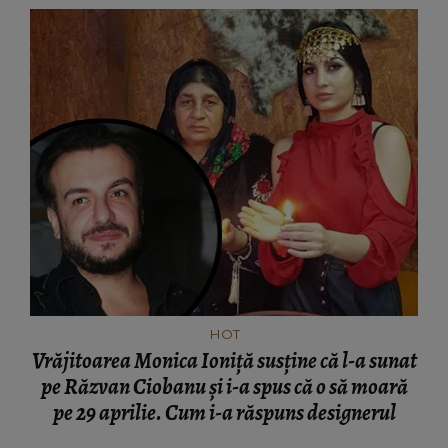
HOT
Vrăjitoarea Monica Ioniță susține că l-a sunat
pe Răzvan Ciobanu și i-a spus că o să moară
pe 29 aprilie. Cum i-a răspuns designerul