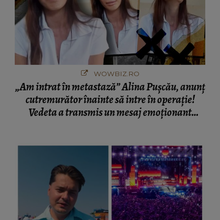
WOWBIZ.RO
„Am intrat în metastază” Alina Pușcău, anunț
cutremurător înainte să intre în operație!
Vedeta a transmis un mesaj emoționant
fanilor