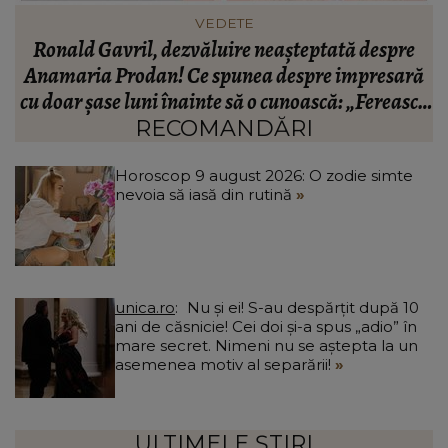
INFORMATIILE ZILEI
BREAKING! Lionel Messi este în doliu! Tatăl
ă
fotbalistului s-a stins din viață!
R
că
C
RECOMANDĂRI
Horoscop 9 august 2026: O zodie simte
nevoia să iasă din rutină
unica.ro
Nu și ei! S-au despărțit după 10
ani de căsnicie! Cei doi și-a spus „adio” în
mare secret. Nimeni nu se aștepta la un
asemenea motiv al separării!
ULTIMELE ȘTIRI