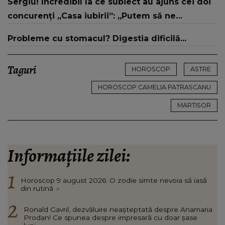
Sergiu! Incredibil la ce subiect au ajuns cei doi
concurenți „Casa iubirii”: „Putem să ne
despărțim”
Probleme cu stomacul? Digestia dificilă...
Taguri
HOROSCOP
ASTRE
HOROSCOP CAMELIA PATRASCANU
MARTISOR
Informațiile zilei:
Horoscop 9 august 2026: O zodie simte nevoia să iasă
din rutină
»
Ronald Gavril, dezvăluire neașteptată despre Anamaria
Prodan! Ce spunea despre impresară cu doar șase