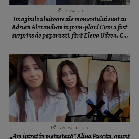
VIVA.RO
Imaginile uluitoare ale momentului sunt cu
Adrian Alexandrov în prim-plan! Cum a fost
surprins de paparazzi, fără Elena Udrea. Cu
cine s-a întâlnit partenerul fostei politiciene în
București! Gestul lui...
WOWBIZ.RO
„Am intrat în metastază” Alina Pușcău, anunț