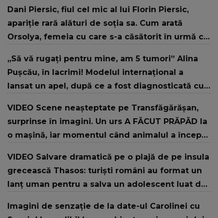
să văd caracterul și obrazul.”
Dani Piersic, fiul cel mic al lui Florin Piersic,
apariție rară alături de soția sa. Cum arată
Orsolya, femeia cu care s-a căsătorit în urmă cu
doi ani
„Să vă rugați pentru mine, am 5 tumori” Alina
Pușcău, în lacrimi! Modelul internațional a
lansat un apel, după ce a fost diagnosticată cu
o boală gravă
VIDEO Scene neașteptate pe Transfăgărășan,
surprinse în imagini. Un urs A FĂCUT PRĂPĂD la
o mașină, iar momentul când animalul a început
să o distrugă i-a lăsat pe MARTORI FĂRĂ
VIDEO Salvare dramatică pe o plajă de pe insula
REACȚIE. Ce a urmat și ce s-a întâmplat cu
grecească Thasos: turiști români au format un
proprietarii autoturismului
lanț uman pentru a salva un adolescent luat de
valuri
Imagini de senzație de la date-ul Carolinei cu