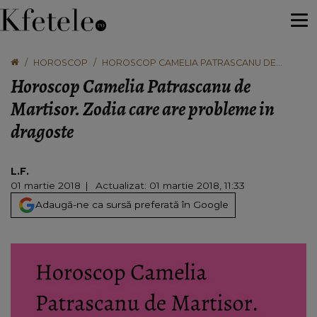
HOROSCOP
HOROSCOP CAMELIA PATRASCANU DE
MARTISOR. ZODIA CARE ARE PROBLEME IN
Horoscop Camelia Patrascanu de
DRAGOSTE
Martisor. Zodia care are probleme in
dragoste
L.F.
01 martie 2018
Actualizat: 01 martie 2018, 11:33
Adaugă-ne ca sursă preferată în Google