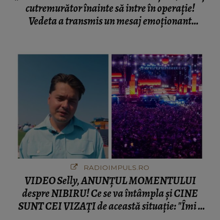
cutremurător înainte să intre în operație!
Vedeta a transmis un mesaj emoționant
fanilor
RADIOIMPULS.RO
VIDEO Selly, ANUNȚUL MOMENTULUI
despre NIBIRU! Ce se va întâmpla și CINE
SUNT CEI VIZAȚI de această situație: "Îmi e
ciudă că..."