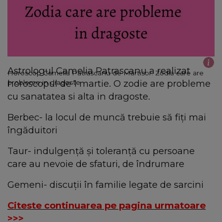
Astrologul Camelia Patrascanu a realizat
Horoscop Camelia Patrascanu de Martisor. Zodia care are
horoscopul de 1 martie. O zodie are probleme
probleme in dragoste
cu sanatatea si alta in dragoste.
Berbec- la locul de muncă trebuie să fiţi mai
îngăduitori
Taur- indulgenţă şi toleranţă cu persoane
care au nevoie de sfaturi, de îndrumare
Gemeni- discuţii în familie legate de sarcini
Citeste continuarea pe pagina urmatoare
>>>