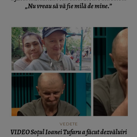
„Nu vreau să vă fie milă de mine.”
VEDETE
VIDEO Soțul Ioanei Tufaru a făcut dezvăluiri