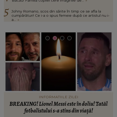
Bacău! Familia copilei cere imaginile de...
»
Johny Romano, scos din sărite în timp ce se afla la
cumpărături! Ce i-a o spus femeie după ce artistul nu i-
a...
»
INFORMATIILE ZILEI
Când vor putea intra locatarii în blocul din
Rahova, la aproape 10 luni de la explozie. Ciprian
d