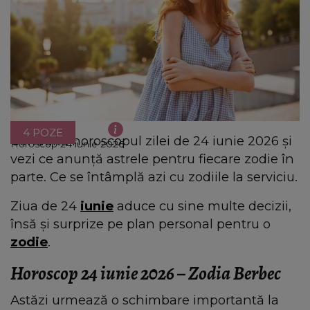
4 POZE
Condultă horoscopul zilei de 24 iunie 2026 și
Horoscop 24 iunie 2026
vezi ce anunță astrele pentru fiecare zodie în
parte. Ce se întâmplă azi cu zodiile la serviciu.
Ziua de 24
iunie
aduce cu sine multe decizii,
însă și surprize pe plan personal pentru o
zodie
.
Horoscop 24 iunie 2026 – Zodia Berbec
Astăzi urmează o schimbare importantă la