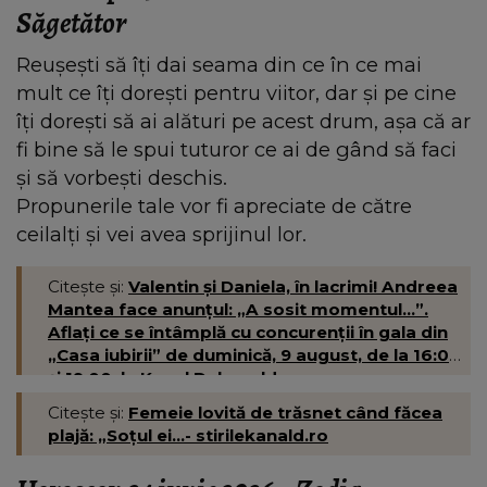
Săgetător
Reușești să îți dai seama din ce în ce mai
mult ce îți dorești pentru viitor, dar și pe cine
îți dorești să ai alături pe acest drum, așa că ar
fi bine să le spui tuturor ce ai de gând să faci
și să vorbești deschis.
Propunerile tale vor fi apreciate de către
ceilalți și vei avea sprijinul lor.
Citește și:
Valentin și Daniela, în lacrimi! Andreea
Mantea face anunțul: „A sosit momentul...”.
Aflați ce se întâmplă cu concurenții în gala din
„Casa iubirii” de duminică, 9 august, de la 16:00
și 19:00, la Kanal D- kanald.ro
Citește și:
Femeie lovită de trăsnet când făcea
plajă: „Soțul ei...- stirilekanald.ro