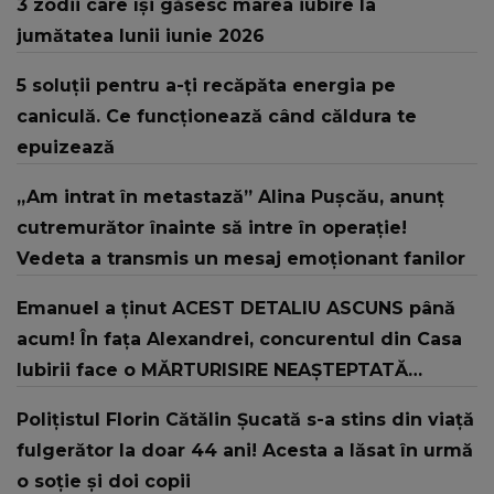
3 zodii care își găsesc marea iubire la
jumătatea lunii iunie 2026
5 soluții pentru a-ți recăpăta energia pe
caniculă. Ce funcționează când căldura te
epuizează
„Am intrat în metastază” Alina Pușcău, anunț
cutremurător înainte să intre în operație!
Vedeta a transmis un mesaj emoționant fanilor
Emanuel a ținut ACEST DETALIU ASCUNS până
acum! În fața Alexandrei, concurentul din Casa
Iubirii face o MĂRTURISIRE NEAȘTEPTATĂ
despre mama sa: "I-am spus și ei în față, eu nu
Polițistul Florin Cătălin Șucată s-a stins din viață
te iubesc pentru că..."
fulgerător la doar 44 ani! Acesta a lăsat în urmă
o soție și doi copii