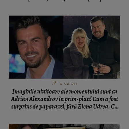
VIVA.RO
Imaginile uluitoare ale momentului sunt cu
Adrian Alexandrov în prim-plan! Cum a fost
surprins de paparazzi, fără Elena Udrea. Cu
cine s-a întâlnit partenerul fostei politiciene în
București! Gestul lui...