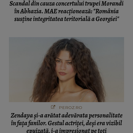
Scandal din cauza concertului trupei Morandi
în Abhazia. MAE reacționează: "România
susține integritatea teritorială a Georgiei"
PEROZ.RO
Zendaya și-a arătat adevărata personalitate
în fața fanilor. Gestul actriței, deși era vizibil
epuizată, i-a impresionat pe toți