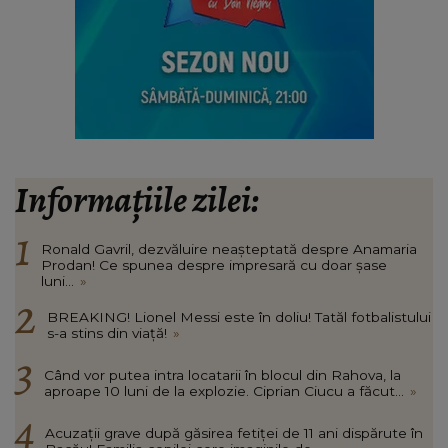
Informațiile zilei:
Ronald Gavril, dezvăluire neașteptată despre Anamaria
Prodan! Ce spunea despre impresară cu doar șase
luni...
»
BREAKING! Lionel Messi este în doliu! Tatăl fotbalistului
s-a stins din viață!
»
Când vor putea intra locatarii în blocul din Rahova, la
aproape 10 luni de la explozie. Ciprian Ciucu a făcut...
»
Acuzații grave după găsirea fetiței de 11 ani dispărute în