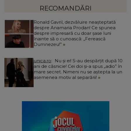
Ciucu a făcut anunțul: „Partea de deasupra zonei
d
afectate va fi...”
RECOMANDĂRI
Ronald Gavril, dezvăluire neașteptată
despre Anamaria Prodan! Ce spunea
despre impresară cu doar șase luni
înainte să o cunoască: „Ferească
Dumnezeu!”
unica.ro
Nu și ei! S-au despărțit după 10
ani de căsnicie! Cei doi și-a spus „adio” în
mare secret. Nimeni nu se aștepta la un
asemenea motiv al separării!