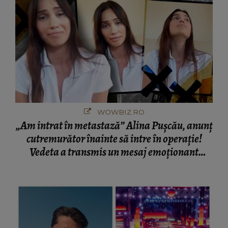
WOWBIZ.RO
„Am intrat în metastază” Alina Pușcău, anunț
cutremurător înainte să intre în operație!
Vedeta a transmis un mesaj emoționant
fanilor