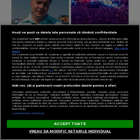
Nouă ne pasă ca datele tale personale să rămână confidențiale
Noi și partenerii noștri
589
stocăm și/sau accesăm informații pe dispozitivul dvs., precum identificatorii cookie
unici pentru prelucrarea datelor cu caracter personal. Puteți accepta sau gestiona preferințele dvs. făcând clic
mai jos, respectiv vă puteți opune utilizării unui interes legitim în orice moment pe pagina cu politica de
RADIOIMPULS.RO
confidențialitate. Aceste alegeri vor fi raportate partenerilor noștri și nu vă vor afecta navigarea.
Mai multe
detalii
VIDEO Selly, ANUNȚUL MOMENTULUI
Noi si partenerii nostri (retelele de socializare si agentiile de publicitate partenere, precum si furnizorii nostri de
servicii de date analitice) prelucram date pentru a permite website-ului sa functioneze, pentru a personaliza
despre NIBIRU! Ce se va întâmpla și CINE
continutul si anunturile publicitare afisate in functie de interesele si/sau profilul dvs., pentru a va oferi
functionalitati aferente retelelor de socializare si pentru a analiza traficul pe website. Beneficiati de drepturile
prevazute de art. 15-22 din GDPR in legatura cu prelucrarea datelor cu caracter personal. Aceste drepturi pot fi
SUNT CEI VIZAȚI de această situație: "Îmi e
exercitate prin modalitatea indicata
aici
. Prin click pe “ACCEPT TOATE”, acceptati folosirea tuturor Tehnologiilor
de tip Cookie, care implica inclusiv acceptul dvs. cu privire la stocarea/accesarea informatiilor de catre Vendor-ii
ciudă că..."
cu care colaboram. Prin click pe “VREAU SA MODIFIC SETARILE INDIVIDUAL” puteti schimba preferintele
in mod individual, mai putin cele legate de cookie strict necesare pentru functionarea website-ului.
Atât noi, cât și partenerii noștri prelucrăm datele pentru a oferi:
Măsurarea performanței reclamelor. Dezvoltarea și îmbunătățirea serviciilor. Stocarea și/sau accesarea
informațiilor de pe un dispozitiv. Utilizarea profilurilor pentru selectarea conținutului personalizat. Crearea
profilurilor de conținut personalizat. Utilizarea profilurilor pentru selectarea publicității personalizate. Crearea
profilurilor pentru publicitate personalizată. Măsurarea performanței conținutului. Înțelegerea publicului prin
statistici sau combinații de date din surse diferite. Utilizarea de date limitate pentru a selecta publicitatea.
Utilizarea datelor limitate pentru a selecta conținutul. Date precise de geolocație și identificarea prin scanarea
dispozitivului.
Listă parteneri (furnizori)
ACCEPT TOATE
VREAU SA MODIFIC SETARILE INDIVIDUAL