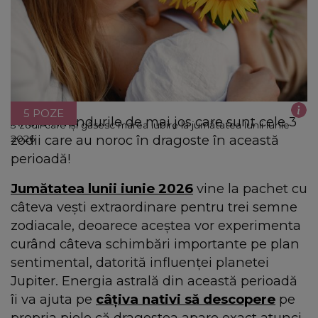
5 POZE
Află din rândurile de mai jos care sunt cele 3
3 zodii care își găsesc marea iubire la jumătatea lunii iunie
zodii care au noroc în dragoste în această
2026
perioadă!
Jumătatea lunii iunie 2026
vine la pachet cu
câteva vești extraordinare pentru trei semne
zodiacale, deoarece aceștea vor experimenta
curând câteva schimbări importante pe plan
sentimental, datorită influenței planetei
Jupiter. Energia astrală din această perioadă
îi va ajuta pe
câțiva nativi să descopere
pe
propria piele că dragostea apare exact atunci