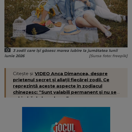
3 zodii care își găsesc marea iubire la jumătatea lunii
iunie 2026
[Sursa foto: freepik]
Citește și:
VIDEO Anca Dimancea, despre
prietenul secret și aliații fiecărei zodii. Ce
reprezintă aceste aspecte în zodiacul
chinezesc: “Sunt valabili permanent și nu se
schimbă de la an la an.”