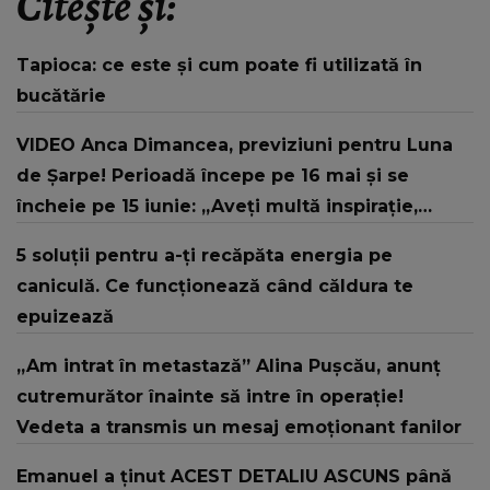
Citește și:
Tapioca: ce este și cum poate fi utilizată în
bucătărie
VIDEO Anca Dimancea, previziuni pentru Luna
de Șarpe! Perioadă începe pe 16 mai și se
încheie pe 15 iunie: „Aveți multă inspirație,
foarte multă intuiție.”
5 soluții pentru a-ți recăpăta energia pe
caniculă. Ce funcționează când căldura te
epuizează
„Am intrat în metastază” Alina Pușcău, anunț
cutremurător înainte să intre în operație!
Vedeta a transmis un mesaj emoționant fanilor
Emanuel a ținut ACEST DETALIU ASCUNS până