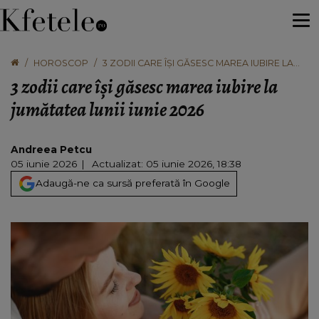
HOROSCOP
3 ZODII CARE ÎȘI GĂSESC MAREA IUBIRE LA
JUMĂTATEA LUNII IUNIE 2026
3 zodii care își găsesc marea iubire la
jumătatea lunii iunie 2026
Andreea Petcu
05 iunie 2026
Actualizat: 05 iunie 2026, 18:38
Adaugă-ne ca sursă preferată în Google