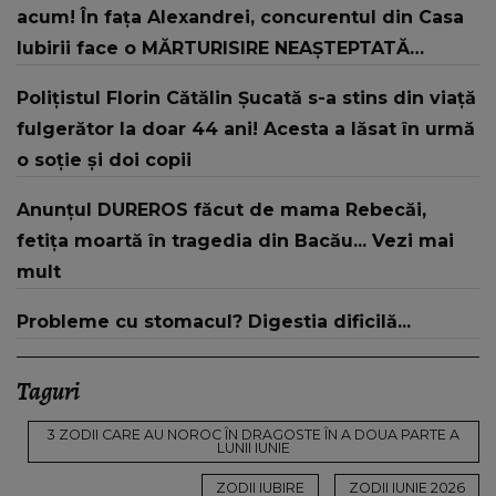
acum! În fața Alexandrei, concurentul din Casa
Iubirii face o MĂRTURISIRE NEAȘTEPTATĂ
despre mama sa: "I-am spus și ei în față, eu nu
Polițistul Florin Cătălin Șucată s-a stins din viață
te iubesc pentru că..."
fulgerător la doar 44 ani! Acesta a lăsat în urmă
o soție și doi copii
Anunțul DUREROS făcut de mama Rebecăi,
fetița moartă în tragedia din Bacău... Vezi mai
mult
Probleme cu stomacul? Digestia dificilă...
Taguri
3 ZODII CARE AU NOROC ÎN DRAGOSTE ÎN A DOUA PARTE A
LUNII IUNIE
ZODII IUBIRE
ZODII IUNIE 2026