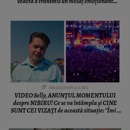
Vedeta a transmis un mesaj emoționant
fanilor
RADIOIMPULS.RO
VIDEO Selly, ANUNȚUL MOMENTULUI
despre NIBIRU! Ce se va întâmpla și CINE
SUNT CEI VIZAȚI de această situație: "Îmi e
ciudă că..."