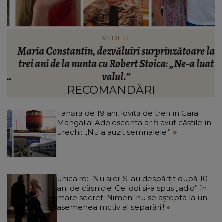
VEDETE
Maria Constantin, dezvăluiri surprinzătoare la
R
e
trei ani de la nunta cu Robert Stoica: „Ne-a luat
:
valul.”
RECOMANDĂRI
Tânără de 19 ani, lovită de tren în Gara
Mangalia! Adolescenta ar fi avut căștile în
urechi: „Nu a auzit semnalele!”
unica.ro
Nu și ei! S-au despărțit după 10
ani de căsnicie! Cei doi și-a spus „adio” în
mare secret. Nimeni nu se aștepta la un
asemenea motiv al separării!