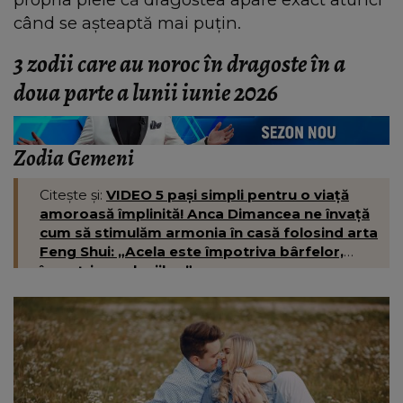
când se așteaptă mai puțin.
3 zodii care au noroc în dragoste în a
doua parte a lunii iunie 2026
Zodia Gemeni
Citește și:
VIDEO 5 pași simpli pentru o viață
amoroasă împlinită! Anca Dimancea ne învață
cum să stimulăm armonia în casă folosind arta
Feng Shui: „Acela este împotriva bârfelor,
împotriva geloziilor.”