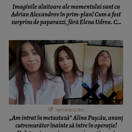
Imaginile uluitoare ale momentului sunt cu
Adrian Alexandrov în prim-plan! Cum a fost
surprins de paparazzi, fără Elena Udrea. Cu
cine s-a întâlnit partenerul fostei politiciene în
București! Gestul lui...
WOWBIZ.RO
„Am intrat în metastază” Alina Pușcău, anunț
cutremurător înainte să intre în operație!