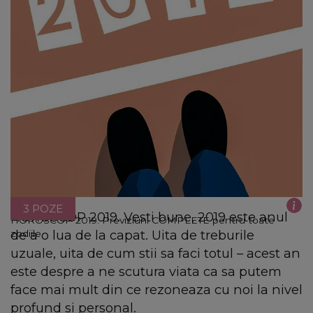
3 POZE
HOROSCOP 2019. Vesti bune, 2019 este anul
HOROSCOP 2019. Previziuni COMPLETE pentru toate
de a o lua de la capat. Uita de treburile
zodiile
uzuale, uita de cum stii sa faci totul – acest an
este despre a ne scutura viata ca sa putem
face mai mult din ce rezoneaza cu noi la nivel
profund si personal.