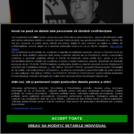
Nouă ne pasă ca datele tale personale să rămână confidențiale
Noi și partenerii noștri
589
stocăm și/sau accesăm informații pe dispozitivul dvs., precum identificatorii cookie
unici pentru prelucrarea datelor cu caracter personal. Puteți accepta sau gestiona preferințele dvs. făcând clic
mai jos, respectiv vă puteți opune utilizării unui interes legitim în orice moment pe pagina cu politica de
confidențialitate. Aceste alegeri vor fi raportate partenerilor noștri și nu vă vor afecta navigarea.
Mai multe
detalii
Noi si partenerii nostri (retelele de socializare si agentiile de publicitate partenere, precum si furnizorii nostri de
servicii de date analitice) prelucram date pentru a permite website-ului sa functioneze, pentru a personaliza
continutul si anunturile publicitare afisate in functie de interesele si/sau profilul dvs., pentru a va oferi
functionalitati aferente retelelor de socializare si pentru a analiza traficul pe website. Beneficiati de drepturile
prevazute de art. 15-22 din GDPR in legatura cu prelucrarea datelor cu caracter personal. Aceste drepturi pot fi
exercitate prin modalitatea indicata
aici
. Prin click pe “ACCEPT TOATE”, acceptati folosirea tuturor Tehnologiilor
de tip Cookie, care implica inclusiv acceptul dvs. cu privire la stocarea/accesarea informatiilor de catre Vendor-ii
cu care colaboram. Prin click pe “VREAU SA MODIFIC SETARILE INDIVIDUAL” puteti schimba preferintele
in mod individual, mai putin cele legate de cookie strict necesare pentru functionarea website-ului.
Atât noi, cât și partenerii noștri prelucrăm datele pentru a oferi:
VEDETE
Măsurarea performanței reclamelor. Dezvoltarea și îmbunătățirea serviciilor. Stocarea și/sau accesarea
Viorel Sibiceanu, cel care a inventat celebrii
informațiilor de pe un dispozitiv. Utilizarea profilurilor pentru selectarea conținutului personalizat. Crearea
profilurilor de conținut personalizat. Utilizarea profilurilor pentru selectarea publicității personalizate. Crearea
profilurilor pentru publicitate personalizată. Măsurarea performanței conținutului. Înțelegerea publicului prin
mici de Dedulești, s-a stins din viață: „Grea
statistici sau combinații de date din surse diferite. Utilizarea de date limitate pentru a selecta publicitatea.
Utilizarea datelor limitate pentru a selecta conținutul. Date precise de geolocație și identificarea prin scanarea
dispozitivului.
încercare.”
Listă parteneri (furnizori)
ACCEPT TOATE
VREAU SA MODIFIC SETARILE INDIVIDUAL