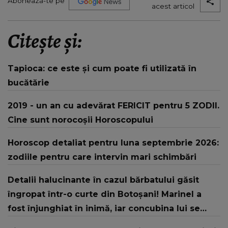
Abonează-te pe
acest articol
Citește și:
Tapioca: ce este și cum poate fi utilizată în
bucătărie
2019 - un an cu adevărat FERICIT pentru 5 ZODII.
Cine sunt norocoşii Horoscopului
Horoscop detaliat pentru luna septembrie 2026:
zodiile pentru care intervin mari schimbări
Detalii halucinante în cazul bărbatului găsit
îngropat într-o curte din Botoșani! Marinel a
fost înjunghiat în inimă, iar concubina lui se
numără printre suspecți