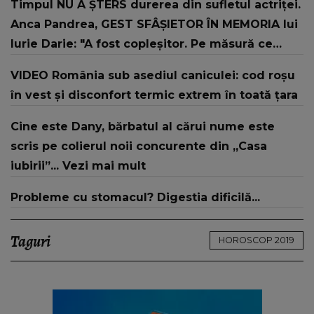
Timpul NU A ȘTERS durerea din sufletul actriței.
Anca Pandrea, GEST SFÂȘIETOR ÎN MEMORIA lui
Iurie Darie: "A fost copleșitor. Pe măsură ce
trece timpul parcă..."
VIDEO România sub asediul caniculei: cod roșu
în vest și disconfort termic extrem în toată țara
Cine este Dany, bărbatul al cărui nume este
scris pe colierul noii concurente din „Casa
iubirii”... Vezi mai mult
Probleme cu stomacul? Digestia dificilă...
Taguri
HOROSCOP 2019