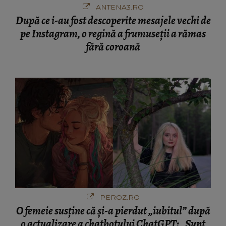
ANTENA3.RO
După ce i-au fost descoperite mesajele vechi de
pe Instagram, o regină a frumuseții a rămas
fără coroană
PEROZ.RO
O femeie susține că și-a pierdut „iubitul” după
o actualizare a chatbotului ChatGPT: „Sunt