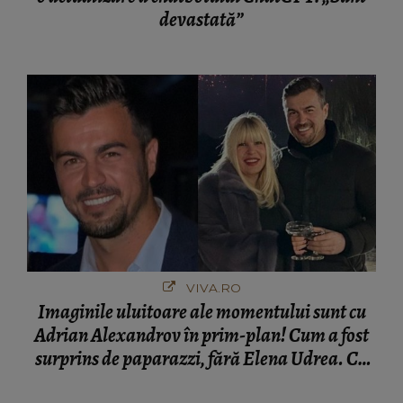
devastată”
VIVA.RO
Imaginile uluitoare ale momentului sunt cu
Adrian Alexandrov în prim-plan! Cum a fost
surprins de paparazzi, fără Elena Udrea. Cu
cine s-a întâlnit partenerul fostei politiciene în