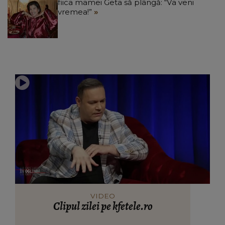
fiica mamei Geta să plângă: “Va veni
vremea!”
VIDEO
Clipul zilei pe kfetele.ro