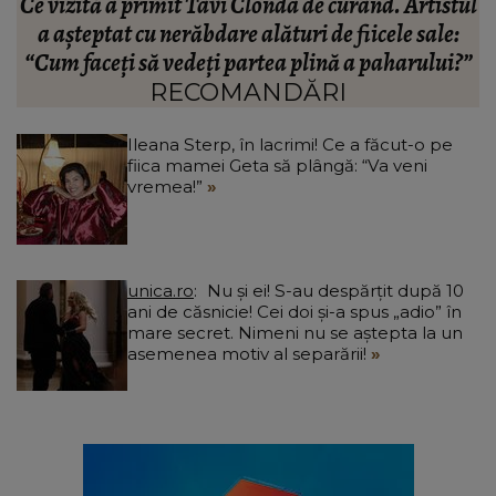
ul
Ileana Sterp, în lacrimi! Ce a făcut-o pe fiica
H
mamei Geta să plângă: “Va veni vremea!”
?”
RECOMANDĂRI
Ileana Sterp, în lacrimi! Ce a făcut-o pe
fiica mamei Geta să plângă: “Va veni
vremea!”
unica.ro
Nu și ei! S-au despărțit după 10
ani de căsnicie! Cei doi și-a spus „adio” în
mare secret. Nimeni nu se aștepta la un
asemenea motiv al separării!