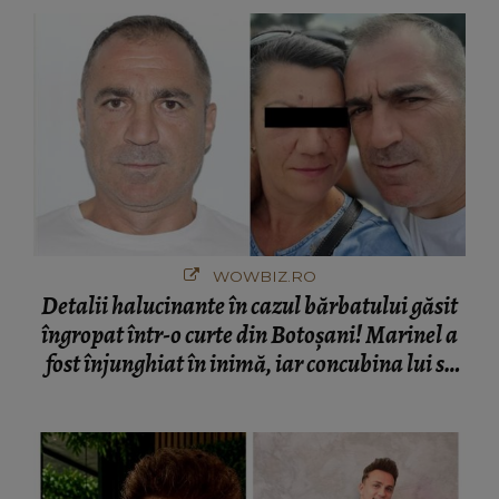
București! Gestul lui...
WOWBIZ.RO
Detalii halucinante în cazul bărbatului găsit
îngropat într-o curte din Botoșani! Marinel a
fost înjunghiat în inimă, iar concubina lui se
numără printre suspecți