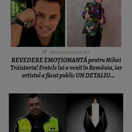
RADIOIMPULS.RO
REVEDERE EMOȚIONANTĂ pentru Mihai
Trăistariu! Fratele lui a venit în România, iar
artistul a făcut public UN DETALIU
NEAȘTEPTAT: "Nu știu ce să-i zic. Voi ce
spuneți ? Să se..."