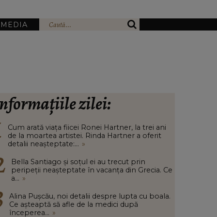
IMEDIA
nformațiile zilei:
Cum arată viața fiicei Ronei Hartner, la trei ani
de la moartea artistei. Rinda Hartner a oferit
detalii neașteptate:...
»
Bella Santiago și soțul ei au trecut prin
peripeții neașteptate în vacanța din Grecia. Ce
a...
»
Alina Pușcău, noi detalii despre lupta cu boala.
Ce așteaptă să afle de la medici după
începerea...
»