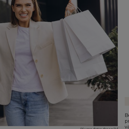
B
p
v