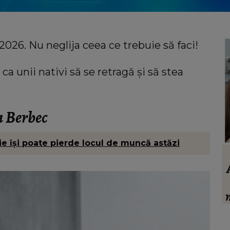
2026. Nu neglija ceea ce trebuie să faci!
ca unii nativi să se retragă și să stea
a Berbec
e își poate pierde locul de muncă astăzi
VEDETE
ut prin
Alina Pușcău, noi detalii despre lupta
a din
cu boala. Ce așteaptă să afle de la
 pare
medici după începerea tratamentului:
c
„O să-mi spună dacă...”