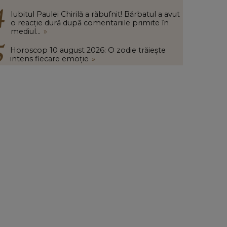
Iubitul Paulei Chirilă a răbufnit! Bărbatul a avut
o reacție dură după comentariile primite în
mediul...
»
Horoscop 10 august 2026: O zodie trăiește
intens fiecare emoție
»