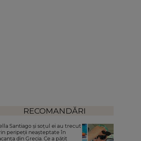
RECOMANDĂRI
ella Santiago și soțul ei au trecut
rin peripeții neașteptate în
acanța din Grecia. Ce a pățit