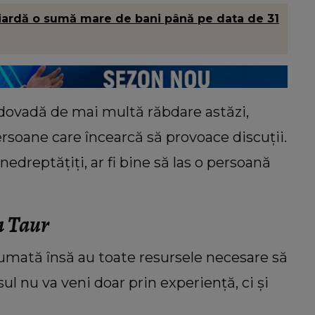
iardă o sumă mare de bani până pe data de 31
 dovadă de mai multă răbdare astăzi,
ersoane care încearcă să provoace discuții.
nedreptățiți, ar fi bine să las o persoană
a Taur
mată însă au toate resursele necesare să
ul nu va veni doar prin experiență, ci și