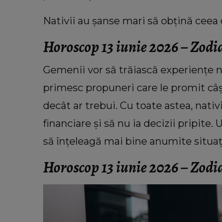
Nativii au șanse mari să obțină ceea 
Horoscop 13 iunie 2026 – Zod
Gemenii vor să trăiască experiențe no
primesc propuneri care le promit câș
decât ar trebui. Cu toate astea, nativii
financiare și să nu ia decizii pripite
să înțeleagă mai bine anumite situaț
Horoscop 13 iunie 2026 – Zodi