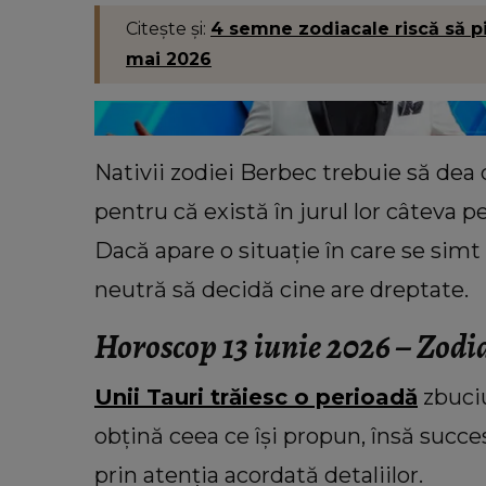
Citește și:
4 semne zodiacale riscă să p
mai 2026
Nativii zodiei Berbec trebuie să dea
pentru că există în jurul lor câteva p
Dacă apare o situație în care se simt 
neutră să decidă cine are dreptate.
Horoscop 13 iunie 2026 – Zodi
Unii Tauri trăiesc o perioadă
zbuciu
obțină ceea ce își propun, însă succes
prin atenția acordată detaliilor.