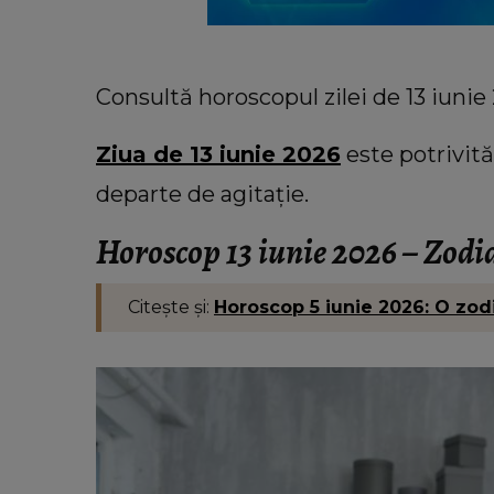
Consultă horoscopul zilei de 13 iunie 
Ziua de 13 iunie 2026
este potrivită 
departe de agitație.
Horoscop 13 iunie 2026 – Zodi
Citește și:
Horoscop 5 iunie 2026: O zodi
VEDETE
26: O zodie
Bella Santiago și soțul ei au trec
re emoție
peripeții neașteptate în vacanț
Grecia. Ce a pățit artista: „Îmi
rău!”