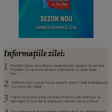
Informațiile zilei:
Ronald Gavril, dezvăluire neașteptată despre Anamaria
Prodan! Ce spunea despre impresară cu doar șase
luni...
»
BREAKING! Lionel Messi este în doliu! Tatăl fotbalistului
s-a stins din viață!
»
Când vor putea intra locatarii în blocul din Rahova, la
aproape 10 luni de la explozie. Ciprian Ciucu a făcut...
»
Acuzații grave după găsirea fetiței de 11 ani dispărute în