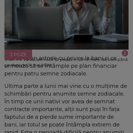
3 POZE
Iată ce spun astrele cu privire la bani și ce
4 semne zodiacale riscă să piardă o sumă mare de bani până
urmează să se întâmple pe plan financiar
pe data de 31 mai 2026
pentru patru semne zodiacale.
Ultima parte a lunii mai vine cu o mulțime de
schimbări pentru anumite semne zodiacale.
În timp ce unii nativi vor avea de semnat
contracte importante, alții sunt puși în fața
faptului de a pierde sume importante de
bani, iar totul se poate întâmpla extrem de
rapid. Este o perioadă dificilă pentru anumiți