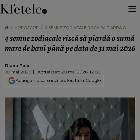
HOROSCOP
4 SEMNE ZODIACALE RISCĂ SĂ PIARDĂ O
SUMĂ MARE DE BANI PÂNĂ PE DATA DE 31 MAI
4 semne zodiacale riscă să piardă o sumă
2026
mare de bani până pe data de 31 mai 2026
Diana Puiu
20 mai 2026
Actualizat: 20 mai 2026, 12:02
Adaugă-ne ca sursă preferată în Google