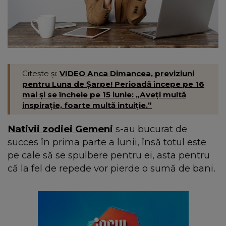
Citește și:
VIDEO Anca Dimancea, previziuni
pentru Luna de Șarpe! Perioadă începe pe 16
mai și se încheie pe 15 iunie: „Aveți multă
inspirație, foarte multă intuiție.”
Nativii zodiei Gemeni
s-au bucurat de
succes în prima parte a lunii, însă totul este
pe cale să se spulbere pentru ei, asta pentru
că la fel de repede vor pierde o sumă de bani.