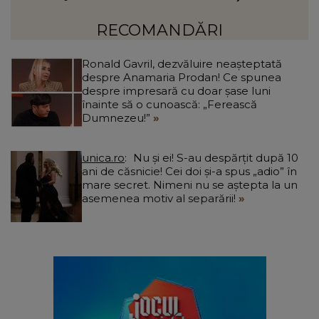
Ciucu a făcut anunțul: „Partea de deasupra zonei
d
afectate va fi...”
RECOMANDĂRI
Ronald Gavril, dezvăluire neașteptată
despre Anamaria Prodan! Ce spunea
despre impresară cu doar șase luni
înainte să o cunoască: „Ferească
Dumnezeu!”
unica.ro
Nu și ei! S-au despărțit după 10
ani de căsnicie! Cei doi și-a spus „adio” în
mare secret. Nimeni nu se aștepta la un
asemenea motiv al separării!