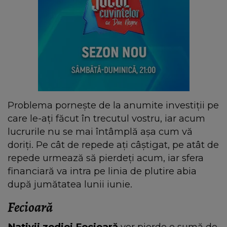
Problema pornește de la anumite investiții pe
care le-ați făcut în trecutul vostru, iar acum
lucrurile nu se mai întâmplă așa cum vă
doriți. Pe cât de repede ați câștigat, pe atât de
repede urmează să pierdeți acum, iar sfera
financiară va intra pe linia de plutire abia
după jumătatea lunii iunie.
Fecioară
Nativii zodiei Fecioară
vor pierde o sumă de