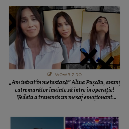
București! Gestul lui...
WOWBIZ.RO
„Am intrat în metastază” Alina Pușcău, anunț
cutremurător înainte să intre în operație!
Vedeta a transmis un mesaj emoționant
fanilor