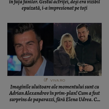
în fața fanilor. Gestul actriței, deși era vizibil
epuizată, i-a impresionat pe toți
VIVA.RO
Imaginile uluitoare ale momentului sunt cu
Adrian Alexandrov în prim-plan! Cum a fost
surprins de paparazzi, fără Elena Udrea. Cu
cine s-a întâlnit partenerul fostei politiciene în