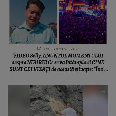
RADIOIMPULS.RO
VIDEO Selly, ANUNȚUL MOMENTULUI
despre NIBIRU! Ce se va întâmpla și CINE
SUNT CEI VIZAȚI de această situație: "Îmi e
ciudă că..."