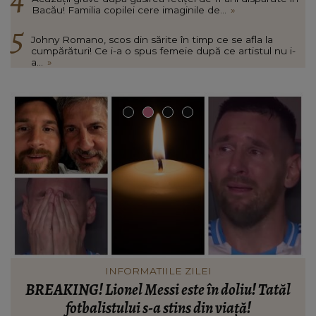
Bacău! Familia copilei cere imaginile de...
»
Johny Romano, scos din sărite în timp ce se afla la
cumpărături! Ce i-a o spus femeie după ce artistul nu i-
a...
»
INFORMATIILE ZILEI
Când vor putea intra locatarii în blocul din
Rahova, la aproape 10 luni de la explozie. Ciprian
d