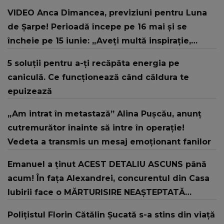
VIDEO Anca Dimancea, previziuni pentru Luna
de Șarpe! Perioadă începe pe 16 mai și se
încheie pe 15 iunie: „Aveți multă inspirație,
foarte multă intuiție.”
5 soluții pentru a-ți recăpăta energia pe
caniculă. Ce funcționează când căldura te
epuizează
„Am intrat în metastază” Alina Pușcău, anunț
cutremurător înainte să intre în operație!
Vedeta a transmis un mesaj emoționant fanilor
Emanuel a ținut ACEST DETALIU ASCUNS până
acum! În fața Alexandrei, concurentul din Casa
Iubirii face o MĂRTURISIRE NEAȘTEPTATĂ
despre mama sa: "I-am spus și ei în față, eu nu
Polițistul Florin Cătălin Șucată s-a stins din viață
te iubesc pentru că..."