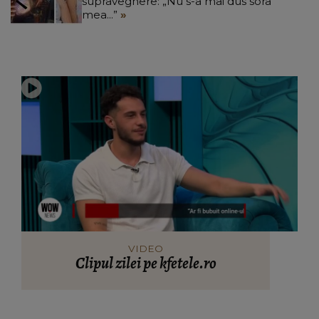
supraveghere: „Nu s-a mai dus sora
mea...”
VIDEO
Clipul zilei pe kfetele.ro