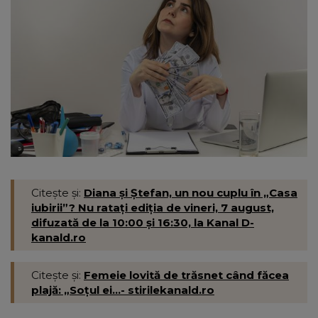
Citește și:
Diana și Ștefan, un nou cuplu în „Casa
iubirii”? Nu ratați ediția de vineri, 7 august,
difuzată de la 10:00 și 16:30, la Kanal D-
kanald.ro
Citește și:
Femeie lovită de trăsnet când făcea
plajă: „Soțul ei...- stirilekanald.ro