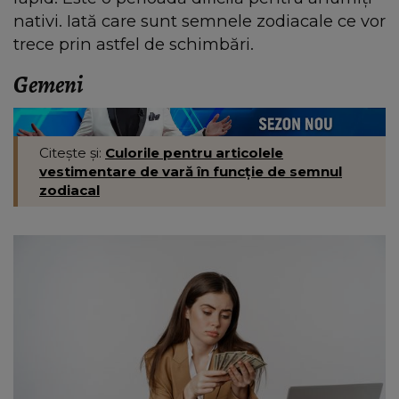
nativi. Iată care sunt semnele zodiacale ce vor
trece prin astfel de schimbări.
Gemeni
Citește și:
Culorile pentru articolele
vestimentare de vară în funcție de semnul
zodiacal