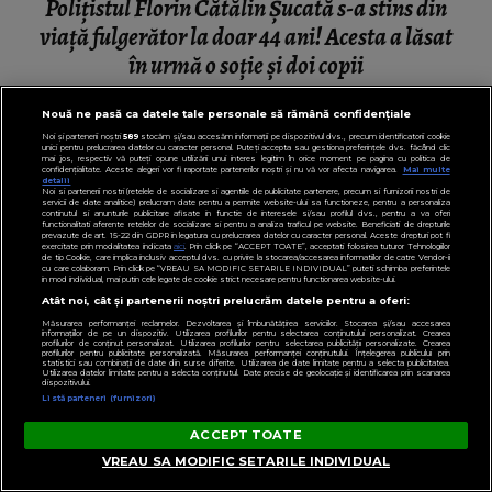
Polițistul Florin Cătălin Șucată s-a stins din
viață fulgerător la doar 44 ani! Acesta a lăsat
în urmă o soție și doi copii
Nouă ne pasă ca datele tale personale să rămână confidențiale
Noi și partenerii noștri
589
stocăm și/sau accesăm informații pe dispozitivul dvs., precum identificatorii cookie
unici pentru prelucrarea datelor cu caracter personal. Puteți accepta sau gestiona preferințele dvs. făcând clic
mai jos, respectiv vă puteți opune utilizării unui interes legitim în orice moment pe pagina cu politica de
PENTRU TINE
confidențialitate. Aceste alegeri vor fi raportate partenerilor noștri și nu vă vor afecta navigarea.
Mai multe
detalii
Noi si partenerii nostri (retelele de socializare si agentiile de publicitate partenere, precum si furnizorii nostri de
servicii de date analitice) prelucram date pentru a permite website-ului sa functioneze, pentru a personaliza
continutul si anunturile publicitare afisate in functie de interesele si/sau profilul dvs., pentru a va oferi
functionalitati aferente retelelor de socializare si pentru a analiza traficul pe website. Beneficiati de drepturile
prevazute de art. 15-22 din GDPR in legatura cu prelucrarea datelor cu caracter personal. Aceste drepturi pot fi
exercitate prin modalitatea indicata
aici
. Prin click pe “ACCEPT TOATE”, acceptati folosirea tuturor Tehnologiilor
de tip Cookie, care implica inclusiv acceptul dvs. cu privire la stocarea/accesarea informatiilor de catre Vendor-ii
cu care colaboram. Prin click pe “VREAU SA MODIFIC SETARILE INDIVIDUAL” puteti schimba preferintele
in mod individual, mai putin cele legate de cookie strict necesare pentru functionarea website-ului.
Atât noi, cât și partenerii noștri prelucrăm datele pentru a oferi:
Măsurarea performanței reclamelor. Dezvoltarea și îmbunătățirea serviciilor. Stocarea și/sau accesarea
informațiilor de pe un dispozitiv. Utilizarea profilurilor pentru selectarea conținutului personalizat. Crearea
profilurilor de conținut personalizat. Utilizarea profilurilor pentru selectarea publicității personalizate. Crearea
profilurilor pentru publicitate personalizată. Măsurarea performanței conținutului. Înțelegerea publicului prin
statistici sau combinații de date din surse diferite. Utilizarea de date limitate pentru a selecta publicitatea.
Utilizarea datelor limitate pentru a selecta conținutul. Date precise de geolocație și identificarea prin scanarea
dispozitivului.
Listă parteneri (furnizori)
ACCEPT TOATE
VREAU SA MODIFIC SETARILE INDIVIDUAL