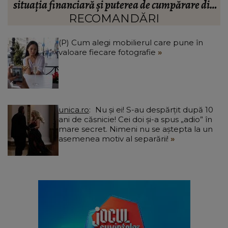
n
“Doi ochi ce m-au înșelat.”
”
RECOMANDĂRI
(P) Cum alegi mobilierul care pune în
valoare fiecare fotografie
unica.ro
Nu și ei! S-au despărțit după 10
ani de căsnicie! Cei doi și-a spus „adio” în
mare secret. Nimeni nu se aștepta la un
asemenea motiv al separării!