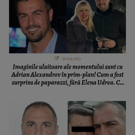
VIVA.RO
Imaginile uluitoare ale momentului sunt cu
Adrian Alexandrov în prim-plan! Cum a fost
surprins de paparazzi, fără Elena Udrea. Cu
cine s-a întâlnit partenerul fostei politiciene în
București! Gestul lui...