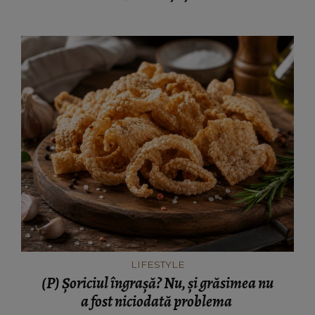
LIFESTYLE
(P) Șoriciul îngrașă? Nu, și grăsimea nu
a fost niciodată problema