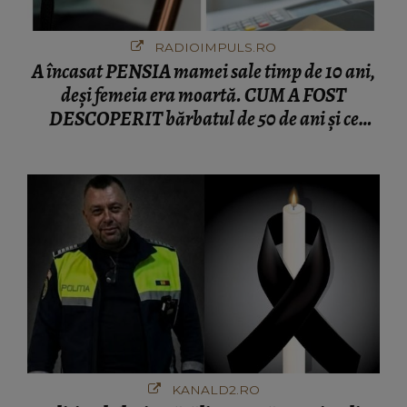
RADIOIMPULS.RO
A încasat PENSIA mamei sale timp de 10 ani,
deși femeia era moartă. CUM A FOST
DESCOPERIT bărbatul de 50 de ani și ce
afacere a deschis cu banii obținuți? SUMA E
COLOSALĂ
KANALD2.RO