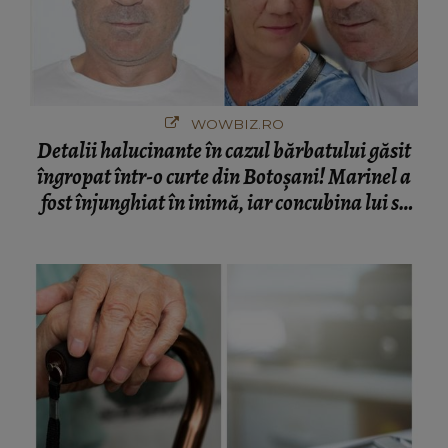
WOWBIZ.RO
Detalii halucinante în cazul bărbatului găsit
îngropat într-o curte din Botoșani! Marinel a
fost înjunghiat în inimă, iar concubina lui se
numără printre suspecți