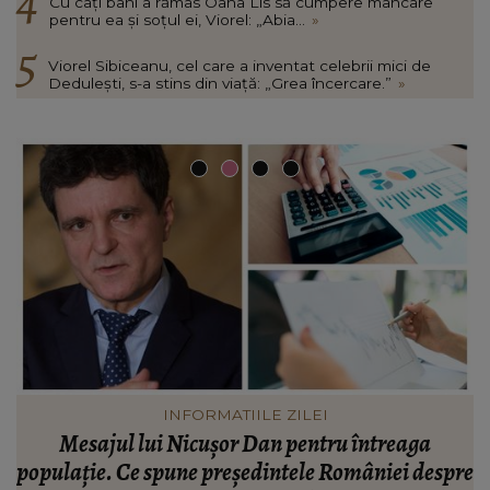
Cu câți bani a rămas Oana Lis să cumpere mâncare
pentru ea și soțul ei, Viorel: „Abia...
»
Viorel Sibiceanu, cel care a inventat celebrii mici de
Dedulești, s-a stins din viață: „Grea încercare.”
»
VEDETE
Valentin Sanfira, acuzații despre infidelitate? Ce
re
mărturisiri a făcut artistul de muzică populară:
m