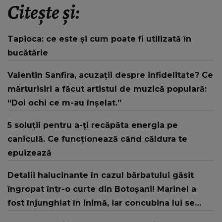
Citește și:
Tapioca: ce este și cum poate fi utilizată în
bucătărie
Valentin Sanfira, acuzații despre infidelitate? Ce
mărturisiri a făcut artistul de muzică populară:
“Doi ochi ce m-au înșelat.”
5 soluții pentru a-ți recăpăta energia pe
caniculă. Ce funcționează când căldura te
epuizează
Detalii halucinante în cazul bărbatului găsit
îngropat într-o curte din Botoșani! Marinel a
fost înjunghiat în inimă, iar concubina lui se
numără printre suspecți