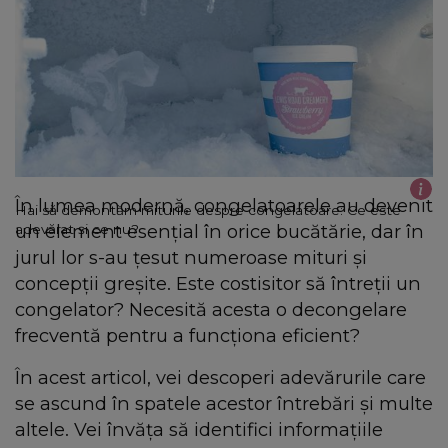
În lumea modernă, congelatoarele au devenit
Hai să demontăm miturile despre congelatoare: Ce este
un element esențial în orice bucătărie, dar în
adevărat și ce nu?
jurul lor s-au țesut numeroase mituri și
concepții greșite. Este costisitor să întreții un
congelator? Necesită acesta o decongelare
frecventă pentru a funcționa eficient?
În acest articol, vei descoperi adevărurile care
se ascund în spatele acestor întrebări și multe
altele. Vei învăța să identifici informațiile