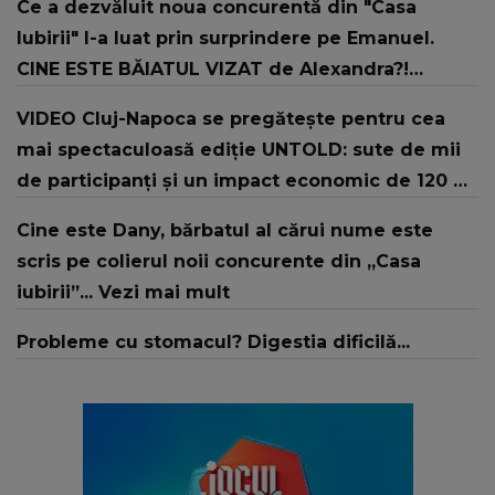
Ce a dezvăluit noua concurentă din "Casa
Iubirii" l-a luat prin surprindere pe Emanuel.
CINE ESTE BĂIATUL VIZAT de Alexandra?!
Aflându-se în fața faptului împlinit, A
VIDEO Cluj-Napoca se pregătește pentru cea
RECUNOSCUT IMEDIAT: "Am avut..."
mai spectaculoasă ediție UNTOLD: sute de mii
de participanți și un impact economic de 120 de
milioane de euro
Cine este Dany, bărbatul al cărui nume este
scris pe colierul noii concurente din „Casa
iubirii”... Vezi mai mult
Probleme cu stomacul? Digestia dificilă...