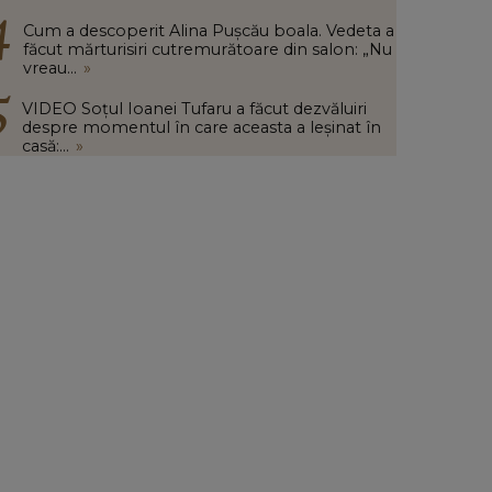
Cum a descoperit Alina Pușcău boala. Vedeta a
făcut mărturisiri cutremurătoare din salon: „Nu
vreau...
»
VIDEO Soțul Ioanei Tufaru a făcut dezvăluiri
despre momentul în care aceasta a leșinat în
casă:...
»