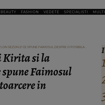
BEAUTY
FASHION
VEDETE
SPECIALISTI
MULT
I
EXATLON SEZON 2! CE SPUNE FAIMOSUL DESPRE O POSIBILA
 Kirita si la
e spune Faimosul
toarcere in