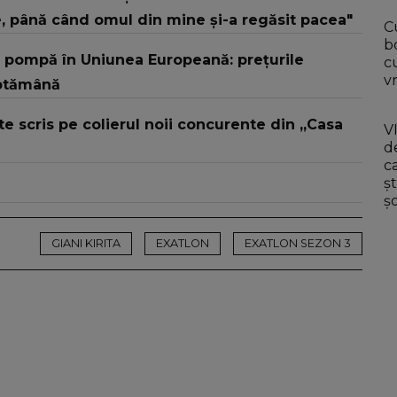
e, până când omul din mine și-a regăsit pacea"
C
b
 pompă în Uniunea Europeană: prețurile
c
v
ăptămână
te scris pe colierul noii concurente din „Casa
V
d
c
ș
ș
GIANI KIRITA
EXATLON
EXATLON SEZON 3