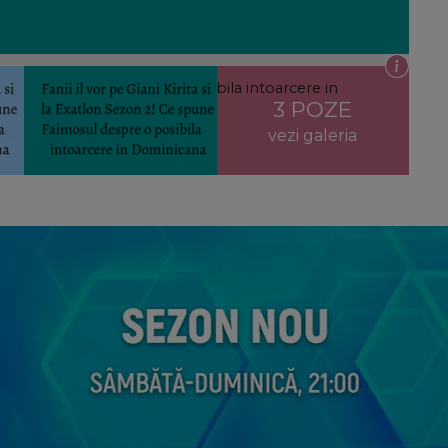
Ce spune Faimosul despre o posibila intoarcere in
3 POZE
vezi galeria