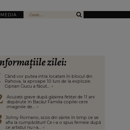
IMEDIA
nformațiile zilei:
Când vor putea intra locatarii în blocul din
Rahova, la aproape 10 luni de la explozie.
Ciprian Ciucu a făcut...
»
Acuzații grave după găsirea fetiței de 11 ani
dispărute în Bacău! Familia copilei cere
imaginile de...
»
Johny Romano, scos din sărite în timp ce se
afla la cumpărături! Ce i-a o spus femeie după
ce artistul nu i-a...
»