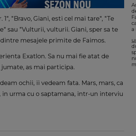
A
d
F
 1", "Bravo, Giani, esti cel mai tare", "Te
c
e" sau "Vulturii, vulturii. Giani, sper sa te
a
va dintre mesajele primite de Faimos.
u
du
s
erienta Exatlon. Sa nu mai fie atat de
n
mo
i jumate, as mai participa.
ideam ochii, ii vedeam fata. Mars, mars, ca
a, in urma cu o saptamana, intr-un interviu