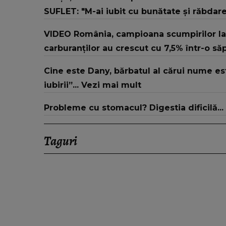
SUFLET: "M-ai iubit cu bunătate și răbdar
VIDEO România, campioana scumpirilor la
carburanților au crescut cu 7,5% într-o s
Cine este Dany, bărbatul al cărui nume es
iubirii”... Vezi mai mult
Probleme cu stomacul? Digestia dificilă...
Taguri