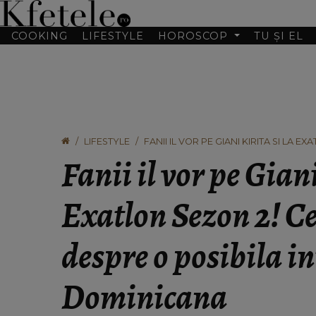
COOKING
LIFESTYLE
HOROSCOP
TU ȘI EL
LIFESTYLE
FANII IL VOR PE GIANI KIRITA SI LA 
INTOARCERE IN DOMINICANA
Fanii il vor pe Giani
Exatlon Sezon 2! C
despre o posibila in
Dominicana