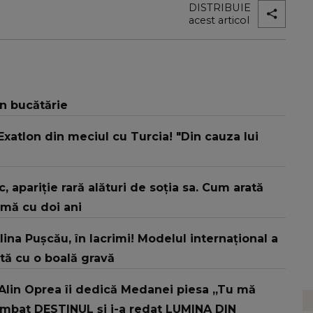
DISTRIBUIE
acest articol
în bucătărie
 Exatlon din meciul cu Turcia! "Din cauza lui
sic, apariție rară alături de soția sa. Cum arată
rmă cu doi ani
ina Pușcău, în lacrimi! Modelul internațional a
ată cu o boală gravă
Alin Oprea îi dedică Medanei piesa „Tu mă
himbat DESTINUL și i-a redat LUMINA DIN