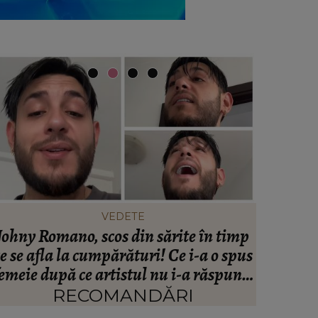
VEDETE
Johny Romano, scos din sărite în timp
Cum a d
e se afla la cumpărături! Ce i-a o spus
Ve
emeie după ce artistul nu i-a răspuns:
cutremu
“Nu bagi…”
RECOMANDĂRI