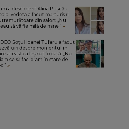
um a descoperit Alina Pușcău
oala. Vedeta a făcut mărturisiri
utremurătoare din salon: „Nu
reau să vă fie milă de mine.”
IDEO Soțul Ioanei Tufaru a făcut
ezvăluiri despre momentul în
are aceasta a leșinat în casă: „Nu
tiam ce să fac, eram în stare de
oc.”