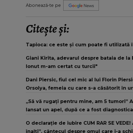
Abonează-te pe
Citește și:
Tapioca: ce este și cum poate fi utilizată 
Giani Kirita, adevarul despre bataia de la
Ionut m-am certat cu turcii"
Dani Piersic, fiul cel mic al lui Florin Pier
Orsolya, femeia cu care s-a căsătorit în u
„Să vă rugați pentru mine, am 5 tumori” Al
lansat un apel, după ce a fost diagnostic
O declarație de iubire CUM RAR SE VEDE! 
înalți”, cântecul despre omul care i-a sc