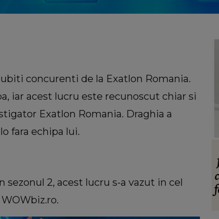
 iubiti concurenti de la Exatlon Romania.
a, iar acest lucru este recunoscut chiar si
astigator Exatlon Romania. Draghia a
olo fara echipa lui.
INFORMATIILE ZILEI
ăcut
Acuzații grave după găsirea fetiței de
care
11 ani dispărute în Bacău! Familia
c
in sezonul 2, acest lucru s-a vazut in cel
iam ce
copilei cere imaginile de pe camerele de
f
l WOWbiz.ro.
supraveghere: „Nu s-a mai dus sora
mea...”