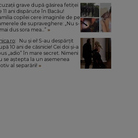
cuzații grave după găsirea fetiței
e 11 ani dispărute în Bacău!
amilia copilei cere imaginile de pe
amerele de supraveghere: „Nu s-
 mai dus sora mea...”
nica.ro
Nu și ei! S-au despărțit
pă 10 ani de căsnicie! Cei doi și-a
pus „adio” în mare secret. Nimeni
u se aștepta la un asemenea
tiv al separării!