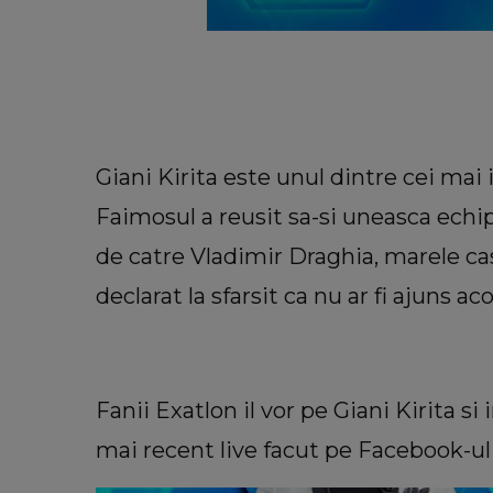
Giani Kirita este unul dintre cei mai
Faimosul a reusit sa-si uneasca echip
de catre Vladimir Draghia, marele c
declarat la sfarsit ca nu ar fi ajuns ac
VEDETE
VIDEO Soțul Ioanei Tufaru a f
dezvăluiri despre momentul în 
Fanii Exatlon il vor pe Giani Kirita si 
aceasta a leșinat în casă: „Nu șt
mai recent live facut pe Facebook-u
să fac, eram în stare de șoc.”