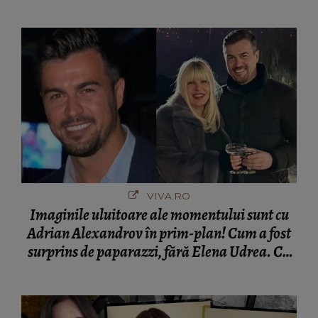
VIVA.RO
Imaginile uluitoare ale momentului sunt cu
Adrian Alexandrov în prim-plan! Cum a fost
surprins de paparazzi, fără Elena Udrea. Cu
cine s-a întâlnit partenerul fostei politiciene în
București! Gestul lui...