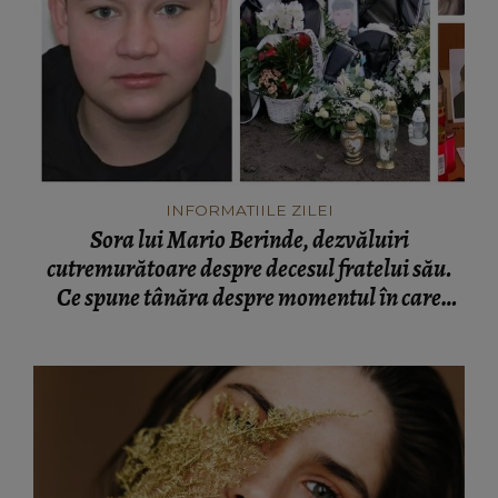
INFORMATIILE ZILEI
Sora lui Mario Berinde, dezvăluiri
cutremurătoare despre decesul fratelui său.
Ce spune tânăra despre momentul în care
adolescentul și-a pierdut viața: “Nu a fost față
în față.”