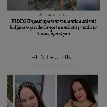
KANALD2.RO
VIDEO Un gest aparent romantic a stârnit
indignare și a declanșat o anchetă penală pe
Transfăgărășan
PENTRU TINE