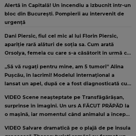
Alertă în Capitală! Un incendiu a izbucnit într-un
bloc din București. Pompierii au intervenit de
urgență
Dani Piersic, fiul cel mic al lui Florin Piersic,
apariție rară alături de soția sa. Cum arată
Orsolya, femeia cu care s-a căsătorit în urmă cu
doi ani
„Să vă rugați pentru mine, am 5 tumori” Alina
Pușcău, în lacrimi! Modelul internațional a
lansat un apel, după ce a fost diagnosticată cu
o boală gravă
VIDEO Scene neașteptate pe Transfăgărășan,
surprinse în imagini. Un urs A FĂCUT PRĂPĂD la
o mașină, iar momentul când animalul a început
să o distrugă i-a lăsat pe MARTORI FĂRĂ
VIDEO Salvare dramatică pe o plajă de pe insula
REACȚIE. Ce a urmat și ce s-a întâmplat cu