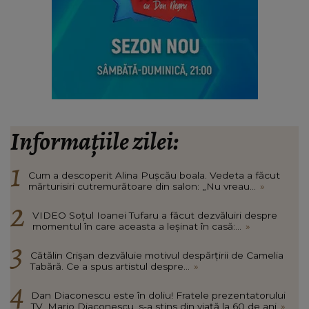
Informațiile zilei:
Cum a descoperit Alina Pușcău boala. Vedeta a făcut
mărturisiri cutremurătoare din salon: „Nu vreau...
»
VIDEO Soțul Ioanei Tufaru a făcut dezvăluiri despre
momentul în care aceasta a leșinat în casă:...
»
Cătălin Crișan dezvăluie motivul despărțirii de Camelia
Tabără. Ce a spus artistul despre...
»
Dan Diaconescu este în doliu! Fratele prezentatorului
TV, Mario Diaconescu, s-a stins din viață la 60 de ani
»