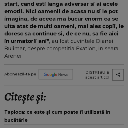
start, cand esti langa adversar si ai acele
emotii. Nici oamenii de acasa nu si le pot
imagina, de aceea ma bucur enorm ca se
uita atat de multi oameni, mai ales copii, le
doresc sa continue si, de ce nu, sa fie aici
in urmatorii ani"
, au fost cuvintele Dianei
Bulimar, despre competitia Exatlon, in seara
Arenei.
DISTRIBUIE
Abonează-te pe
acest articol
Citește și:
Tapioca: ce este și cum poate fi utilizată în
bucătărie