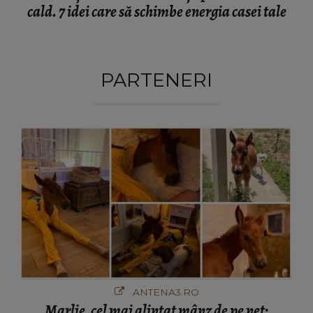
cald. 7 idei care să schimbe energia casei tale
PARTENERI
ANTENA3.RO
Marlie, cel mai alintat mânz de pe net: