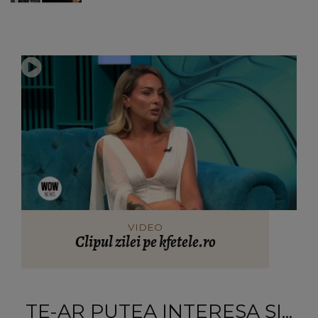
VIDEO
Clipul zilei pe kfetele.ro
TE-AR PUTEA INTERESA ȘI...