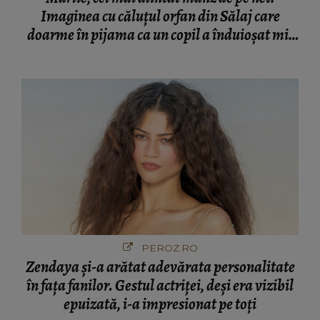
Imaginea cu căluțul orfan din Sălaj care
doarme în pijama ca un copil a înduioșat mii
de români
PEROZ.RO
Zendaya și-a arătat adevărata personalitate
în fața fanilor. Gestul actriței, deși era vizibil
epuizată, i-a impresionat pe toți