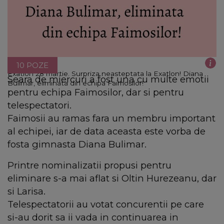
10 POZE
Exatlon 28 martie. Surpriza neasteptata la Exatlon! Diana
Seara de miercuri a fost una cu multe emotii
Bulimar, eliminata din echipa Faimosilor!
pentru echipa Faimosilor, dar si pentru
telespectatori.
Faimosii au ramas fara un membru important
al echipei, iar de data aceasta este vorba de
fosta gimnasta Diana Bulimar.
Printre nominalizatii propusi pentru
eliminare s-a mai aflat si Oltin Hurezeanu, dar
si Larisa.
Telespectatorii au votat concurentii pe care
si-au dorit sa ii vada in continuarea in