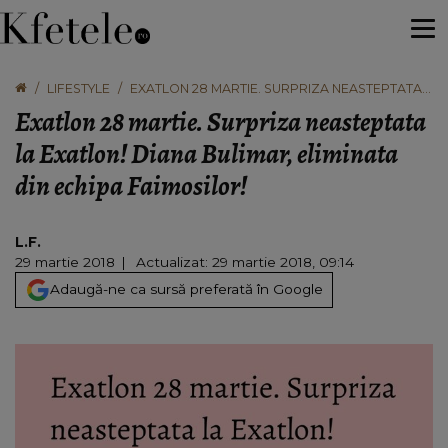
LIFESTYLE
EXATLON 28 MARTIE. SURPRIZA NEASTEPTATA
LA EXATLON! DIANA BULIMAR, ELIMINATA DIN
Exatlon 28 martie. Surpriza neasteptata
ECHIPA FAIMOSILOR!
la Exatlon! Diana Bulimar, eliminata
din echipa Faimosilor!
L.F.
29 martie 2018
Actualizat: 29 martie 2018, 09:14
Adaugă-ne ca sursă preferată în Google