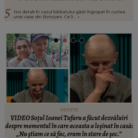
Noi detalii în cazul bărbatului găsit îngropat în curtea
unei case din Botoșani. Ce îi...
»
VEDETE
Cătălin Crișan dezvăluie motivul despărțirii de
ă:
Camelia Tabără. Ce a spus artistul despre
standardele fostei partenere: „Nu pot să...”