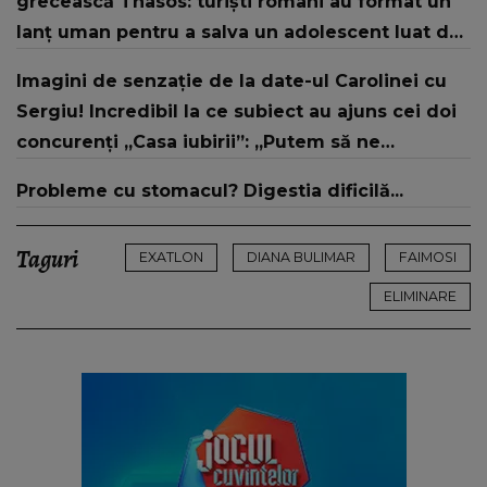
grecească Thasos: turiști români au format un
proprietarii autoturismului
lanț uman pentru a salva un adolescent luat de
valuri
Imagini de senzație de la date-ul Carolinei cu
Sergiu! Incredibil la ce subiect au ajuns cei doi
concurenți „Casa iubirii”: „Putem să ne
despărțim”
Probleme cu stomacul? Digestia dificilă...
Taguri
EXATLON
DIANA BULIMAR
FAIMOSI
ELIMINARE