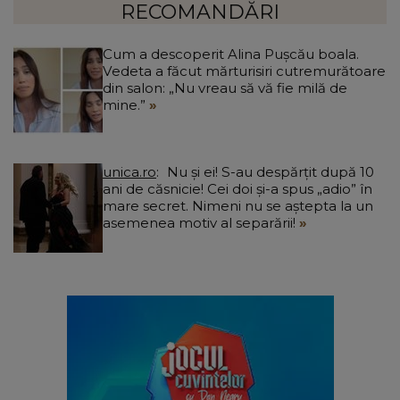
RECOMANDĂRI
Cum a descoperit Alina Pușcău boala.
Vedeta a făcut mărturisiri cutremurătoare
din salon: „Nu vreau să vă fie milă de
mine.”
unica.ro
Nu și ei! S-au despărțit după 10
ani de căsnicie! Cei doi și-a spus „adio” în
mare secret. Nimeni nu se aștepta la un
asemenea motiv al separării!