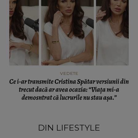
VEDETE
Ce i-ar transmite Cristina Spătar versiunii din
trecut dacă ar avea ocazia: “Viața mi-a
demosntrat că lucrurile nu stau așa.”
DIN LIFESTYLE