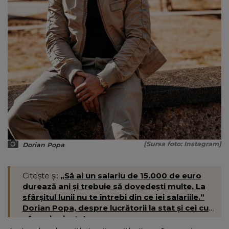
[Sursa foto: Instagram]
Dorian Popa
Citește și:
„Să ai un salariu de 15.000 de euro
durează ani și trebuie să dovedești multe. La
sfârșitul lunii nu te întrebi din ce iei salariile.”
Dorian Popa, despre lucrătorii la stat și cei cu
afaceri private!