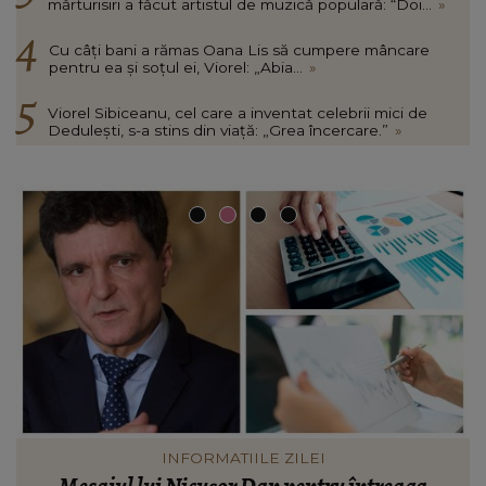
mărturisiri a făcut artistul de muzică populară: “Doi...
»
Cu câți bani a rămas Oana Lis să cumpere mâncare
pentru ea și soțul ei, Viorel: „Abia...
»
Viorel Sibiceanu, cel care a inventat celebrii mici de
Dedulești, s-a stins din viață: „Grea încercare.”
»
VEDETE