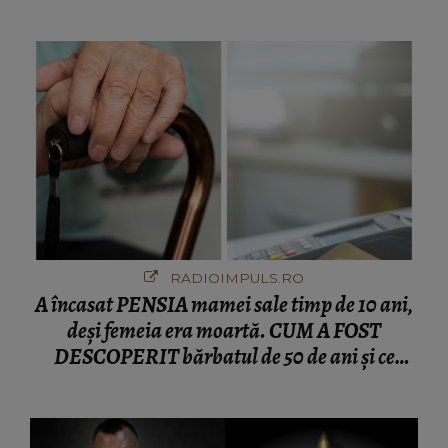
numără printre suspecți
RADIOIMPULS.RO
A încasat PENSIA mamei sale timp de 10 ani,
deși femeia era moartă. CUM A FOST
DESCOPERIT bărbatul de 50 de ani și ce
afacere a deschis cu banii obținuți? SUMA E
COLOSALĂ