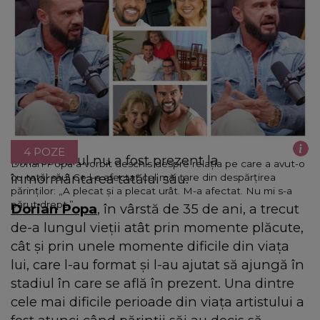
4 POZE
Influencerul nu a fost prezent la
Dorian Popa a vorbit deschis despre relația pe care a avut-o
înmormântarea tatălui său.
cu tatăl său! Ce l-a afectat cel mai tare din despărțirea
părinților: „A plecat și a plecat urât. M-a afectat. Nu mi s-a
părut drept.”
Dorian Popa
, în vârstă de 35 de ani, a trecut
de-a lungul vieții atât prin momente plăcute,
cât și prin unele momente dificile din viața
lui, care l-au format și l-au ajutat să ajungă în
stadiul în care se află în prezent. Una dintre
cele mai dificile perioade din viața artistului a