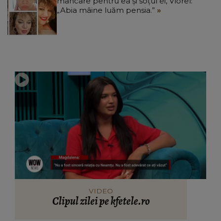
mâncare pentru ea și soțul ei, Viorel:
„Abia mâine luăm pensia.”
VIDEO
Clipul zilei pe kfetele.ro