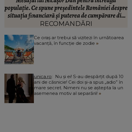
Valentin Sanfira, acuzații despre infidelitate? Ce
re
mărturisiri a făcut artistul de muzică populară:
m
n
“Doi ochi ce m-au înșelat.”
”
RECOMANDĂRI
Ce oraș ar trebui să vizitezi în urnătoarea
vacanță, în funcție de zodie
unica.ro
Nu și ei! S-au despărțit după 10
ani de căsnicie! Cei doi și-a spus „adio” în
mare secret. Nimeni nu se aștepta la un
asemenea motiv al separării!