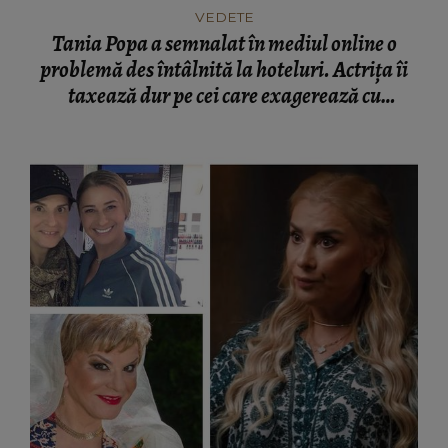
VEDETE
Tania Popa a semnalat în mediul online o
problemă des întâlnită la hoteluri. Actrița îi
taxează dur pe cei care exagerează cu
mâncarea la micul dejun! „Purtați-vă
civilizați și în lume!”