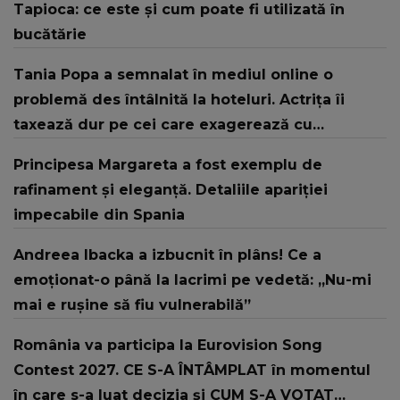
Tapioca: ce este și cum poate fi utilizată în
bucătărie
Tania Popa a semnalat în mediul online o
problemă des întâlnită la hoteluri. Actrița îi
taxează dur pe cei care exagerează cu
mâncarea la micul dejun! „Purtați-vă civilizați și
Principesa Margareta a fost exemplu de
în lume!”
rafinament și eleganță. Detaliile apariției
impecabile din Spania
Andreea Ibacka a izbucnit în plâns! Ce a
emoționat-o până la lacrimi pe vedetă: „Nu-mi
mai e rușine să fiu vulnerabilă”
România va participa la Eurovision Song
Contest 2027. CE S-A ÎNTÂMPLAT în momentul
în care s-a luat decizia și CUM S-A VOTAT