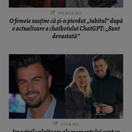
PEROZ.RO
O femeie susține că și-a pierdut „iubitul” după
o actualizare a chatbotului ChatGPT: „Sunt
devastată”
VIVA.RO
Imaginile uluitoare ale momentului sunt cu