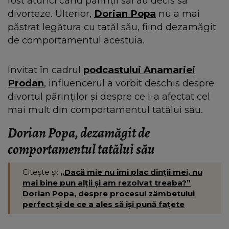
fost atunci când părinții săi au decis să
divorțeze. Ulterior,
Dorian Popa
nu a mai
păstrat legătura cu tatăl său, fiind dezamăgit
de comportamentul acestuia.
Invitat în cadrul
podcastului Anamariei
Prodan
, influencerul a vorbit deschis despre
divorțul părinților și despre ce l-a afectat cel
mai mult din comportamentul tatălui său.
Dorian Popa, dezamăgit de
comportamentul tatălui său
Citește și:
„Dacă mie nu îmi plac dinții mei, nu
mai bine pun alții și am rezolvat treaba?”
Dorian Popa, despre procesul zâmbetului
perfect și de ce a ales să își pună fațete