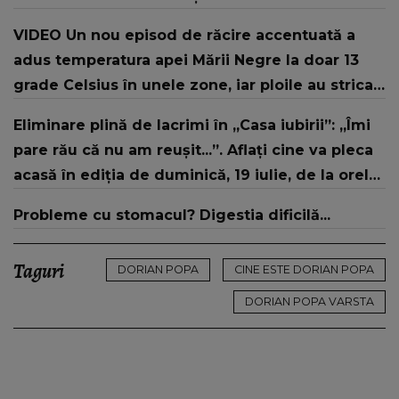
revenirea în concurs: "Reprezintă un proiect
VIDEO Un nou episod de răcire accentuată a
strategic de..."
adus temperatura apei Mării Negre la doar 13
grade Celsius în unele zone, iar ploile au stricat
vacanțele turiștilor pe litoral
Eliminare plină de lacrimi în „Casa iubirii”: „Îmi
pare rău că nu am reușit...”. Aflați cine va pleca
acasă în ediția de duminică, 19 iulie, de la orele
16:00 și 19:00, doar la Kanal D
Probleme cu stomacul? Digestia dificilă...
Taguri
DORIAN POPA
CINE ESTE DORIAN POPA
DORIAN POPA VARSTA