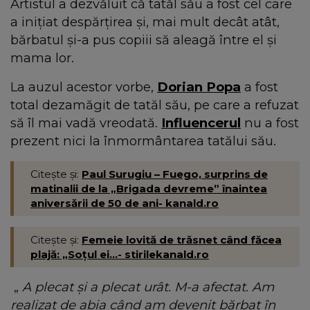
Artistul a dezvăluit că tatăl său a fost cel care
a inițiat despărțirea și, mai mult decât atât,
bărbatul și-a pus copiii să aleagă între el și
mama lor.
La auzul acestor vorbe,
Dorian Popa
a fost
total dezamăgit de tatăl său, pe care a refuzat
să îl mai vadă vreodată.
Influencerul
nu a fost
prezent nici la înmormântarea tatălui său.
Citește și:
Paul Surugiu – Fuego, surprins de
matinalii de la „Brigada devreme” înaintea
aniversării de 50 de ani- kanald.ro
Citește și:
Femeie lovită de trăsnet când făcea
plajă: „Soțul ei...- stirilekanald.ro
„
A plecat și a plecat urât. M-a afectat. Am
realizat de abia când am devenit bărbat în