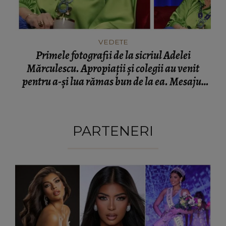
VEDETE
Primele fotografii de la sicriul Adelei
Mărculescu. Apropiații și colegii au venit
pentru a-și lua rămas bun de la ea. Mesajul
transmis de Iuliana Marciuc: „Așa o putem
vedea din nou.”
PARTENERI