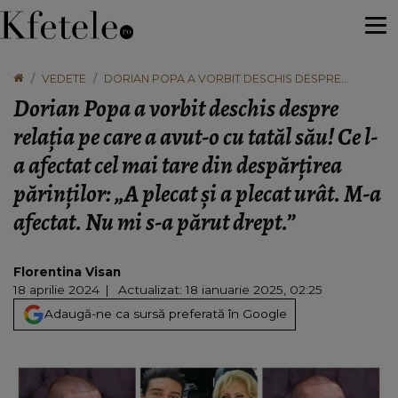
VEDETE
DORIAN POPA A VORBIT DESCHIS DESPRE
RELAȚIA PE CARE A AVUT-O CU TATĂL SĂU! CE L-A
Dorian Popa a vorbit deschis despre
AFECTAT CEL MAI TARE DIN DESPĂRȚIREA
PĂRINȚILOR: „A PLECAT ȘI A PLECAT URÂT. M-A
relația pe care a avut-o cu tatăl său! Ce l-
AFECTAT. NU MI S-A PĂRUT DREPT.”
a afectat cel mai tare din despărțirea
părinților: „A plecat și a plecat urât. M-a
afectat. Nu mi s-a părut drept.”
Florentina Visan
18 aprilie 2024
Actualizat: 18 ianuarie 2025, 02:25
Adaugă-ne ca sursă preferată în Google