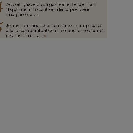
Acuzații grave după găsirea fetiței de 11 ani
dispărute în Bacău! Familia copilei cere
imaginile de...
»
Johny Romano, scos din sărite în timp ce se
afla la cumpărături! Ce i-a o spus femeie după
ce artistul nu i-a...
»