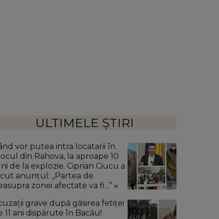
ULTIMELE ȘTIRI
ând vor putea intra locatarii în
locul din Rahova, la aproape 10
uni de la explozie. Ciprian Ciucu a
ăcut anunțul: „Partea de
easupra zonei afectate va fi...”
cuzații grave după găsirea fetiței
e 11 ani dispărute în Bacău!