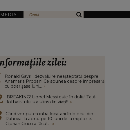
IMEDIA
nformațiile zilei:
Ronald Gavril, dezvăluire neașteptată despre
Anamaria Prodan! Ce spunea despre impresară
cu doar șase luni...
»
BREAKING! Lionel Messi este în doliu! Tatăl
fotbalistului s-a stins din viață!
»
Când vor putea intra locatarii în blocul din
Rahova, la aproape 10 luni de la explozie.
Ciprian Ciucu a făcut...
»