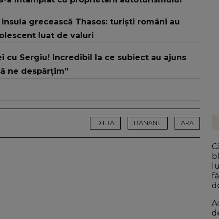
insula grecească Thasos: turiști români au
lescent luat de valuri
i cu Sergiu! Incredibil la ce subiect au ajuns
 să ne despărțim”
DIETA
BANANE
APA
C
b
l
f
d
A
d