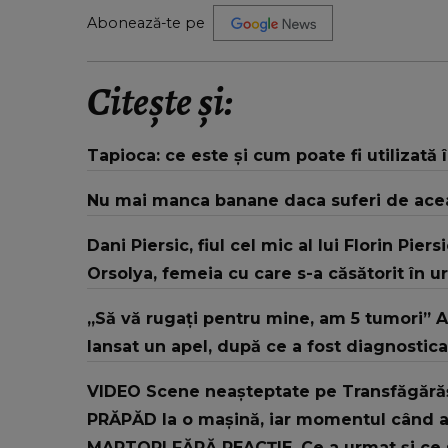
Abonează-te pe
Citește și:
Tapioca: ce este și cum poate fi utilizată 
Nu mai manca banane daca suferi de ace
Dani Piersic, fiul cel mic al lui Florin Pier
Orsolya, femeia cu care s-a căsătorit în u
„Să vă rugați pentru mine, am 5 tumori” Al
lansat un apel, după ce a fost diagnostic
VIDEO Scene neașteptate pe Transfăgărăș
PRĂPĂD la o mașină, iar momentul când ani
MARTORI FĂRĂ REACȚIE. Ce a urmat și ce s