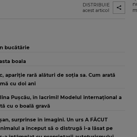
n
DISTRIBUIE
mo
acest articol
în bucătărie
asta boala
sic, apariție rară alături de soția sa. Cum arată
rmă cu doi ani
ina Pușcău, în lacrimi! Modelul internațional a
ată cu o boală gravă
an, surprinse în imagini. Un urs A FĂCUT
malul a început să o distrugă i-a lăsat pe
-a întâmplat cu proprietarii autoturismului