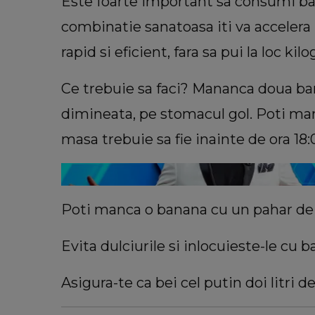
Este foarte important sa consumi ban
combinatie sanatoasa iti va accelera 
rapid si eficient, fara sa pui la loc kil
Ce trebuie sa faci? Mananca doua ba
INFORMATIILE ZILEI
Acuzații grave după găsirea feti
dimineata, pe stomacul gol. Poti man
11 ani dispărute în Bacău! Fam
masa trebuie sa fie inainte de ora 18:
copilei cere imaginile de pe camer
supraveghere: „Nu s-a mai dus 
mea...”
Poti manca o banana cu un pahar de a
Evita dulciurile si inlocuieste-le cu 
Asigura-te ca bei cel putin doi litri de