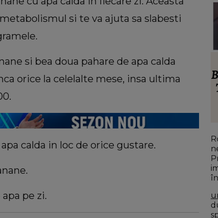
ane cu apa calda in fiecare zi. Aceasta
metabolismul si te va ajuta sa slabesti
ogramele.
nane si bea doua pahare de apa calda
VEDETE
ței de
Ronald Gavril, dezvăluire neașteptată
B
ca orice la celelalte mese, insa ultima
ilia
despre Anamaria Prodan! Ce spunea
00.
ele de
despre impresară cu doar șase luni
sora
înainte să o cunoască: „Ferească
Dumnezeu!”
R
pa calda in loc de orice gustare.
n
P
i
banane.
î
D
 apa pe zi.
u
du
s