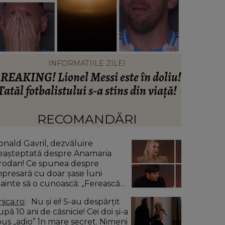
INFORMATIILE ZILEI
REAKING! Lionel Messi este în doliu!
Când vor 
Tatăl fotbalistului s-a stins din viață!
din Rah
expl
anunțu
RECOMANDĂRI
onald Gavril, dezvăluire
eașteptată despre Anamaria
rodan! Ce spunea despre
mpresară cu doar șase luni
nainte să o cunoască: „Ferească
umnezeu!”
nica.ro
Nu și ei! S-au despărțit
pă 10 ani de căsnicie! Cei doi și-a
pus „adio” în mare secret. Nimeni