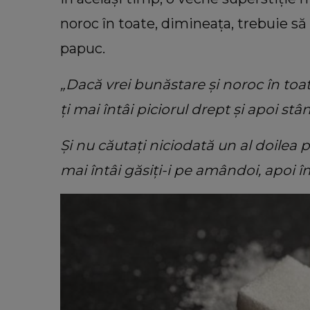
noroc în toate, dimineața, trebuie să p
papuc.
„Dacă vrei bunăstare și noroc în toa
ți mai întâi piciorul drept și apoi stâ
Și nu căutați niciodată un al doilea 
mai întâi găsiți-i pe amândoi, apoi î