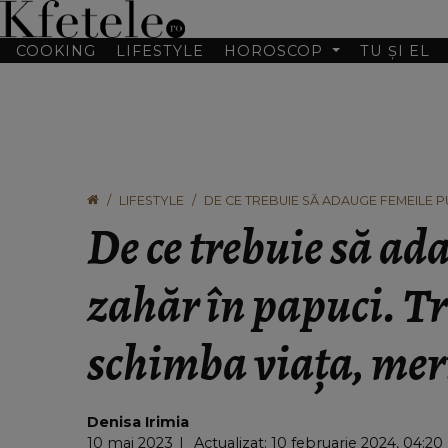
COOKING
LIFESTYLE
HOROSCOP
TU ȘI EL
LIFESTYLE
DE CE TREBUIE SĂ ADAUGE FEMEILE P
MERITĂ ÎNCERCAT
De ce trebuie să ad
zahăr în papuci. Tr
schimba viața, meri
Denisa Irimia
10 mai 2023
Actualizat: 10 februarie 2024, 04:20