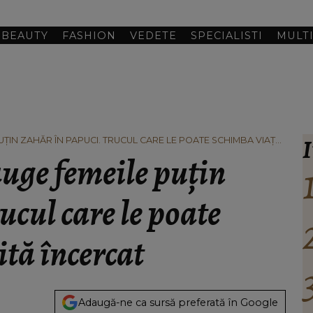
BEAUTY
FASHION
VEDETE
SPECIALISTI
MULT
I
UȚIN ZAHĂR ÎN PAPUCI. TRUCUL CARE LE POATE SCHIMBA VIAȚA,
auge femeile puțin
ucul care le poate
tă încercat
Adaugă-ne ca sursă preferată în Google