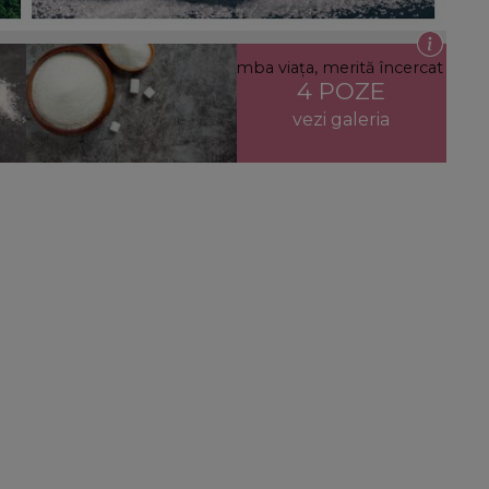
puci. Trucul care le poate schimba viața, merită încercat
4 POZE
vezi galeria