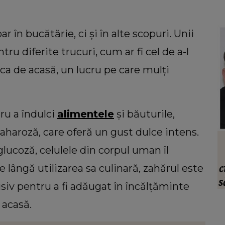
r în bucătărie, ci și în alte scopuri. Unii
u diferite trucuri, cum ar fi cel de a-l
ca de acasă, un lucru pe care mulți
ru a îndulci
alimentele
și băuturile,
zaharoză, care oferă un gust dulce intens.
VEDETE
lucoză, celulele din corpul uman îl
tar
Care este trucul Mariei Dragomiroiu
vea
pentru un păr atât de lung. Artista a
c
 lângă utilizarea sa culinară, zahărul este
t că
dezvăluit ce anume a ajutat-o când
s
lusiv pentru a fi adăugat în încălțăminte
avea probleme cu el: “Am învățat din
î
 acasă.
bătrâni.”