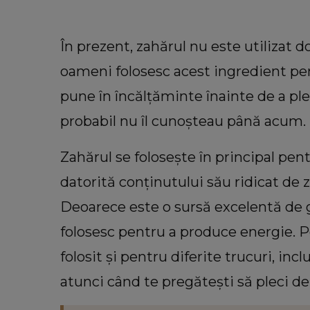
În prezent, zahărul nu este utilizat doa
oameni folosesc acest ingredient pentr
pune în încălțăminte înainte de a ple
probabil nu îl cunoșteau până acum.
Zahărul se folosește în principal pent
datorită conținutului său ridicat de 
VEDETE
Deoarece este o sursă excelentă de g
Ce i-ar transmite Cristina Spă
versiunii din trecut dacă ar a
folosesc pentru a produce energie. Pe
ocazia: “Viața mi-a demosntra
folosit și pentru diferite trucuri, inc
lucrurile nu stau așa.”
atunci când te pregătești să pleci de