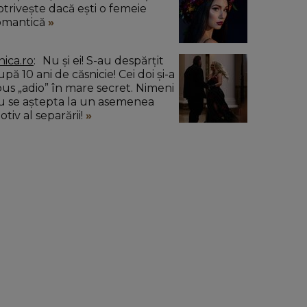
otrivește dacă ești o femeie
omantică
nica.ro
Nu și ei! S-au despărțit
pă 10 ani de căsnicie! Cei doi și-a
pus „adio” în mare secret. Nimeni
u se aștepta la un asemenea
tiv al separării!