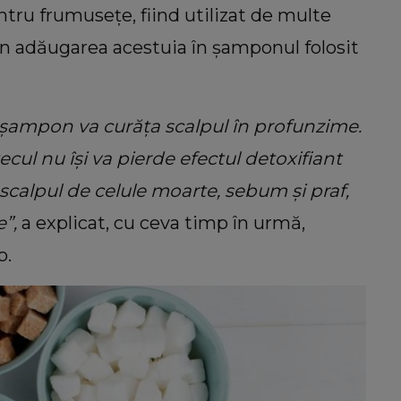
entru frumusețe, fiind utilizat de multe
n adăugarea acestuia în șamponul folosit
 șampon va curăța scalpul în profunzime.
cul nu își va pierde efectul detoxifiant
calpul de celule moarte, sebum și praf,
e”,
a explicat, cu ceva timp în urmă,
o.