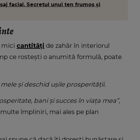
aj facial. Secretul unui ten frumos și
inte
i mici
cantități
de zahăr în interiorul
timp ce rostești o anumită formulă, poate
ele și deschid ușile prosperității.
rosperitate, bani și succes în viața mea”,
multe împliniri, mai ales pe plan
mai spune că dacă îți dorești bunăstare și