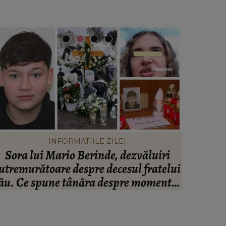
INFORMATIILE ZILEI
Sora lui Mario Berinde, dezvăluiri
Ce tip
utremurătoare despre decesul fratelui
funcție d
ău. Ce spune tânăra despre momentul
n care adolescentul și-a pierdut viața:
“Nu a fost față în față.”