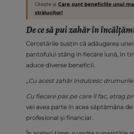
Citește și:
Care sunt beneficiile unui mas
strălucitor!
De ce să pui zahăr în încălțăm
Cercetările susțin că adăugarea une
pantofului stâng în fiecare lună, în 
aduce diverse beneficii.
„Cu acest zahăr îndulcesc drumurile m
Cu fiecare pas pe care îl fac, atrag p
vei avea parte în acea săptămâna de 
profesional și financiar.
În același timp, o veche superstiție 