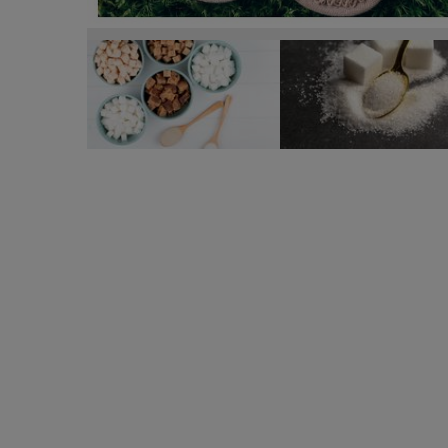
De ce trebuie să adauge femeile puțin zahăr în pa