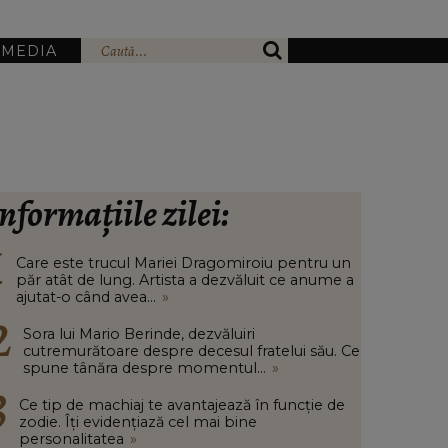
IMEDIA
nformațiile zilei:
Care este trucul Mariei Dragomiroiu pentru un
păr atât de lung. Artista a dezvăluit ce anume a
ajutat-o când avea...
»
Sora lui Mario Berinde, dezvăluiri
cutremurătoare despre decesul fratelui său. Ce
spune tânăra despre momentul...
»
Ce tip de machiaj te avantajează în funcție de
zodie. Îți evidențiază cel mai bine
personalitatea
»