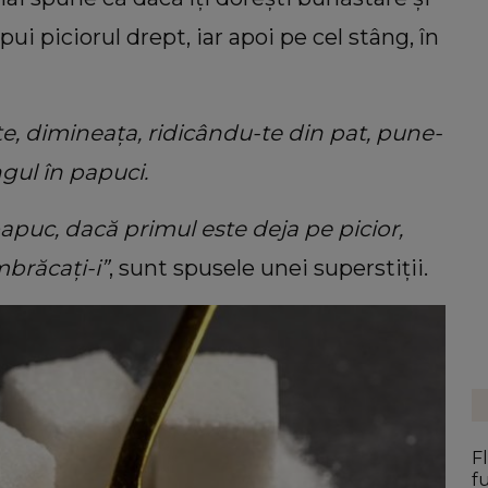
ui piciorul drept, iar apoi pe cel stâng, în
te, dimineața, ridicându-te din pat, pune-
ngul în papuci.
papuc, dacă primul este deja pe picior,
mbrăcați-i”
, sunt spusele unei superstiții.
F
f