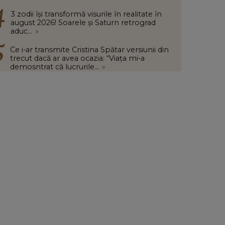
3 zodii își transformă visurile în realitate în
august 2026! Soarele și Saturn retrograd
aduc...
»
Ce i-ar transmite Cristina Spătar versiunii din
trecut dacă ar avea ocazia: “Viața mi-a
demosntrat că lucrurile...
»