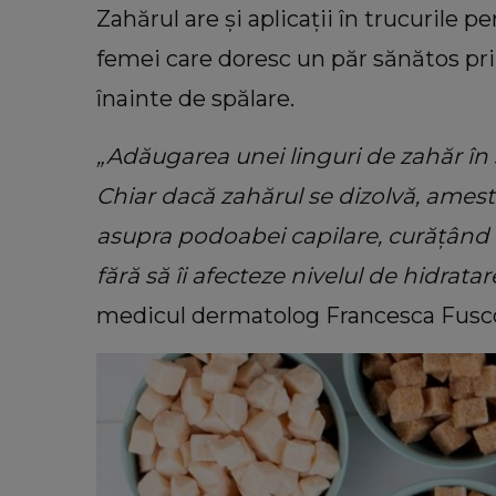
Zahărul are și aplicații în trucurile p
femei care doresc un păr sănătos pri
înainte de spălare.
„Adăugarea unei linguri de zahăr în
Chiar dacă zahărul se dizolvă, ameste
asupra podoabei capilare, curățând s
fără să îi afecteze nivelul de hidratar
medicul dermatolog Francesca Fusc