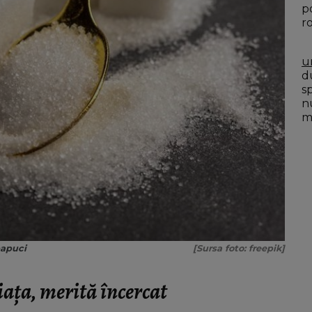
p
r
u
du
s
n
mo
papuci
[Sursa foto: freepik]
iața, merită încercat