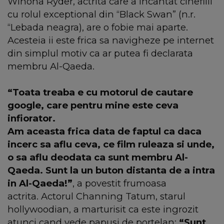
Winona Ryder, actrita care a incantat cinefilii
cu rolul exceptional din “Black Swan” (n.r.
“Lebada neagra), are o fobie mai aparte.
Acesteia ii este frica sa navigheze pe internet
din simplul motiv ca ar putea fi declarata
membru Al-Qaeda.
“Toata treaba e cu motorul de cautare
google, care pentru mine este ceva
infiorator.
Am aceasta frica data de faptul ca daca
incerc sa aflu ceva, ce film ruleaza si unde,
o sa aflu deodata ca sunt membru Al-
Qaeda. Sunt la un buton distanta de a intra
in Al-Qaeda!”
, a povestit frumoasa
actrita. Actorul Channing Tatum, starul
hollywoodian, a marturisit ca este ingrozit
atunci cand vede papusi de portelan:
“Sunt