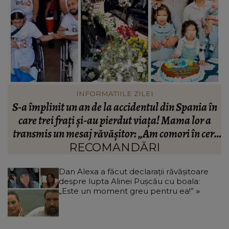
INFORMATIILE ZILEI
se
S-a împlinit un an de la accidentul din Spania în
L
care trei frați și-au pierdut viața! Mama lor a
transmis un mesaj răvășitor: „Am comori în cer,
dar mă doare.”
RECOMANDĂRI
Dan Alexa a făcut declarații răvășitoare
despre lupta Alinei Pușcău cu boala:
„Este un moment greu pentru ea!”