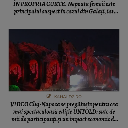
ÎN PROPRIA CURTE. Nepoata femeii este
principalul suspect în cazul din Galați, iar
DETALIUL DESCOPERIT DE
ANCHETATORI a șocat localnicii
KANALD2.RO
VIDEO Cluj-Napoca se pregătește pentru cea
mai spectaculoasă ediție UNTOLD: sute de
mii de participanți și un impact economic de
120 de milioane de euro