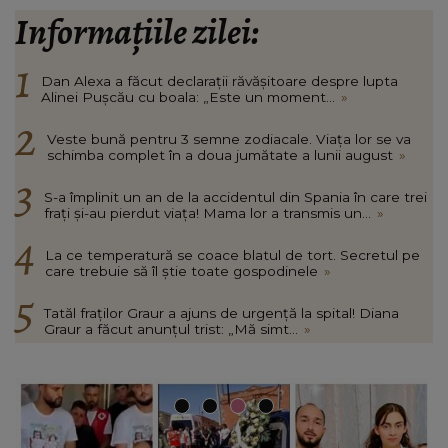
Informațiile zilei:
Dan Alexa a făcut declarații răvășitoare despre lupta
Alinei Pușcău cu boala: „Este un moment...
»
Veste bună pentru 3 semne zodiacale. Viața lor se va
schimba complet în a doua jumătate a lunii august
»
S-a împlinit un an de la accidentul din Spania în care trei
frați și-au pierdut viața! Mama lor a transmis un...
»
La ce temperatură se coace blatul de tort. Secretul pe
care trebuie să îl știe toate gospodinele
»
Tatăl fraților Graur a ajuns de urgență la spital! Diana
Graur a făcut anunțul trist: „Mă simt...
»