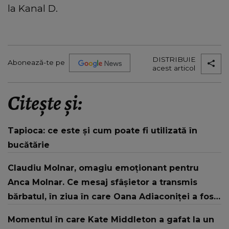
la Kanal D.
DISTRIBUIE
Abonează-te pe
acest articol
Citește și:
Tapioca: ce este și cum poate fi utilizată în
bucătărie
Claudiu Molnar, omagiu emoționant pentru
Anca Molnar. Ce mesaj sfâșietor a transmis
bărbatul, în ziua în care Oana Adiaconiței a fost
condusă pe ultimul drum: „Sunt coincidențe...”
Momentul în care Kate Middleton a gafat la un