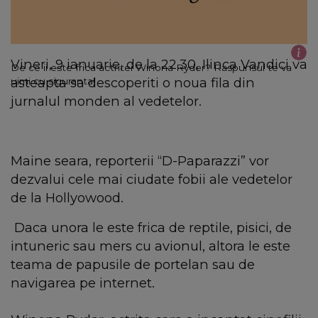
Vineri, 9 ianuarie, de la 22.30, Ilinca Vandici va
De ce ii este frica actritei Winona Ryder? Raspunsul te va
asteapta sa descoperiti o noua fila din
uimi cu siguranta!
jurnalul monden al vedetelor.
Maine seara, reporterii “D-Paparazzi” vor
dezvalui cele mai ciudate fobii ale vedetelor
de la Hollyowood.
Daca unora le este frica de reptile, pisici, de
intuneric sau mers cu avionul, altora le este
teama de papusile de portelan sau de
navigarea pe internet.