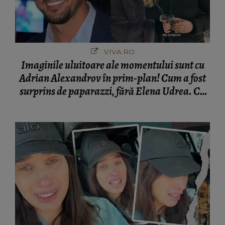
VIVA.RO
Imaginile uluitoare ale momentului sunt cu
Adrian Alexandrov în prim-plan! Cum a fost
surprins de paparazzi, fără Elena Udrea. Cu
cine s-a întâlnit partenerul fostei politiciene în
București! Gestul lui...