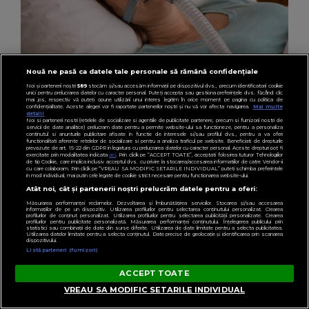
Nouă ne pasă ca datele tale personale să rămână confidențiale
Noi și partenerii noștri
589
stocăm și/sau accesăm informații pe dispozitivul dvs., precum identificatorii cookie
unici pentru prelucrarea datelor cu caracter personal. Puteți accepta sau gestiona preferințele dvs. făcând clic
mai jos, respectiv vă puteți opune utilizării unui interes legitim în orice moment pe pagina cu politica de
confidențialitate. Aceste alegeri vor fi raportate partenerilor noștri și nu vă vor afecta navigarea.
Mai multe
detalii
Noi si partenerii nostri (retelele de socializare si agentiile de publicitate partenere, precum si furnizorii nostri de
servicii de date analitice) prelucram date pentru a permite website-ului sa functioneze, pentru a personaliza
continutul si anunturile publicitare afisate in functie de interesele si/sau profilul dvs., pentru a va oferi
LIFESTYLE
functionalitati aferente retelelor de socializare si pentru a analiza traficul pe website. Beneficiati de drepturile
prevazute de art. 15-22 din GDPR in legatura cu prelucrarea datelor cu caracter personal. Aceste drepturi pot fi
(P) Oboseala care nu trece: când opt ore de
exercitate prin modalitatea indicata
aici
. Prin click pe “ACCEPT TOATE”, acceptati folosirea tuturor Tehnologiilor
de tip Cookie, care implica inclusiv acceptul dvs. cu privire la stocarea/accesarea informatiilor de catre Vendor-ii
somn nu mai sunt de ajuns
cu care colaboram. Prin click pe “VREAU SA MODIFIC SETARILE INDIVIDUAL” puteti schimba preferintele
in mod individual, mai putin cele legate de cookie strict necesare pentru functionarea website-ului.
Atât noi, cât și partenerii noștri prelucrăm datele pentru a oferi:
Măsurarea performanței reclamelor. Dezvoltarea și îmbunătățirea serviciilor. Stocarea și/sau accesarea
informațiilor de pe un dispozitiv. Utilizarea profilurilor pentru selectarea conținutului personalizat. Crearea
profilurilor de conținut personalizat. Utilizarea profilurilor pentru selectarea publicității personalizate. Crearea
profilurilor pentru publicitate personalizată. Măsurarea performanței conținutului. Înțelegerea publicului prin
statistici sau combinații de date din surse diferite. Utilizarea de date limitate pentru a selecta publicitatea.
Utilizarea datelor limitate pentru a selecta conținutul. Date precise de geolocație și identificarea prin scanarea
dispozitivului.
Listă parteneri (furnizori)
ACCEPT TOATE
VREAU SA MODIFIC SETARILE INDIVIDUAL