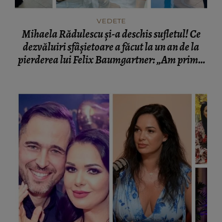
VEDETE
Mihaela Rădulescu și-a deschis sufletul! Ce
dezvăluiri sfâșietoare a făcut la un an de la
pierderea lui Felix Baumgartner: „Am primit
cenușa lui într-o cutie.”