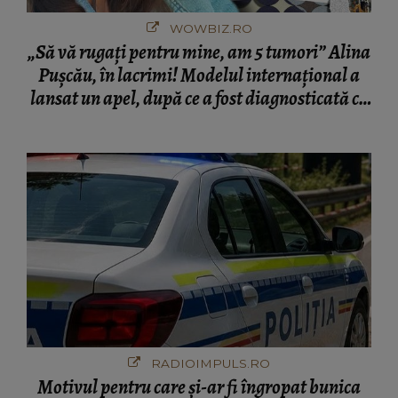
WOWBIZ.RO
„Să vă rugați pentru mine, am 5 tumori” Alina
Pușcău, în lacrimi! Modelul internațional a
lansat un apel, după ce a fost diagnosticată cu
o boală gravă
RADIOIMPULS.RO
Motivul pentru care și-ar fi îngropat bunica