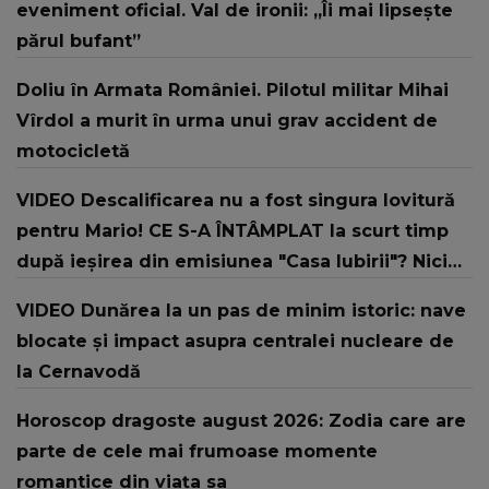
eveniment oficial. Val de ironii: „Îi mai lipsește
părul bufant”
Doliu în Armata României. Pilotul militar Mihai
Vîrdol a murit în urma unui grav accident de
motocicletă
VIDEO Descalificarea nu a fost singura lovitură
pentru Mario! CE S-A ÎNTÂMPLAT la scurt timp
după ieșirea din emisiunea "Casa Iubirii"? Nici
prin gând nu i-a trecut că o PERSOANĂ
VIDEO Dunărea la un pas de minim istoric: nave
APROPIATĂ ar putea să-i facă asta: "Au ales să
blocate și impact asupra centralei nucleare de
mă..."
la Cernavodă
Horoscop dragoste august 2026: Zodia care are
parte de cele mai frumoase momente
romantice din viața sa