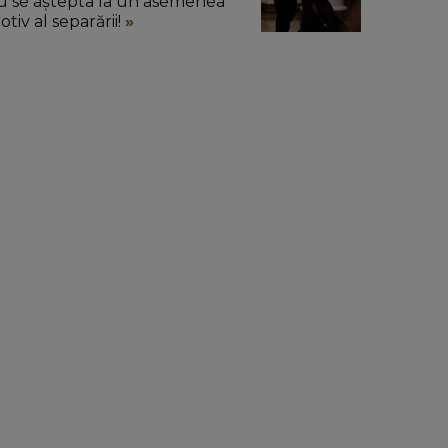
u se aștepta la un asemenea
tiv al separării!