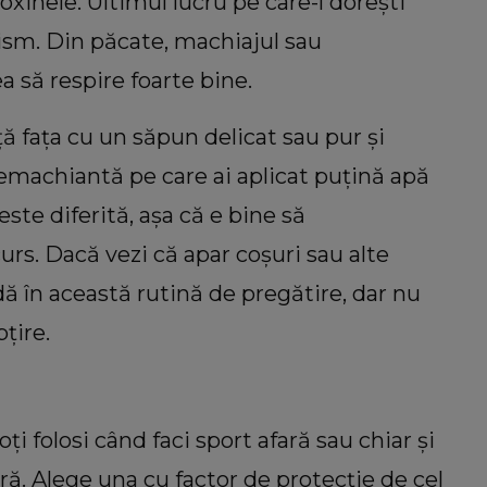
xinele. Ultimul lucru pe care-l dorești
ism. Din păcate, machiajul sau
a să respire foarte bine.
ăță fața cu un săpun delicat sau pur și
emachiantă pe care ai aplicat puțină apă
este diferită, așa că e bine să
urs. Dacă vezi că apar coșuri sau alte
ă în această rutină de pregătire, dar nu
bțire.
i folosi când faci sport afară sau chiar și
ră. Alege una cu factor de protecție de cel