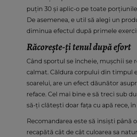
puțin 30 și aplic-o pe toate porțiunile
De asemenea, e util să alegi un produs
diminua efectul după primele exerciț
Răcorește-ți tenul după efort
Când sportul se încheie, mușchii se re
calmat. Căldura corpului din timpul ex
soarelui, are un efect dăunător asupra 
reface. Cel mai bine e să treci sub d
să-ți clătești doar fața cu apă rece, în 
Recomandarea este să insiști până obs
recapătă cât de cât culoarea sa natur