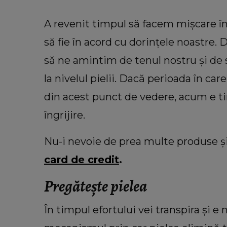
A revenit timpul să facem mișcare în
să fie în acord cu dorințele noastre.
să ne amintim de tenul nostru și de st
la nivelul pielii. Dacă perioada în ca
din acest punct de vedere, acum e t
îngrijire.
VEDETE
VIDEO Cu ce se ocupă George Re
Nu-i nevoie de prea multe produse și
în America. Soțul Adrianei
card de credit
.
Bahmuțeanu a dezvăluit de ce pe
atât de mult timp în Români
Pregătește pielea
„Trebuie să ne împărțim pe d
continente.”
În timpul efortului vei transpira și e