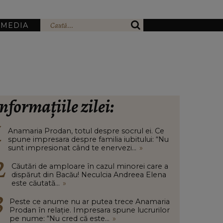
IMEDIA
nformațiile zilei:
Anamaria Prodan, totul despre socrul ei. Ce
spune impresara despre familia iubitului: “Nu
sunt impresionat când te enervezi...
»
Căutări de amploare în cazul minorei care a
dispărut din Bacău! Neculcia Andreea Elena
este căutată...
»
Peste ce anume nu ar putea trece Anamaria
Prodan în relație. Impresara spune lucrurilor
pe nume: “Nu cred că este...
»