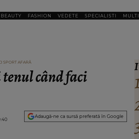
BEAUTY
FASHION
VEDETE
SPECIALISTI
MULT
I
ACI SPORT AFARĂ
 tenul când faci
Adaugă-ne ca sursă preferată în Google
0:40