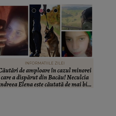
INFORMATIILE ZILEI
Căutări de amploare în cazul minorei
Peste
care a dispărut din Bacău! Neculcia
Ana
ndreea Elena este căutată de mai bine
Impresa
de două zile! Un elicopter intervine la
“Nu cred
misiune