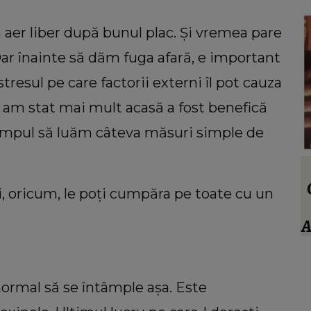
 aer liber după bunul plac. Și vremea pare
 Dar înainte să dăm fuga afară, e important
resul pe care factorii externi îl pot cauza
re am stat mai mult acasă a fost benefică
impul să luăm câteva măsuri simple de
VEDETE
stivan
Anamaria Prodan, totul despre socrul
, oricum, le poți cumpăra pe toate cu un
ei. Ce spune impresara despre familia
trece
iubitului: “Nu sunt impresionat când
A
a:
te enervezi tu, când ești rea.”
ouă
 normal să se întâmple așa. Este