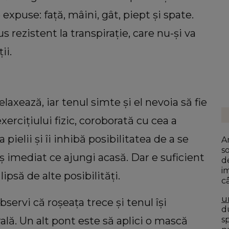
 expuse: față, mâini, gât, piept și spate.
 rezistent la transpirație, care nu-și va
ii.
laxează, iar tenul simte și el nevoia să fie
ercițiului fizic, coroborată cu cea a
pielii și îi inhibă posibilitatea de a se
A
s
uș imediat ce ajungi acasă. Dar e suficient
d
i
lipsă de alte posibilități.
c
u
ervi că roșeața trece și tenul își
du
s
ală. Un alt pont este să aplici o mască