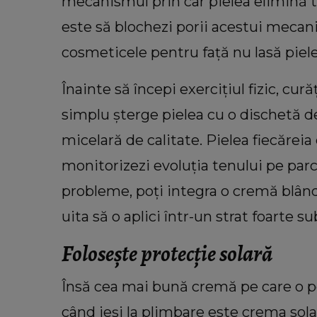
mecanismul prin car pielea elimină to
este să blochezi porii acestui mecan
cosmeticele pentru față nu lasă piele
Înainte să începi exercițiul fizic, cur
simplu șterge pielea cu o dischetă d
micelară de calitate. Pielea fiecăreia 
monitorizezi evoluția tenului pe parc
probleme, poți integra o cremă blând
uita să o aplici într-un strat foarte su
Folosește protecție solară
Însă cea mai bună cremă pe care o poț
când ieși la plimbare este crema sola