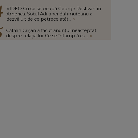
VIDEO Cu ce se ocupă George Restivan în
America. Soțul Adrianei Bahmuțeanu a
dezvăluit de ce petrece atât...
»
Cătălin Crișan a făcut anunțul neașteptat
despre relația lui. Ce se întâmplă cu...
»