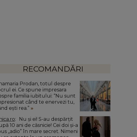
RECOMANDĂRI
namaria Prodan, totul despre
ocrul ei. Ce spune impresara
espre familia iubitului: “Nu sunt
mpresionat când te enervezi tu,
ând ești rea.”
nica.ro
Nu și ei! S-au despărțit
pă 10 ani de căsnicie! Cei doi și-a
pus „adio” în mare secret. Nimeni