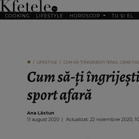
COOKING
LIFESTYLE
HOROSCOP
TU ȘI EL
LIFESTYLE
CUM SĂ-ȚI ÎNGRIJEȘTI TENUL CÂND F
Cum să-ți îngrijești
sport afară
Ana Lăstun
11 august 2020
Actualizat: 22 noiembrie 2020, 1