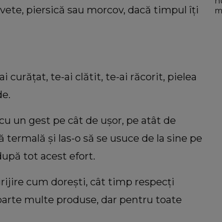
n
avete, piersică sau morcov, dacă timpul îți
mo
i curățat, te-ai clătit, te-ai răcorit, pielea
de.
 cu un gest pe cât de ușor, pe atât de
 termală și las-o să se usuce de la sine pe
după tot acest efort.
ngrijire cum dorești, cât timp respecți
foarte multe produse, dar pentru toate