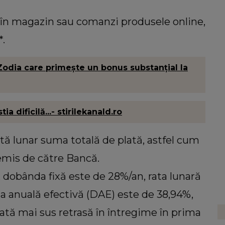
i în magazin sau comanzi produsele online,
*.
 Zodia care primește un bonus substanțial la
 dificilă...- stirilekanald.ro
tă lunar suma totală de plată, astfel cum
 emis de către Bancă.
i, dobânda fixă este de 28%/an, rata lunară
nda anuală efectivă (DAE) este de 38,94%,
tă mai sus retrasă în întregime în prima