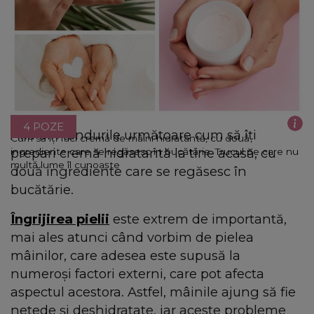
4 POZE
Află din rândurile următoare cum să îți
Cum să îți faci cremă de mâini hidratantă, cu două
prepari cremă hidratantă la tine acasă, cu
ingrediente care se regăsesc în bucătărie. Trucul pe care nu
multă lume îl cunoaște
două ingrediente care se regăsesc în
bucătărie.
Îngrijirea pielii
este extrem de importantă,
mai ales atunci când vorbim de pielea
mâinilor, care adesea este supusă la
numeroși factori externi, care pot afecta
aspectul acestora. Astfel, mâinile ajung să fie
netede și deshidratate, iar aceste probleme