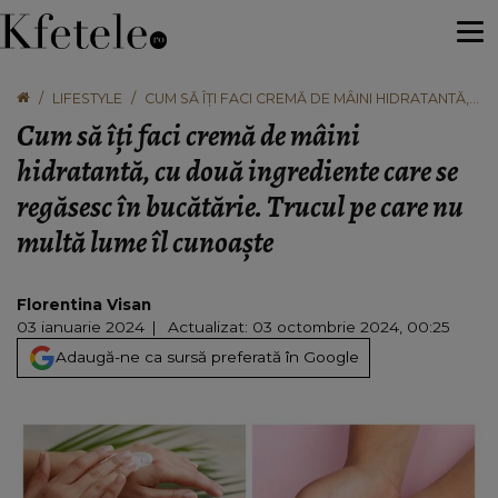
LIFESTYLE
CUM SĂ ÎȚI FACI CREMĂ DE MÂINI HIDRATANTĂ,
CU DOUĂ INGREDIENTE CARE SE REGĂSESC ÎN
Cum să îți faci cremă de mâini
BUCĂTĂRIE. TRUCUL PE CARE NU MULTĂ LUME ÎL
CUNOAȘTE
hidratantă, cu două ingrediente care se
regăsesc în bucătărie. Trucul pe care nu
multă lume îl cunoaște
Florentina Visan
03 ianuarie 2024
Actualizat: 03 octombrie 2024, 00:25
Adaugă-ne ca sursă preferată în Google