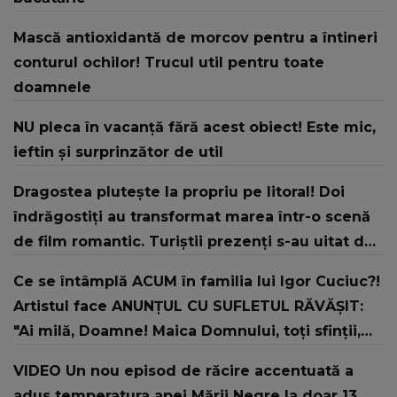
Mască antioxidantă de morcov pentru a întineri
conturul ochilor! Trucul util pentru toate
doamnele
NU pleca în vacanță fără acest obiect! Este mic,
ieftin și surprinzător de util
Dragostea plutește la propriu pe litoral! Doi
îndrăgostiți au transformat marea într-o scenă
de film romantic. Turiștii prezenți s-au uitat de
două ori
Ce se întâmplă ACUM în familia lui Igor Cuciuc?!
Artistul face ANUNȚUL CU SUFLETUL RĂVĂȘIT:
"Ai milă, Doamne! Maica Domnului, toți sfinții,
rugați-vă lui Dumnezeu pentru noi, dați-ne ..."
VIDEO Un nou episod de răcire accentuată a
adus temperatura apei Mării Negre la doar 13