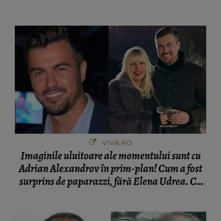
VIVA.RO
Imaginile uluitoare ale momentului sunt cu
Adrian Alexandrov în prim-plan! Cum a fost
surprins de paparazzi, fără Elena Udrea. Cu
cine s-a întâlnit partenerul fostei politiciene în
București! Gestul lui...