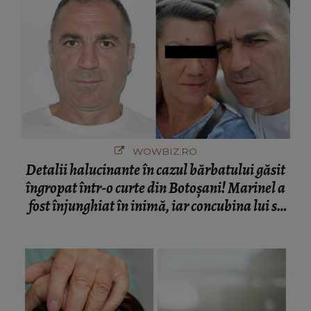
WOWBIZ.RO
Detalii halucinante în cazul bărbatului găsit
îngropat într-o curte din Botoșani! Marinel a
fost înjunghiat în inimă, iar concubina lui se
numără printre suspecți