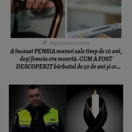
RADIOIMPULS.RO
A încasat PENSIA mamei sale timp de 10 ani,
deși femeia era moartă. CUM A FOST
DESCOPERIT bărbatul de 50 de ani și ce
afacere a deschis cu banii obținuți? SUMA E
COLOSALĂ