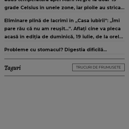
grade Celsius în unele zone, iar ploile au stricat
vacanțele turiștilor pe litoral
Eliminare plină de lacrimi în „Casa iubirii”: „Îmi
pare rău că nu am reușit...”. Aflați cine va pleca
acasă în ediția de duminică, 19 iulie, de la orele
16:00 și 19:00, doar la Kanal D
Probleme cu stomacul? Digestia dificilă...
Taguri
TRUCURI DE FRUMUSETE