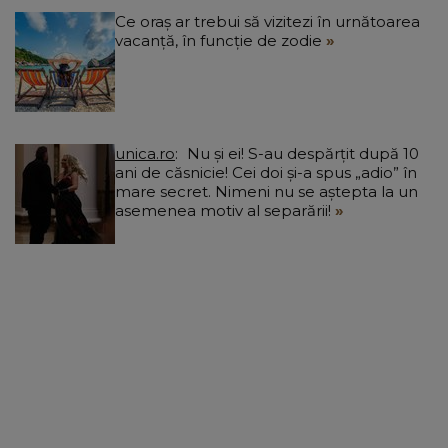
Ce oraș ar trebui să vizitezi în urnătoarea
vacanță, în funcție de zodie
unica.ro
Nu și ei! S-au despărțit după 10
ani de căsnicie! Cei doi și-a spus „adio” în
mare secret. Nimeni nu se aștepta la un
asemenea motiv al separării!