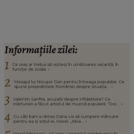
Informațiile zilei:
Ce oraș ar trebui să vizitezi în urnătoarea vacanță, în
funcție de zodie
»
Mesajul lui Nicușor Dan pentru întreaga populație. Ce
spune președintele României despre situația...
»
Valentin Sanfira, acuzații despre infidelitate? Ce
mărturisiri a făcut artistul de muzică populară: “Doi...
»
Cu câți bani a rămas Oana Lis să cumpere mâncare
pentru ea și soțul ei, Viorel: „Abia...
»
Viorel Sibiceanu, cel care a inventat celebrii mici de