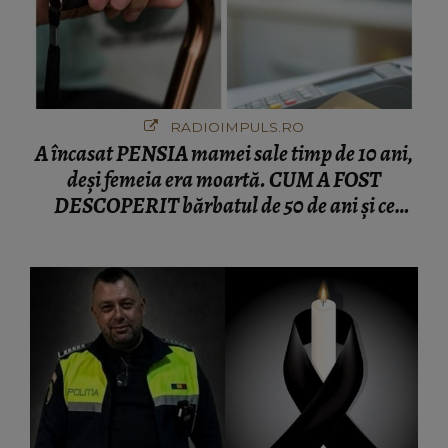
RADIOIMPULS.RO
A încasat PENSIA mamei sale timp de 10 ani,
deși femeia era moartă. CUM A FOST
DESCOPERIT bărbatul de 50 de ani și ce
afacere a deschis cu banii obținuți? SUMA E
COLOSALĂ