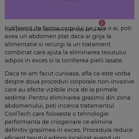
Indiferent de forma corpului pe care o ai, poti
Cum poti avea un abdomen plat! Iata ce sa faci!
avea un abdomen plat daca ai grija la
alimentatie si recurgi la un tratament
combinat care ajuta la eliminarea tesutului
adipos in exces si la tonifierea pielii lasate.
Daca te-am facut curioasa, afla ca este vorba
despre doua proceduri corporale non-invazive
care au efecte vizibile inca de la primele
sedinte. Pentru eliminarea grasimii din zona
abdomenului, poti incerca tratamentul
CoolTech care foloseste o tehnologie
performanta de criogenare ce elimina
definitiv grasimea in exces. Procedura reduce
eficient tesutul adipos localizat avand un