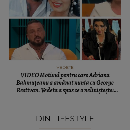
VEDETE
VIDEO Motivul pentru care Adriana
Bahmuțeanu a amânat nunta cu George
Restivan. Vedeta a spus ce o neliniștește:
“Vreau să am şi eu satisfacția asta.”
DIN LIFESTYLE