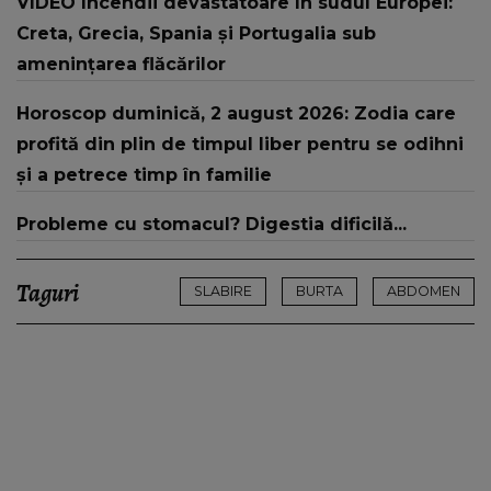
VIDEO Incendii devastatoare în sudul Europei:
Creta, Grecia, Spania și Portugalia sub
amenințarea flăcărilor
Horoscop duminică, 2 august 2026: Zodia care
profită din plin de timpul liber pentru se odihni
și a petrece timp în familie
Probleme cu stomacul? Digestia dificilă...
Taguri
SLABIRE
BURTA
ABDOMEN