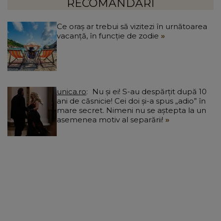
”
RECOMANDĂRI
Ce oraș ar trebui să vizitezi în urnătoarea
vacanță, în funcție de zodie
unica.ro
Nu și ei! S-au despărțit după 10
ani de căsnicie! Cei doi și-a spus „adio” în
mare secret. Nimeni nu se aștepta la un
asemenea motiv al separării!