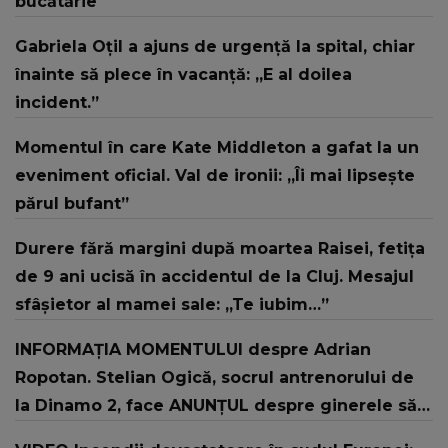
bucătărie
Gabriela Oțil a ajuns de urgență la spital, chiar
înainte să plece în vacanță: „E al doilea
incident.”
Momentul în care Kate Middleton a gafat la un
eveniment oficial. Val de ironii: „Îi mai lipsește
părul bufant”
Durere fără margini după moartea Raisei, fetița
de 9 ani ucisă în accidentul de la Cluj. Mesajul
sfâșietor al mamei sale: „Te iubim…”
INFORMAȚIA MOMENTULUI despre Adrian
Ropotan. Stelian Ogică, socrul antrenorului de
la Dinamo 2, face ANUNȚUL despre ginerele său:
"L-au resuscitat și..."