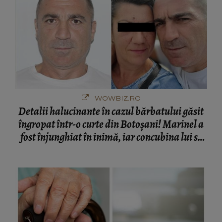
WOWBIZ.RO
Detalii halucinante în cazul bărbatului găsit
îngropat într-o curte din Botoșani! Marinel a
fost înjunghiat în inimă, iar concubina lui se
numără printre suspecți