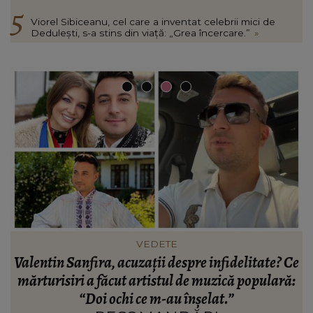
Viorel Sibiceanu, cel care a inventat celebrii mici de
Dedulești, s-a stins din viață: „Grea încercare.”
»
VEDETE
Valentin Sanfira, acuzații despre infidelitate? Ce
re
mărturisiri a făcut artistul de muzică populară:
m
n
“Doi ochi ce m-au înșelat.”