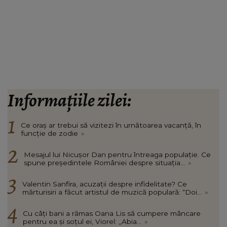
Informațiile zilei:
Ce oraș ar trebui să vizitezi în urnătoarea vacanță, în
funcție de zodie
»
Mesajul lui Nicușor Dan pentru întreaga populație. Ce
spune președintele României despre situația...
»
Valentin Sanfira, acuzații despre infidelitate? Ce
mărturisiri a făcut artistul de muzică populară: “Doi...
»
Cu câți bani a rămas Oana Lis să cumpere mâncare
pentru ea și soțul ei, Viorel: „Abia...
»