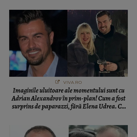
VIVA.RO
Imaginile uluitoare ale momentului sunt cu
Adrian Alexandrov în prim-plan! Cum a fost
surprins de paparazzi, fără Elena Udrea. Cu
cine s-a întâlnit partenerul fostei politiciene în
București! Gestul lui...