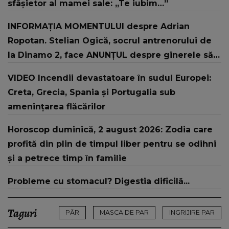
sfâșietor al mamei sale: „Te iubim…”
INFORMAȚIA MOMENTULUI despre Adrian
Ropotan. Stelian Ogică, socrul antrenorului de
la Dinamo 2, face ANUNȚUL despre ginerele său:
"L-au resuscitat și..."
VIDEO Incendii devastatoare în sudul Europei:
Creta, Grecia, Spania și Portugalia sub
amenințarea flăcărilor
Horoscop duminică, 2 august 2026: Zodia care
profită din plin de timpul liber pentru se odihni
și a petrece timp în familie
Probleme cu stomacul? Digestia dificilă...
Taguri
PĂR
MASCA DE PAR
INGRIJIRE PAR