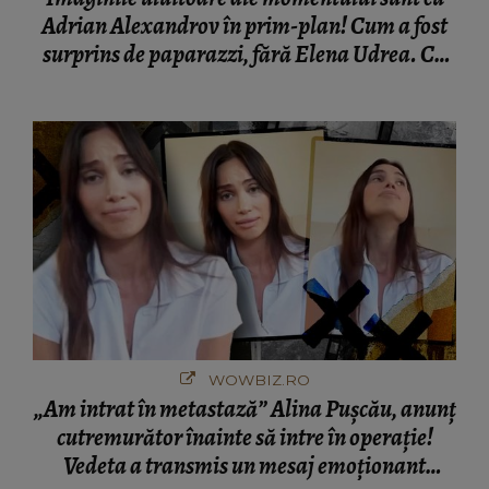
Adrian Alexandrov în prim-plan! Cum a fost
surprins de paparazzi, fără Elena Udrea. Cu
cine s-a întâlnit partenerul fostei politiciene în
București! Gestul lui...
WOWBIZ.RO
„Am intrat în metastază” Alina Pușcău, anunț
cutremurător înainte să intre în operație!
Vedeta a transmis un mesaj emoționant