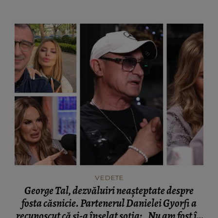
VEDETE
George Tal, dezvăluiri neașteptate despre
fosta căsnicie. Partenerul Danielei Gyorfi a
recunoscut că și-a înșelat soția: „Nu am fost în