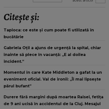
acest articol
Citește și:
Tapioca: ce este și cum poate fi utilizată în
bucătărie
Gabriela Oțil a ajuns de urgență la spital, chiar
înainte să plece în vacanță: „E al doilea
incident.”
Momentul în care Kate Middleton a gafat la un
eveniment oficial. Val de ironii: „Îi mai lipsește
părul bufant”
Durere fără margini după moartea Raisei, fetița
de 9 ani ucisă în accidentul de la Cluj. Mesajul