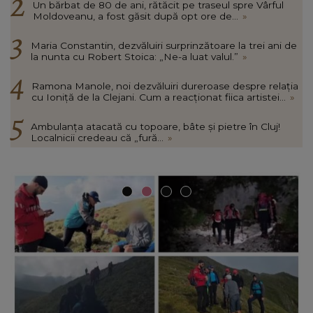
Un bărbat de 80 de ani, rătăcit pe traseul spre Vârful
Moldoveanu, a fost găsit după opt ore de...
»
Maria Constantin, dezvăluiri surprinzătoare la trei ani de
la nunta cu Robert Stoica: „Ne-a luat valul.”
»
Ramona Manole, noi dezvăluiri dureroase despre relația
cu Ioniță de la Clejani. Cum a reacționat fiica artistei...
»
Ambulanța atacată cu topoare, bâte și pietre în Cluj!
Localnicii credeau că „fură...
»