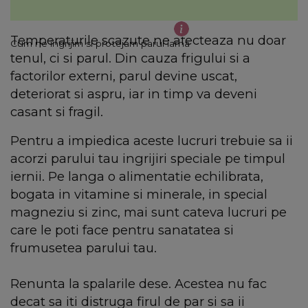
Temperaturile scazute ne afecteaza nu doar
Cum ne ingrijim si protejam parul iarna
tenul, ci si parul. Din cauza frigului si a
factorilor externi, parul devine uscat,
deteriorat si aspru, iar in timp va deveni
casant si fragil.
Pentru a impiedica aceste lucruri trebuie sa ii
acorzi parului tau ingrijiri speciale pe timpul
iernii. Pe langa o alimentatie echilibrata,
bogata in vitamine si minerale, in special
magneziu si zinc, mai sunt cateva lucruri pe
care le poti face pentru sanatatea si
frumusetea parului tau.
Renunta la spalarile dese. Acestea nu fac
decat sa iti distruga firul de par si sa ii