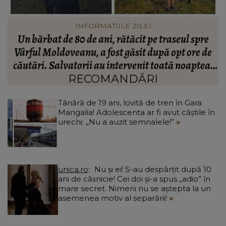
VEDETE
Maria Constantin, dezvăluiri surprinzătoare la
R
e
trei ani de la nunta cu Robert Stoica: „Ne-a luat
:
valul.”
RECOMANDĂRI
Tânără de 19 ani, lovită de tren în Gara
Mangalia! Adolescenta ar fi avut căștile în
urechi: „Nu a auzit semnalele!”
unica.ro
Nu și ei! S-au despărțit după 10
ani de căsnicie! Cei doi și-a spus „adio” în
mare secret. Nimeni nu se aștepta la un
asemenea motiv al separării!