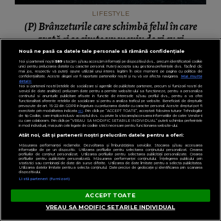
LIFESTYLE
(P) Brânzeturile care schimbă felul în care
arată și se simte un meniu de zi cu zi
Nouă ne pasă ca datele tale personale să rămână confidențiale
Noi și partenerii noștri
589
stocăm și/sau accesăm informații pe dispozitivul dvs., precum identificatorii cookie
unici pentru prelucrarea datelor cu caracter personal. Puteți accepta sau gestiona preferințele dvs. făcând clic
mai jos, respectiv vă puteți opune utilizării unui interes legitim în orice moment pe pagina cu politica de
confidențialitate. Aceste alegeri vor fi raportate partenerilor noștri și nu vă vor afecta navigarea.
Mai multe
detalii
Noi si partenerii nostri (retelele de socializare si agentiile de publicitate partenere, precum si furnizorii nostri de
servicii de date analitice) prelucram date pentru a permite website-ului sa functioneze, pentru a personaliza
continutul si anunturile publicitare afisate in functie de interesele si/sau profilul dvs., pentru a va oferi
functionalitati aferente retelelor de socializare si pentru a analiza traficul pe website. Beneficiati de drepturile
prevazute de art. 15-22 din GDPR in legatura cu prelucrarea datelor cu caracter personal. Aceste drepturi pot fi
exercitate prin modalitatea indicata
aici
. Prin click pe “ACCEPT TOATE”, acceptati folosirea tuturor Tehnologiilor
de tip Cookie, care implica inclusiv acceptul dvs. cu privire la stocarea/accesarea informatiilor de catre Vendor-ii
cu care colaboram. Prin click pe “VREAU SA MODIFIC SETARILE INDIVIDUAL” puteti schimba preferintele
in mod individual, mai putin cele legate de cookie strict necesare pentru functionarea website-ului.
Atât noi, cât și partenerii noștri prelucrăm datele pentru a oferi:
Măsurarea performanței reclamelor. Dezvoltarea și îmbunătățirea serviciilor. Stocarea și/sau accesarea
informațiilor de pe un dispozitiv. Utilizarea profilurilor pentru selectarea conținutului personalizat. Crearea
profilurilor de conținut personalizat. Utilizarea profilurilor pentru selectarea publicității personalizate. Crearea
profilurilor pentru publicitate personalizată. Măsurarea performanței conținutului. Înțelegerea publicului prin
statistici sau combinații de date din surse diferite. Utilizarea de date limitate pentru a selecta publicitatea.
Utilizarea datelor limitate pentru a selecta conținutul. Date precise de geolocație și identificarea prin scanarea
dispozitivului.
Listă parteneri (furnizori)
ACCEPT TOATE
VREAU SA MODIFIC SETARILE INDIVIDUAL