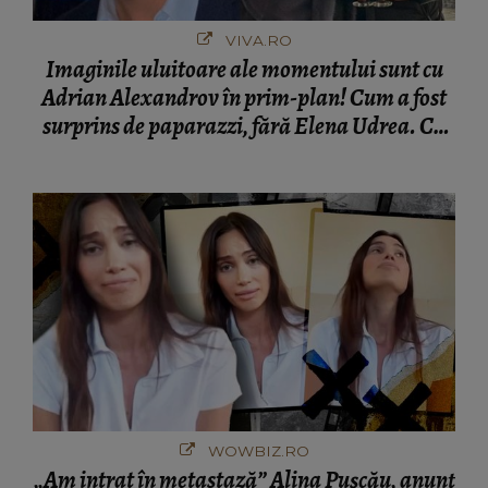
VIVA.RO
Imaginile uluitoare ale momentului sunt cu
Adrian Alexandrov în prim-plan! Cum a fost
surprins de paparazzi, fără Elena Udrea. Cu
cine s-a întâlnit partenerul fostei politiciene în
București! Gestul lui...
WOWBIZ.RO
„Am intrat în metastază” Alina Pușcău, anunț