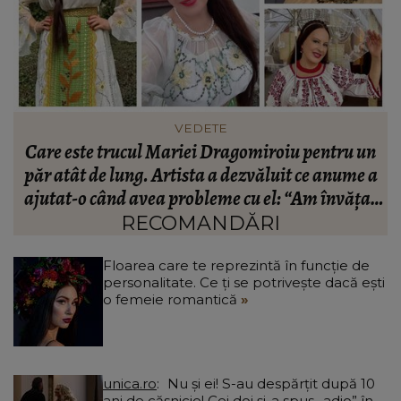
FASHION
n
Ce să porți în Italia în vara 2026. Cum să te
a
îmbraci în funcție de orașul pe care îl vizitezi
t
a
RECOMANDĂRI
Floarea care te reprezintă în funcție de
personalitate. Ce ți se potrivește dacă ești
o femeie romantică
unica.ro
Nu și ei! S-au despărțit după 10
ani de căsnicie! Cei doi și-a spus „adio” în