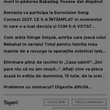
mort în pădurea Babadag. Fusese dat dispărut
România va participa la Eurovision Song
Contest 2027. CE S-A ÎNTÂMPLAT în momentul
în care s-a luat decizia și CUM S-A VOTAT
revenirea în concurs: "Reprezintă un proiect
Cum arăta Simge Selçuk, actrița care joacă rolul
strategic de..."
Nebahat în serialul Totul pentru familia mea
înainte de a recurge la operațiile estetice! Iată
ce aspect fizic uluitor avea aceasta la 19 ani:
Eliminare plină de lacrimi în „Casa iubirii”: „Îmi
„Tinerețe rebelă”
pare rău că nu am reușit...”. Aflați cine va pleca
acasă în ediția de duminică, 19 iulie, de la orele
16:00 și 19:00, doar la Kanal D
Probleme cu stomacul? Digestia dificilă...
Taguri
GLASS SKIN
PIELE LUMINOASA