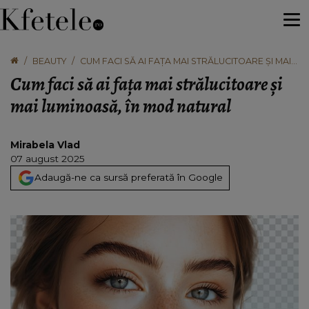
BEAUTY
CUM FACI SĂ AI FAȚA MAI STRĂLUCITOARE ȘI MAI
LUMINOASĂ, ÎN MOD NATURAL
Cum faci să ai fața mai strălucitoare și
mai luminoasă, în mod natural
Mirabela Vlad
07 august 2025
Adaugă-ne ca sursă preferată în Google