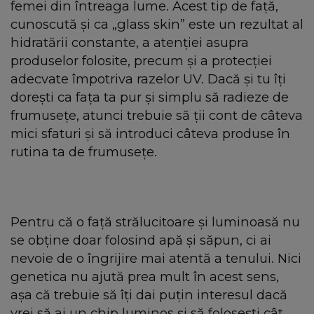
femei din întreaga lume. Acest tip de față,
cunoscută și ca „glass skin” este un rezultat al
hidratării constante, a atenției asupra
produselor folosite, precum și a protecției
adecvate împotriva razelor UV. Dacă și tu îți
dorești ca fața ta pur și simplu să radieze de
frumusețe, atunci trebuie să ții cont de câteva
mici sfaturi și să introduci câteva produse în
rutina ta de frumusețe.
Pentru că o față strălucitoare și luminoasă nu
se obține doar folosind apă și săpun, ci ai
nevoie de o îngrijire mai atentă a tenului. Nici
genetica nu ajută prea mult în acest sens,
așa că trebuie să îți dai puțin interesul dacă
vrei să ai un chip luminos și să folosești cât