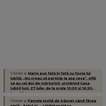
Citește și:
Mario pus față în față cu fosta lui
iubită: „Nu vreau să particip la așa ceva”. Află
ce au cei doi de mărturisit, urmărind Casa
Iubirii luni, 27 iulie, de la orele 10:00 și 16:30-
kanald.ro
Citește și:
Femeie lovită de trăsnet când făcea
plajă: „Soțul ei...- stirilekanald.ro