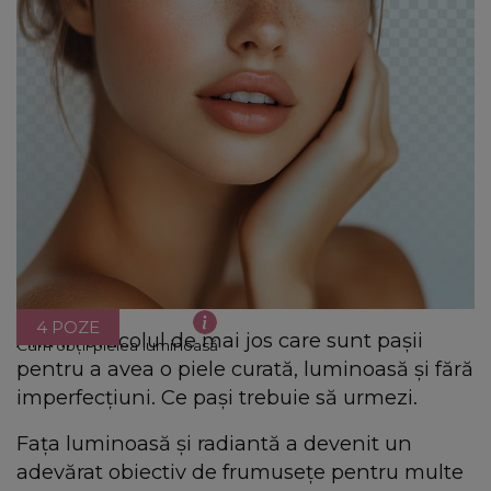
4 POZE
Află în articolul de mai jos care sunt pașii
Cum obții pielea luminoasă
pentru a avea o piele curată, luminoasă și fără
imperfecțiuni. Ce pași trebuie să urmezi.
Fața luminoasă și radiantă a devenit un
adevărat obiectiv de frumusețe pentru multe