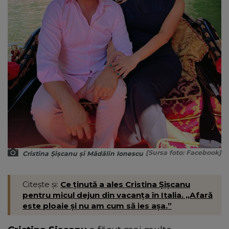
[Sursa foto: Facebook]
Cristina Șișcanu și Mădălin Ionescu
Citește și:
Ce ținută a ales Cristina Șișcanu
pentru micul dejun din vacanța în Italia. „Afară
este ploaie și nu am cum să ies așa.”