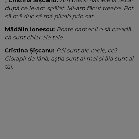
„
Cristina Șișcanu:
Am pus și hainele la uscat
după ce le-am spălat. Mi-am făcut treaba. Pot
să mă duc să mă plimb prin sat
.
Mădălin Ionescu:
Poate oamenii o să creadă
că sunt chiar ale tale
.
Cristina Șișcanu:
Păi sunt ale mele, ce?
Ciorapii de lână, ăștia sunt ai mei și ăia sunt ai
tăi.