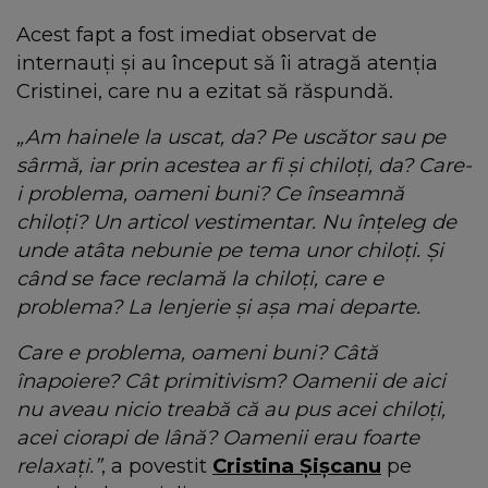
Acest fapt a fost imediat observat de
internauți și au început să îi atragă atenția
Cristinei, care nu a ezitat să răspundă.
„Am hainele la uscat, da? Pe uscător sau pe
sârmă, iar prin acestea ar fi și chiloți, da? Care-
i problema, oameni buni? Ce înseamnă
chiloți? Un articol vestimentar. Nu înțeleg de
unde atâta nebunie pe tema unor chiloți. Și
când se face reclamă la chiloți, care e
problema? La lenjerie și așa mai departe.
Care e problema, oameni buni? Câtă
înapoiere? Cât primitivism? Oamenii de aici
nu aveau nicio treabă că au pus acei chiloți,
acei ciorapi de lână? Oamenii erau foarte
relaxați.”
, a povestit
Cristina Șișcanu
pe