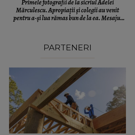
Primele fotografii de la sicriul Adelei
Mărculescu. Apropiații și colegii au venit
pentru a-și lua rămas bun de la ea. Mesajul
transmis de Iuliana Marciuc: „Așa o putem
vedea din nou.”
PARTENERI