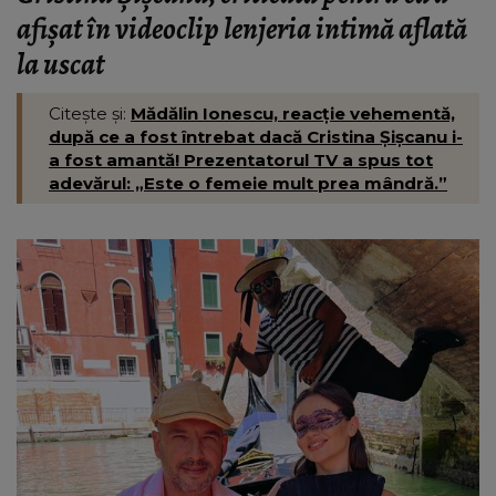
afișat în videoclip lenjeria intimă aflată
la uscat
Citește și:
Mădălin Ionescu, reacție vehementă,
după ce a fost întrebat dacă Cristina Șișcanu i-
a fost amantă! Prezentatorul TV a spus tot
adevărul: „Este o femeie mult prea mândră.”