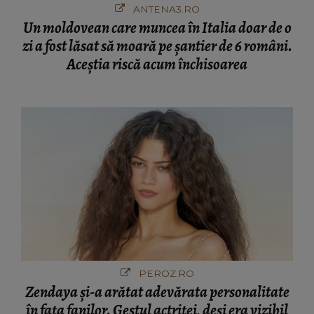
ANTENA3.RO
Un moldovean care muncea în Italia doar de o
zi a fost lăsat să moară pe şantier de 6 români.
Aceștia riscă acum închisoarea
PEROZ.RO
Zendaya și-a arătat adevărata personalitate
în fața fanilor. Gestul actriței, deși era vizibil