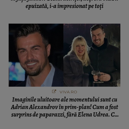
epuizată, i-a impresionat pe toți
VIVA.RO
Imaginile uluitoare ale momentului sunt cu
Adrian Alexandrov în prim-plan! Cum a fost
surprins de paparazzi, fără Elena Udrea. Cu
cine s-a întâlnit partenerul fostei politiciene în