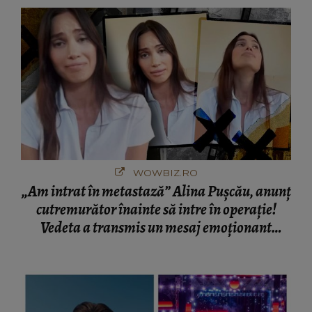
București! Gestul lui...
WOWBIZ.RO
„Am intrat în metastază” Alina Pușcău, anunț
cutremurător înainte să intre în operație!
Vedeta a transmis un mesaj emoționant
fanilor