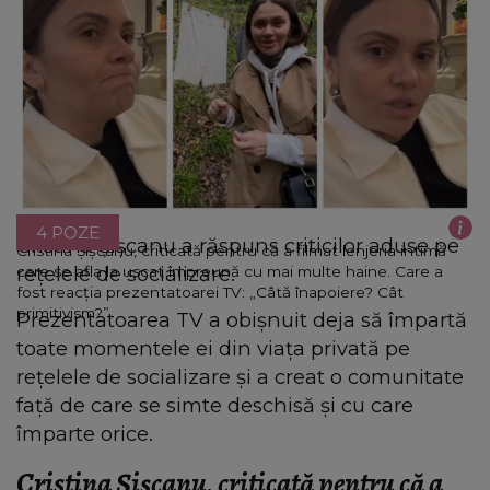
4 POZE
Cristina Șișcanu a răspuns criticilor aduse pe
Cristina Șișcanu, criticată pentru că a filmat lenjeria intimă
rețelele de socializare.
care se afla la uscat împreună cu mai multe haine. Care a
fost reacția prezentatoarei TV: „Câtă înapoiere? Cât
primitivism?”
Prezentatoarea TV a obișnuit deja să împartă
toate momentele ei din viața privată pe
rețelele de socializare și a creat o comunitate
față de care se simte deschisă și cu care
împarte orice.
Cristina Șișcanu, criticată pentru că a