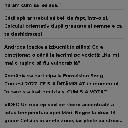
nu am cum să ies așa.”
Câtă apă ar trebui să bei, de fapt, într-o zi.
Calculul orientativ după greutate și semnele că
te deshidratezi
Andreea Ibacka a izbucnit în plâns! Ce a
emoționat-o până la lacrimi pe vedetă: „Nu-mi
mai e rușine să fiu vulnerabilă”
România va participa la Eurovision Song
Contest 2027. CE S-A ÎNTÂMPLAT în momentul
în care s-a luat decizia și CUM S-A VOTAT
revenirea în concurs: "Reprezintă un proiect
VIDEO Un nou episod de răcire accentuată a
strategic de..."
adus temperatura apei Mării Negre la doar 13
grade Celsius în unele zone, iar ploile au stricat