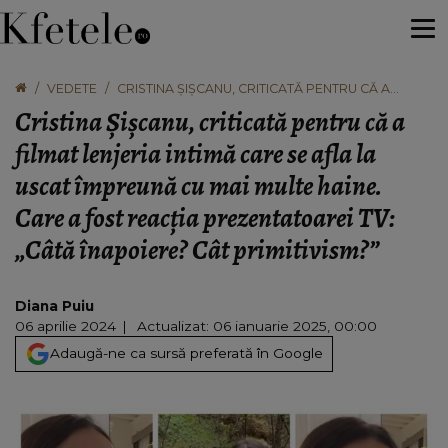
VEDETE
CRISTINA ȘIȘCANU, CRITICATĂ PENTRU CĂ A
FILMAT LENJERIA INTIMĂ CARE SE AFLA LA USCAT
Cristina Șișcanu, criticată pentru că a
ÎMPREUNĂ CU MAI MULTE HAINE. CARE A FOST
REACȚIA PREZENTATOAREI TV: „CÂTĂ ÎNAPOIERE?
filmat lenjeria intimă care se afla la
CÂT PRIMITIVISM?”
uscat împreună cu mai multe haine.
Care a fost reacția prezentatoarei TV:
„Câtă înapoiere? Cât primitivism?”
Diana Puiu
06 aprilie 2024
Actualizat: 06 ianuarie 2025, 00:00
Adaugă-ne ca sursă preferată în Google