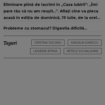
vacanțele turiștilor pe litoral
Eliminare plină de lacrimi în „Casa iubirii”: „Îmi
pare rău că nu am reușit...”. Aflați cine va pleca
acasă în ediția de duminică, 19 iulie, de la orele
16:00 și 19:00, doar la Kanal D
Probleme cu stomacul? Digestia dificilă...
Taguri
CRISTINA SISCANU
MADALIN IONESCU
LENJERIE INTIMA
RETELE SOCIALIZARE