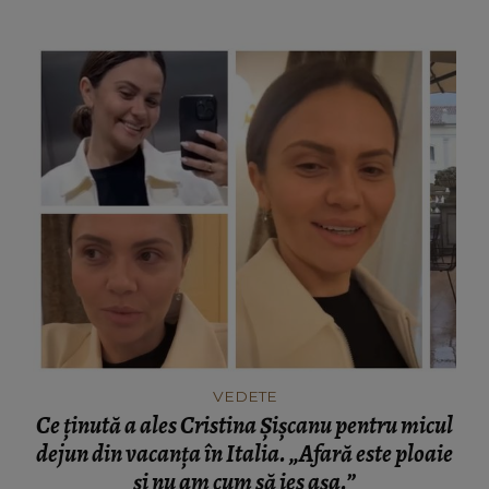
„Ne întoarcem 4?”
VEDETE
Ce ținută a ales Cristina Șișcanu pentru micul
dejun din vacanța în Italia. „Afară este ploaie
și nu am cum să ies așa.”