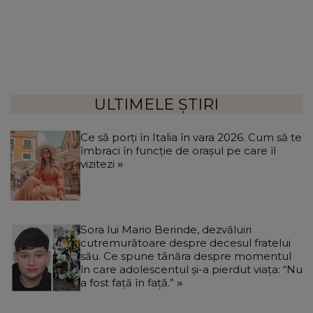
ULTIMELE ȘTIRI
Ce să porți în Italia în vara 2026. Cum să te
îmbraci în funcție de orașul pe care îl
vizitezi
Sora lui Mario Berinde, dezvăluiri
cutremurătoare despre decesul fratelui
său. Ce spune tânăra despre momentul
în care adolescentul și-a pierdut viața: “Nu
a fost față în față.”