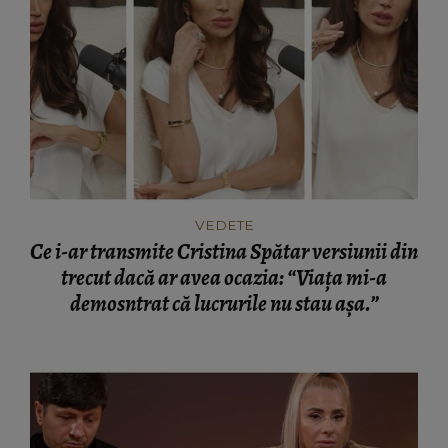
VEDETE
Ce i-ar transmite Cristina Spătar versiunii din
trecut dacă ar avea ocazia: “Viața mi-a
demosntrat că lucrurile nu stau așa.”