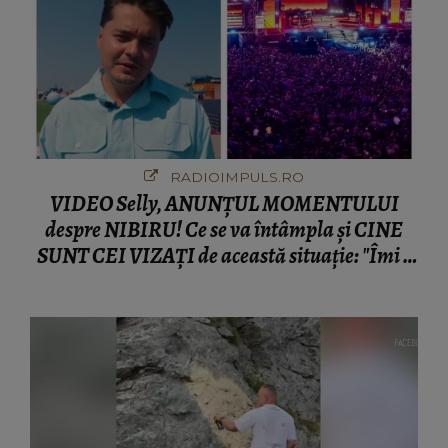
RADIOIMPULS.RO
VIDEO Selly, ANUNȚUL MOMENTULUI
despre NIBIRU! Ce se va întâmpla și CINE
SUNT CEI VIZAȚI de această situație: "Îmi e
ciudă că..."