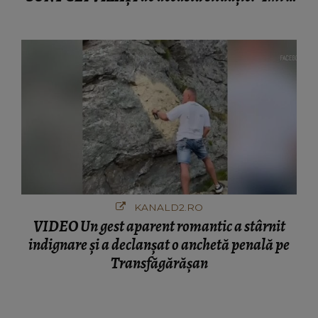
ciudă că..."
KANALD2.RO
VIDEO Un gest aparent romantic a stârnit
indignare și a declanșat o anchetă penală pe
Transfăgărășan