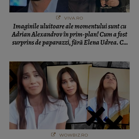
VIVA.RO
Imaginile uluitoare ale momentului sunt cu
Adrian Alexandrov în prim-plan! Cum a fost
surprins de paparazzi, fără Elena Udrea. Cu
cine s-a întâlnit partenerul fostei politiciene în
București! Gestul lui...
WOWBIZ.RO