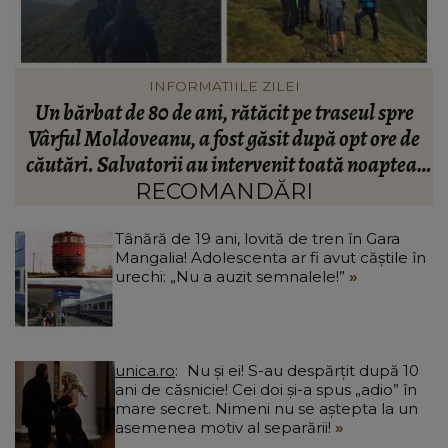
VEDETE
Maria Constantin, dezvăluiri surprinzătoare la
R
e
trei ani de la nunta cu Robert Stoica: „Ne-a luat
:
valul.”
RECOMANDĂRI
Tânără de 19 ani, lovită de tren în Gara
Mangalia! Adolescenta ar fi avut căștile în
urechi: „Nu a auzit semnalele!”
unica.ro
Nu și ei! S-au despărțit după 10
ani de căsnicie! Cei doi și-a spus „adio” în
mare secret. Nimeni nu se aștepta la un
asemenea motiv al separării!