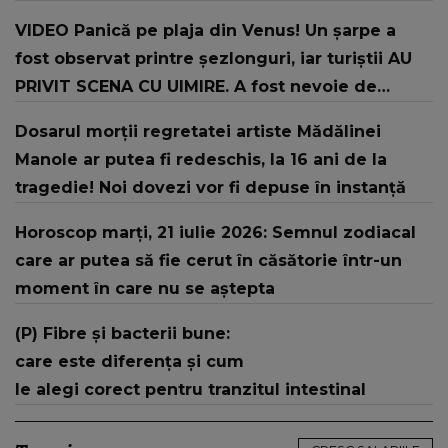
două ori
VIDEO Panică pe plaja din Venus! Un şarpe a
fost observat printre şezlonguri, iar turiştii AU
PRIVIT SCENA CU UIMIRE. A fost nevoie de
intervenția jandarmilor: "În urma unui..."
Dosarul morții regretatei artiste Mădălinei
Manole ar putea fi redeschis, la 16 ani de la
tragedie! Noi dovezi vor fi depuse în instanță
Horoscop marți, 21 iulie 2026: Semnul zodiacal
care ar putea să fie cerut în căsătorie într-un
moment în care nu se aștepta
(P) Fibre și bacterii bune:
care este diferența și cum
le alegi corect pentru tranzitul intestinal