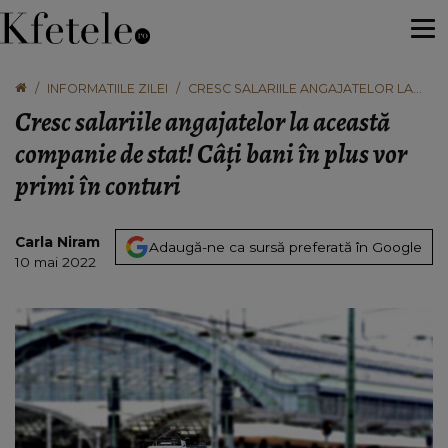
INFORMATIILE ZILEI
CRESC SALARIILE ANGAJATELOR LA
ACEASTĂ COMPANIE DE STAT! CÂȚI
Cresc salariile angajatelor la această
BANI ÎN PLUS VOR PRIMI ÎN CONTURI
companie de stat! Câți bani în plus vor
primi în conturi
Carla Niram
Adaugă-ne ca sursă preferată în Google
10 mai 2022