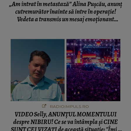
„Am intrat în metastază” Alina Pușcău, anunț
cutremurător înainte să intre în operație!
Vedeta a transmis un mesaj emoționant
fanilor
RADIOIMPULS.RO
VIDEO Selly, ANUNȚUL MOMENTULUI
despre NIBIRU! Ce se va întâmpla și CINE
SUNT CEI VIZAȚI de această situație: "Îmi e