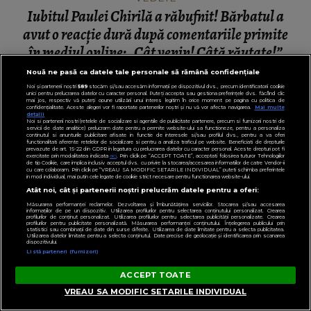
Iubitul Paulei Chirilă a răbufnit! Bărbatul a
avut o reacție dură după comentariile primite
în mediul online: „Cât venin! Câtă răutate!”
Nouă ne pasă ca datele tale personale să rămână confidențiale
Noi și partenerii noștri
589
stocăm și/sau accesăm informații pe dispozitivul dvs., precum identificatorii cookie
unici pentru prelucrarea datelor cu caracter personal. Puteți accepta sau gestiona preferințele dvs. făcând clic
mai jos, respectiv vă puteți opune utilizării unui interes legitim în orice moment pe pagina cu politica de
confidențialitate. Aceste alegeri vor fi raportate partenerilor noștri și nu vă vor afecta navigarea.
Mai multe
detalii
Noi si partenerii nostri (retelele de socializare si agentiile de publicitate partenere, precum si furnizorii nostri de
servicii de date analitice) prelucram date pentru a permite website-ului sa functioneze, pentru a personaliza
continutul si anunturile publicitare afisate in functie de interesele si/sau profilul dvs., pentru a va oferi
functionalitati aferente retelelor de socializare si pentru a analiza traficul pe website. Beneficiati de drepturile
prevazute de art. 15-22 din GDPR in legatura cu prelucrarea datelor cu caracter personal. Aceste drepturi pot fi
exercitate prin modalitatea indicata
aici
. Prin click pe “ACCEPT TOATE”, acceptati folosirea tuturor Tehnologiilor
de tip Cookie, care implica inclusiv acceptul dvs. cu privire la stocarea/accesarea informatiilor de catre Vendor-ii
cu care colaboram. Prin click pe “VREAU SA MODIFIC SETARILE INDIVIDUAL” puteti schimba preferintele
in mod individual, mai putin cele legate de cookie strict necesare pentru functionarea website-ului.
Atât noi, cât și partenerii noștri prelucrăm datele pentru a oferi:
Măsurarea performanței reclamelor. Dezvoltarea și îmbunătățirea serviciilor. Stocarea și/sau accesarea
informațiilor de pe un dispozitiv. Utilizarea profilurilor pentru selectarea conținutului personalizat. Crearea
profilurilor de conținut personalizat. Utilizarea profilurilor pentru selectarea publicității personalizate. Crearea
profilurilor pentru publicitate personalizată. Măsurarea performanței conținutului. Înțelegerea publicului prin
statistici sau combinații de date din surse diferite. Utilizarea de date limitate pentru a selecta publicitatea.
Utilizarea datelor limitate pentru a selecta conținutul. Date precise de geolocație și identificarea prin scanarea
dispozitivului.
Listă parteneri (furnizori)
ACCEPT TOATE
VREAU SA MODIFIC SETARILE INDIVIDUAL