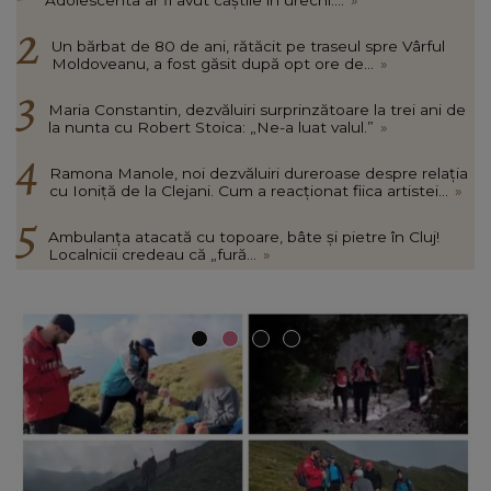
Un bărbat de 80 de ani, rătăcit pe traseul spre Vârful
Moldoveanu, a fost găsit după opt ore de...
»
Maria Constantin, dezvăluiri surprinzătoare la trei ani de
la nunta cu Robert Stoica: „Ne-a luat valul.”
»
Ramona Manole, noi dezvăluiri dureroase despre relația
cu Ioniță de la Clejani. Cum a reacționat fiica artistei...
»
Ambulanța atacată cu topoare, bâte și pietre în Cluj!
Localnicii credeau că „fură...
»