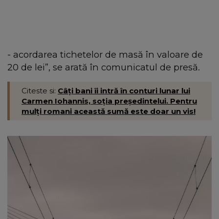
- acordarea tichetelor de masă în valoare de
20 de lei”, se arată în comunicatul de presă.
Citeste si:
Câţi bani îi intră în conturi lunar lui
Carmen Iohannis, soţia preşedintelui. Pentru
mulţi romani această sumă este doar un vis!