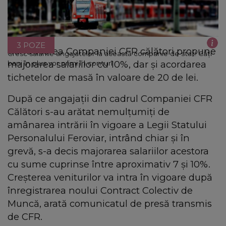
3 POZE
Conducerea Companiei CFR călători propune
Cresc salariile angajatelor la această companie de stat! Câți
majorarea salariilor cu 10%, dar și acordarea
bani în plus vor primi în conturi
tichetelor de masă în valoare de 20 de lei.
După ce angajații din cadrul Companiei CFR
Călători s-au arătat nemulțumiți de
amânarea intrării în vigoare a Legii Statului
Personalului Feroviar, intrând chiar și în
grevă, s-a decis majorarea salariilor acestora
cu sume cuprinse între aproximativ 7 și 10%.
Creșterea veniturilor va intra în vigoare după
înregistrarea noului Contract Colectiv de
Muncă, arată comunicatul de presă transmis
de CFR.