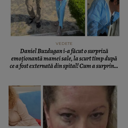
VEDETE
Daniel Buzdugan i-a făcut o surpriză
emoționantă mamei sale, la scurt timp după
ce a fost externată din spital! Cum a surprins-
o vedeta: „Cele mai fericite...”