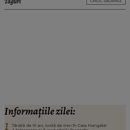
Taguri
CRESC SALARIILE
Informațiile zilei:
Tânără de 19 ani, lovită de tren în Gara Mangalia!
Adolescenta ar fi avut căștile în urechi:...
»